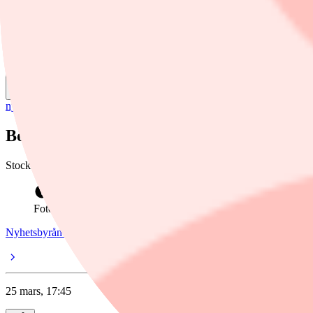
Nyhetsbyrån Direkt
Dela
nyheter
/
Swedbank
Börsen repade mod – Embracer vinnare
Stockholmsbörsen steg tydligt på onsdagen och storbolagsindex stän
Foto: Claudio Bresciani / TT
Nyhetsbyrån Direkt
25 mars, 17:45