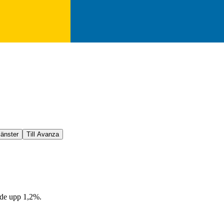
jänster
Till Avanza
gde upp 1,2%.