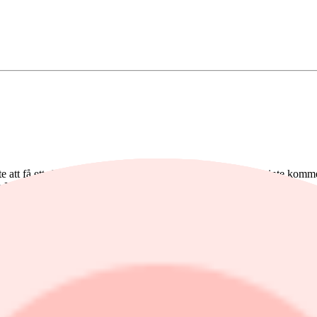
tt få ett slut på striderna. Samtidigt uppgav Iran att landet inte kommer
tliga Press TV, rapporterar Bloomberg News.
dagen. För
Swedbank
rör det sig om totalt 29:80 kronor per aktie (20:4
r aktie, motsvarande cirka 10:38 kronor.
Swedbank
var ned 7,1% eller
et
EQT
med över 5,5%. På andra sidan spektrat återfanns, utöver banka
er
äger rättigheterna. Enligt bolagets kommunikation på sociala medier
tsavtal med
Rolls-Royce
om att undersöka ett utökat samarbete kring sm