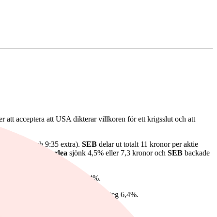
 att acceptera att USA dikterar villkoren för ett krigsslut och att
5 ordinarie och 9:35 extra).
SEB
delar ut totalt 11 kronor per aktie
 23:40 kronor,
Nordea
sjönk 4,5% eller 7,3 kronor och
SEB
backade
ktierna,
Saab
, som var ned 0,4%.
 planeras premiär 2027.
Embracer
steg 6,4%.
å modulära reaktorer.