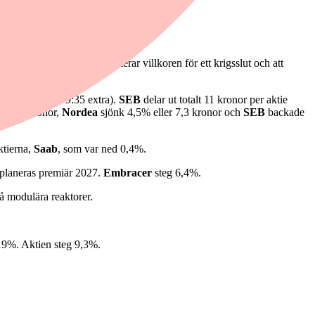
 att acceptera att USA dikterar villkoren för ett krigsslut och att
5 ordinarie och 9:35 extra).
SEB
delar ut totalt 11 kronor per aktie
 23:40 kronor,
Nordea
sjönk 4,5% eller 7,3 kronor och
SEB
backade
ktierna,
Saab
, som var ned 0,4%.
 planeras premiär 2027.
Embracer
steg 6,4%.
å modulära reaktorer.
19%. Aktien steg 9,3%.