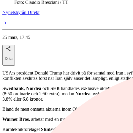
Foto: Claudio Bresciani / TT
Nyhetsbyrån Direkt
25 mars, 17:45
Dela
USA:s president Donald Trump har drivit på för samtal med Iran i syfte a
konflikten avslutas först när Iran själv anser det lämpligt, enligt sta
Swedbank
,
Nordea
och
SEB
handlades exklusive utdelning under 
(8:50 ordinarie och 2:50 extra), medan
Nordea
avskiljer 0:96 euro pe
3,8% eller 6,8 kronor.
Bland de mest omsatta aktierna inom OMXS30 steg riskkapitalbolag
Warner Bros.
arbetar med en ny Sagan om ringen-film, där
Embrac
Kärnteknikföretaget
Studsvik
stärktes 14,2% efter att ha ingått avsik