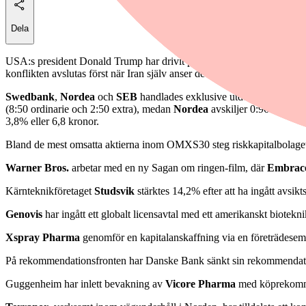
Dela
USA:s president Donald Trump har drivit på för samtal med Iran i syfte a
konflikten avslutas först när Iran själv anser det lämpligt, enligt sta
Swedbank
,
Nordea
och
SEB
handlades exklusive utdelning under 
(8:50 ordinarie och 2:50 extra), medan
Nordea
avskiljer 0:96 euro pe
3,8% eller 6,8 kronor.
Bland de mest omsatta aktierna inom OMXS30 steg riskkapitalbolag
Warner Bros.
arbetar med en ny Sagan om ringen-film, där
Embrac
Kärnteknikföretaget
Studsvik
stärktes 14,2% efter att ha ingått avsik
Genovis
har ingått ett globalt licensavtal med ett amerikanskt biote
Xspray Pharma
genomför en kapitalanskaffning via en företrädesem
På rekommendationsfronten har Danske Bank sänkt sin rekommendat
Guggenheim har inlett bevakning av
Vicore Pharma
med köprekommen