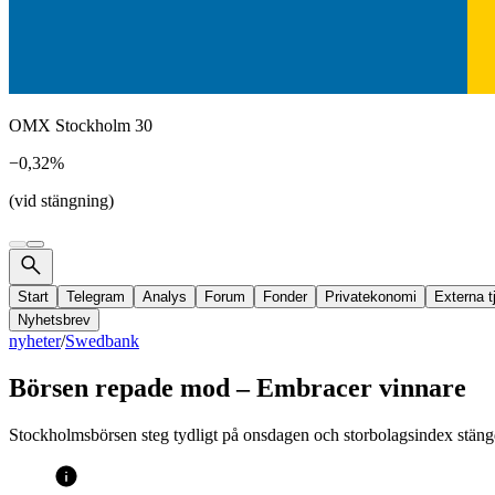
OMX Stockholm 30
−0,32%
(vid stängning)
Start
Telegram
Analys
Forum
Fonder
Privatekonomi
Externa t
Nyhetsbrev
nyheter
/
Swedbank
Börsen repade mod – Embracer vinnare
Stockholmsbörsen steg tydligt på onsdagen och storbolagsindex stän