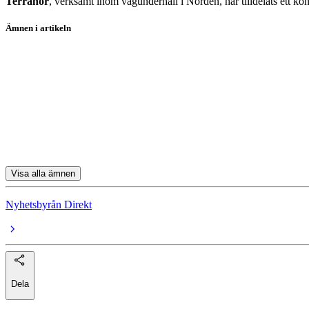
Terranor
, verksamt inom vägunderhåll i Norden, har tilldelats ett kon
Ämnen i artikeln
Swedbank
SEB C
Elekta
Embracer Group B
Nordea
Visa alla ämnen
Nyhetsbyrån Direkt
Dela