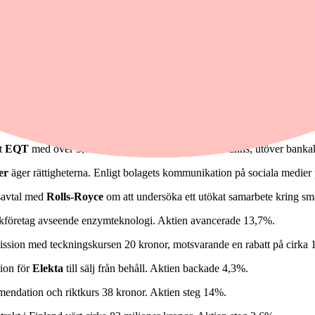
tt få ett slut på striderna. Samtidigt uppgav Iran att landet inte kommer
tliga Press TV, rapporterar Bloomberg News.
dagen. För
Swedbank
rör det sig om totalt 29:80 kronor per aktie (20:4
r aktie, motsvarande cirka 10:38 kronor.
Swedbank
var ned 7,1% eller
et
EQT
med över 5,5%. På andra sidan spektrat återfanns, utöver banka
er
äger rättigheterna. Enligt bolagets kommunikation på sociala medier
tsavtal med
Rolls-Royce
om att undersöka ett utökat samarbete kring sm
knikföretag avseende enzymteknologi. Aktien avancerade 13,7%.
ission med teckningskursen 20 kronor, motsvarande en rabatt på cirka 
ion för
Elekta
till sälj från behåll. Aktien backade 4,3%.
dation och riktkurs 38 kronor. Aktien steg 14%.