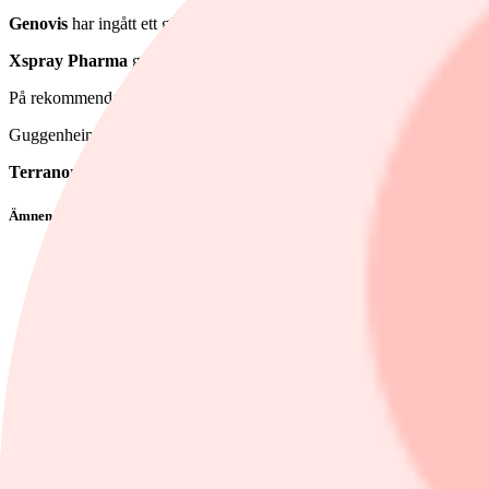
Genovis
har ingått ett globalt licensavtal med ett amerikanskt biote
Xspray Pharma
genomför en kapitalanskaffning via en företrädesem
På rekommendationsfronten har Danske Bank sänkt sin rekommendat
Guggenheim har inlett bevakning av
Vicore Pharma
med köprekommen
Terranor
, verksamt inom vägunderhåll i Norden, har tilldelats ett kon
Ämnen i artikeln
Swedbank
SEB C
Elekta
Embracer Group B
Nordea
Visa alla ämnen