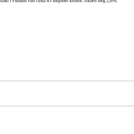
trakt i Finland värt cirka 83 miljoner kronor. Aktien steg 2,6%.