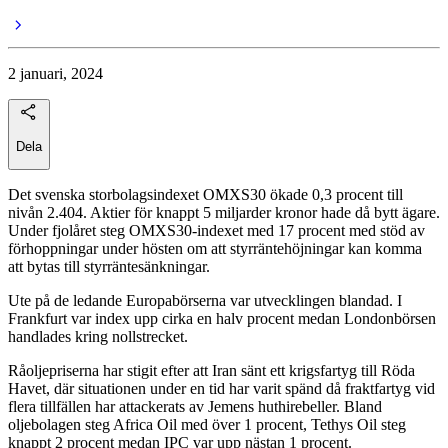
2 januari, 2024
Dela
Det svenska storbolagsindexet OMXS30 ökade 0,3 procent till
nivån 2.404. Aktier för knappt 5 miljarder kronor hade då bytt ägare.
Under fjolåret steg OMXS30-indexet med 17 procent med stöd av
förhoppningar under hösten om att styrräntehöjningar kan komma
att bytas till styrräntesänkningar.
Ute på de ledande Europabörserna var utvecklingen blandad. I
Frankfurt var index upp cirka en halv procent medan Londonbörsen
handlades kring nollstrecket.
Råoljepriserna har stigit efter att Iran sänt ett krigsfartyg till Röda
Havet, där situationen under en tid har varit spänd då fraktfartyg vid
flera tillfällen har attackerats av Jemens huthirebeller. Bland
oljebolagen steg Africa Oil med över 1 procent, Tethys Oil steg
knappt 2 procent medan IPC var upp nästan 1 procent.