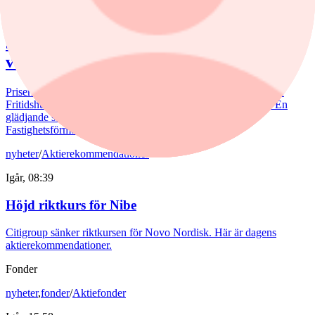
Igår, 07:15
Juli bjöd på billigare bostadsrätter – nu
väntar en aktiv marknad
Priserna på bostadsrätter sjönk i juli medan villapriserna ökade.
Fritidshusmarknaden bjöd samtidigt på månadens tredbrott. "En
glädjande signal", menar Liza Nyberg, tf VD för Svensk
Fastighetsförmedling.
nyheter
/
Aktierekommendationer
Igår, 08:39
Höjd riktkurs för Nibe
Citigroup sänker riktkursen för Novo Nordisk. Här är dagens
aktierekommendationer.
Fonder
nyheter
,
fonder
/
Aktiefonder