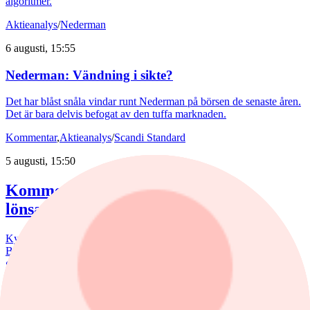
algoritmer.
Aktieanalys
/
Nederman
6 augusti, 15:55
Nederman: Vändning i sikte?
Det har blåst snåla vindar runt Nederman på börsen de senaste åren.
Det är bara delvis befogat av den tuffa marknaden.
Kommentar
,
Aktieanalys
/
Scandi Standard
5 augusti, 15:50
Kommentar: Kan nuggets bli lika
lönsamma som kycklingfilé?
Kycklingproducenten Scandi Standard håller hög fart i affärerna.
Bredden är uppfriskande och flera av affärerna kan bli riktiga
guldklimpar (nuggets). Fast då vill det till att just storsatsningen på
panerade kycklingprodukter, av typen chicken nuggets, blir lönsam.
nyheter
/
Bostadsmarknad