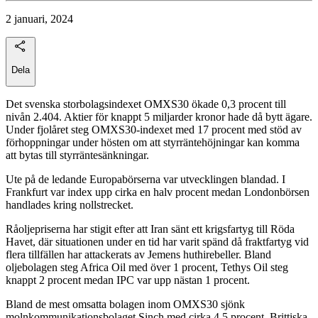
2 januari, 2024
Dela
Det svenska storbolagsindexet OMXS30 ökade 0,3 procent till
nivån 2.404. Aktier för knappt 5 miljarder kronor hade då bytt ägare.
Under fjolåret steg OMXS30-indexet med 17 procent med stöd av
förhoppningar under hösten om att styrräntehöjningar kan komma
att bytas till styrräntesänkningar.
Ute på de ledande Europabörserna var utvecklingen blandad. I
Frankfurt var index upp cirka en halv procent medan Londonbörsen
handlades kring nollstrecket.
Råoljepriserna har stigit efter att Iran sänt ett krigsfartyg till Röda
Havet, där situationen under en tid har varit spänd då fraktfartyg vid
flera tillfällen har attackerats av Jemens huthirebeller. Bland
oljebolagen steg Africa Oil med över 1 procent, Tethys Oil steg
knappt 2 procent medan IPC var upp nästan 1 procent.
Bland de mest omsatta bolagen inom OMXS30 sjönk
molnkommunikationsbolaget Sinch med cirka 4,5 procent. Brittiska