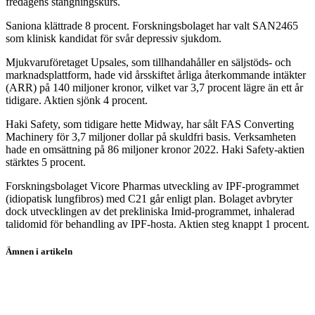
fredagens stängningskurs.
Saniona klättrade 8 procent. Forskningsbolaget har valt SAN2465
som klinisk kandidat för svår depressiv sjukdom.
Mjukvaruföretaget Upsales, som tillhandahåller en säljstöds- och
marknadsplattform, hade vid årsskiftet årliga återkommande intäkter
(ARR) på 140 miljoner kronor, vilket var 3,7 procent lägre än ett år
tidigare. Aktien sjönk 4 procent.
Haki Safety, som tidigare hette Midway, har sålt FAS Converting
Machinery för 3,7 miljoner dollar på skuldfri basis. Verksamheten
hade en omsättning på 86 miljoner kronor 2022. Haki Safety-aktien
stärktes 5 procent.
Forskningsbolaget Vicore Pharmas utveckling av IPF-programmet
(idiopatisk lungfibros) med C21 går enligt plan. Bolaget avbryter
dock utvecklingen av det prekliniska Imid-programmet, inhalerad
talidomid för behandling av IPF-hosta. Aktien steg knappt 1 procent.
Ämnen i artikeln
Africa Oil
Tethys Oil