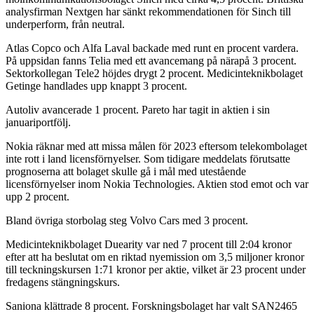
analysfirman Nextgen har sänkt rekommendationen för Sinch till
underperform, från neutral.
Atlas Copco och Alfa Laval backade med runt en procent vardera.
På uppsidan fanns Telia med ett avancemang på närapå 3 procent.
Sektorkollegan Tele2 höjdes drygt 2 procent. Medicinteknikbolaget
Getinge handlades upp knappt 3 procent.
Autoliv avancerade 1 procent. Pareto har tagit in aktien i sin
januariportfölj.
Nokia räknar med att missa målen för 2023 eftersom telekombolaget
inte rott i land licensförnyelser. Som tidigare meddelats förutsatte
prognoserna att bolaget skulle gå i mål med utestående
licensförnyelser inom Nokia Technologies. Aktien stod emot och var
upp 2 procent.
Bland övriga storbolag steg Volvo Cars med 3 procent.
Medicinteknikbolaget Duearity var ned 7 procent till 2:04 kronor
efter att ha beslutat om en riktad nyemission om 3,5 miljoner kronor
till teckningskursen 1:71 kronor per aktie, vilket är 23 procent under
fredagens stängningskurs.
Saniona klättrade 8 procent. Forskningsbolaget har valt SAN2465