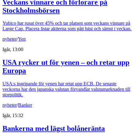
Veckans vinnare och förlorare på
Stockholmsbörsen
Yubico har rusat över 45% och tar platsen som veckans vinnare på
Large Cap. Placera listar aktierna som gått bäst och sämst i veckan.
nyheter
/
Yen
Igår, 13:00
USA rycker ut för yenen – och retar upp
Europa
USA:s ingripande för yenen har retat upp ECB. De senaste
veckorna har den japanska valutan förvandlat valutamarknaden till
storpolitik.
nyheter
/
Banker
Igår, 15:32
Bankerna med lägst bolåneränta