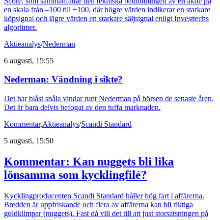
Score, som sammanfattar den tekniska bedömningen av en aktie på
en skala från –100 till +100, där högre värden indikerar en starkare
köpsignal och lägre värden en starkare säljsignal enligt Investtechs
algoritmer.
Aktieanalys
/
Nederman
6 augusti, 15:55
Nederman: Vändning i sikte?
Det har blåst snåla vindar runt Nederman på börsen de senaste åren.
Det är bara delvis befogat av den tuffa marknaden.
Kommentar
,
Aktieanalys
/
Scandi Standard
5 augusti, 15:50
Kommentar: Kan nuggets bli lika
lönsamma som kycklingfilé?
Kycklingproducenten Scandi Standard håller hög fart i affärerna.
Bredden är uppfriskande och flera av affärerna kan bli riktiga
guldklimpar (nuggets). Fast då vill det till att just storsatsningen på