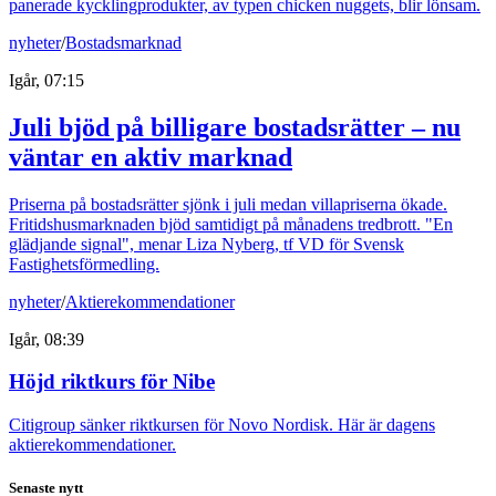
panerade kycklingprodukter, av typen chicken nuggets, blir lönsam.
nyheter
/
Bostadsmarknad
Igår, 07:15
Juli bjöd på billigare bostadsrätter – nu
väntar en aktiv marknad
Priserna på bostadsrätter sjönk i juli medan villapriserna ökade.
Fritidshusmarknaden bjöd samtidigt på månadens tredbrott. "En
glädjande signal", menar Liza Nyberg, tf VD för Svensk
Fastighetsförmedling.
nyheter
/
Aktierekommendationer
Igår, 08:39
Höjd riktkurs för Nibe
Citigroup sänker riktkursen för Novo Nordisk. Här är dagens
aktierekommendationer.
Senaste nytt