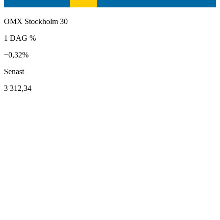
OMX Stockholm 30
1 DAG %
−0,32%
Senast
3 312,34