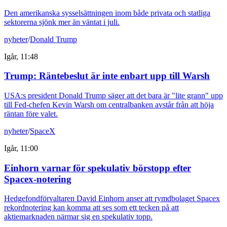
Den amerikanska sysselsättningen inom både privata och statliga
sektorerna sjönk mer än väntat i juli.
nyheter
/
Donald Trump
Igår, 11:48
Trump: Räntebeslut är inte enbart upp till Warsh
USA:s president Donald Trump säger att det bara är "lite grann" upp
till Fed-chefen Kevin Warsh om centralbanken avstår från att höja
räntan före valet.
nyheter
/
SpaceX
Igår, 11:00
Einhorn varnar för spekulativ börstopp efter
Spacex-notering
Hedgefondförvaltaren David Einhorn anser att rymdbolaget Spacex
rekordnotering kan komma att ses som ett tecken på att
aktiemarknaden närmar sig en spekulativ topp.