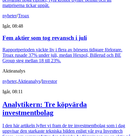
matpriserna tickar uppåt.
nyheter
/
Troax
Igår, 08:48
Fem aktier som tog revansch i juli
Rapportperioden väckte liv i flera av börsens tidigare förlorare.
Troax rusade 37% under juli, medan Hexpol, Billerud och BE
Group steg mellan 18 till 23%.
Aktieanalys
nyheter
,
Aktieanalys
/
Investor
Igår, 08:11
Analytikern: Tre köpvärda
investmentbolag
I den här artikeln lyfter vi fram de tre investmentbolag som i dag
uppvisar den starkaste tekniska bilden enligt vår nya Investtech