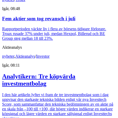
Igår, 08:48
Fem aktier som tog revansch i juli
Rapportperioden väckte liv i flera av börsens tidigare förlorare.
Troax rusade 37% under juli, medan Hexpol, Billerud och BE
Group steg mellan 18 till 23%.
Aktieanalys
nyheter
,
Aktieanalys
/
Investor
Igår, 08:11
Analytikern: Tre köpvärda
investmentbolag
I den här artikeln lyfter vi fram de tre investmentbolag som i dag
uppvisar den starkaste tekniska bilden enligt vår nya Investtech
Score, som sammanfattar den tekniska bedömningen av en aktie på
en skala från –100 till +100, där högre värden indikerar en starkare
köpsignal och lägre värden en starkare säljsignal enligt Investtechs