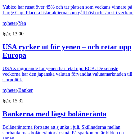
Yubico har rusat över 45% och tar platsen som veckans vinnare på
Large Cap. Placera listar aktierna som gått bäst och sämst i veckan.
nyheter
/
Yen
Igår, 13:00
USA rycker ut för yenen – och retar upp
Europa
USA:s ingripande för yenen har retat upp ECB. De senaste
veckorna har den japanska valutan förvandlat valutamarknaden till
storpolitik.
nyheter
/
Banker
Igår, 15:32
Bankerna med lägst bolåneränta
Bolåneräntorna fortsatte att sjunka i juli. Skillnaderna mellan
storbankernas bolåneräntor är små. På sparkonton är bilden en
annan.