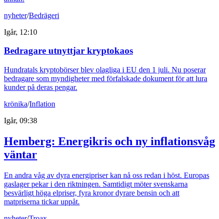
nyheter
/
Bedrägeri
Igår, 12:10
Bedragare utnyttjar kryptokaos
Hundratals kryptobörser blev olagliga i EU den 1 juli. Nu poserar
bedragare som myndigheter med förfalskade dokument för att lura
kunder på deras pengar.
krönika
/
Inflation
Igår, 09:38
Hemberg: Energikris och ny inflationsvåg
väntar
En andra våg av dyra energipriser kan nå oss redan i höst. Europas
gaslager pekar i den riktningen. Samtidigt möter svenskarna
besvärligt höga elpriser, fyra kronor dyrare bensin och att
matpriserna tickar uppåt.
nyheter
/
Troax