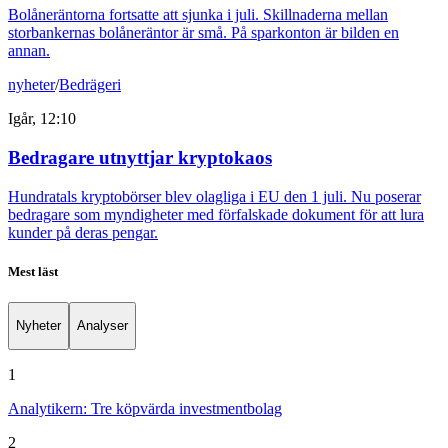
Bolåneräntorna fortsatte att sjunka i juli. Skillnaderna mellan
storbankernas bolåneräntor är små. På sparkonton är bilden en
annan.
nyheter
/
Bedrägeri
Igår, 12:10
Bedragare utnyttjar kryptokaos
Hundratals kryptobörser blev olagliga i EU den 1 juli. Nu poserar
bedragare som myndigheter med förfalskade dokument för att lura
kunder på deras pengar.
Mest läst
Nyheter
Analyser
1
Analytikern: Tre köpvärda investmentbolag
2