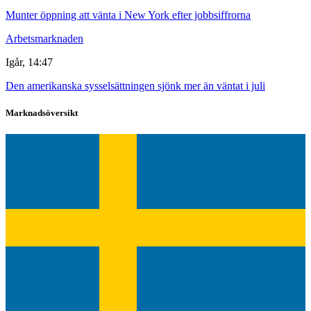
Munter öppning att vänta i New York efter jobbsiffrorna
Arbetsmarknaden
Igår, 14:47
Den amerikanska sysselsättningen sjönk mer än väntat i juli
Marknadsöversikt