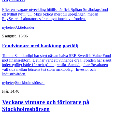
Efter en svagare utveckling hittills i år fick Spiltan Småbolagsfond
ett tydligt lyft i juli. Mips bidrog mest till uppgången, medan
RaySearch Laboratories är ett nytt innehav i fonden.
nyheter
/
Aktiefonder
5 augusti, 15:06
Fondvinnare med banktung portfölj
Tommi Saukkoriipi har styrt nästan halva SEB Swedish Value Fund
mot finanssektorn. Det har varit ett vinnande drag. Fonden har slagit
index tydligt både i år och på längre sikt. Samtidigt har förvaltaren
valt sida mellan börsens två stora maktbolag - Investor och
Industrivärden.
nyheter
/
Stockholmsbörsen
Igår, 14:40
Veckans vinnare och förlorare på
Stockholmsbörsen