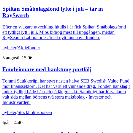
Spiltan Småbolagsfond lyfte i juli – tar in
RaySearch
Efter en svagare utveckling hittills i år fick Spiltan Småbolagsfond
ett tydligt lyft i juli. Mips bidrog mest till uppgången, medan
RaySearch Laboratories är ett nytt innehav i fonden.
nyheter
/
Aktiefonder
5 augusti, 15:06
Fondvinnare med banktung portfölj
Tommi Saukkoriipi har styrt nästan halva SEB Swedish Value Fund
mot finanssektorn. Det har varit ett vinnande drag. Fonden har slagit
index tydligt både i år och på längre sikt. Samtidigt har förvaltaren
valt sida mellan börsens två stora maktbolag - Investor och
Industrivärden.
nyheter
/
Stockholmsbörsen
Igår, 14:40