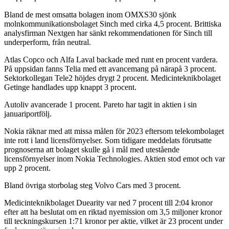
Bland de mest omsatta bolagen inom OMXS30 sjönk
molnkommunikationsbolaget Sinch med cirka 4,5 procent. Brittiska
analysfirman Nextgen har sänkt rekommendationen för Sinch till
underperform, från neutral.
Atlas Copco och Alfa Laval backade med runt en procent vardera.
På uppsidan fanns Telia med ett avancemang på närapå 3 procent.
Sektorkollegan Tele2 höjdes drygt 2 procent. Medicinteknikbolaget
Getinge handlades upp knappt 3 procent.
Autoliv avancerade 1 procent. Pareto har tagit in aktien i sin
januariportfölj.
Nokia räknar med att missa målen för 2023 eftersom telekombolaget
inte rott i land licensförnyelser. Som tidigare meddelats förutsatte
prognoserna att bolaget skulle gå i mål med utestående
licensförnyelser inom Nokia Technologies. Aktien stod emot och var
upp 2 procent.
Bland övriga storbolag steg Volvo Cars med 3 procent.
Medicinteknikbolaget Duearity var ned 7 procent till 2:04 kronor
efter att ha beslutat om en riktad nyemission om 3,5 miljoner kronor
till teckningskursen 1:71 kronor per aktie, vilket är 23 procent under