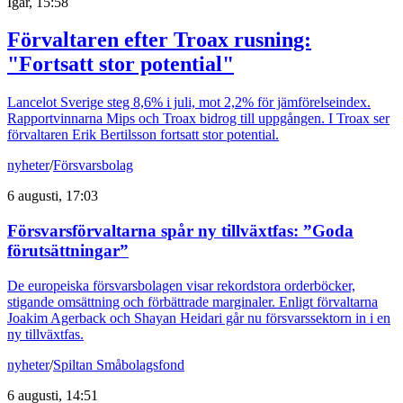
Igår, 15:58
Förvaltaren efter Troax rusning:
"Fortsatt stor potential"
Lancelot Sverige steg 8,6% i juli, mot 2,2% för jämförelseindex.
Rapportvinnarna Mips och Troax bidrog till uppgången. I Troax ser
förvaltaren Erik Bertilsson fortsatt stor potential.
nyheter
/
Försvarsbolag
6 augusti, 17:03
Försvarsförvaltarna spår ny tillväxtfas: ”Goda
förutsättningar”
De europeiska försvarsbolagen visar rekordstora orderböcker,
stigande omsättning och förbättrade marginaler. Enligt förvaltarna
Joakim Agerback och Shayan Heidari går nu försvarssektorn in i en
ny tillväxtfas.
nyheter
/
Spiltan Småbolagsfond
6 augusti, 14:51