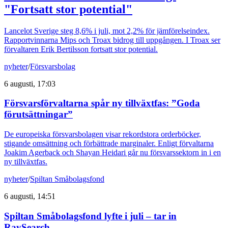
"Fortsatt stor potential"
Lancelot Sverige steg 8,6% i juli, mot 2,2% för jämförelseindex.
Rapportvinnarna Mips och Troax bidrog till uppgången. I Troax ser
förvaltaren Erik Bertilsson fortsatt stor potential.
nyheter
/
Försvarsbolag
6 augusti, 17:03
Försvarsförvaltarna spår ny tillväxtfas: ”Goda
förutsättningar”
De europeiska försvarsbolagen visar rekordstora orderböcker,
stigande omsättning och förbättrade marginaler. Enligt förvaltarna
Joakim Agerback och Shayan Heidari går nu försvarssektorn in i en
ny tillväxtfas.
nyheter
/
Spiltan Småbolagsfond
6 augusti, 14:51
Spiltan Småbolagsfond lyfte i juli – tar in
RaySearch