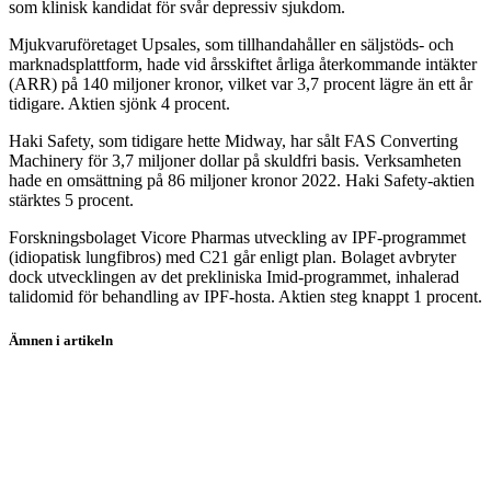
som klinisk kandidat för svår depressiv sjukdom.
Mjukvaruföretaget Upsales, som tillhandahåller en säljstöds- och
marknadsplattform, hade vid årsskiftet årliga återkommande intäkter
(ARR) på 140 miljoner kronor, vilket var 3,7 procent lägre än ett år
tidigare. Aktien sjönk 4 procent.
Haki Safety, som tidigare hette Midway, har sålt FAS Converting
Machinery för 3,7 miljoner dollar på skuldfri basis. Verksamheten
hade en omsättning på 86 miljoner kronor 2022. Haki Safety-aktien
stärktes 5 procent.
Forskningsbolaget Vicore Pharmas utveckling av IPF-programmet
(idiopatisk lungfibros) med C21 går enligt plan. Bolaget avbryter
dock utvecklingen av det prekliniska Imid-programmet, inhalerad
talidomid för behandling av IPF-hosta. Aktien steg knappt 1 procent.
Ämnen i artikeln
Africa Oil
Tethys Oil
IPC
Sinch