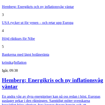
Hemberg: Energikris och ny inflationsvåg väntar
3
USA rycker ut för yenen – och retar upp Europa
4
Höjd riktkurs för Nibe
5
Bankerna med lägst bolåneränta
krönika
/
Inflation
Igår, 09:38
Hemberg: Energikris och ny inflationsvåg
väntar
En andra våg av dyra energipriser kan nå oss redan i höst. Europas
gaslager pekar i den riktningen. Samtidigt möter svenskarna
besvärligt höga elpriser, fyra kronor dyrare bensin och att