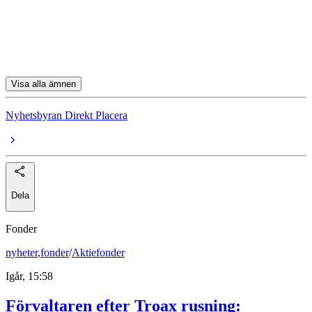
IPC
Sinch
Alfa Laval
Visa alla ämnen
Nyhetsbyran Direkt Placera
Dela
Fonder
nyheter
,
fonder
/
Aktiefonder
Igår, 15:58
Förvaltaren efter Troax rusning: