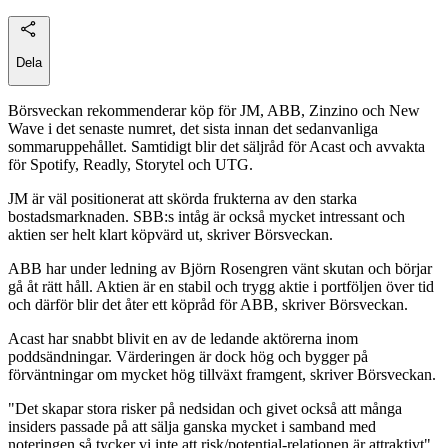
Dela
Börsveckan rekommenderar köp för JM, ABB, Zinzino och New
Wave i det senaste numret, det sista innan det sedanvanliga
sommaruppehållet. Samtidigt blir det säljråd för Acast och avvakta
för Spotify, Readly, Storytel och UTG.
JM är väl positionerat att skörda frukterna av den starka
bostadsmarknaden. SBB:s intåg är också mycket intressant och
aktien ser helt klart köpvärd ut, skriver Börsveckan.
ABB har under ledning av Björn Rosengren vänt skutan och börjar
gå åt rätt håll. Aktien är en stabil och trygg aktie i portföljen över tid
och därför blir det åter ett köpråd för ABB, skriver Börsveckan.
Acast har snabbt blivit en av de ledande aktörerna inom
poddsändningar. Värderingen är dock hög och bygger på
förväntningar om mycket hög tillväxt framgent, skriver Börsveckan.
"Det skapar stora risker på nedsidan och givet också att många
insiders passade på att sälja ganska mycket i samband med
noteringen så tycker vi inte att risk/potential-relationen är attraktivt",