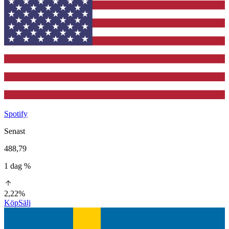
Spotify
Senast
488,79
1 dag %
2,22%
Köp
Sälj