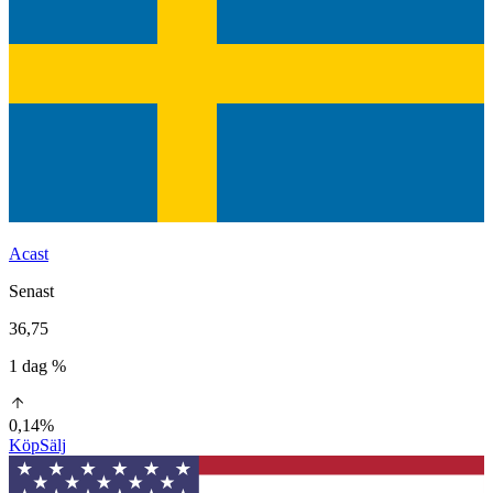
Acast
Senast
36,75
1 dag %
0,14%
Köp
Sälj