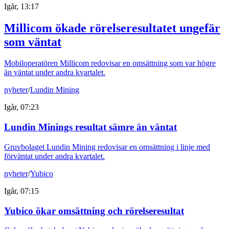
Igår, 13:17
Millicom ökade rörelseresultatet ungefär
som väntat
Mobiloperatören Millicom redovisar en omsättning som var högre
än väntat under andra kvartalet.
nyheter
/
Lundin Mining
Igår, 07:23
Lundin Minings resultat sämre än väntat
Gruvbolaget Lundin Mining redovisar en omsättning i linje med
förväntat under andra kvartalet.
nyheter
/
Yubico
Igår, 07:15
Yubico ökar omsättning och rörelseresultat