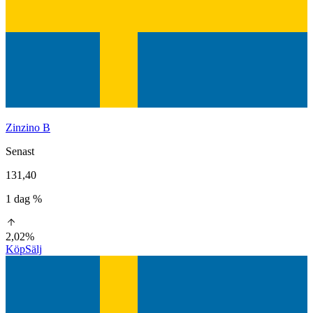
Zinzino B
Senast
131,40
1 dag %
2,02%
Köp
Sälj