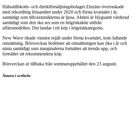
Hälsotillskotts- och direktförsäljningsbolaget Zinzino överraskade
med rekordhög lönsamhet under 2020 och första kvartalet i år,
samtidigt som tillväxtutsikterna är ljusa. Aktien är blygsamt värderad
samtidigt som den ska ses som en högriskaktie utifrån
affärsmodellen. Det landar i ett köp i högriskkategorin.
New Wave ökade vinsten rejält under första kvartalet, trots fallande
omsättning. Börsveckan bedömer att omsättningen kan öka i år och
nästa samtidigt som marginalerna fortsätter att trenda upp, och
fortsätter att rekommendera köp.
Börsveckan är tillbaka från sommaruppehållet den 23 augusti.
Ämnen i artikeln
JM
ABB
Zinzino B
New Wave Group
Acast