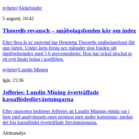
nyheter
/
Aktiefonder
5 augusti, 10:42
Theorells revansch – småbolagsfonden kör om index
Efter flera år av motvind har Henrietta Theorells småbolagsfond fått
upp farten. Under årets första sex månader slog fonden sitt
jämförelseindex med 5,6 procentenheter. Hon har också plockat in
ett nytt finskt bolag i portföljen.
nyheter
/
Lundin Mining
Igår, 15:36
Jefferies: Lundin Mining överträffade
kassaflödesförväntningarna
Efter rapporten bedömer Jefferies att Lundin Minings ebitda var i
linje med analyshusets egen prognos men under konsensus, medan
det fria kassaflödet överträffade förväntningarna.
Aktieanalys