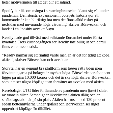
heter motiveringen till att det blir ett säljråd.
Spotify har liksom många i streamingbranschen klarat sig väl under
pandemin. Den största expansionen i bolagets historia gör att
kommande år kan bli riktigt bra men det finns alltid risker på
nedsidan med nuvarande höga värdering, skriver Börsveckan och
landar i en "positiv avvakta"-syn.
Readly hade god tillväxt med sviktande lönsamhet under första
kvartalet. Trots kursnedgången ser Readly inte billig ut och därtill
finns en emissionsrisk.
"Readly närmar sig ett rimligt värde men än är det för tidigt att köpa
aktien", skriver Börsveckan och avvaktar.
Storytel har en genuint bra plattform som ligger rätt i tiden men
förväntningarna på bolaget är mycket höga. Börsvärde per abonnent
ligger på nära 10.000 kronor och det är skyhögt, skriver Börsveckan
som inte ser något köpläge utan fortsätter att avvakta med aktien.
Resebolaget UTG lider fortfarande av pandemin men ljuset i slutet
av tunneln tilltar. Samtidigt är likviditeten i aktien dålig och en
småbolagsrabatt är på sin plats. Aktien har rusat med 120 procent
sedan bottennivåerna under fjolåret och Börsveckan ser inget
uppenbart köpläge för tillfället.