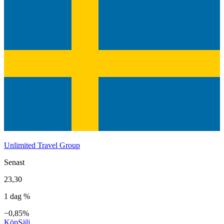
Unlimited Travel Group
Senast
23,30
1 dag %
−0,85%
Köp
Sälj