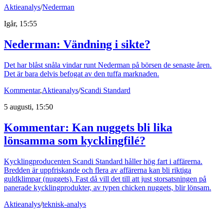
Aktieanalys
/
Nederman
Igår, 15:55
Nederman: Vändning i sikte?
Det har blåst snåla vindar runt Nederman på börsen de senaste åren.
Det är bara delvis befogat av den tuffa marknaden.
Kommentar
,
Aktieanalys
/
Scandi Standard
5 augusti, 15:50
Kommentar: Kan nuggets bli lika
lönsamma som kycklingfilé?
Kycklingproducenten Scandi Standard håller hög fart i affärerna.
Bredden är uppfriskande och flera av affärerna kan bli riktiga
guldklimpar (nuggets). Fast då vill det till att just storsatsningen på
panerade kycklingprodukter, av typen chicken nuggets, blir lönsam.
Aktieanalys
/
teknisk-analys