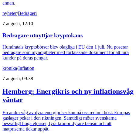
annan.
nyheter
/
Bedrägeri
7 augusti, 12:10
Bedragare utnyttjar kryptokaos
Hundratals kryptobörser blev olagliga i EU den 1 juli. Nu poserar
bedragare som myndigheter med förfalskade dokument för att lura
kunder på deras pengar.
krönika
/
Inflation
7 augusti, 09:38
Hemberg: Energikris och ny inflationsvåg
väntar
En andra våg av dyra energipriser kan nå oss redan i höst. Europas
gaslager pekar i den riktningen. Samtidigt möter svenskarna
besvärligt höga elpriser, fyra kronor dyrare bensin och att
matpriserna tickar uppåt.