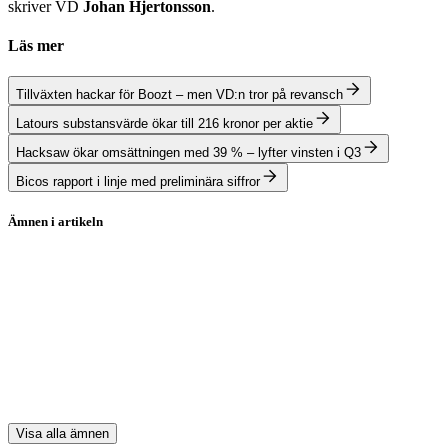
skriver VD
Johan Hjertonsson
.
Läs mer
Tillväxten hackar för Boozt – men VD:n tror på revansch
Latours substansvärde ökar till 216 kronor per aktie
Hacksaw ökar omsättningen med 39 % – lyfter vinsten i Q3
Bicos rapport i linje med preliminära siffror
Ämnen i artikeln
Stockholmsbörsen
Rapporter
Cellink
Ossdsign
Nobia
Visa alla ämnen