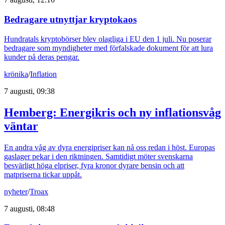
Bedragare utnyttjar kryptokaos
Hundratals kryptobörser blev olagliga i EU den 1 juli. Nu poserar
bedragare som myndigheter med förfalskade dokument för att lura
kunder på deras pengar.
krönika
/
Inflation
7 augusti, 09:38
Hemberg: Energikris och ny inflationsvåg
väntar
En andra våg av dyra energipriser kan nå oss redan i höst. Europas
gaslager pekar i den riktningen. Samtidigt möter svenskarna
besvärligt höga elpriser, fyra kronor dyrare bensin och att
matpriserna tickar uppåt.
nyheter
/
Troax
7 augusti, 08:48