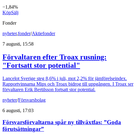
−1,84%
Köp
Sälj
Fonder
nyheter
,
fonder
/
Aktiefonder
7 augusti, 15:58
Förvaltaren efter Troax rusning:
"Fortsatt stor potential"
Lancelot Sverige steg 8,6% i juli, mot 2,2% för jämförelseindex.
Rapportvinnarna Mips och Troax bidrog till uppgången. I Troax ser
förvaltaren Erik Bertilsson fortsatt stor potential.
nyheter
/
Försvarsbolag
6 augusti, 17:03
Försvarsförvaltarna spår ny tillväxtfas: ”Goda
förutsättningar”