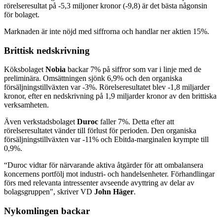
rörelseresultat på -5,3 miljoner kronor (-9,8) är det bästa någonsin
för bolaget.
Marknaden är inte nöjd med siffrorna och handlar ner aktien 15%.
Brittisk nedskrivning
Köksbolaget
Nobia
backar 7% på siffror som var i linje med de
preliminära. Omsättningen sjönk 6,9% och den organiska
försäljningstillväxten var -3%. Rörelseresultatet blev -1,8 miljarder
kronor, efter en nedskrivning på 1,9 miljarder kronor av den brittiska
verksamheten.
Även verkstadsbolaget
Duroc
faller 7%. Detta efter att
rörelseresultatet vänder till förlust för perioden. Den organiska
försäljningstillväxten var -11% och Ebitda-marginalen krympte till
0,9%.
“Duroc vidtar för närvarande aktiva åtgärder för att ombalansera
koncernens portfölj mot industri- och handelsenheter. Förhandlingar
förs med relevanta intressenter avseende avyttring av delar av
bolagsgruppen", skriver VD
John Häger
.
Nykomlingen backar