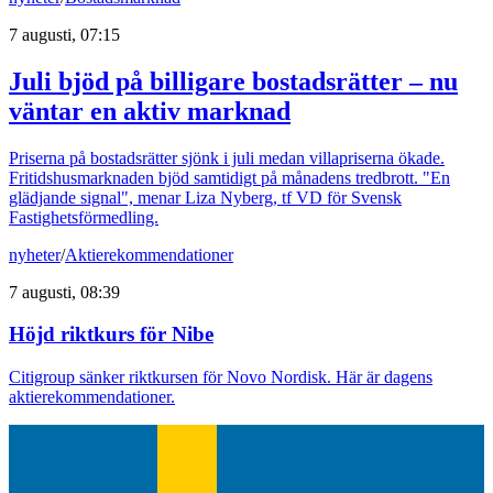
7 augusti, 07:15
Juli bjöd på billigare bostadsrätter – nu
väntar en aktiv marknad
Priserna på bostadsrätter sjönk i juli medan villapriserna ökade.
Fritidshusmarknaden bjöd samtidigt på månadens tredbrott. "En
glädjande signal", menar Liza Nyberg, tf VD för Svensk
Fastighetsförmedling.
nyheter
/
Aktierekommendationer
7 augusti, 08:39
Höjd riktkurs för Nibe
Citigroup sänker riktkursen för Novo Nordisk. Här är dagens
aktierekommendationer.