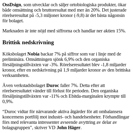
OssDsign
, som utvecklar och säljer ortobiologiska produkter, ökar
både omsättning och bruttoresultat med mer än 20%. Det justerade
rörelseresultat på -5,3 miljoner kronor (-9,8) är det bästa någonsin
för bolaget.
Marknaden är inte nöjd med siffrorna och handlar ner aktien 15%.
Brittisk nedskrivning
Köksbolaget
Nobia
backar 7% på siffror som var i linje med de
preliminära. Omsättningen sjönk 6,9% och den organiska
försäljningstillväxten var -3%. Rörelseresultatet blev -1,8 miljarder
kronor, efter en nedskrivning på 1,9 miljarder kronor av den brittiska
verksamheten.
Även verkstadsbolaget
Duroc
faller 7%. Detta efter att
rörelseresultatet vänder till förlust för perioden. Den organiska
försäljningstillväxten var -11% och Ebitda-marginalen krympte till
0,9%.
“Duroc vidtar för närvarande aktiva åtgärder för att ombalansera
koncernens portfölj mot industri- och handelsenheter. Förhandlingar
förs med relevanta intressenter avseende avyttring av delar av
bolagsgruppen", skriver VD
John Häger
.