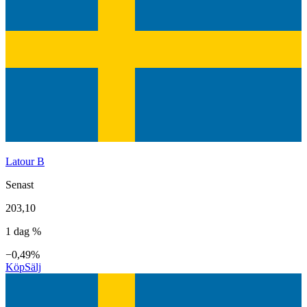
Latour B
Senast
203,10
1 dag %
−0,49%
Köp
Sälj