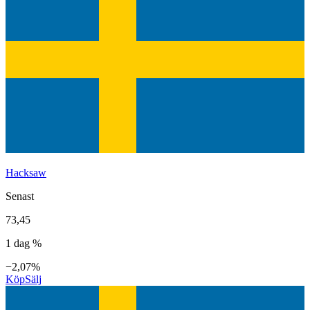
Hacksaw
Senast
73,45
1 dag %
−2,07%
Köp
Sälj