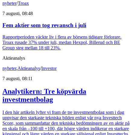
nyheter
/
Troax
7 augusti, 08:48
Fem aktier som tog revansch i juli
Rapportperioden väckte liv i flera av börsens tidigare förlorare.
Troax rusade 37% under juli, medan Hexpol, Billerud och BE
Group steg mellan 18 till 23%.
Aktieanalys
nyheter
,
Aktieanalys
/
Investor
7 augusti, 08:11
Analytikern: Tre köpvärda
investmentbolag
I den här artikeln lyfter vi fram de tre investmentbolag som i dag
uppvisar den starkaste tekniska bilden enligt vår nya Investtech
Score, som sammanfattar den tekniska bedömningen av en aktie på
en skala från –100 till +100, där högre värden indikerar en starkare
köpsignal och lägre värden en starkare säljsignal enligt Investtechs