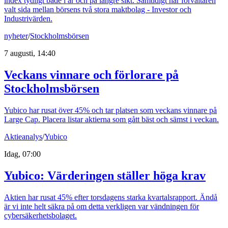
index tydligt både i år och på längre sikt. Samtidigt har förvaltaren
valt sida mellan börsens två stora maktbolag - Investor och
Industrivärden.
nyheter
/
Stockholmsbörsen
7 augusti, 14:40
Veckans vinnare och förlorare på
Stockholmsbörsen
Yubico har rusat över 45% och tar platsen som veckans vinnare på
Large Cap. Placera listar aktierna som gått bäst och sämst i veckan.
Aktieanalys
/
Yubico
Idag, 07:00
Yubico: Värderingen ställer höga krav
Aktien har rusat 45% efter torsdagens starka kvartalsrapport. Ändå
är vi inte helt säkra på om detta verkligen var vändningen för
cybersäkerhetsbolaget.