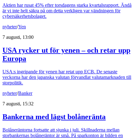
Aktien har rusat 45% efter torsdagens starka kvartalsrapport. Ändå
är vi inte helt säkra på om detta verkligen var vändningen för
cybersäkerhetsbolaget.
nyheter
/
Yen
7 augusti, 13:00
USA rycker ut för yenen – och retar upp
Europa
USA:s ingripande för yenen har retat upp ECB. De senaste
veckorna har den japanska valutan förvandlat valutamarknaden till
storpolitik.
nyheter
/
Banker
7 augusti, 15:32
Bankerna med lägst bolåneränta
Bolåneräntorna fortsatte att sjunka i juli. Skillnaderna mellan
storbankernas bolåneräntor är små. På sparkonton är bilden en