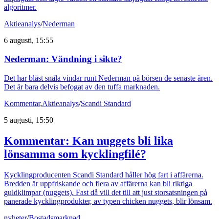
algoritmer.
Aktieanalys
/
Nederman
6 augusti, 15:55
Nederman: Vändning i sikte?
Det har blåst snåla vindar runt Nederman på börsen de senaste åren.
Det är bara delvis befogat av den tuffa marknaden.
Kommentar
,
Aktieanalys
/
Scandi Standard
5 augusti, 15:50
Kommentar: Kan nuggets bli lika
lönsamma som kycklingfilé?
Kycklingproducenten Scandi Standard håller hög fart i affärerna.
Bredden är uppfriskande och flera av affärerna kan bli riktiga
guldklimpar (nuggets). Fast då vill det till att just storsatsningen på
panerade kycklingprodukter, av typen chicken nuggets, blir lönsam.
nyheter
/
Bostadsmarknad