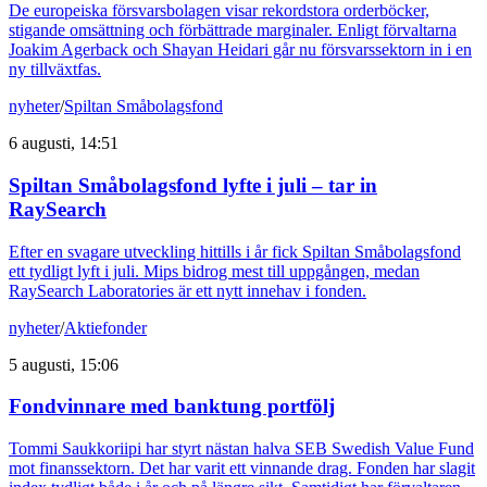
De europeiska försvarsbolagen visar rekordstora orderböcker,
stigande omsättning och förbättrade marginaler. Enligt förvaltarna
Joakim Agerback och Shayan Heidari går nu försvarssektorn in i en
ny tillväxtfas.
nyheter
/
Spiltan Småbolagsfond
6 augusti, 14:51
Spiltan Småbolagsfond lyfte i juli – tar in
RaySearch
Efter en svagare utveckling hittills i år fick Spiltan Småbolagsfond
ett tydligt lyft i juli. Mips bidrog mest till uppgången, medan
RaySearch Laboratories är ett nytt innehav i fonden.
nyheter
/
Aktiefonder
5 augusti, 15:06
Fondvinnare med banktung portfölj
Tommi Saukkoriipi har styrt nästan halva SEB Swedish Value Fund
mot finanssektorn. Det har varit ett vinnande drag. Fonden har slagit