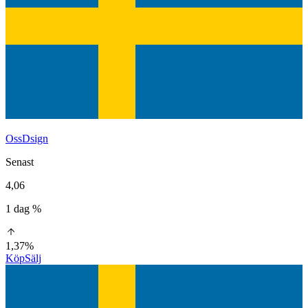
OssDsign
Senast
4,06
1 dag %
1,37%
Köp
Sälj