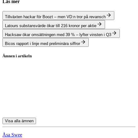
Läs mer
Tillväxten hackar för Boozt – men VD:n tror på revansch
Latours substansvärde ökar till 216 kronor per aktie
Hacksaw ökar omsättningen med 39 % – lyfter vinsten i Q3
Bicos rapport i linje med preliminära siffror
Ämnen i artikeln
Stockholmsbörsen
Rapporter
Cellink
Ossdsign
Nobia
Visa alla ämnen
Åsa Swee