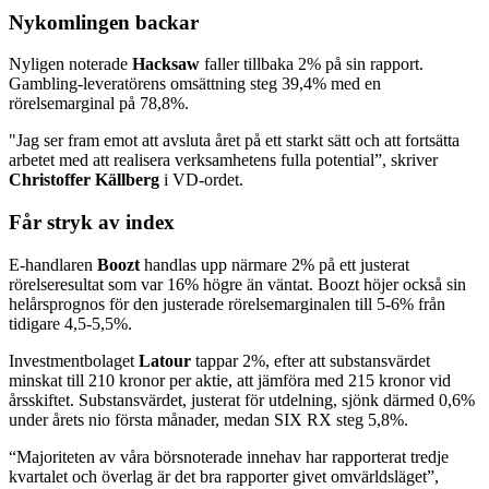
Nykomlingen backar
Nyligen noterade
Hacksaw
faller tillbaka 2% på sin rapport.
Gambling-leveratörens omsättning steg 39,4% med en
rörelsemarginal på 78,8%.
"Jag ser fram emot att avsluta året på ett starkt sätt och att fortsätta
arbetet med att realisera verksamhetens fulla potential”, skriver
Christoffer Källberg
i VD-ordet.
Får stryk av index
E-handlaren
Boozt
handlas upp närmare 2% på ett justerat
rörelseresultat som var 16% högre än väntat. Boozt höjer också sin
helårsprognos för den justerade rörelsemarginalen till 5-6% från
tidigare 4,5-5,5%.
Investmentbolaget
Latour
tappar 2%, efter att substansvärdet
minskat till 210 kronor per aktie, att jämföra med 215 kronor vid
årsskiftet. Substansvärdet, justerat för utdelning, sjönk därmed 0,6%
under årets nio första månader, medan SIX RX steg 5,8%.
“Majoriteten av våra börsnoterade innehav har rapporterat tredje
kvartalet och överlag är det bra rapporter givet omvärldsläget”,