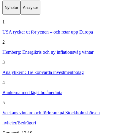
Nyheter
Analyser
1
USA rycker ut för yenen – och retar upp Europa
2
Hemberg: Energikris och ny inflationsvåg väntar
3
Analytikern: Tre köpvärda investmentbolag
4
Bankerna med lägst bolåneränta
5
Veckans vinnare och förlorare på Stockholmsbörsen
nyheter
/
Bedrägeri
7 augusti, 12:10