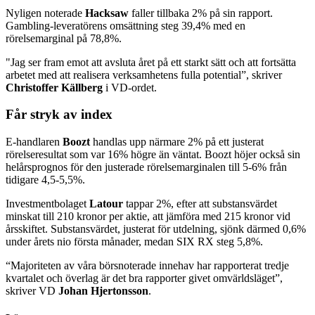
Nyligen noterade
Hacksaw
faller tillbaka 2% på sin rapport.
Gambling-leveratörens omsättning steg 39,4% med en
rörelsemarginal på 78,8%.
"Jag ser fram emot att avsluta året på ett starkt sätt och att fortsätta
arbetet med att realisera verksamhetens fulla potential”, skriver
Christoffer Källberg
i VD-ordet.
Får stryk av index
E-handlaren
Boozt
handlas upp närmare 2% på ett justerat
rörelseresultat som var 16% högre än väntat. Boozt höjer också sin
helårsprognos för den justerade rörelsemarginalen till 5-6% från
tidigare 4,5-5,5%.
Investmentbolaget
Latour
tappar 2%, efter att substansvärdet
minskat till 210 kronor per aktie, att jämföra med 215 kronor vid
årsskiftet. Substansvärdet, justerat för utdelning, sjönk därmed 0,6%
under årets nio första månader, medan SIX RX steg 5,8%.
“Majoriteten av våra börsnoterade innehav har rapporterat tredje
kvartalet och överlag är det bra rapporter givet omvärldsläget”,
skriver VD
Johan Hjertonsson
.