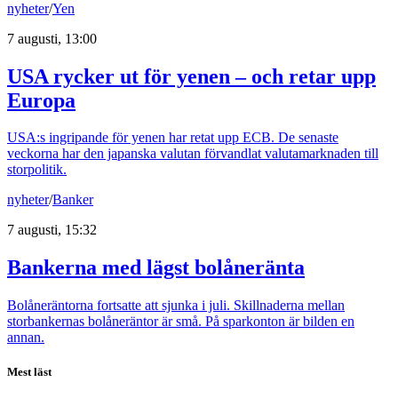
nyheter
/
Yen
7 augusti, 13:00
USA rycker ut för yenen – och retar upp
Europa
USA:s ingripande för yenen har retat upp ECB. De senaste
veckorna har den japanska valutan förvandlat valutamarknaden till
storpolitik.
nyheter
/
Banker
7 augusti, 15:32
Bankerna med lägst bolåneränta
Bolåneräntorna fortsatte att sjunka i juli. Skillnaderna mellan
storbankernas bolåneräntor är små. På sparkonton är bilden en
annan.
Mest läst