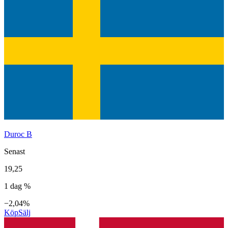
Duroc B
Senast
19,25
1 dag %
−2,04%
Köp
Sälj