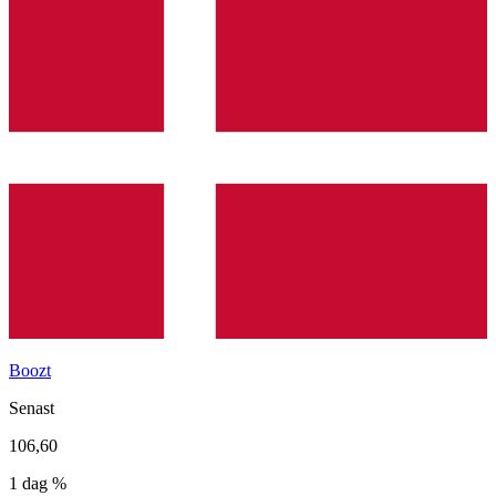
Boozt
Senast
106,60
1 dag %