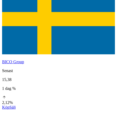
BICO Group
Senast
15,38
1 dag %
2,12%
Köp
Sälj