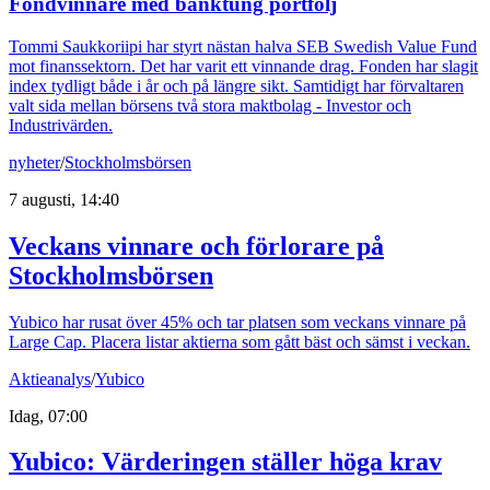
Fondvinnare med banktung portfölj
Tommi Saukkoriipi har styrt nästan halva SEB Swedish Value Fund
mot finanssektorn. Det har varit ett vinnande drag. Fonden har slagit
index tydligt både i år och på längre sikt. Samtidigt har förvaltaren
valt sida mellan börsens två stora maktbolag - Investor och
Industrivärden.
nyheter
/
Stockholmsbörsen
7 augusti, 14:40
Veckans vinnare och förlorare på
Stockholmsbörsen
Yubico har rusat över 45% och tar platsen som veckans vinnare på
Large Cap. Placera listar aktierna som gått bäst och sämst i veckan.
Aktieanalys
/
Yubico
Idag, 07:00
Yubico: Värderingen ställer höga krav