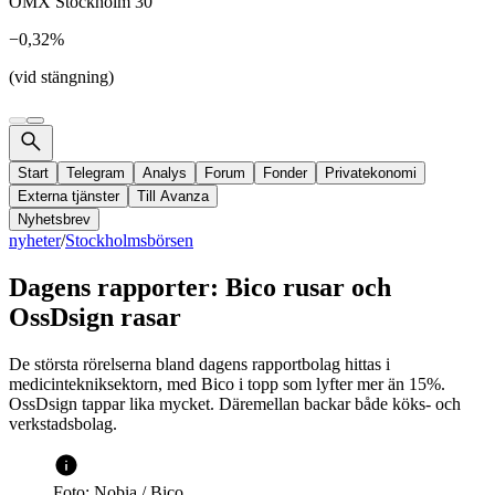
OMX Stockholm 30
−0,32%
(vid stängning)
Start
Telegram
Analys
Forum
Fonder
Privatekonomi
Externa tjänster
Till Avanza
Nyhetsbrev
nyheter
/
Stockholmsbörsen
Dagens rapporter: Bico rusar och
OssDsign rasar
De största rörelserna bland dagens rapportbolag hittas i
medicintekniksektorn, med Bico i topp som lyfter mer än 15%.
OssDsign tappar lika mycket. Däremellan backar både köks- och
verkstadsbolag.
Foto: Nobia / Bico