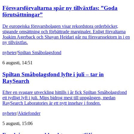
Försvarsförvaltarna spår ny tillväxtfas: ”Goda
förutsättningar”
De europeiska försvarsbolagen visar rekordstora orderböcker,
stigande omsättning och förbättrade marginaler. Enligt förvaltarna
Joakim Agerback och Shayan Heidari går nu försvarssektorn in i en
ny tillväxtfas.
nyheter
/
Spiltan Småbolagsfond
6 augusti, 14:51
Spiltan Småbolagsfond lyfte i juli – tar in
RaySearch
Efter en svagare utveckling hittills i år fick Spiltan Småbolagsfond
ett tydligt lyft i juli. Mips bidrog mest till uppgången, medan
RaySearch Laboratories är ett nytt innehav i fonden.
nyheter
/
Aktiefonder
5 augusti, 15:06