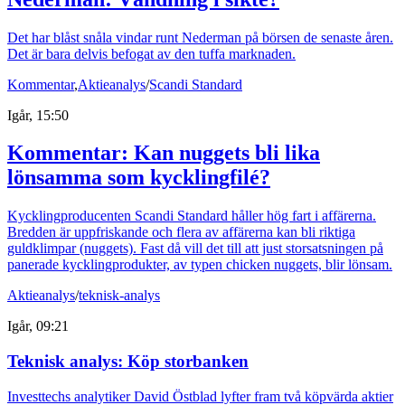
Det har blåst snåla vindar runt Nederman på börsen de senaste åren.
Det är bara delvis befogat av den tuffa marknaden.
Kommentar
,
Aktieanalys
/
Scandi Standard
Igår, 15:50
Kommentar: Kan nuggets bli lika
lönsamma som kycklingfilé?
Kycklingproducenten Scandi Standard håller hög fart i affärerna.
Bredden är uppfriskande och flera av affärerna kan bli riktiga
guldklimpar (nuggets). Fast då vill det till att just storsatsningen på
panerade kycklingprodukter, av typen chicken nuggets, blir lönsam.
Aktieanalys
/
teknisk-analys
Igår, 09:21
Teknisk analys: Köp storbanken
Investtechs analytiker David Östblad lyfter fram två köpvärda aktier