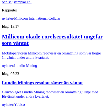
och säljstämplar en.
Rapporter
nyheter
/
Millicom International Cellular
Idag, 13:17
Millicom ökade rörelseresultatet ungefär
som väntat
Mobiloperatören Millicom redovisar en omsättning som var högre
än väntat under andra kvartalet.
nyheter
/
Lundin Mining
Idag, 07:23
Lundin Minings resultat sämre än väntat
Gruvbolaget Lundin Mining redovisar en omsättning i linje med
förväntat under andra kvartalet.
nyheter
/
Yubico