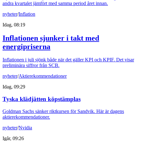
andra kvartalet jämfört med samma period året innan.
nyheter
/
Inflation
Idag, 08:19
Inflationen sjunker i takt med
energipriserna
Inflationen i juli sjönk både när det gäller KPI och KPIF. Det visar
preliminära siffror från SCB.
nyheter
/
Aktierekommendationer
Idag, 09:29
Tyska klädjätten köpstämplas
Goldman Sachs sänker riktkursen för Sandvik. Här är dagens
aktierekommendationer.
nyheter
/
Nvidia
Igår, 09:26