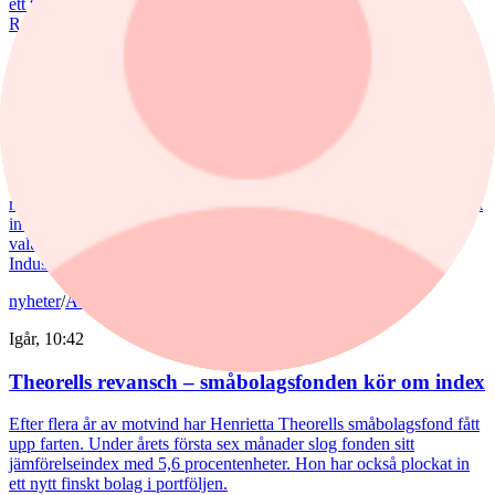
ett tydligt lyft i juli. Mips bidrog mest till uppgången, medan
RaySearch Laboratories är ett nytt innehav i fonden.
nyheter
/
Aktiefonder
Igår, 15:06
Fondvinnare med banktung portfölj
Tommi Saukkoriipi har styrt nästan halva SEB Swedish Value Fund
mot finanssektorn. Det har varit ett vinnande drag. Fonden har slagit
index tydligt både i år och på längre sikt. Samtidigt har förvaltaren
valt sida mellan börsens två stora maktbolag - Investor och
Industrivärden.
nyheter
/
Aktiefonder
Igår, 10:42
Theorells revansch – småbolagsfonden kör om index
Efter flera år av motvind har Henrietta Theorells småbolagsfond fått
upp farten. Under årets första sex månader slog fonden sitt
jämförelseindex med 5,6 procentenheter. Hon har också plockat in
ett nytt finskt bolag i portföljen.