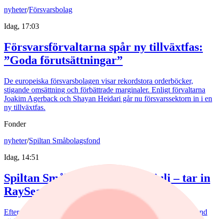
nyheter
/
Försvarsbolag
Idag, 17:03
Försvarsförvaltarna spår ny tillväxtfas:
”Goda förutsättningar”
De europeiska försvarsbolagen visar rekordstora orderböcker,
stigande omsättning och förbättrade marginaler. Enligt förvaltarna
Joakim Agerback och Shayan Heidari går nu försvarssektorn in i en
ny tillväxtfas.
Fonder
nyheter
/
Spiltan Småbolagsfond
Idag, 14:51
Spiltan Småbolagsfond lyfte i juli – tar in
RaySearch
Efter en svagare utveckling hittills i år fick Spiltan Småbolagsfond