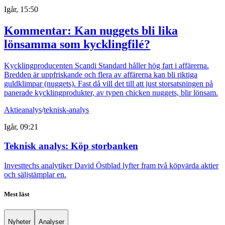
Igår, 15:50
Kommentar: Kan nuggets bli lika
lönsamma som kycklingfilé?
Kycklingproducenten Scandi Standard håller hög fart i affärerna.
Bredden är uppfriskande och flera av affärerna kan bli riktiga
guldklimpar (nuggets). Fast då vill det till att just storsatsningen på
panerade kycklingprodukter, av typen chicken nuggets, blir lönsam.
Aktieanalys
/
teknisk-analys
Igår, 09:21
Teknisk analys: Köp storbanken
Investtechs analytiker David Östblad lyfter fram två köpvärda aktier
och säljstämplar en.
Mest läst
Nyheter
Analyser