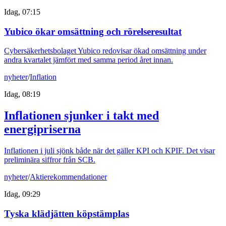
Idag, 07:15
Yubico ökar omsättning och rörelseresultat
Cybersäkerhetsbolaget Yubico redovisar ökad omsättning under
andra kvartalet jämfört med samma period året innan.
nyheter
/
Inflation
Idag, 08:19
Inflationen sjunker i takt med
energipriserna
Inflationen i juli sjönk både när det gäller KPI och KPIF. Det visar
preliminära siffror från SCB.
nyheter
/
Aktierekommendationer
Idag, 09:29
Tyska klädjätten köpstämplas