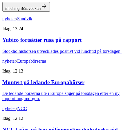
E-tidning Börsveckan
nyheter
/
Sandvik
Idag, 13:24
Yubico fortsätter rusa på rapport
Stockholmsbörsen utvecklades positivt vid lunchtid på torsdagen.
nyheter
/
Europabörserna
Idag, 12:13
Muntert på ledande Europabörser
De ledande börserna ute i Europa stiger på torsdagen efter en ny
rapporttung morgon.
nyheter
/
NCC
Idag, 12:12
NCC krävs på fem miljoner efter dödsolycka vid