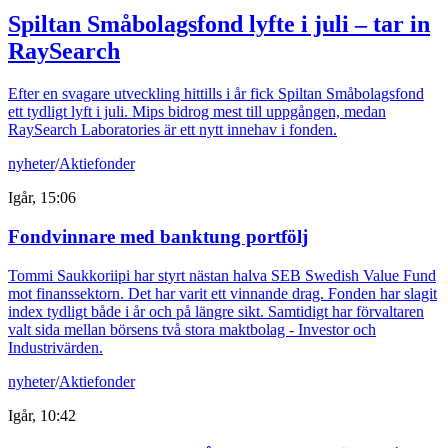
Spiltan Småbolagsfond lyfte i juli – tar in
RaySearch
Efter en svagare utveckling hittills i år fick Spiltan Småbolagsfond
ett tydligt lyft i juli. Mips bidrog mest till uppgången, medan
RaySearch Laboratories är ett nytt innehav i fonden.
nyheter
/
Aktiefonder
Igår, 15:06
Fondvinnare med banktung portfölj
Tommi Saukkoriipi har styrt nästan halva SEB Swedish Value Fund
mot finanssektorn. Det har varit ett vinnande drag. Fonden har slagit
index tydligt både i år och på längre sikt. Samtidigt har förvaltaren
valt sida mellan börsens två stora maktbolag - Investor och
Industrivärden.
nyheter
/
Aktiefonder
Igår, 10:42