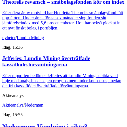
Theorells revansch – småbolagsfonden kör om index
Efter flera år av motvind har Henrietta Theorells småbolagsfond fått
upp farten. Under årets första sex månader slog fonden sitt
jämförelseindex med 5,6 procentenheter. Hon har också plockat in
ett nytt finskt bolag i portföljen.
nyheter
/
Lundin Mining
Idag, 15:36
Jefferies: Lundin Mining överträffade
kassaflödesförväntningarna
Efter rapporten bedömer Jefferies att Lundin Minings ebitda var i
linje med analyshusets egen prognos men under konsensus, medan
det fria kassaflödet överträffade förväntningarna.
Aktieanalys
Aktieanalys
/
Nederman
Idag, 15:55
Nederman: Vändning i sikte?