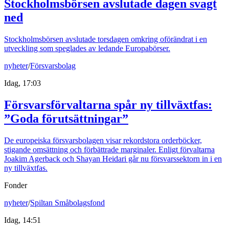
Stockholmsbörsen avslutade dagen svagt
ned
Stockholmsbörsen avslutade torsdagen omkring oförändrat i en
utveckling som speglades av ledande Europabörser.
nyheter
/
Försvarsbolag
Idag, 17:03
Försvarsförvaltarna spår ny tillväxtfas:
”Goda förutsättningar”
De europeiska försvarsbolagen visar rekordstora orderböcker,
stigande omsättning och förbättrade marginaler. Enligt förvaltarna
Joakim Agerback och Shayan Heidari går nu försvarssektorn in i en
ny tillväxtfas.
Fonder
nyheter
/
Spiltan Småbolagsfond
Idag, 14:51