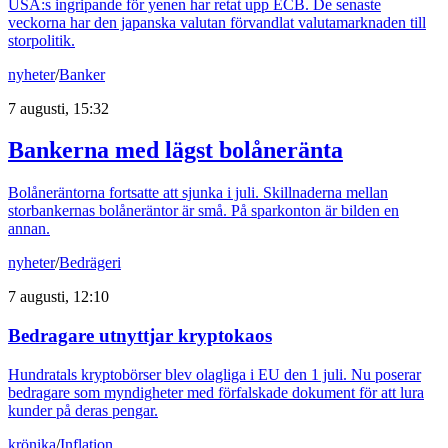
USA:s ingripande för yenen har retat upp ECB. De senaste
veckorna har den japanska valutan förvandlat valutamarknaden till
storpolitik.
nyheter
/
Banker
7 augusti, 15:32
Bankerna med lägst bolåneränta
Bolåneräntorna fortsatte att sjunka i juli. Skillnaderna mellan
storbankernas bolåneräntor är små. På sparkonton är bilden en
annan.
nyheter
/
Bedrägeri
7 augusti, 12:10
Bedragare utnyttjar kryptokaos
Hundratals kryptobörser blev olagliga i EU den 1 juli. Nu poserar
bedragare som myndigheter med förfalskade dokument för att lura
kunder på deras pengar.
krönika
/
Inflation