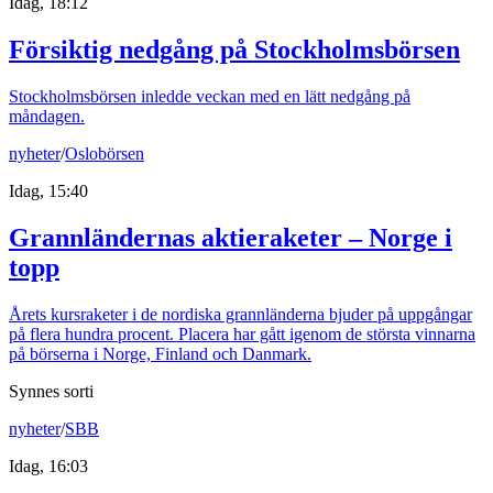
Idag, 18:12
Försiktig nedgång på Stockholmsbörsen
Stockholmsbörsen inledde veckan med en lätt nedgång på
måndagen.
nyheter
/
Oslobörsen
Idag, 15:40
Grannländernas aktieraketer – Norge i
topp
Årets kursraketer i de nordiska grannländerna bjuder på uppgångar
på flera hundra procent. Placera har gått igenom de största vinnarna
på börserna i Norge, Finland och Danmark.
Synnes sorti
nyheter
/
SBB
Idag, 16:03