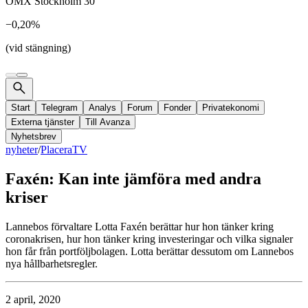
OMX Stockholm 30
−0,20%
(vid stängning)
Start
Telegram
Analys
Forum
Fonder
Privatekonomi
Externa tjänster
Till Avanza
Nyhetsbrev
nyheter
/
PlaceraTV
Faxén: Kan inte jämföra med andra
kriser
Lannebos förvaltare Lotta Faxén berättar hur hon tänker kring
coronakrisen, hur hon tänker kring investeringar och vilka signaler
hon får från portföljbolagen. Lotta berättar dessutom om Lannebos
nya hållbarhetsregler.
2 april, 2020