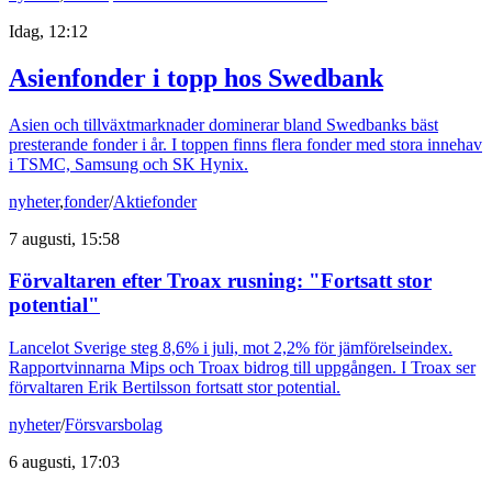
Idag, 12:12
Asienfonder i topp hos Swedbank
Asien och tillväxtmarknader dominerar bland Swedbanks bäst
presterande fonder i år. I toppen finns flera fonder med stora innehav
i TSMC, Samsung och SK Hynix.
nyheter
,
fonder
/
Aktiefonder
7 augusti, 15:58
Förvaltaren efter Troax rusning: "Fortsatt stor
potential"
Lancelot Sverige steg 8,6% i juli, mot 2,2% för jämförelseindex.
Rapportvinnarna Mips och Troax bidrog till uppgången. I Troax ser
förvaltaren Erik Bertilsson fortsatt stor potential.
nyheter
/
Försvarsbolag
6 augusti, 17:03