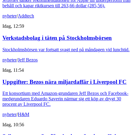
Jefferies sänker rekommendationen för Apple till underperform från
behåll och kapar riktkursen till 263,66 dollar (285,56).
nyheter
/
Addtech
Idag, 12:59
Verkstadsbolag i täten på Stockholmsbörsen
Stockholmsbörsen var fortsatt svagt ned på måndagen vid lunchtid.
nyheter
/
Jeff Bezos
Idag, 11:54
Uppgifter: Bezos nära miljardaffär i Liverpool FC
Ett konsortium med Amazon-grundaren Jeff Bezos och Facebook-
medgrundaren Eduardo Saverin närmar sig ett köp av drygt 30
procent av Liverpool FC.
nyheter
/
H&M
Idag, 10:56