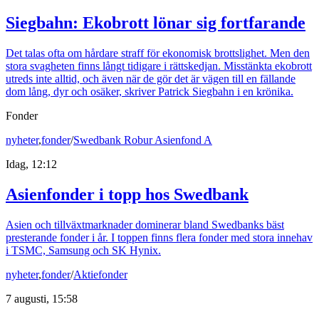
Siegbahn: Ekobrott lönar sig fortfarande
Det talas ofta om hårdare straff för ekonomisk brottslighet. Men den
stora svagheten finns långt tidigare i rättskedjan. Misstänkta ekobrott
utreds inte alltid, och även när de gör det är vägen till en fällande
dom lång, dyr och osäker, skriver Patrick Siegbahn i en krönika.
Fonder
nyheter
,
fonder
/
Swedbank Robur Asienfond A
Idag, 12:12
Asienfonder i topp hos Swedbank
Asien och tillväxtmarknader dominerar bland Swedbanks bäst
presterande fonder i år. I toppen finns flera fonder med stora innehav
i TSMC, Samsung och SK Hynix.
nyheter
,
fonder
/
Aktiefonder
7 augusti, 15:58