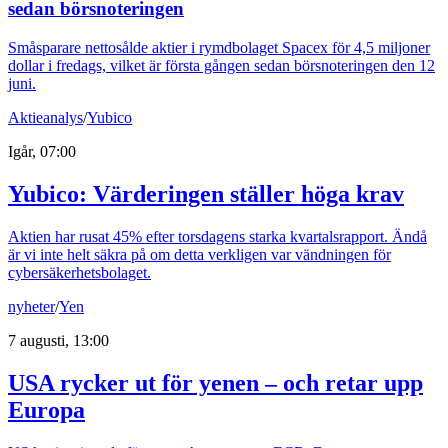
sedan börsnoteringen
Småsparare nettosålde aktier i rymdbolaget Spacex för 4,5 miljoner
dollar i fredags, vilket är första gången sedan börsnoteringen den 12
juni.
Aktieanalys
/
Yubico
Igår, 07:00
Yubico: Värderingen ställer höga krav
Aktien har rusat 45% efter torsdagens starka kvartalsrapport. Ändå
är vi inte helt säkra på om detta verkligen var vändningen för
cybersäkerhetsbolaget.
nyheter
/
Yen
7 augusti, 13:00
USA rycker ut för yenen – och retar upp
Europa