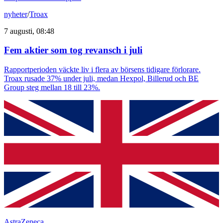
nyheter
/
Troax
7 augusti, 08:48
Fem aktier som tog revansch i juli
Rapportperioden väckte liv i flera av börsens tidigare förlorare.
Troax rusade 37% under juli, medan Hexpol, Billerud och BE
Group steg mellan 18 till 23%.
AstraZeneca