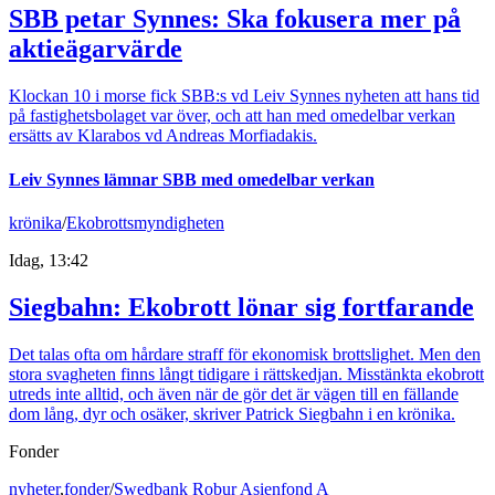
SBB petar Synnes: Ska fokusera mer på
aktieägarvärde
Klockan 10 i morse fick SBB:s vd Leiv Synnes nyheten att hans tid
på fastighetsbolaget var över, och att han med omedelbar verkan
ersätts av Klarabos vd Andreas Morfiadakis.
Leiv Synnes lämnar SBB med omedelbar verkan
krönika
/
Ekobrottsmyndigheten
Idag, 13:42
Siegbahn: Ekobrott lönar sig fortfarande
Det talas ofta om hårdare straff för ekonomisk brottslighet. Men den
stora svagheten finns långt tidigare i rättskedjan. Misstänkta ekobrott
utreds inte alltid, och även när de gör det är vägen till en fällande
dom lång, dyr och osäker, skriver Patrick Siegbahn i en krönika.
Fonder
nyheter
,
fonder
/
Swedbank Robur Asienfond A