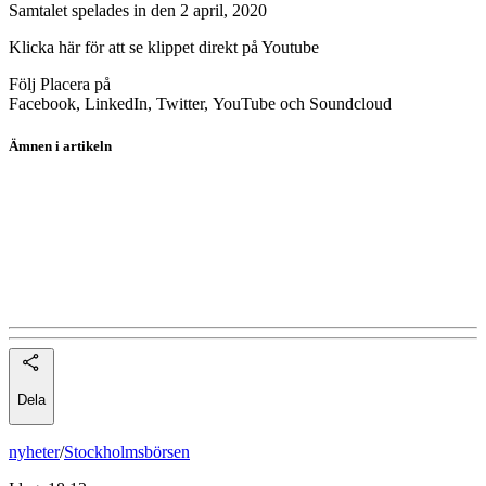
Samtalet spelades in den 2 april, 2020
Klicka här för att se klippet direkt på Youtube
Följ Placera på
Facebook, LinkedIn, Twitter, YouTube och Soundcloud
Ämnen i artikeln
PlaceraTV
Astra Zeneca
Lannebo Norden Hållbar SEK
Lannebo Sverige Hållbar B SEK
Dela
nyheter
/
Stockholmsbörsen