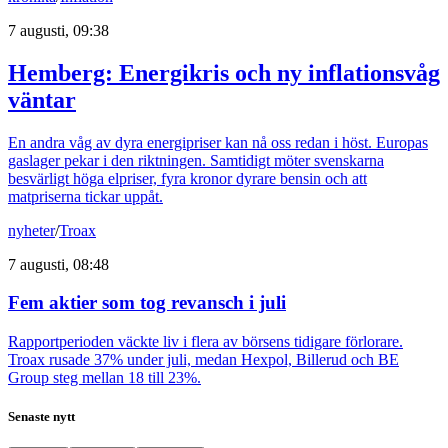
7 augusti, 09:38
Hemberg: Energikris och ny inflationsvåg
väntar
En andra våg av dyra energipriser kan nå oss redan i höst. Europas
gaslager pekar i den riktningen. Samtidigt möter svenskarna
besvärligt höga elpriser, fyra kronor dyrare bensin och att
matpriserna tickar uppåt.
nyheter
/
Troax
7 augusti, 08:48
Fem aktier som tog revansch i juli
Rapportperioden väckte liv i flera av börsens tidigare förlorare.
Troax rusade 37% under juli, medan Hexpol, Billerud och BE
Group steg mellan 18 till 23%.
Senaste nytt