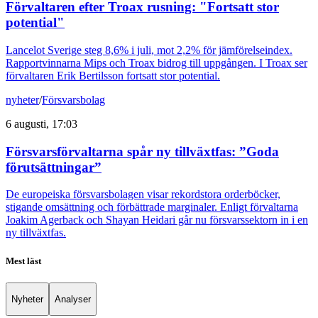
Förvaltaren efter Troax rusning: "Fortsatt stor
potential"
Lancelot Sverige steg 8,6% i juli, mot 2,2% för jämförelseindex.
Rapportvinnarna Mips och Troax bidrog till uppgången. I Troax ser
förvaltaren Erik Bertilsson fortsatt stor potential.
nyheter
/
Försvarsbolag
6 augusti, 17:03
Försvarsförvaltarna spår ny tillväxtfas: ”Goda
förutsättningar”
De europeiska försvarsbolagen visar rekordstora orderböcker,
stigande omsättning och förbättrade marginaler. Enligt förvaltarna
Joakim Agerback och Shayan Heidari går nu försvarssektorn in i en
ny tillväxtfas.
Mest läst
Nyheter
Analyser