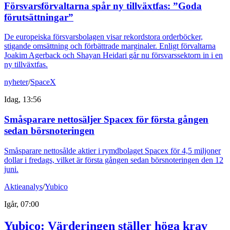
Försvarsförvaltarna spår ny tillväxtfas: ”Goda
förutsättningar”
De europeiska försvarsbolagen visar rekordstora orderböcker,
stigande omsättning och förbättrade marginaler. Enligt förvaltarna
Joakim Agerback och Shayan Heidari går nu försvarssektorn in i en
ny tillväxtfas.
nyheter
/
SpaceX
Idag, 13:56
Småsparare nettosäljer Spacex för första gången
sedan börsnoteringen
Småsparare nettosålde aktier i rymdbolaget Spacex för 4,5 miljoner
dollar i fredags, vilket är första gången sedan börsnoteringen den 12
juni.
Aktieanalys
/
Yubico
Igår, 07:00
Yubico: Värderingen ställer höga krav