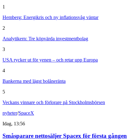
1
Hemberg: Energikris och ny inflationsvåg väntar
2
Analytikern: Tre köpvärda investmentbolag
3
USA rycker ut för yenen – och retar upp Europa
4
Bankerna med lägst bolåneränta
5
Veckans vinnare och förlorare på Stockholmsbörsen
nyheter
/
SpaceX
Idag, 13:56
Småsparare nettosäljer Spacex för första gången