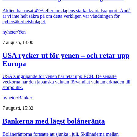
Aktien har rusat 45% efter torsdagens starka kvartalsrapport. Ändå
är vi inte helt säkra på om detta verkligen var vändningen för
cybersäkerhetsbolaget.
nyheter
/
Yen
7 augusti, 13:00
USA rycker ut för yenen – och retar upp
Europa
USA:s ingripande för yenen har retat upp ECB. De senaste
veckorna har den japanska valutan förvandlat valutamarknaden till
storpolitik.
nyheter
/
Banker
7 augusti, 15:32
Bankerna med lägst bolåneränta
Bolåneräntorna fortsatte att sjunka i juli. Skillnaderna mellan