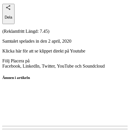
Dela
(Reklamfritt Längd: 7.45)
Samtalet spelades in den 2 april, 2020
Klicka här för att se klippet direkt på Youtube
Följ Placera på
Facebook, LinkedIn, Twitter, YouTube och Soundcloud
Ämnen i artikeln
PlaceraTV
Astra Zeneca
Lannebo Norden Hållbar SEK
Lannebo Sverige Hållbar B SEK