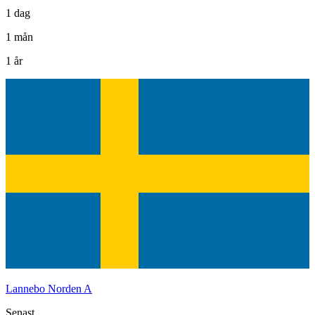
1 dag
1 mån
1 år
Lannebo Norden A
Senast