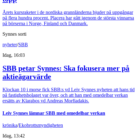
Årets kursraketer i de nordiska grannländerna bjuder på uppgångar
på flera hundra procent. Placera har gått igenom de största vinnarna
på börserna i Norge, Finland och Danmark.
Synnes sorti
nyheter
/
SBB
Idag, 16:03
SBB petar Synnes: Ska fokusera mer på
aktieägarvärde
Klockan 10 i morse fick SBB:s vd Leiv Synnes nyheten att hans tid
på fastighetsbolaget var över, och att han med omedelbar verkan
ersätts av Klarabos vd Andreas Morfiadakis.
Leiv Synnes lämnar SBB med omedelbar verkan
krönika
/
Ekobrottsmyndigheten
Idag, 13:42