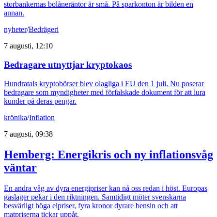
storbankernas bolåneräntor är små. På sparkonton är bilden en
annan.
nyheter
/
Bedrägeri
7 augusti, 12:10
Bedragare utnyttjar kryptokaos
Hundratals kryptobörser blev olagliga i EU den 1 juli. Nu poserar
bedragare som myndigheter med förfalskade dokument för att lura
kunder på deras pengar.
krönika
/
Inflation
7 augusti, 09:38
Hemberg: Energikris och ny inflationsvåg
väntar
En andra våg av dyra energipriser kan nå oss redan i höst. Europas
gaslager pekar i den riktningen. Samtidigt möter svenskarna
besvärligt höga elpriser, fyra kronor dyrare bensin och att
matpriserna tickar uppåt.