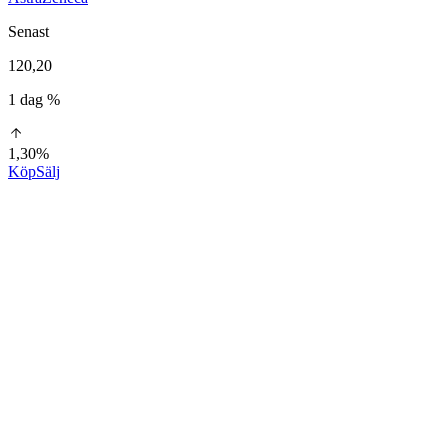
Senast
120,20
1 dag %
1,30%
Köp
Sälj