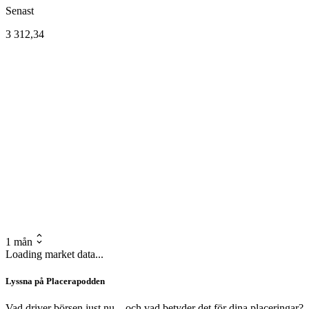
Senast
3 312,34
1 mån
Loading market data...
Lyssna på Placerapodden
Vad driver börsen just nu – och vad betyder det för dina placeringar?