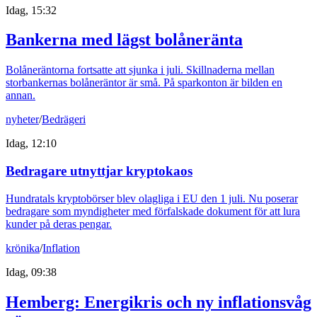
Idag, 15:32
Bankerna med lägst bolåneränta
Bolåneräntorna fortsatte att sjunka i juli. Skillnaderna mellan
storbankernas bolåneräntor är små. På sparkonton är bilden en
annan.
nyheter
/
Bedrägeri
Idag, 12:10
Bedragare utnyttjar kryptokaos
Hundratals kryptobörser blev olagliga i EU den 1 juli. Nu poserar
bedragare som myndigheter med förfalskade dokument för att lura
kunder på deras pengar.
krönika
/
Inflation
Idag, 09:38
Hemberg: Energikris och ny inflationsvåg