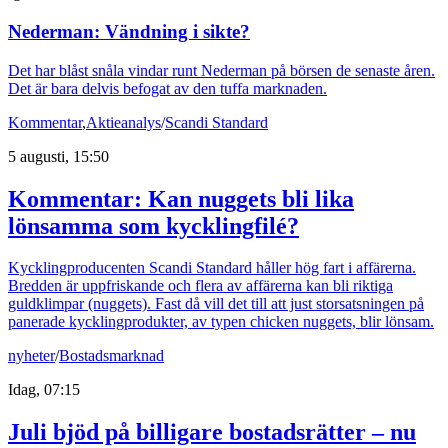
Nederman: Vändning i sikte?
Det har blåst snåla vindar runt Nederman på börsen de senaste åren.
Det är bara delvis befogat av den tuffa marknaden.
Kommentar
,
Aktieanalys
/
Scandi Standard
5 augusti, 15:50
Kommentar: Kan nuggets bli lika
lönsamma som kycklingfilé?
Kycklingproducenten Scandi Standard håller hög fart i affärerna.
Bredden är uppfriskande och flera av affärerna kan bli riktiga
guldklimpar (nuggets). Fast då vill det till att just storsatsningen på
panerade kycklingprodukter, av typen chicken nuggets, blir lönsam.
nyheter
/
Bostadsmarknad
Idag, 07:15
Juli bjöd på billigare bostadsrätter – nu