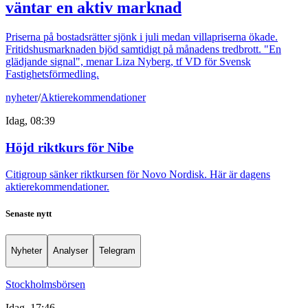
väntar en aktiv marknad
Priserna på bostadsrätter sjönk i juli medan villapriserna ökade.
Fritidshusmarknaden bjöd samtidigt på månadens tredbrott. "En
glädjande signal", menar Liza Nyberg, tf VD för Svensk
Fastighetsförmedling.
nyheter
/
Aktierekommendationer
Idag, 08:39
Höjd riktkurs för Nibe
Citigroup sänker riktkursen för Novo Nordisk. Här är dagens
aktierekommendationer.
Senaste nytt
Nyheter
Analyser
Telegram
Stockholmsbörsen
Idag, 17:46