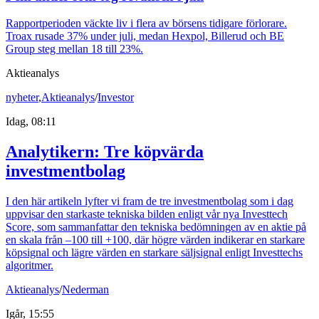
Rapportperioden väckte liv i flera av börsens tidigare förlorare.
Troax rusade 37% under juli, medan Hexpol, Billerud och BE
Group steg mellan 18 till 23%.
Aktieanalys
nyheter
,
Aktieanalys
/
Investor
Idag, 08:11
Analytikern: Tre köpvärda
investmentbolag
I den här artikeln lyfter vi fram de tre investmentbolag som i dag
uppvisar den starkaste tekniska bilden enligt vår nya Investtech
Score, som sammanfattar den tekniska bedömningen av en aktie på
en skala från –100 till +100, där högre värden indikerar en starkare
köpsignal och lägre värden en starkare säljsignal enligt Investtechs
algoritmer.
Aktieanalys
/
Nederman
Igår, 15:55