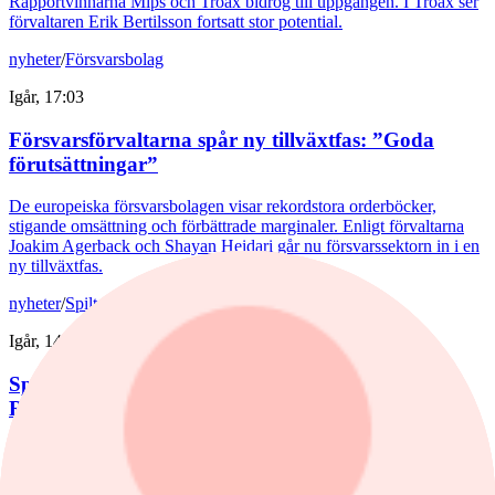
Rapportvinnarna Mips och Troax bidrog till uppgången. I Troax ser
förvaltaren Erik Bertilsson fortsatt stor potential.
nyheter
/
Försvarsbolag
Igår, 17:03
Försvarsförvaltarna spår ny tillväxtfas: ”Goda
förutsättningar”
De europeiska försvarsbolagen visar rekordstora orderböcker,
stigande omsättning och förbättrade marginaler. Enligt förvaltarna
Joakim Agerback och Shayan Heidari går nu försvarssektorn in i en
ny tillväxtfas.
nyheter
/
Spiltan Småbolagsfond
Igår, 14:51
Spiltan Småbolagsfond lyfte i juli – tar in
RaySearch
Efter en svagare utveckling hittills i år fick Spiltan Småbolagsfond
ett tydligt lyft i juli. Mips bidrog mest till uppgången, medan
RaySearch Laboratories är ett nytt innehav i fonden.