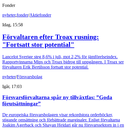
Fonder
nyheter
,
fonder
/
Aktiefonder
Idag, 15:58
Förvaltaren efter Troax rusning:
"Fortsatt stor potential"
Lancelot Sverige steg 8,6% i juli, mot 2,2% för jämförelseindex.
Rapportvinnarna Mips och Troax bidrog till uppgången. I Troax ser
förvaltaren Erik Bertilsson fortsatt stor potential.
nyheter
/
Försvarsbolag
Igår, 17:03
Försvarsförvaltarna spår ny tillväxtfas: ”Goda
förutsättningar”
De europeiska försvarsbolagen visar rekordstora orderböcker,
stigande omsättning och förbättrade marginaler. Enligt förvaltarna
Joakim Agerback och Shayan Heidari går nu försvarssektorn in i en