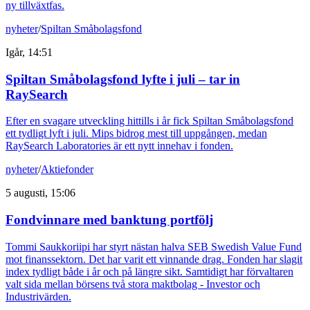
ny tillväxtfas.
nyheter
/
Spiltan Småbolagsfond
Igår, 14:51
Spiltan Småbolagsfond lyfte i juli – tar in
RaySearch
Efter en svagare utveckling hittills i år fick Spiltan Småbolagsfond
ett tydligt lyft i juli. Mips bidrog mest till uppgången, medan
RaySearch Laboratories är ett nytt innehav i fonden.
nyheter
/
Aktiefonder
5 augusti, 15:06
Fondvinnare med banktung portfölj
Tommi Saukkoriipi har styrt nästan halva SEB Swedish Value Fund
mot finanssektorn. Det har varit ett vinnande drag. Fonden har slagit
index tydligt både i år och på längre sikt. Samtidigt har förvaltaren
valt sida mellan börsens två stora maktbolag - Investor och
Industrivärden.