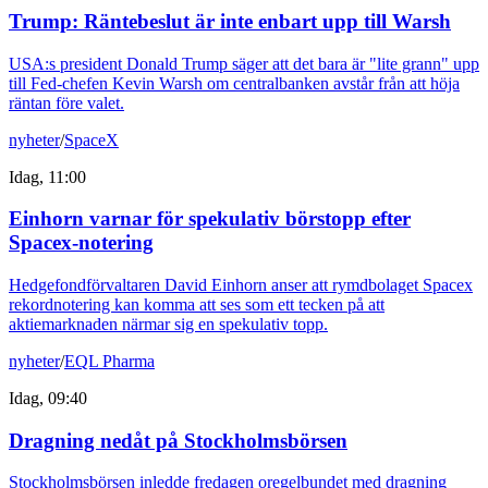
Trump: Räntebeslut är inte enbart upp till Warsh
USA:s president Donald Trump säger att det bara är "lite grann" upp
till Fed-chefen Kevin Warsh om centralbanken avstår från att höja
räntan före valet.
nyheter
/
SpaceX
Idag, 11:00
Einhorn varnar för spekulativ börstopp efter
Spacex-notering
Hedgefondförvaltaren David Einhorn anser att rymdbolaget Spacex
rekordnotering kan komma att ses som ett tecken på att
aktiemarknaden närmar sig en spekulativ topp.
nyheter
/
EQL Pharma
Idag, 09:40
Dragning nedåt på Stockholmsbörsen
Stockholmsbörsen inledde fredagen oregelbundet med dragning