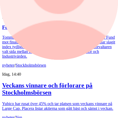
nyheter
/
Aktiefonder
5 augusti, 15:06
Fondvinnare med banktung portfölj
Tommi Saukkoriipi har styrt nästan halva SEB Swedish Value Fund
mot finanssektorn. Det har varit ett vinnande drag. Fonden har slagit
index tydligt både i år och på längre sikt. Samtidigt har förvaltaren
valt sida mellan börsens två stora maktbolag - Investor och
Industrivärden.
nyheter
/
Stockholmsbörsen
Idag, 14:40
Veckans vinnare och förlorare på
Stockholmsbörsen
Yubico har rusat över 45% och tar platsen som veckans vinnare på
Large Cap. Placera listar aktierna som gått bäst och sämst i veckan.
nyheter
/
Yen