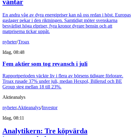
väntar
En andra våg av dyra energipriser kan nå oss redan i höst. Europas
gaslager pekar i den riktningen. Samtidigt möter svenskarna
besvärligt höga elpriser, fyra kronor dyrare bensin och att
matpriserna tickar uppåt.
nyheter
/
Troax
Idag, 08:48
Fem aktier som tog revansch i juli
Rapportperioden väckte liv i flera av börsens tidigare förlorare.
Troax rusade 37% under juli, medan Hexpol, Billerud och BE
Group steg mellan 18 till 23%.
Aktieanalys
nyheter
,
Aktieanalys
/
Investor
Idag, 08:11
Analytikern: Tre köpvärda