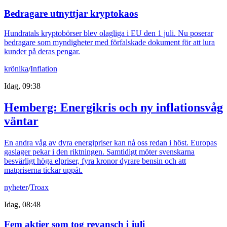
Bedragare utnyttjar kryptokaos
Hundratals kryptobörser blev olagliga i EU den 1 juli. Nu poserar
bedragare som myndigheter med förfalskade dokument för att lura
kunder på deras pengar.
krönika
/
Inflation
Idag, 09:38
Hemberg: Energikris och ny inflationsvåg
väntar
En andra våg av dyra energipriser kan nå oss redan i höst. Europas
gaslager pekar i den riktningen. Samtidigt möter svenskarna
besvärligt höga elpriser, fyra kronor dyrare bensin och att
matpriserna tickar uppåt.
nyheter
/
Troax
Idag, 08:48
Fem aktier som tog revansch i juli