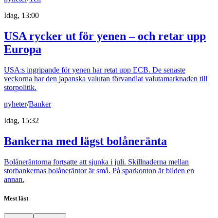
Idag, 13:00
USA rycker ut för yenen – och retar upp
Europa
USA:s ingripande för yenen har retat upp ECB. De senaste
veckorna har den japanska valutan förvandlat valutamarknaden till
storpolitik.
nyheter
/
Banker
Idag, 15:32
Bankerna med lägst bolåneränta
Bolåneräntorna fortsatte att sjunka i juli. Skillnaderna mellan
storbankernas bolåneräntor är små. På sparkonton är bilden en
annan.
Mest läst