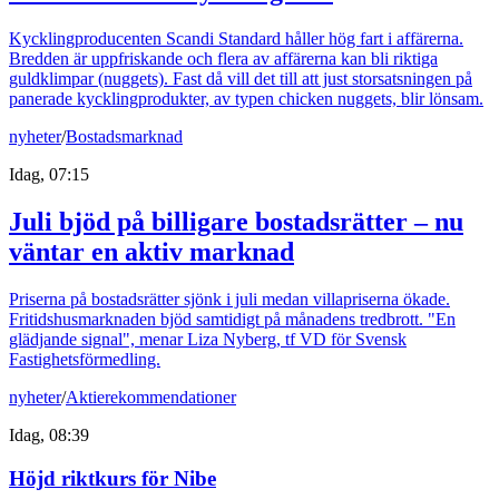
Kycklingproducenten Scandi Standard håller hög fart i affärerna.
Bredden är uppfriskande och flera av affärerna kan bli riktiga
guldklimpar (nuggets). Fast då vill det till att just storsatsningen på
panerade kycklingprodukter, av typen chicken nuggets, blir lönsam.
nyheter
/
Bostadsmarknad
Idag, 07:15
Juli bjöd på billigare bostadsrätter – nu
väntar en aktiv marknad
Priserna på bostadsrätter sjönk i juli medan villapriserna ökade.
Fritidshusmarknaden bjöd samtidigt på månadens tredbrott. "En
glädjande signal", menar Liza Nyberg, tf VD för Svensk
Fastighetsförmedling.
nyheter
/
Aktierekommendationer
Idag, 08:39
Höjd riktkurs för Nibe