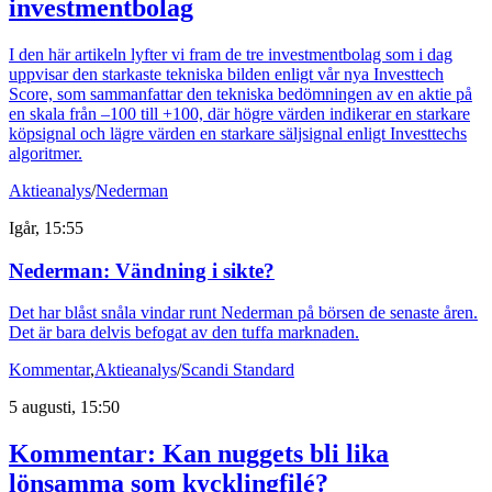
investmentbolag
I den här artikeln lyfter vi fram de tre investmentbolag som i dag
uppvisar den starkaste tekniska bilden enligt vår nya Investtech
Score, som sammanfattar den tekniska bedömningen av en aktie på
en skala från –100 till +100, där högre värden indikerar en starkare
köpsignal och lägre värden en starkare säljsignal enligt Investtechs
algoritmer.
Aktieanalys
/
Nederman
Igår, 15:55
Nederman: Vändning i sikte?
Det har blåst snåla vindar runt Nederman på börsen de senaste åren.
Det är bara delvis befogat av den tuffa marknaden.
Kommentar
,
Aktieanalys
/
Scandi Standard
5 augusti, 15:50
Kommentar: Kan nuggets bli lika
lönsamma som kycklingfilé?