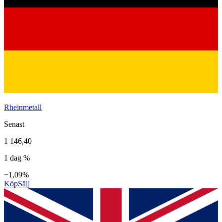
Rheinmetall
Senast
1 146,40
1 dag %
−1,09%
Köp
Sälj