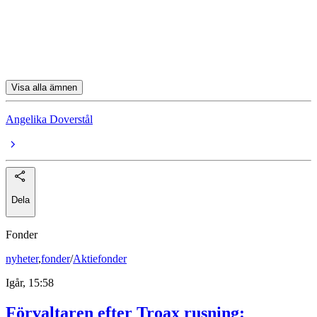
Leonardo
Rheinmetall
BAE Systems PLC
Visa alla ämnen
Angelika Doverstål
Dela
Fonder
nyheter
,
fonder
/
Aktiefonder
Igår, 15:58
Förvaltaren efter Troax rusning: