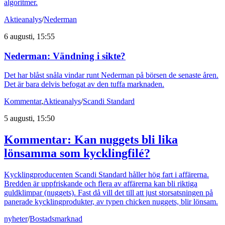
algoritmer.
Aktieanalys
/
Nederman
6 augusti, 15:55
Nederman: Vändning i sikte?
Det har blåst snåla vindar runt Nederman på börsen de senaste åren.
Det är bara delvis befogat av den tuffa marknaden.
Kommentar
,
Aktieanalys
/
Scandi Standard
5 augusti, 15:50
Kommentar: Kan nuggets bli lika
lönsamma som kycklingfilé?
Kycklingproducenten Scandi Standard håller hög fart i affärerna.
Bredden är uppfriskande och flera av affärerna kan bli riktiga
guldklimpar (nuggets). Fast då vill det till att just storsatsningen på
panerade kycklingprodukter, av typen chicken nuggets, blir lönsam.
nyheter
/
Bostadsmarknad