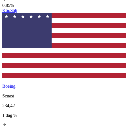
0,85%
Köp
Sälj
Boeing
Senast
234,42
1 dag %