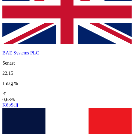
BAE Systems PLC
Senast
22,15
1 dag %
0,68%
Köp
Sälj