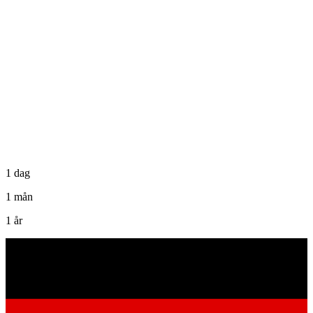
1 dag
1 mån
1 år