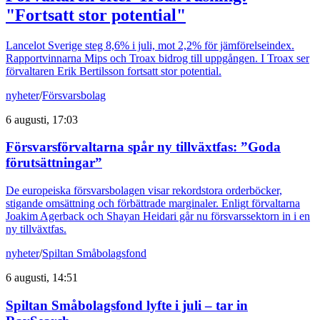
"Fortsatt stor potential"
Lancelot Sverige steg 8,6% i juli, mot 2,2% för jämförelseindex.
Rapportvinnarna Mips och Troax bidrog till uppgången. I Troax ser
förvaltaren Erik Bertilsson fortsatt stor potential.
nyheter
/
Försvarsbolag
6 augusti, 17:03
Försvarsförvaltarna spår ny tillväxtfas: ”Goda
förutsättningar”
De europeiska försvarsbolagen visar rekordstora orderböcker,
stigande omsättning och förbättrade marginaler. Enligt förvaltarna
Joakim Agerback och Shayan Heidari går nu försvarssektorn in i en
ny tillväxtfas.
nyheter
/
Spiltan Småbolagsfond
6 augusti, 14:51
Spiltan Småbolagsfond lyfte i juli – tar in