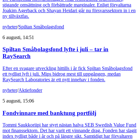
stigande omsättning och förbättrade marginaler. Enligt förvaltarna
Joakim Agerback och Shayan Heidari går nu försvarssektorn in i en
ny tillväxtfas.
nyheter
/
Spiltan Småbolagsfond
6 augusti, 14:51
Spiltan Småbolagsfond lyfte i juli – tar in
RaySearch
Efter en svagare utveckling hittills i år fick Spiltan Småbolagsfond
ett tydligt lyft i juli. Mips bidrog mest till uppgången, medan
RaySearch Laboratories är ett nytt innehav i fonden.
nyheter
/
Aktiefonder
5 augusti, 15:06
Fondvinnare med banktung portfölj
Tommi Saukkoriipi har styrt nästan halva SEB Swedish Value Fund
mot finanssektorn. Det har varit ett vinnande drag. Fonden har slagit
index tydligt både i år och på längre sikt. Samtidigt har förvaltaren