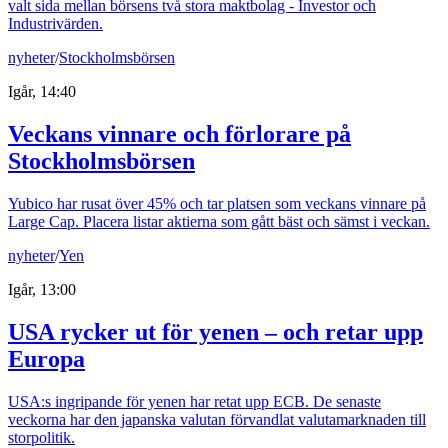
valt sida mellan börsens två stora maktbolag - Investor och
Industrivärden.
nyheter
/
Stockholmsbörsen
Igår, 14:40
Veckans vinnare och förlorare på
Stockholmsbörsen
Yubico har rusat över 45% och tar platsen som veckans vinnare på
Large Cap. Placera listar aktierna som gått bäst och sämst i veckan.
nyheter
/
Yen
Igår, 13:00
USA rycker ut för yenen – och retar upp
Europa
USA:s ingripande för yenen har retat upp ECB. De senaste
veckorna har den japanska valutan förvandlat valutamarknaden till
storpolitik.