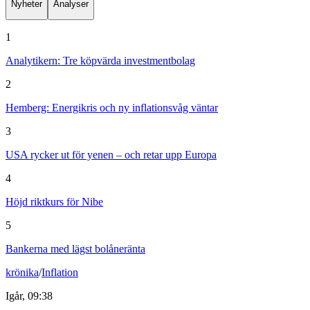
Nyheter
Analyser
1
Analytikern: Tre köpvärda investmentbolag
2
Hemberg: Energikris och ny inflationsvåg väntar
3
USA rycker ut för yenen – och retar upp Europa
4
Höjd riktkurs för Nibe
5
Bankerna med lägst bolåneränta
krönika
/
Inflation
Igår, 09:38