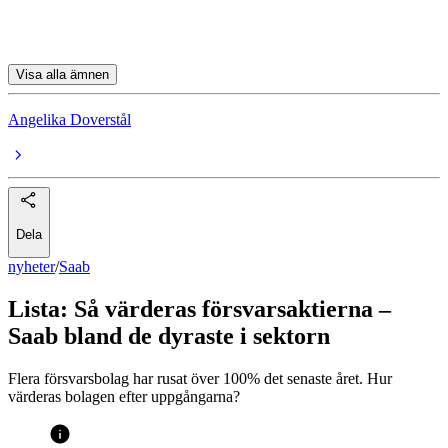
BAE Systems PLC
Visa alla ämnen
Angelika Doverstål
Dela
nyheter
/
Saab
Lista: Så värderas försvarsaktierna –
Saab bland de dyraste i sektorn
Flera försvarsbolag har rusat över 100% det senaste året. Hur
värderas bolagen efter uppgångarna?