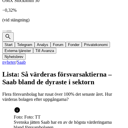
OMX Stockholm 30
−0,32%
(vid stängning)
Start
Telegram
Analys
Forum
Fonder
Privatekonomi
Externa tjänster
Till Avanza
Nyhetsbrev
nyheter
/
Saab
Lista: Så värderas försvarsaktierna –
Saab bland de dyraste i sektorn
Flera försvarsbolag har rusat över 100% det senaste året. Hur
värderas bolagen efter uppgångarna?
Foto: Foto: TT
Svenska jätten Saab har en av de högsta värderingarna
bland försvarsbolagen.