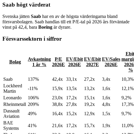
Saab högt värderat
Svenska jätten
Saab
har en av de högsta värderingarna bland
försvarsbolagen. Saab handlas till ett P/E-tal på 2026 års förväntade
vinst på 42,4, bara
Boeing
är dyrare.
Försvarssektorn i siffror
Ebit
Avkastning
P/E
EV/Ebit
EV/Ebit
EV/Sales
margi
Bolag
1 år %
2026E
2026E
2027E
2026E
202
%
Saab
137%
42,4x
33,1x
27,2x
3,4x
10,3%
Lockheed
-11%
15,9x
13,5x
13,2x
1,6x
12,1%
Martin
Leonardo
106%
23,0x
17,2x
15,1x
1,6x
9,2%
Rheinmetall
209%
38,8x
27,8x
19,2x
4,8x
17,3%
Dassault
49%
16,4x
15,2x
12,9x
1,5x
9,7%
Aviation
BAE
41%
21,6x
17,2x
15,7x
1,9x
11,0%
Systems