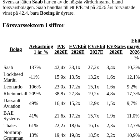
Svenska jätten
Saab
har en av de högsta värderingarna bland
försvarsbolagen. Saab handlas till ett P/E-tal på 2026 års förväntade
vinst på 42,4, bara
Boeing
är dyrare.
Försvarssektorn i siffror
Ebit
Avkastning
P/E
EV/Ebit
EV/Ebit
EV/Sales
margi
Bolag
1 år %
2026E
2026E
2027E
2026E
202
%
Saab
137%
42,4x
33,1x
27,2x
3,4x
10,3%
Lockheed
-11%
15,9x
13,5x
13,2x
1,6x
12,1%
Martin
Leonardo
106%
23,0x
17,2x
15,1x
1,6x
9,2%
Rheinmetall
209%
38,8x
27,8x
19,2x
4,8x
17,3%
Dassault
49%
16,4x
15,2x
12,9x
1,5x
9,7%
Aviation
BAE
41%
21,6x
17,2x
15,7x
1,9x
11,0%
Systems
Thales
61%
22,2x
18,0x
16,1x
2,3x
12,7%
Northrop
13%
19,4x
19,8x
18,5x
2,2x
10,9%
Grumman