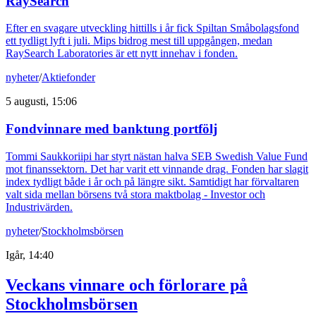
RaySearch
Efter en svagare utveckling hittills i år fick Spiltan Småbolagsfond
ett tydligt lyft i juli. Mips bidrog mest till uppgången, medan
RaySearch Laboratories är ett nytt innehav i fonden.
nyheter
/
Aktiefonder
5 augusti, 15:06
Fondvinnare med banktung portfölj
Tommi Saukkoriipi har styrt nästan halva SEB Swedish Value Fund
mot finanssektorn. Det har varit ett vinnande drag. Fonden har slagit
index tydligt både i år och på längre sikt. Samtidigt har förvaltaren
valt sida mellan börsens två stora maktbolag - Investor och
Industrivärden.
nyheter
/
Stockholmsbörsen
Igår, 14:40
Veckans vinnare och förlorare på
Stockholmsbörsen