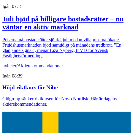
Igår, 07:15
Juli bjöd på billigare bostadsrätter – nu
väntar en aktiv marknad
Priserna på bostadsrätter sjönk i juli medan villapriserna ökade.
Fritidshusmarknaden bjöd samtidigt på månadens tredbrott. "En
glädjande signal", menar Liza Nyberg, tf VD för Svensk
Fastighetsförmedling.
nyheter
/
Aktierekommendationer
Igår, 08:39
Höjd riktkurs för Nibe
Citigroup sänker riktkursen för Novo Nordisk. Här är dagens
aktierekommendationer.