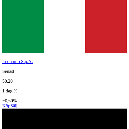
Leonardo S.p.A.
Senast
58,20
1 dag %
−0,60%
Köp
Sälj