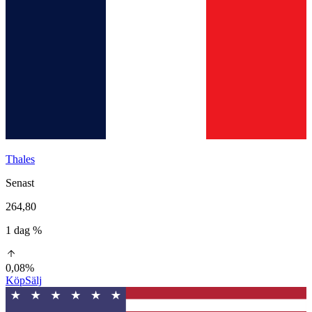
Thales
Senast
264,80
1 dag %
0,08%
Köp
Sälj