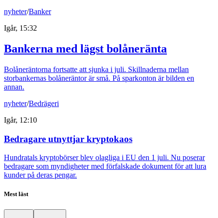
nyheter
/
Banker
Igår, 15:32
Bankerna med lägst bolåneränta
Bolåneräntorna fortsatte att sjunka i juli. Skillnaderna mellan
storbankernas bolåneräntor är små. På sparkonton är bilden en
annan.
nyheter
/
Bedrägeri
Igår, 12:10
Bedragare utnyttjar kryptokaos
Hundratals kryptobörser blev olagliga i EU den 1 juli. Nu poserar
bedragare som myndigheter med förfalskade dokument för att lura
kunder på deras pengar.
Mest läst