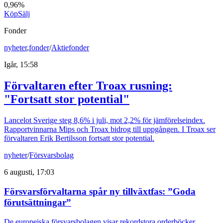
0,96%
Köp
Sälj
Fonder
nyheter
,
fonder
/
Aktiefonder
Igår, 15:58
Förvaltaren efter Troax rusning:
"Fortsatt stor potential"
Lancelot Sverige steg 8,6% i juli, mot 2,2% för jämförelseindex.
Rapportvinnarna Mips och Troax bidrog till uppgången. I Troax ser
förvaltaren Erik Bertilsson fortsatt stor potential.
nyheter
/
Försvarsbolag
6 augusti, 17:03
Försvarsförvaltarna spår ny tillväxtfas: ”Goda
förutsättningar”
De europeiska försvarsbolagen visar rekordstora orderböcker,