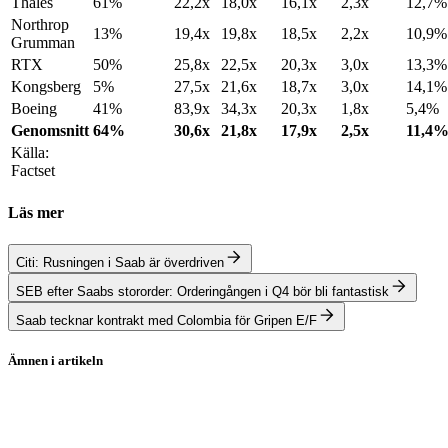
Thales
61%
22,2x
18,0x
16,1x
2,3x
12,7%
Northrop
13%
19,4x
19,8x
18,5x
2,2x
10,9%
Grumman
RTX
50%
25,8x
22,5x
20,3x
3,0x
13,3%
Kongsberg
5%
27,5x
21,6x
18,7x
3,0x
14,1%
Boeing
41%
83,9x
34,3x
20,3x
1,8x
5,4%
Genomsnitt
64%
30,6x
21,8x
17,9x
2,5x
11,4
Källa:
Factset
Läs mer
Citi: Rusningen i Saab är överdriven
SEB efter Saabs stororder: Orderingången i Q4 bör bli fantastisk
Saab tecknar kontrakt med Colombia för Gripen E/F
Ämnen i artikeln
Saab
Lockheed Martin