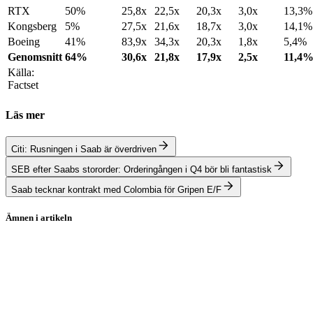
RTX
50%
25,8x
22,5x
20,3x
3,0x
13,3%
Kongsberg
5%
27,5x
21,6x
18,7x
3,0x
14,1%
Boeing
41%
83,9x
34,3x
20,3x
1,8x
5,4%
Genomsnitt
64%
30,6x
21,8x
17,9x
2,5x
11,4
Källa:
Factset
Läs mer
Citi: Rusningen i Saab är överdriven
SEB efter Saabs stororder: Orderingången i Q4 bör bli fantastisk
Saab tecknar kontrakt med Colombia för Gripen E/F
Ämnen i artikeln
Saab
Lockheed Martin
Leonardo
Rheinmetall