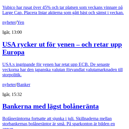
Yubico har rusat över 45% och tar platsen som veckans vinnare på
Large Cap. Placera listar aktierna som gått bäst och sämst i veckan.
nyheter
/
Yen
Igår, 13:00
USA rycker ut för yenen – och retar upp
Europa
USA:s ingripande för yenen har retat upp ECB. De senaste
veckorna har den japanska valutan förvandlat valutamarknaden till
storpolitik.
nyheter
/
Banker
Igår, 15:32
Bankerna med lägst bolåneränta
Bolåneräntorna fortsatte att sjunka i juli. Skillnaderna mellan
storbankernas bolåneräntor är små. På sparkonton är bilden en
annan.