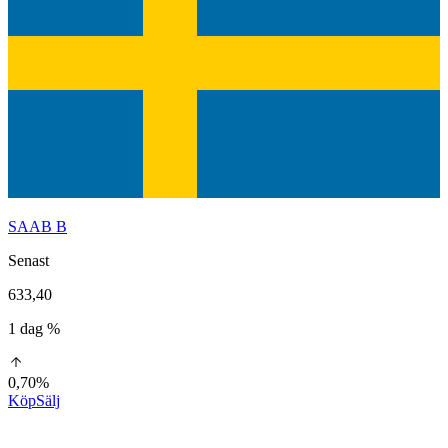
SAAB B
Senast
633,40
1 dag %
0,70%
Köp
Sälj