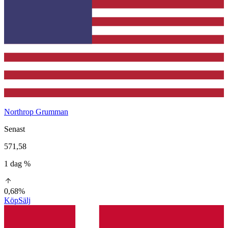
Northrop Grumman
Senast
571,58
1 dag %
0,68%
Köp
Sälj