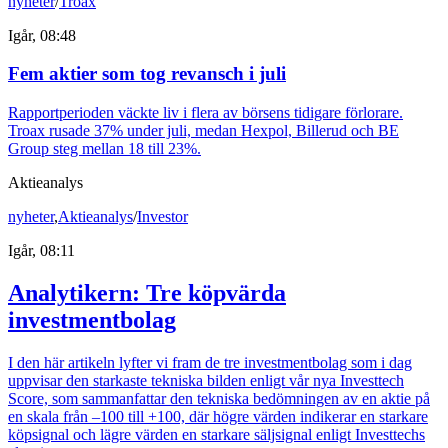
nyheter
/
Troax
Igår, 08:48
Fem aktier som tog revansch i juli
Rapportperioden väckte liv i flera av börsens tidigare förlorare.
Troax rusade 37% under juli, medan Hexpol, Billerud och BE
Group steg mellan 18 till 23%.
Aktieanalys
nyheter
,
Aktieanalys
/
Investor
Igår, 08:11
Analytikern: Tre köpvärda
investmentbolag
I den här artikeln lyfter vi fram de tre investmentbolag som i dag
uppvisar den starkaste tekniska bilden enligt vår nya Investtech
Score, som sammanfattar den tekniska bedömningen av en aktie på
en skala från –100 till +100, där högre värden indikerar en starkare
köpsignal och lägre värden en starkare säljsignal enligt Investtechs