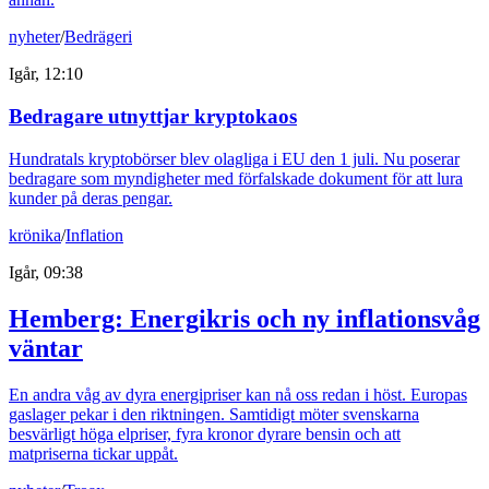
nyheter
/
Bedrägeri
Igår, 12:10
Bedragare utnyttjar kryptokaos
Hundratals kryptobörser blev olagliga i EU den 1 juli. Nu poserar
bedragare som myndigheter med förfalskade dokument för att lura
kunder på deras pengar.
krönika
/
Inflation
Igår, 09:38
Hemberg: Energikris och ny inflationsvåg
väntar
En andra våg av dyra energipriser kan nå oss redan i höst. Europas
gaslager pekar i den riktningen. Samtidigt möter svenskarna
besvärligt höga elpriser, fyra kronor dyrare bensin och att
matpriserna tickar uppåt.