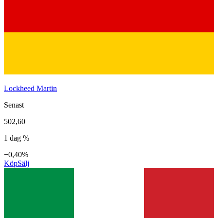
Lockheed Martin
Senast
502,60
1 dag %
−0,40%
Köp
Sälj