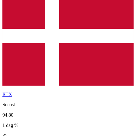
RTX
Senast
94,80
1 dag %