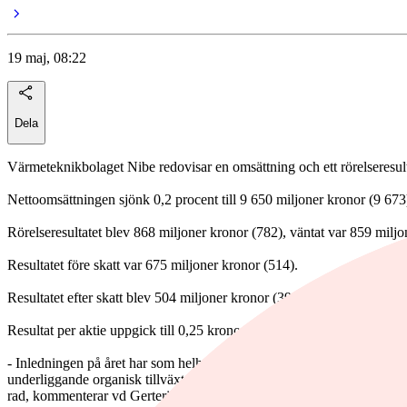
19 maj, 08:22
Dela
Värmeteknikbolaget Nibe redovisar en omsättning och ett rörelseresulta
Nettoomsättningen sjönk 0,2 procent till 9 650 miljoner kronor (9 673
Rörelseresultatet blev 868 miljoner kronor (782), väntat var 859 miljo
Resultatet före skatt var 675 miljoner kronor (514).
Resultatet efter skatt blev 504 miljoner kronor (391).
Resultat per aktie uppgick till 0,25 kronor (0,19).
- Inledningen på året har som helhet haft en fortsatt stabil utveckling 
underliggande organisk tillväxt även om den starkare svenska kronan f
rad, kommenterar vd Gerteric Lindquist i delårsrapporten.