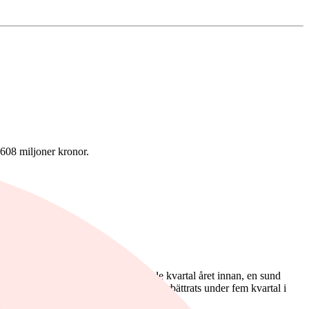
 608 miljoner kronor.
isar vi, vid jämförelse med motsvarande kvartal året innan, en sund
tat och rörelsemarginal successivt förbättrats under fem kvartal i