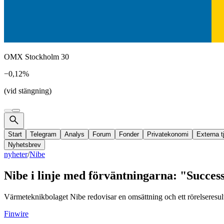
OMX Stockholm 30
−0,12%
(vid stängning)
Start
Telegram
Analys
Forum
Fonder
Privatekonomi
Externa t
Nyhetsbrev
nyheter
/
Nibe
Nibe i linje med förväntningarna: "Success
Värmeteknikbolaget Nibe redovisar en omsättning och ett rörelseresulta
Finwire