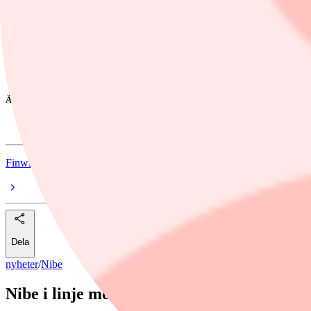
Resultat per aktie, kronor
0,25
Konsensusdata från Factset
Ämnen i artikeln
Nibe
Finwire
Dela
nyheter
/
Nibe
Nibe i linje med förväntningarna: "Success