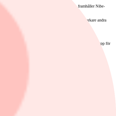
ör Stoves har de fått en avsevärd negativ effekt, framhåller Nibe-
siv förbättring kvartal för kvartal och därigenom ett starkare andra
or tillförsikt. Den stabila lönsamhetstillväxten öppnar också upp för
akgrund av det ovansagda, är svårbedömt", skriver bolaget om