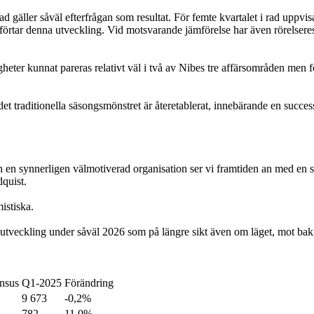
vad gäller såväl efterfrågan som resultat. För femte kvartalet i rad uppv
örtar denna utveckling. Vid motsvarande jämförelse har även rörelseresul
heter kunnat pareras relativt väl i två av Nibes tre affärsområden men f
 det traditionella säsongsmönstret är återetablerat, innebärande en succes
 en synnerligen välmotiverad organisation ser vi framtiden an med en st
dquist.
istiska.
år utveckling under såväl 2026 som på längre sikt även om läget, mot b
nsus
Q1-2025
Förändring
9 673
-0,2%
782
11,0%