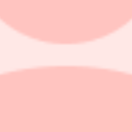
0,19
31,6%
iv förbättring"