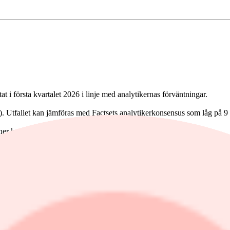
t i första kvartalet 2026 i linje med analytikernas förväntningar.
). Utfallet kan jämföras med Factsets analytikerkonsensus som låg på 9
ner kronor. Rörelsemarginalen var 9,0 procent (8,1).
vad gäller såväl efterfrågan som resultat. För femte kvartalet i rad uppv
örtar denna utveckling. Vid motsvarande jämförelse har även rörelseresul