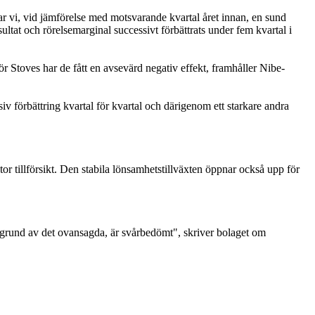
isar vi, vid jämförelse med motsvarande kvartal året innan, en sund
tat och rörelsemarginal successivt förbättrats under fem kvartal i
ör Stoves har de fått en avsevärd negativ effekt, framhåller Nibe-
siv förbättring kvartal för kvartal och därigenom ett starkare andra
or tillförsikt. Den stabila lönsamhetstillväxten öppnar också upp för
akgrund av det ovansagda, är svårbedömt", skriver bolaget om