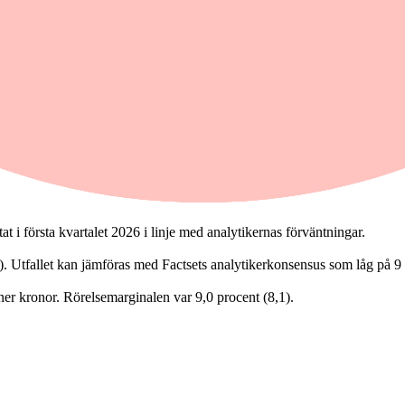
t i första kvartalet 2026 i linje med analytikernas förväntningar.
t i första kvartalet 2026 i linje med analytikernas förväntningar.
). Utfallet kan jämföras med Factsets analytikerkonsensus som låg på 9
ner kronor. Rörelsemarginalen var 9,0 procent (8,1).