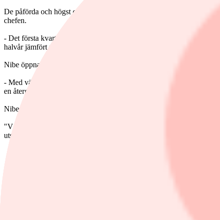
De påförda och högst oförutsägbara tullarna har trots uppenbara svårig
chefen.
- Det första kvartalets utfall ligger i linje med vår egen bedömning att
halvår jämfört med det första, fortsätter Lindquist.
Nibe öppnar också dörren för nya förvärv.
- Med välinvesterade anläggningar, ett svårslaget produktsortiment och
en återgång till en mer offensiv hållning till förvärv, kommenterar Lin
Nibe lämnar ingen tydlig prognos för 2026, men bolaget är ändå optim
"Vår vana och våra erfarenheter trogna är vi dock optimistiska till v
utsikterna för 2026.
Nibe, Mkr
Q1-2026
Konsensus
Förändring mot konse
Nettoomsättning
9 650
9 608
0,4%
Rörelseresultat
868
859
1,0%
Rörelsemarginal
9,0%
8,9%
Resultat före skatt
675
Nettoresultat
504