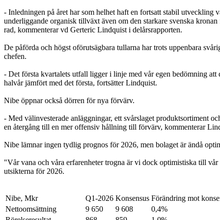
- Inledningen på året har som helhet haft en fortsatt stabil utveckling 
underliggande organisk tillväxt även om den starkare svenska kronan f
rad, kommenterar vd Gerteric Lindquist i delårsrapporten.
De påförda och högst oförutsägbara tullarna har trots uppenbara svårig
chefen.
- Det första kvartalets utfall ligger i linje med vår egen bedömning att
halvår jämfört med det första, fortsätter Lindquist.
Nibe öppnar också dörren för nya förvärv.
- Med välinvesterade anläggningar, ett svårslaget produktsortiment och
en återgång till en mer offensiv hållning till förvärv, kommenterar Lin
Nibe lämnar ingen tydlig prognos för 2026, men bolaget är ändå optim
"Vår vana och våra erfarenheter trogna är vi dock optimistiska till v
utsikterna för 2026.
Nibe, Mkr
Q1-2026
Konsensus
Förändring mot konse
Nettoomsättning
9 650
9 608
0,4%
Rörelseresultat
868
859
1,0%