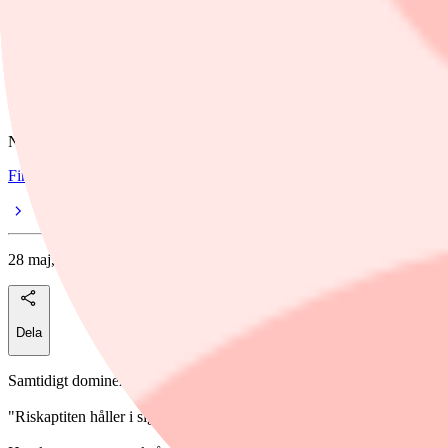
Dela
nyheter
/
Nordnet
Nordnets fondsparare fortsätter köpa index
Nätmäklaren Nordnets fondsparare fortsatte att köpa breda indexfonde
Finwire
28 maj, 07:10
Dela
Samtidigt dominerades säljsidan av räntefonder, guld- och ädelmetallf
"Riskaptiten håller i sig på marknaden och inför sommaren ser vi hur 