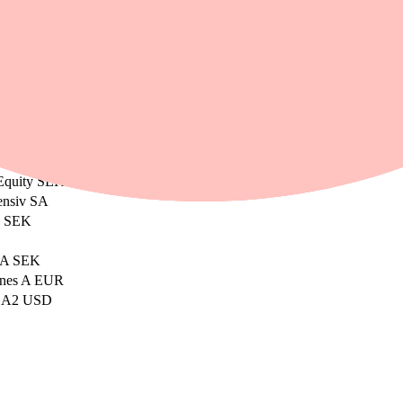
 att ta hem vinsterna inom guld och räntepapper.
abilt väljer många privatsparare att ta hem vinster i tillgångar som funge
era att mer nischade regioner, såsom latinamerikafonder har haft det svår
 Equity SEK
ensiv SA
y SEK
s A SEK
ines A EUR
q A2 USD