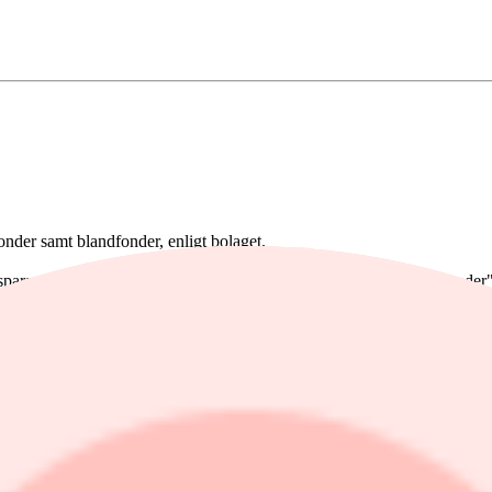
onder samt blandfonder, enligt bolaget.
spararna fortsätter att investera i breda, geografiskt spridda indexfon
 att ta hem vinsterna inom guld och räntepapper.
abilt väljer många privatsparare att ta hem vinster i tillgångar som funge
era att mer nischade regioner, såsom latinamerikafonder har haft det svår