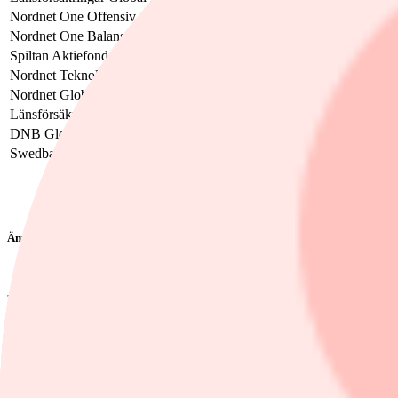
Nordnet One Offensiv
Investerum Strategic Value
Nordnet One Balanserad
Nordea 1 - Latin American
Spiltan Aktiefond Investmentbolag
Danske Invest Horisont Off
Nordnet Teknologi Index
Rhenman Healthcare Equit
Nordnet Global Index
Carnegie Strategifond
Länsförsäkringar Tillväxtmarknad Index
DNB Fund Nordic Equitie
DNB Global Indeks
CPR Invest Global Gold M
Swedbank Robur Access Asien
Amundi Fds Latin Amer E
Ämnen i artikeln
Nordnet
Finwire