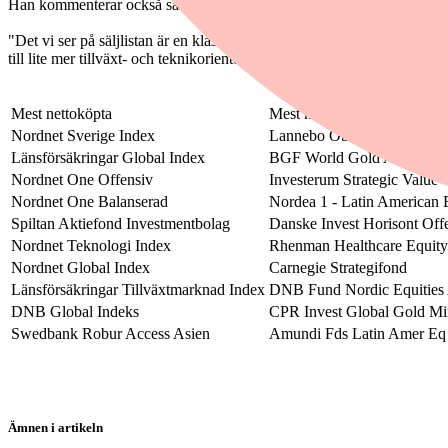
Han kommenterar också säljlistan, där det är tydligt att sparare väljer
"Det vi ser på säljlistan är en klassisk rotation. När börshumöret är st
till lite mer tillväxt- och teknikorienterade miljöer. Vi kan också not
Mest nettoköpta
Mest nettosålda
Nordnet Sverige Index
Lannebo Obligationsfond
Länsförsäkringar Global Index
BGF World Gold A2
Nordnet One Offensiv
Investerum Strategic Value
Nordnet One Balanserad
Nordea 1 - Latin American
Spiltan Aktiefond Investmentbolag
Danske Invest Horisont Off
Nordnet Teknologi Index
Rhenman Healthcare Equit
Nordnet Global Index
Carnegie Strategifond
Länsförsäkringar Tillväxtmarknad Index
DNB Fund Nordic Equitie
DNB Global Indeks
CPR Invest Global Gold M
Swedbank Robur Access Asien
Amundi Fds Latin Amer E
Ämnen i artikeln