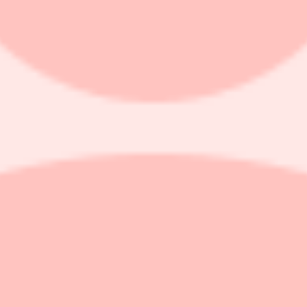
fonder – säljer guld
r i maj, med svenska och globala indexfonder i topp.
onder samt blandfonder, enligt bolaget.
spararna fortsätter att investera i breda, geografiskt spridda indexfon