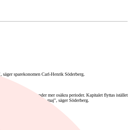
der", säger sparekonomen Carl-Henrik Söderberg.
rat som krockkuddar under mer osäkra perioder. Kapitalet flyttas istället
are att locka spararna under maj", säger Söderberg.