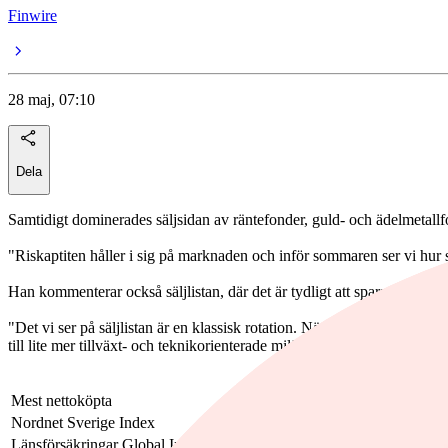
Finwire
28 maj, 07:10
Dela
Samtidigt dominerades säljsidan av räntefonder, guld- och ädelmetallf
"Riskaptiten håller i sig på marknaden och inför sommaren ser vi hur 
Han kommenterar också säljlistan, där det är tydligt att sparare väljer
"Det vi ser på säljlistan är en klassisk rotation. När börshumöret är st
till lite mer tillväxt- och teknikorienterade miljöer. Vi kan också not
Mest nettoköpta
Mest nettosålda
Nordnet Sverige Index
Lannebo Obligationsfond
Länsförsäkringar Global Index
BGF World Gold A2