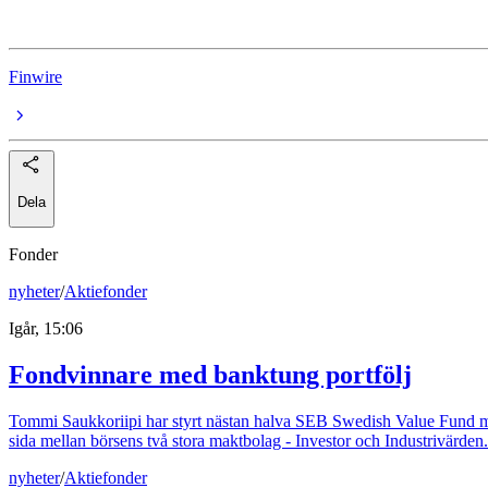
Nordnet
Finwire
Dela
Fonder
nyheter
/
Aktiefonder
Igår, 15:06
Fondvinnare med banktung portfölj
Tommi Saukkoriipi har styrt nästan halva SEB Swedish Value Fund mot f
sida mellan börsens två stora maktbolag - Investor och Industrivärden.
nyheter
/
Aktiefonder