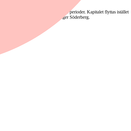
rat som krockkuddar under mer osäkra perioder. Kapitalet flyttas istället
are att locka spararna under maj", säger Söderberg.