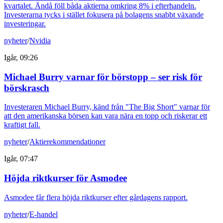
kvartalet. Ändå föll båda aktierna omkring 8% i efterhandeln.
Investerarna tycks i stället fokusera på bolagens snabbt växande
investeringar.
nyheter
/
Nvidia
Igår, 09:26
Michael Burry varnar för börstopp – ser risk för
börskrasch
Investeraren Michael Burry, känd från "The Big Short" varnar för
att den amerikanska börsen kan vara nära en topp och riskerar ett
kraftigt fall.
nyheter
/
Aktierekommendationer
Igår, 07:47
Höjda riktkurser för Asmodee
Asmodee får flera höjda riktkurser efter gårdagens rapport.
nyheter
/
E-handel