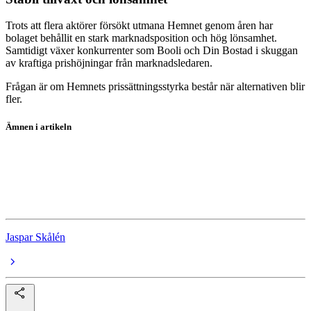
Trots att flera aktörer försökt utmana Hemnet genom åren har
bolaget behållit en stark marknadsposition och hög lönsamhet.
Samtidigt växer konkurrenter som Booli och Din Bostad i skuggan
av kraftiga prishöjningar från marknadsledaren.
Frågan är om Hemnets prissättningsstyrka består när alternativen blir
fler.
Ämnen i artikeln
Hemnet
Booli
Bostadsmarknad
Jaspar Skålén