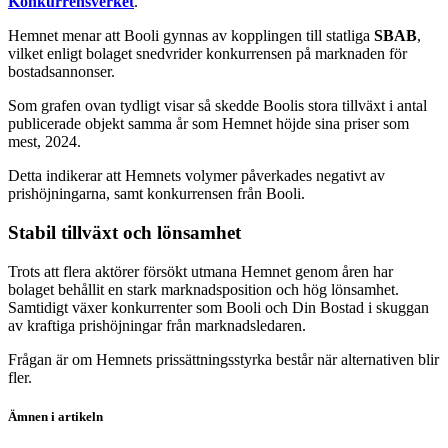
Konkurrensverket
.
Hemnet menar att Booli gynnas av kopplingen till statliga
SBAB
,
vilket enligt bolaget snedvrider konkurrensen på marknaden för
bostadsannonser.
Som grafen ovan tydligt visar så skedde Boolis stora tillväxt i antal
publicerade objekt samma år som Hemnet höjde sina priser som
mest, 2024.
Detta indikerar att Hemnets volymer påverkades negativt av
prishöjningarna, samt konkurrensen från Booli.
Stabil tillväxt och lönsamhet
Trots att flera aktörer försökt utmana Hemnet genom åren har
bolaget behållit en stark marknadsposition och hög lönsamhet.
Samtidigt växer konkurrenter som Booli och Din Bostad i skuggan
av kraftiga prishöjningar från marknadsledaren.
Frågan är om Hemnets prissättningsstyrka består när alternativen blir
fler.
Ämnen i artikeln
Hemnet