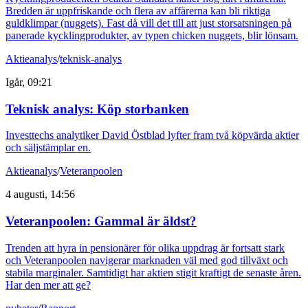
Bredden är uppfriskande och flera av affärerna kan bli riktiga
guldklimpar (nuggets). Fast då vill det till att just storsatsningen på
panerade kycklingprodukter, av typen chicken nuggets, blir lönsam.
Aktieanalys
/
teknisk-analys
Igår, 09:21
Teknisk analys: Köp storbanken
Investtechs analytiker David Östblad lyfter fram två köpvärda aktier
och säljstämplar en.
Aktieanalys
/
Veteranpoolen
4 augusti, 14:56
Veteranpoolen: Gammal är äldst?
Trenden att hyra in pensionärer för olika uppdrag är fortsatt stark
och Veteranpoolen navigerar marknaden väl med god tillväxt och
stabila marginaler. Samtidigt har aktien stigit kraftigt de senaste åren.
Har den mer att ge?