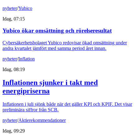
nyheter
/
Yubico
Idag, 07:15
Yubico ökar omsättning och rörelseresultat
Cybersäkerhetsbolaget Yubico redovisar ökad omsättning under
andra kvartalet jämfört med samma period året innan.
nyheter
/
Inflation
Idag, 08:19
Inflationen sjunker i takt med
energipriserna
Inflationen i juli sjönk både när det gäller KPI och KPIF. Det visar
preliminära siffror från SCB.
nyheter
/
Aktierekommendationer
Idag, 09:29