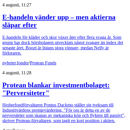
4 augusti, 11:27
E-handeln vänder upp – men aktierna
släpar efter
E-handeln för kläder och skor växer åter efter flera svaga år. Som
grupp har dock börsbolagen utvecklats något svagare än index det
senaste året. Boozt är listans stora vinnare, medan Nelly är
förloraren.
nyheter
,
fonder
/
Protean Funds
4 augusti, 11:28
Protean blankar investmentbolaget:
"Perversiteter"
Hedgefondförvaltaren Pontus Dackmo ställer sig tveksam till
Industrivärdens premievärdering. "För oss är detta en av de
perversiteter som skapas av mekaniska köp och flykten till passivt",
skriver Protean-förvaltaren, som tagit en kort position i aktien.