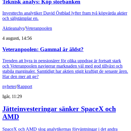
Teknisk analys: Köp storbanken
Investtechs analytiker David Östblad lyfter fram två köpvärda aktier
och säljstämplar en.
Aktieanalys
/
Veteranpoolen
4 augusti, 14:56
Veteranpoolen: Gammal är äldst?
Trenden att hyra in pensionärer för olika uppdrag är fortsatt stark
och Veteranpoolen navigerar marknaden väl med god tillväxt och
stabila marginaler. Samtidigt har aktien stigit kraftigt de senaste åren.
Har den mer att ge?
nyheter
/
Rapport
Igår, 11:29
Jätteinvesteringar sänker SpaceX och
AMD
SpaceX och AMD slog analytikernas förväntningar i det andra