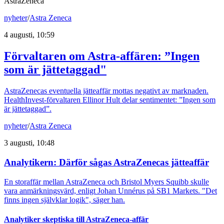
AstraZeneca
nyheter
/
Astra Zeneca
4 augusti, 10:59
Förvaltaren om Astra-affären: ”Ingen
som är jättetaggad"
AstraZenecas eventuella jätteaffär mottas negativt av marknaden.
HealthInvest-förvaltaren Ellinor Hult delar sentimentet: ”Ingen som
är jättetaggad”.
nyheter
/
Astra Zeneca
3 augusti, 10:48
Analytikern: Därför sågas AstraZenecas jätteaffär
En storaffär mellan AstraZeneca och Bristol Myers Squibb skulle
vara anmärkningsvärd, enligt Johan Unnérus på SB1 Markets. "Det
finns ingen självklar logik", säger han.
Analytiker skeptiska till AstraZeneca-affär