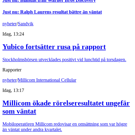
Just nu
:
Blandat från Warner Bros Discovery
Just nu
:
Ralph Laurens resultat bättre än väntat
nyheter
/
Sandvik
Idag, 13:24
Yubico fortsätter rusa på rapport
Stockholmsbörsen utvecklades positivt vid lunchtid på torsdagen.
Rapporter
nyheter
/
Millicom International Cellular
Idag, 13:17
Millicom ökade rörelseresultatet ungefär
som väntat
Mobiloperatören Millicom redovisar en omsättning som var högre
än väntat under andra kvartalet.