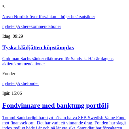
5
Novo Nordisk över förväntan – höjer helårsutsikter
nyheter
/
Aktierekommendationer
Idag, 09:29
Tyska klädjätten köpstämplas
Goldman Sachs sänker riktkursen för Sandvik. Här är dagens
aktierekommendationer.
Fonder
nyheter
/
Aktiefonder
Igår, 15:06
Fondvinnare med banktung portfölj
Tommi Saukkoriipi har styrt nästan halva SEB Swedish Value Fund
mot finanssektorn. Det har varit ett vinnande drag. Fonden har slagit
index tydligt både i år och på längre sikt. Samtidigt har förvaltaren