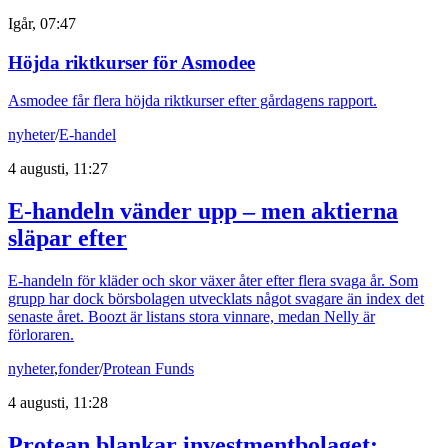
Igår, 07:47
Höjda riktkurser för Asmodee
Asmodee får flera höjda riktkurser efter gårdagens rapport.
nyheter
/
E-handel
4 augusti, 11:27
E-handeln vänder upp – men aktierna
släpar efter
E-handeln för kläder och skor växer åter efter flera svaga år. Som
grupp har dock börsbolagen utvecklats något svagare än index det
senaste året. Boozt är listans stora vinnare, medan Nelly är
förloraren.
nyheter
,
fonder
/
Protean Funds
4 augusti, 11:28
Protean blankar investmentbolaget: