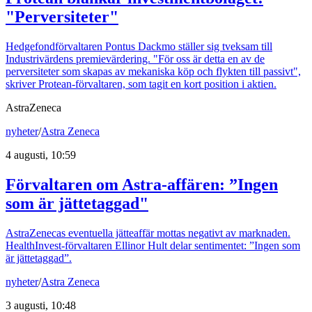
"Perversiteter"
Hedgefondförvaltaren Pontus Dackmo ställer sig tveksam till
Industrivärdens premievärdering. "För oss är detta en av de
perversiteter som skapas av mekaniska köp och flykten till passivt",
skriver Protean-förvaltaren, som tagit en kort position i aktien.
AstraZeneca
nyheter
/
Astra Zeneca
4 augusti, 10:59
Förvaltaren om Astra-affären: ”Ingen
som är jättetaggad"
AstraZenecas eventuella jätteaffär mottas negativt av marknaden.
HealthInvest-förvaltaren Ellinor Hult delar sentimentet: ”Ingen som
är jättetaggad”.
nyheter
/
Astra Zeneca
3 augusti, 10:48