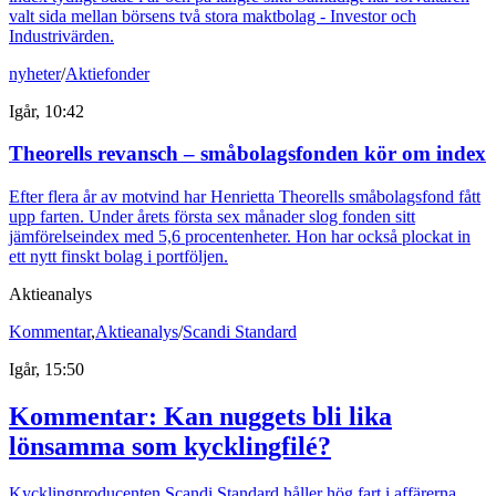
valt sida mellan börsens två stora maktbolag - Investor och
Industrivärden.
nyheter
/
Aktiefonder
Igår, 10:42
Theorells revansch – småbolagsfonden kör om index
Efter flera år av motvind har Henrietta Theorells småbolagsfond fått
upp farten. Under årets första sex månader slog fonden sitt
jämförelseindex med 5,6 procentenheter. Hon har också plockat in
ett nytt finskt bolag i portföljen.
Aktieanalys
Kommentar
,
Aktieanalys
/
Scandi Standard
Igår, 15:50
Kommentar: Kan nuggets bli lika
lönsamma som kycklingfilé?
Kycklingproducenten Scandi Standard håller hög fart i affärerna.