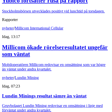
Yubico fortsätter rusa på rapport
Stockholmsbörsen utvecklades positivt vid lunchtid på torsdagen.
Rapporter
nyheter
/
Millicom International Cellular
Idag, 13:17
Millicom ökade rörelseresultatet ungefär
som väntat
Mobiloperatören Millicom redovisar en omsättning som var högre
än väntat under andra kvartalet.
nyheter
/
Lundin Mining
Idag, 07:23
Lundin Minings resultat sämre än väntat
Gruvbolaget Lundin Mining redovisar en omsättning i linje med
förväntat under andra kvartalet.