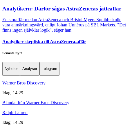
Analytikern: Därför sågas AstraZenecas jätteaffär
En storaffär mellan AstraZeneca och Bristol Myers Squibb skulle
vara anmärkningsvärd, enligt Johan Unnérus på SB1 Markets. "Det
finns ingen självklar logik", säger han.
Analytiker skeptiska till AstraZeneca-affär
Senaste nytt
Nyheter
Analyser
Telegram
Warner Bros Discovery
Idag, 14:29
Blandat från Warner Bros Discovery
Ralph Lauren
Idag, 14:29