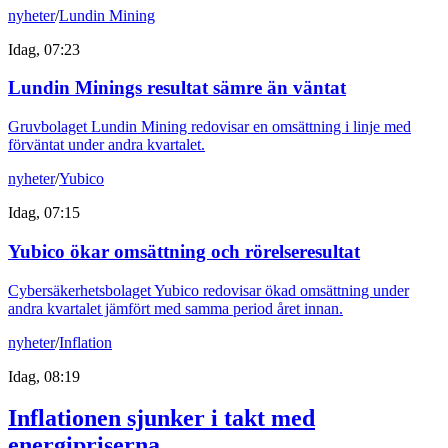
nyheter
/
Lundin Mining
Idag, 07:23
Lundin Minings resultat sämre än väntat
Gruvbolaget Lundin Mining redovisar en omsättning i linje med
förväntat under andra kvartalet.
nyheter
/
Yubico
Idag, 07:15
Yubico ökar omsättning och rörelseresultat
Cybersäkerhetsbolaget Yubico redovisar ökad omsättning under
andra kvartalet jämfört med samma period året innan.
nyheter
/
Inflation
Idag, 08:19
Inflationen sjunker i takt med
energipriserna