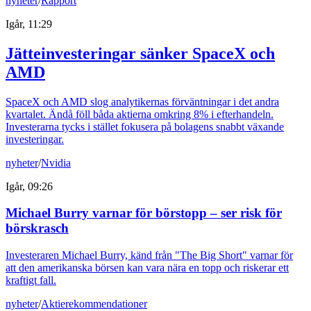
nyheter
/
Rapport
Igår, 11:29
Jätteinvesteringar sänker SpaceX och
AMD
SpaceX och AMD slog analytikernas förväntningar i det andra
kvartalet. Ändå föll båda aktierna omkring 8% i efterhandeln.
Investerarna tycks i stället fokusera på bolagens snabbt växande
investeringar.
nyheter
/
Nvidia
Igår, 09:26
Michael Burry varnar för börstopp – ser risk för
börskrasch
Investeraren Michael Burry, känd från "The Big Short" varnar för
att den amerikanska börsen kan vara nära en topp och riskerar ett
kraftigt fall.
nyheter
/
Aktierekommendationer