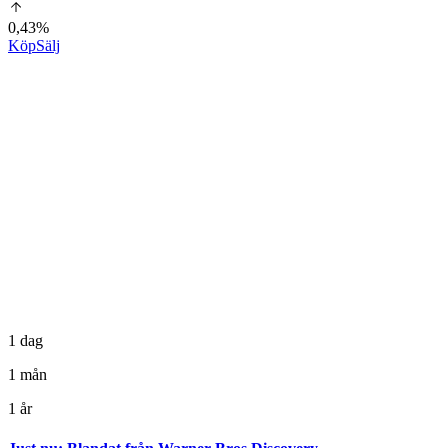
0,43%
Köp
Sälj
1 dag
1 mån
1 år