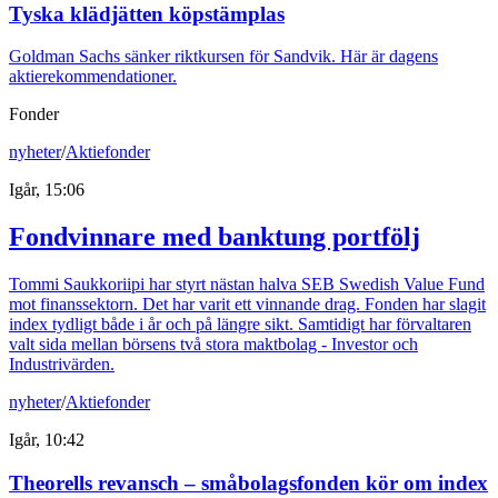
Tyska klädjätten köpstämplas
Goldman Sachs sänker riktkursen för Sandvik. Här är dagens
aktierekommendationer.
Fonder
nyheter
/
Aktiefonder
Igår, 15:06
Fondvinnare med banktung portfölj
Tommi Saukkoriipi har styrt nästan halva SEB Swedish Value Fund
mot finanssektorn. Det har varit ett vinnande drag. Fonden har slagit
index tydligt både i år och på längre sikt. Samtidigt har förvaltaren
valt sida mellan börsens två stora maktbolag - Investor och
Industrivärden.
nyheter
/
Aktiefonder
Igår, 10:42
Theorells revansch – småbolagsfonden kör om index