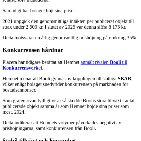
Samtidigt har bolaget höjt sina priser.
2021 uppgick den genomsnittliga intäkten per publicerat objekt till
strax under 2 500 kr. I slutet av 2025 var denna siffra 8 175 kr.
Detta motsvarar en årlig genomsnittlig prishöjning på omkring 35%.
Konkurrensen hårdnar
Placera har tidigare berättat att Hemnet
anmält rivalen
Booli
till
Konkurrensverket
.
Hemnet menar att Booli gynnas av kopplingen till statliga
SBAB
,
vilket enligt bolaget snedvrider konkurrensen på marknaden för
bostadsannonser.
Som grafen ovan tydligt visar så skedde Boolis stora tillväxt i antal
publicerade objekt samma år som Hemnet höjde sina priser som
mest, 2024.
Detta indikerar att Hemnets volymer påverkades negativt av
prishöjningarna, samt konkurrensen från Booli.
Stabil tillväxt och lönsamhet