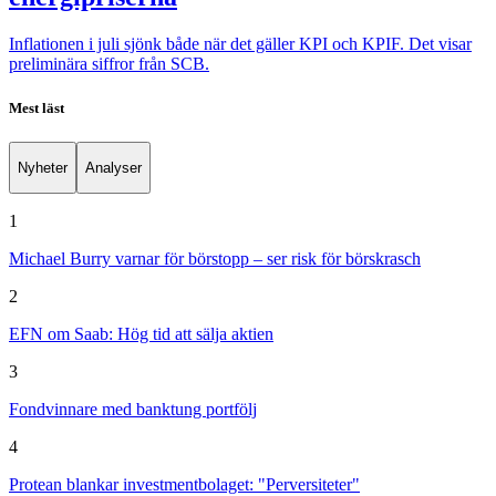
Inflationen i juli sjönk både när det gäller KPI och KPIF. Det visar
preliminära siffror från SCB.
Mest läst
Nyheter
Analyser
1
Michael Burry varnar för börstopp – ser risk för börskrasch
2
EFN om Saab: Hög tid att sälja aktien
3
Fondvinnare med banktung portfölj
4
Protean blankar investmentbolaget: "Perversiteter"