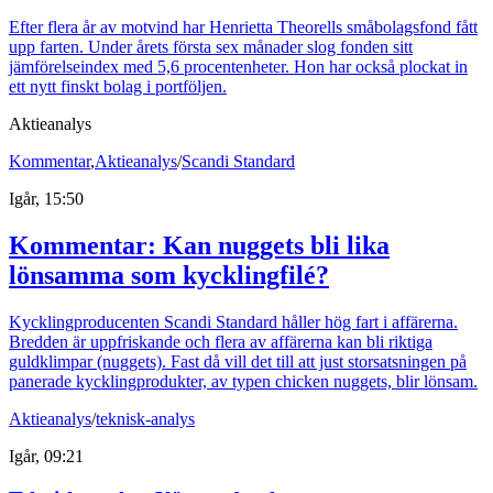
Efter flera år av motvind har Henrietta Theorells småbolagsfond fått
upp farten. Under årets första sex månader slog fonden sitt
jämförelseindex med 5,6 procentenheter. Hon har också plockat in
ett nytt finskt bolag i portföljen.
Aktieanalys
Kommentar
,
Aktieanalys
/
Scandi Standard
Igår, 15:50
Kommentar: Kan nuggets bli lika
lönsamma som kycklingfilé?
Kycklingproducenten Scandi Standard håller hög fart i affärerna.
Bredden är uppfriskande och flera av affärerna kan bli riktiga
guldklimpar (nuggets). Fast då vill det till att just storsatsningen på
panerade kycklingprodukter, av typen chicken nuggets, blir lönsam.
Aktieanalys
/
teknisk-analys
Igår, 09:21