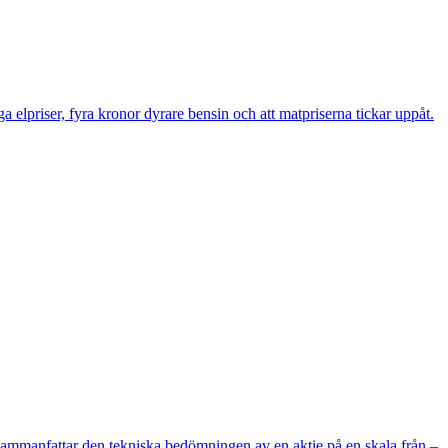
 elpriser, fyra kronor dyrare bensin och att matpriserna tickar uppåt.
m sammanfattar den tekniska bedömningen av en aktie på en skala från –