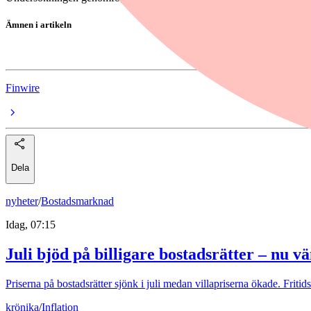
Ämnen i artikeln
Företagande
Finwire
Dela
nyheter
/
Bostadsmarknad
Idag, 07:15
Juli bjöd på billigare bostadsrätter – nu 
Priserna på bostadsrätter sjönk i juli medan villapriserna ökade. Fr
krönika
/
Inflation