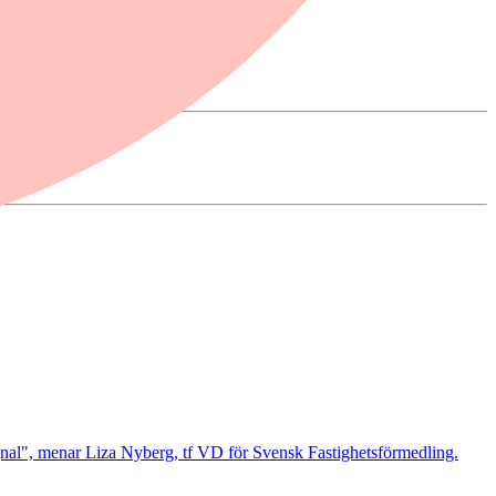
ignal", menar Liza Nyberg, tf VD för Svensk Fastighetsförmedling.