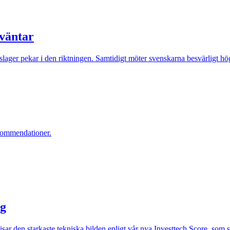
 väntar
lager pekar i den riktningen. Samtidigt möter svenskarna besvärligt höga
ekommendationer.
ag
visar den starkaste tekniska bilden enligt vår nya Investtech Score, so