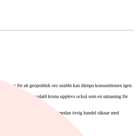
en varnar för att geopolitisk oro snabbt kan dämpa konsumtionen igen.
gan. En starkare och volatil krona upplevs också som en utmaning för
kningar när momsen på mat sänks, medan övrig handel räknar med
förändras när kompetensbehoven skiftar.