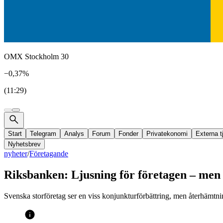
OMX Stockholm 30
−0,37%
(11:29)
Start
Telegram
Analys
Forum
Fonder
Privatekonomi
Externa t
Nyhetsbrev
nyheter
/
Företagande
Riksbanken: Ljusning för företagen – men i
Svenska storföretag ser en viss konjunkturförbättring, men återhämtn