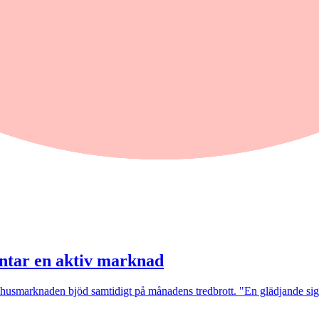
väntar en aktiv marknad
itidshusmarknaden bjöd samtidigt på månadens tredbrott. "En glädjande s