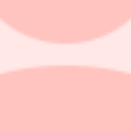
rre företag intervjuats.
rna ökar, men kunderna är fortsatt prismedvetna och selektiva. Företag
 medan delar av skogs-, stål- och fordonsindustrin möter svagare efterfrå
i linje med inflationen. Dagligvaruhandeln planerar tillfälliga prissän
narare än minska personal. På längre sikt väntas dock arbetsmarknaden 