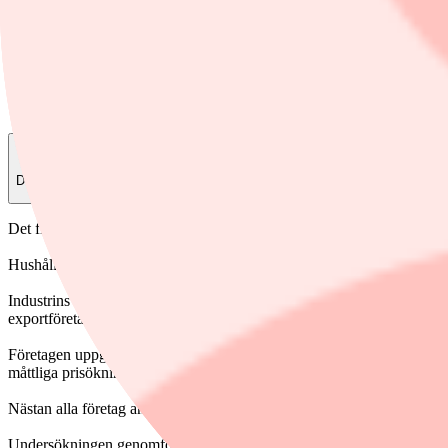
Finwire
11 mars, 09:45
Dela
Det framgår av Riksbankens företagsundersökning i februari, där 41 stö
Hushållens konsumtionsvilja har stärkts något och försäljningsvolyme
Industrins läge är splittrat. Försvarsrelaterad verksamhet går starkt,
exportföretag.
Företagen uppger att det inte finns utrymme att höja priserna mer än 
måttliga prisökningar.
Nästan alla företag använder AI, främst för att öka produktiviteten s
Undersökningen genomfördes mellan 29 januari och 9 februari.