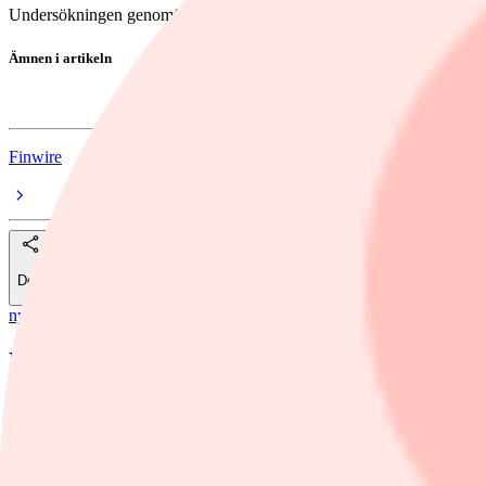
Undersökningen genomfördes mellan 29 januari och 9 februari.
Ämnen i artikeln
Företagande
Finwire
Dela
nyheter
/
Företagande
Riksbanken: Ljusning för företagen – men i
Svenska storföretag ser en viss konjunkturförbättring, men återhämtn
Foto: Björn Larsson Rosvall/TT