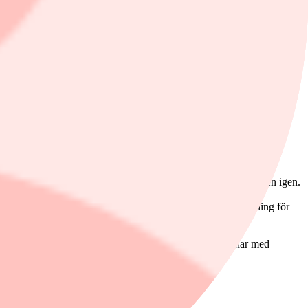
en varnar för att geopolitisk oro snabbt kan dämpa konsumtionen igen.
gan. En starkare och volatil krona upplevs också som en utmaning för
kningar när momsen på mat sänks, medan övrig handel räknar med
förändras när kompetensbehoven skiftar.