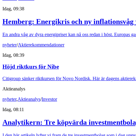
Idag, 09:38
Hemberg: Energikris och ny inflationsvåg
En andra våg av dyra energipriser kan nå oss redan i höst. Europas gas
nyheter
/
Aktierekommendationer
Idag, 08:39
Höjd riktkurs för Nibe
Citigroup sänker riktkursen för Novo Nordisk. Här är dagens aktier
Aktieanalys
nyheter
,
Aktieanalys
/
Investor
Idag, 08:11
Analytikern: Tre köpvärda investmentbol
I den här artikeln lyfter vi fram de tre investmentbolag som i dag upp