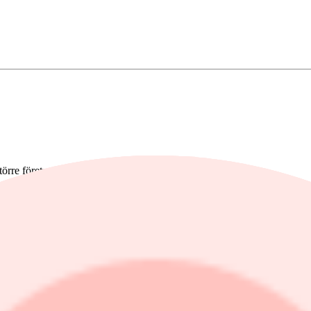
rre företag intervjuats.
rna ökar, men kunderna är fortsatt prismedvetna och selektiva. Företag
 medan delar av skogs-, stål- och fordonsindustrin möter svagare efterfrå
i linje med inflationen. Dagligvaruhandeln planerar tillfälliga prissän
narare än minska personal. På längre sikt väntas dock arbetsmarknaden 