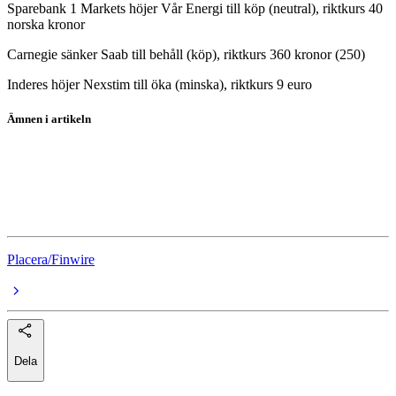
Sparebank 1 Markets höjer Vår Energi till köp (neutral), riktkurs 40
norska kronor
Carnegie sänker Saab till behåll (köp), riktkurs 360 kronor (250)
Inderes höjer Nexstim till öka (minska), riktkurs 9 euro
Ämnen i artikeln
Saab
Clas Ohlson
HSBC
Placera/Finwire
Dela