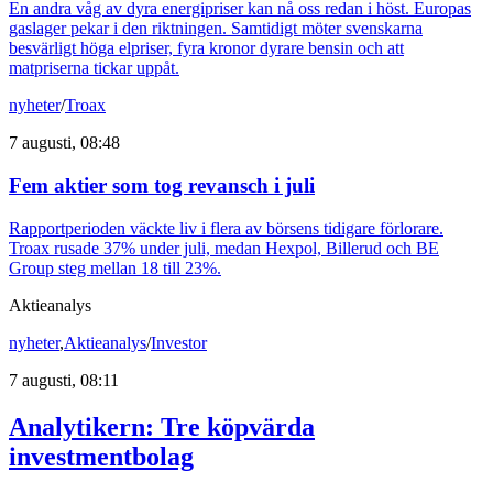
En andra våg av dyra energipriser kan nå oss redan i höst. Europas
gaslager pekar i den riktningen. Samtidigt möter svenskarna
besvärligt höga elpriser, fyra kronor dyrare bensin och att
matpriserna tickar uppåt.
nyheter
/
Troax
7 augusti, 08:48
Fem aktier som tog revansch i juli
Rapportperioden väckte liv i flera av börsens tidigare förlorare.
Troax rusade 37% under juli, medan Hexpol, Billerud och BE
Group steg mellan 18 till 23%.
Aktieanalys
nyheter
,
Aktieanalys
/
Investor
7 augusti, 08:11
Analytikern: Tre köpvärda
investmentbolag