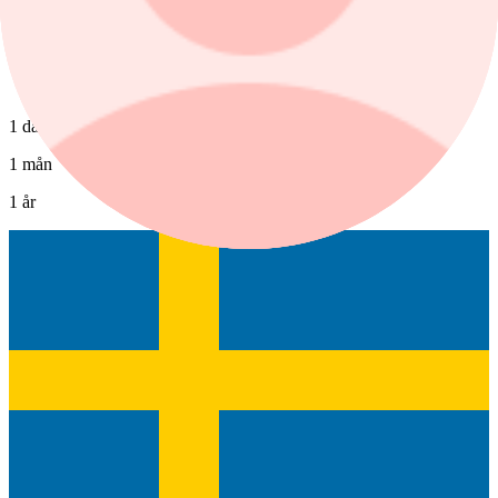
1 dag
1 mån
1 år