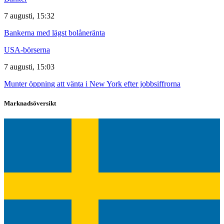
7 augusti, 15:32
Bankerna med lägst bolåneränta
USA-börserna
7 augusti, 15:03
Munter öppning att vänta i New York efter jobbsiffrorna
Marknadsöversikt