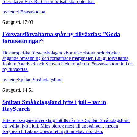
förvaltaren Erik Bertilsson fortsatt stor potential.
nyheter
/
Försvarsbolag
6 augusti, 17:03
Försvarsförvaltarna spår ny tillväxtfas: ”Goda
förutsättningar”
De europeiska försvarsbolagen visar rekordstora orderböcker,
stigande omsättning och förbättrade marginaler. Enligt förvaltarna
Joakim Agerback och Shayan Heidari går nu försvarssektorn in i en
ny tillväxtfas.
nyheter
/
Spiltan Småbolagsfond
6 augusti, 14:51
Spiltan Småbolagsfond lyfte i juli – tar in
RaySearch
Efter en svagare utveckling hittills i år fick Spiltan Småbolagsfond
ett tydligt lyft i juli. Mips bidrog mest till uppgången, medan
RaySearch Laboratories är ett nytt innehav i fonden.