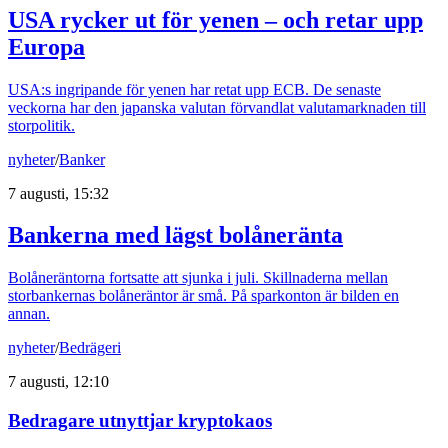
USA rycker ut för yenen – och retar upp
Europa
USA:s ingripande för yenen har retat upp ECB. De senaste
veckorna har den japanska valutan förvandlat valutamarknaden till
storpolitik.
nyheter
/
Banker
7 augusti, 15:32
Bankerna med lägst bolåneränta
Bolåneräntorna fortsatte att sjunka i juli. Skillnaderna mellan
storbankernas bolåneräntor är små. På sparkonton är bilden en
annan.
nyheter
/
Bedrägeri
7 augusti, 12:10
Bedragare utnyttjar kryptokaos