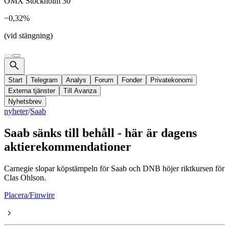
OMX Stockholm 30
−0,32%
(vid stängning)
Start
Telegram
Analys
Forum
Fonder
Privatekonomi
Externa tjänster
Till Avanza
Nyhetsbrev
nyheter
/
Saab
Saab sänks till behåll - här är dagens
aktierekommendationer
Carnegie slopar köpstämpeln för Saab och DNB höjer riktkursen för
Clas Ohlson.
Placera/Finwire