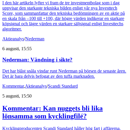
I den här artikeln lyfter vi fram de tre investmentbolag som i dag
uppvisar den starkaste tekniska bilden enligt vår nya Investtech
Score, som sammanfattar den tekniska bedömningen av en aktie på
en skala från –100 till +100, där högre värden indikerar en starkare
köpsignal och lägre värden en starkare säljsignal enligt Investtechs
algoritmer.
Aktieanalys
/
Nederman
6 augusti, 15:55
Nederman: Vändning i sikte?
Det har blåst snåla vindar runt Nederman på börsen de senaste åren.
Det är bara delvis befogat av den tuffa marknaden.
Kommentar
,
Aktieanalys
/
Scandi Standard
5 augusti, 15:50
Kommentar: Kan nuggets bli lika
lönsamma som kycklingfilé?
Kycklingproducenten Scandi Standard håller hög fart i affärerna.