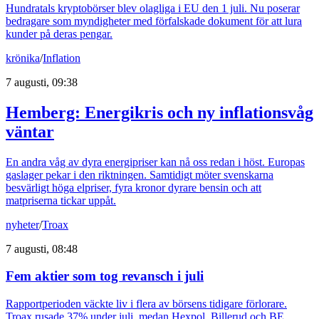
Hundratals kryptobörser blev olagliga i EU den 1 juli. Nu poserar
bedragare som myndigheter med förfalskade dokument för att lura
kunder på deras pengar.
krönika
/
Inflation
7 augusti, 09:38
Hemberg: Energikris och ny inflationsvåg
väntar
En andra våg av dyra energipriser kan nå oss redan i höst. Europas
gaslager pekar i den riktningen. Samtidigt möter svenskarna
besvärligt höga elpriser, fyra kronor dyrare bensin och att
matpriserna tickar uppåt.
nyheter
/
Troax
7 augusti, 08:48
Fem aktier som tog revansch i juli
Rapportperioden väckte liv i flera av börsens tidigare förlorare.
Troax rusade 37% under juli, medan Hexpol, Billerud och BE