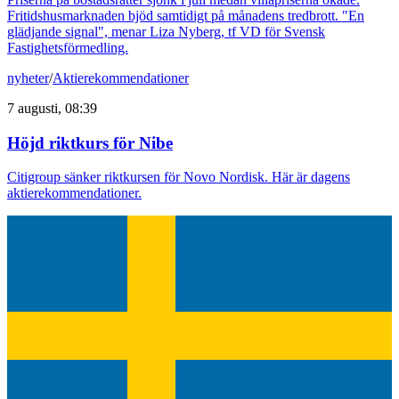
Fritidshusmarknaden bjöd samtidigt på månadens tredbrott. "En
glädjande signal", menar Liza Nyberg, tf VD för Svensk
Fastighetsförmedling.
nyheter
/
Aktierekommendationer
7 augusti, 08:39
Höjd riktkurs för Nibe
Citigroup sänker riktkursen för Novo Nordisk. Här är dagens
aktierekommendationer.