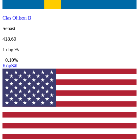
Clas Ohlson B
Senast
418,60
1 dag %
−0,10%
Köp
Sälj