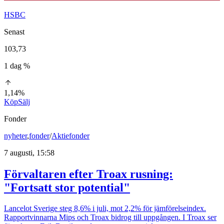
HSBC
Senast
103,73
1 dag %
1,14%
Köp
Sälj
Fonder
nyheter
,
fonder
/
Aktiefonder
7 augusti, 15:58
Förvaltaren efter Troax rusning:
"Fortsatt stor potential"
Lancelot Sverige steg 8,6% i juli, mot 2,2% för jämförelseindex.
Rapportvinnarna Mips och Troax bidrog till uppgången. I Troax ser