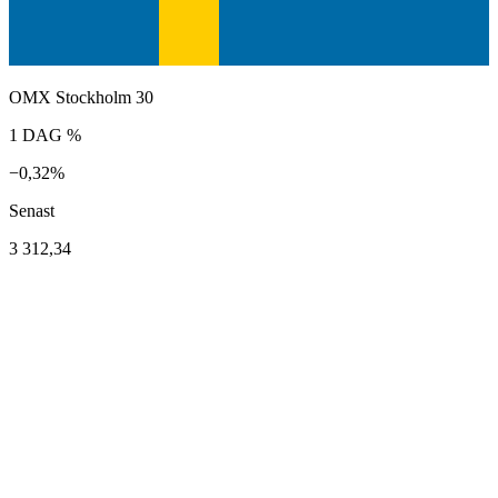
OMX Stockholm 30
1 DAG %
−0,32%
Senast
3 312,34