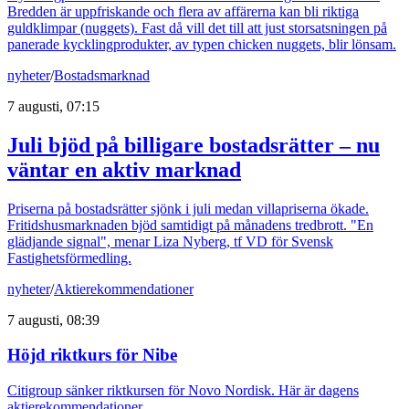
Bredden är uppfriskande och flera av affärerna kan bli riktiga
guldklimpar (nuggets). Fast då vill det till att just storsatsningen på
panerade kycklingprodukter, av typen chicken nuggets, blir lönsam.
nyheter
/
Bostadsmarknad
7 augusti, 07:15
Juli bjöd på billigare bostadsrätter – nu
väntar en aktiv marknad
Priserna på bostadsrätter sjönk i juli medan villapriserna ökade.
Fritidshusmarknaden bjöd samtidigt på månadens tredbrott. "En
glädjande signal", menar Liza Nyberg, tf VD för Svensk
Fastighetsförmedling.
nyheter
/
Aktierekommendationer
7 augusti, 08:39
Höjd riktkurs för Nibe
Citigroup sänker riktkursen för Novo Nordisk. Här är dagens
aktierekommendationer.