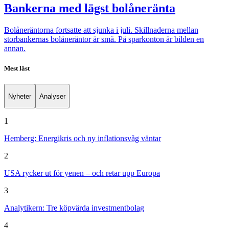
Bankerna med lägst bolåneränta
Bolåneräntorna fortsatte att sjunka i juli. Skillnaderna mellan
storbankernas bolåneräntor är små. På sparkonton är bilden en
annan.
Mest läst
Nyheter
Analyser
1
Hemberg: Energikris och ny inflationsvåg väntar
2
USA rycker ut för yenen – och retar upp Europa
3
Analytikern: Tre köpvärda investmentbolag
4