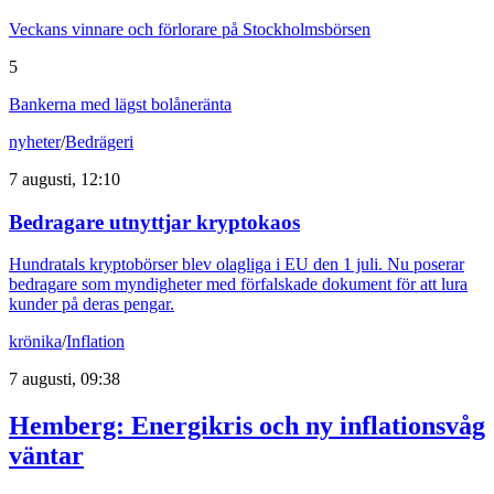
Veckans vinnare och förlorare på Stockholmsbörsen
5
Bankerna med lägst bolåneränta
nyheter
/
Bedrägeri
7 augusti, 12:10
Bedragare utnyttjar kryptokaos
Hundratals kryptobörser blev olagliga i EU den 1 juli. Nu poserar
bedragare som myndigheter med förfalskade dokument för att lura
kunder på deras pengar.
krönika
/
Inflation
7 augusti, 09:38
Hemberg: Energikris och ny inflationsvåg
väntar