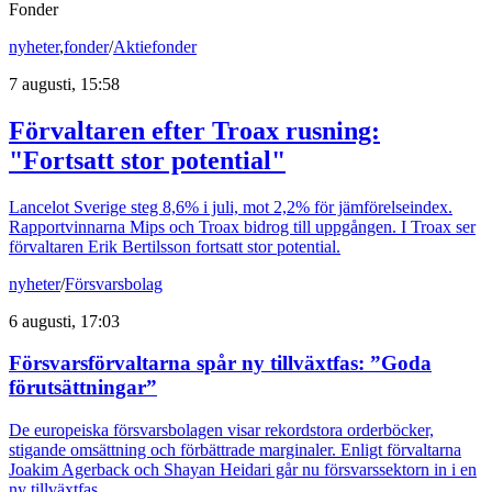
Fonder
nyheter
,
fonder
/
Aktiefonder
7 augusti, 15:58
Förvaltaren efter Troax rusning:
"Fortsatt stor potential"
Lancelot Sverige steg 8,6% i juli, mot 2,2% för jämförelseindex.
Rapportvinnarna Mips och Troax bidrog till uppgången. I Troax ser
förvaltaren Erik Bertilsson fortsatt stor potential.
nyheter
/
Försvarsbolag
6 augusti, 17:03
Försvarsförvaltarna spår ny tillväxtfas: ”Goda
förutsättningar”
De europeiska försvarsbolagen visar rekordstora orderböcker,
stigande omsättning och förbättrade marginaler. Enligt förvaltarna
Joakim Agerback och Shayan Heidari går nu försvarssektorn in i en
ny tillväxtfas.