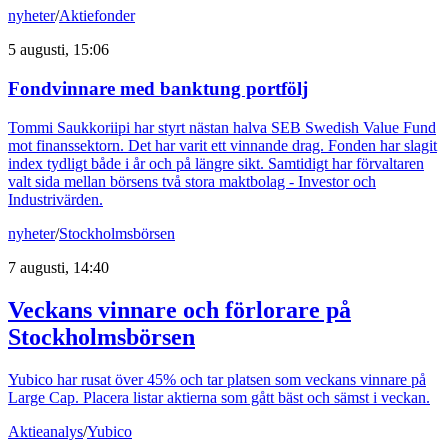
nyheter
/
Aktiefonder
5 augusti, 15:06
Fondvinnare med banktung portfölj
Tommi Saukkoriipi har styrt nästan halva SEB Swedish Value Fund
mot finanssektorn. Det har varit ett vinnande drag. Fonden har slagit
index tydligt både i år och på längre sikt. Samtidigt har förvaltaren
valt sida mellan börsens två stora maktbolag - Investor och
Industrivärden.
nyheter
/
Stockholmsbörsen
7 augusti, 14:40
Veckans vinnare och förlorare på
Stockholmsbörsen
Yubico har rusat över 45% och tar platsen som veckans vinnare på
Large Cap. Placera listar aktierna som gått bäst och sämst i veckan.
Aktieanalys
/
Yubico