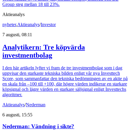
Group steg mellan 18 till 23%.
Aktieanalys
nyheter
,
Aktieanalys
/
Investor
7 augusti, 08:11
Analytikern: Tre köpvärda
investmentbolag
I den här artikeln lyfter vi fram de tre investmentbolag som i dag
uppvisar den starkaste tekniska bilden enligt vår nya Investtech
Score, som sammanfattar den tekniska bedömningen av en aktie på
en skala från –100 till +100, där högre värden indikerar en starkare
köpsignal och lägre värden en starkare säljsignal enligt Investtechs
algoritmer.
Aktieanalys
/
Nederman
6 augusti, 15:55
Nederman: Vändning i sikte?