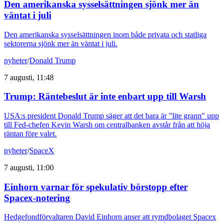
Den amerikanska sysselsättningen sjönk mer än
väntat i juli
Den amerikanska sysselsättningen inom både privata och statliga
sektorerna sjönk mer än väntat i juli.
nyheter
/
Donald Trump
7 augusti, 11:48
Trump: Räntebeslut är inte enbart upp till Warsh
USA:s president Donald Trump säger att det bara är "lite grann" upp
till Fed-chefen Kevin Warsh om centralbanken avstår från att höja
räntan före valet.
nyheter
/
SpaceX
7 augusti, 11:00
Einhorn varnar för spekulativ börstopp efter
Spacex-notering
Hedgefondförvaltaren David Einhorn anser att rymdbolaget Spacex