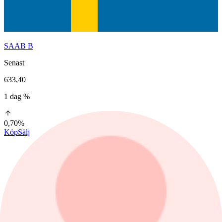
SAAB B
Senast
633,40
1 dag %
0,70%
Köp
Sälj