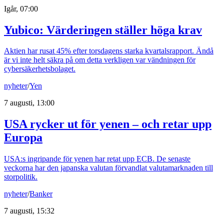
Igår, 07:00
Yubico: Värderingen ställer höga krav
Aktien har rusat 45% efter torsdagens starka kvartalsrapport. Ändå
är vi inte helt säkra på om detta verkligen var vändningen för
cybersäkerhetsbolaget.
nyheter
/
Yen
7 augusti, 13:00
USA rycker ut för yenen – och retar upp
Europa
USA:s ingripande för yenen har retat upp ECB. De senaste
veckorna har den japanska valutan förvandlat valutamarknaden till
storpolitik.
nyheter
/
Banker
7 augusti, 15:32