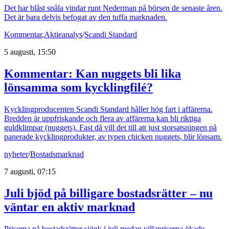
Det har blåst snåla vindar runt Nederman på börsen de senaste åren.
Det är bara delvis befogat av den tuffa marknaden.
Kommentar
,
Aktieanalys
/
Scandi Standard
5 augusti, 15:50
Kommentar: Kan nuggets bli lika
lönsamma som kycklingfilé?
Kycklingproducenten Scandi Standard håller hög fart i affärerna.
Bredden är uppfriskande och flera av affärerna kan bli riktiga
guldklimpar (nuggets). Fast då vill det till att just storsatsningen på
panerade kycklingprodukter, av typen chicken nuggets, blir lönsam.
nyheter
/
Bostadsmarknad
7 augusti, 07:15
Juli bjöd på billigare bostadsrätter – nu
väntar en aktiv marknad
Priserna på bostadsrätter sjönk i juli medan villapriserna ökade.