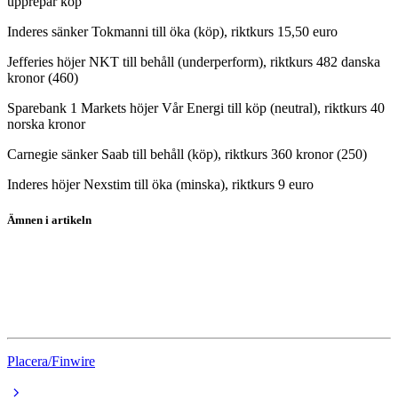
upprepar köp
Inderes sänker Tokmanni till öka (köp), riktkurs 15,50 euro
Jefferies höjer NKT till behåll (underperform), riktkurs 482 danska
kronor (460)
Sparebank 1 Markets höjer Vår Energi till köp (neutral), riktkurs 40
norska kronor
Carnegie sänker Saab till behåll (köp), riktkurs 360 kronor (250)
Inderes höjer Nexstim till öka (minska), riktkurs 9 euro
Ämnen i artikeln
Saab
Clas Ohlson
HSBC
Placera/Finwire