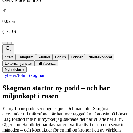
OMX Stockholm 30
0,02%
(17:10)
Start
Telegram
Analys
Forum
Fonder
Privatekonomi
Externa tjänster
Till Avanza
Nyhetsbrev
nyheter
/
John Skogman
Skogman startar ny podd – och har
miljonköpt i rasen
En ny finanspodd ser dagens ljus. Och när John Skogman
återvänder till mikrofonen är han mer taggad än någonsin på börsen.
"Jag förstod inte hur mycket jag saknade det när vi lade ner allt",
säger han. Samtidigt har daytradern varit aktiv i rasen den senaste
månaden – och köpt aktier för en miljon kronor i ett av världens