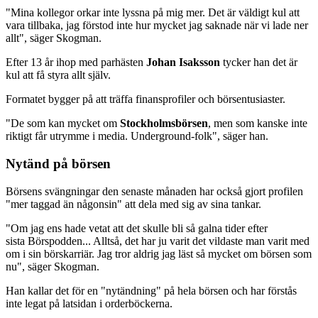
"Mina kollegor orkar inte lyssna på mig mer. Det är väldigt kul att
vara tillbaka, jag förstod inte hur mycket jag saknade när vi lade ner
allt", säger Skogman.
Efter 13 år ihop med parhästen
Johan Isaksson
tycker han det är
kul att få styra allt själv.
Formatet bygger på att träffa finansprofiler och börsentusiaster.
"De som kan mycket om
Stockholmsbörsen
, men som kanske inte
riktigt får utrymme i media. Underground-folk", säger han.
Nytänd på börsen
Börsens svängningar den senaste månaden har också gjort profilen
"mer taggad än någonsin" att dela med sig av sina tankar.
"Om jag ens hade vetat att det skulle bli så galna tider efter
sista Börspodden... Alltså, det har ju varit det vildaste man varit med
om i sin börskarriär. Jag tror aldrig jag läst så mycket om börsen som
nu", säger Skogman.
Han kallar det för en "nytändning" på hela börsen och har förstås
inte legat på latsidan i orderböckerna.