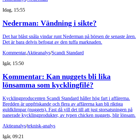
Idag, 15:55
Nederman: Vändning i sikte?
Det har blåst snåla vindar runt Nederman på börsen de senaste åren.
Det är bara delvis befogat av den tuffa marknaden.
Kommentar
,
Aktieanalys
/
Scandi Standard
Igår, 15:50
Kommentar: Kan nuggets bli lika
lönsamma som kycklingfilé?
Kycklingproducenten Scandi Standard håller hög fart i affärerna.
Bredden är uppfriskande och flera av affärerna kan bli riktiga
guldklimpar (nuggets). Fast då vill det till att just storsatsningen på
panerade kycklingprodukter, av typen chicken nuggets, blir lönsam.
Aktieanalys
/
teknisk-analys
Igår, 09:21