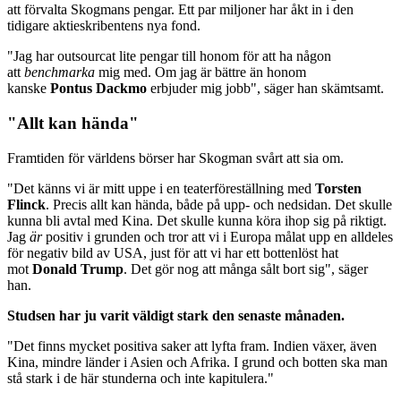
att förvalta Skogmans pengar. Ett par miljoner har åkt in i den
tidigare aktieskribentens nya fond.
"Jag har outsourcat lite pengar till honom för att ha någon
att
benchmarka
mig med. Om jag är bättre än honom
kanske
Pontus Dackmo
erbjuder mig jobb", säger han skämtsamt.
"Allt kan hända"
Framtiden för världens börser har Skogman svårt att sia om.
"Det känns vi är mitt uppe i en teaterföreställning med
Torsten
Flinck
. Precis allt kan hända, både på upp- och nedsidan. Det skulle
kunna bli avtal med Kina. Det skulle kunna köra ihop sig på riktigt.
Jag
är
positiv i grunden och tror att vi i Europa målat upp en alldeles
för negativ bild av USA, just för att vi har ett bottenlöst hat
mot
Donald Trump
. Det gör nog att många sålt bort sig", säger
han.
Studsen har ju varit väldigt stark den senaste månaden.
"Det finns mycket positiva saker att lyfta fram. Indien växer, även
Kina, mindre länder i Asien och Afrika. I grund och botten ska man
stå stark i de här stunderna och inte kapitulera."