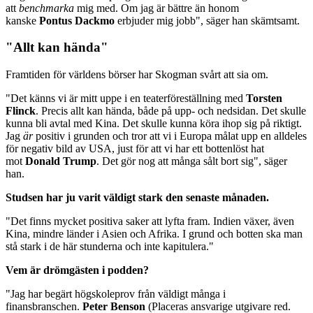
att
benchmarka
mig med. Om jag är bättre än honom
kanske
Pontus Dackmo
erbjuder mig jobb", säger han skämtsamt.
"Allt kan hända"
Framtiden för världens börser har Skogman svårt att sia om.
"Det känns vi är mitt uppe i en teaterföreställning med
Torsten
Flinck
. Precis allt kan hända, både på upp- och nedsidan. Det skulle
kunna bli avtal med Kina. Det skulle kunna köra ihop sig på riktigt.
Jag
är
positiv i grunden och tror att vi i Europa målat upp en alldeles
för negativ bild av USA, just för att vi har ett bottenlöst hat
mot
Donald Trump
. Det gör nog att många sålt bort sig", säger
han.
Studsen har ju varit väldigt stark den senaste månaden.
"Det finns mycket positiva saker att lyfta fram. Indien växer, även
Kina, mindre länder i Asien och Afrika. I grund och botten ska man
stå stark i de här stunderna och inte kapitulera."
Vem är drömgästen i podden?
"Jag har begärt högskoleprov från väldigt många i
finansbranschen.
Peter Benson
(Placeras ansvarige utgivare red.