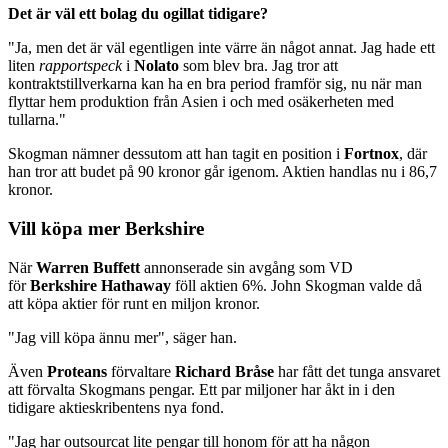
Det är väl ett bolag du ogillat tidigare?
"Ja, men det är väl egentligen inte värre än något annat. Jag hade ett
liten
rapportspeck
i
Nolato
som blev bra. Jag tror att
kontraktstillverkarna kan ha en bra period framför sig, nu när man
flyttar hem produktion från Asien i och med osäkerheten med
tullarna."
Skogman nämner dessutom att han tagit en position i
Fortnox
, där
han tror att budet på 90 kronor går igenom. Aktien handlas nu i 86,7
kronor.
Vill köpa mer Berkshire
När
Warren Buffett
annonserade sin avgång som VD
för
Berkshire Hathaway
föll aktien 6%. John Skogman valde då
att köpa aktier för runt en miljon kronor.
"Jag vill köpa ännu mer", säger han.
Även
Proteans
förvaltare
Richard Bråse
har fått det tunga ansvaret
att förvalta Skogmans pengar. Ett par miljoner har åkt in i den
tidigare aktieskribentens nya fond.
"Jag har outsourcat lite pengar till honom för att ha någon