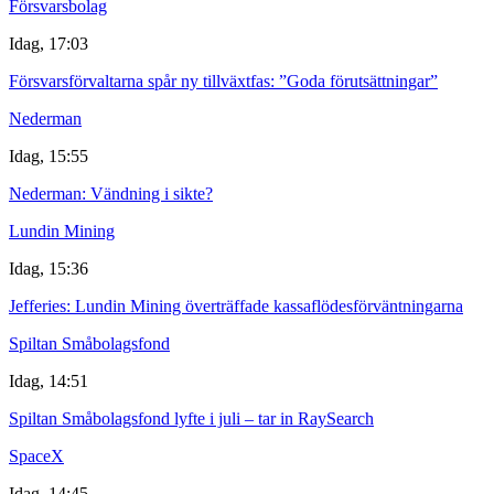
Försvarsbolag
Idag, 17:03
Försvarsförvaltarna spår ny tillväxtfas: ”Goda förutsättningar”
Nederman
Idag, 15:55
Nederman: Vändning i sikte?
Lundin Mining
Idag, 15:36
Jefferies: Lundin Mining överträffade kassaflödesförväntningarna
Spiltan Småbolagsfond
Idag, 14:51
Spiltan Småbolagsfond lyfte i juli – tar in RaySearch
SpaceX
Idag, 14:45