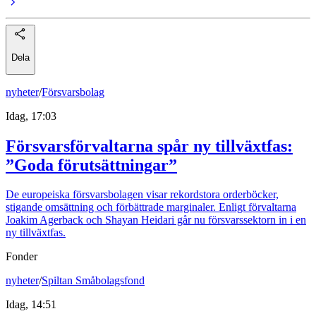
Dela
nyheter
/
Försvarsbolag
Idag, 17:03
Försvarsförvaltarna spår ny tillväxtfas:
”Goda förutsättningar”
De europeiska försvarsbolagen visar rekordstora orderböcker,
stigande omsättning och förbättrade marginaler. Enligt förvaltarna
Joakim Agerback och Shayan Heidari går nu försvarssektorn in i en
ny tillväxtfas.
Fonder
nyheter
/
Spiltan Småbolagsfond
Idag, 14:51