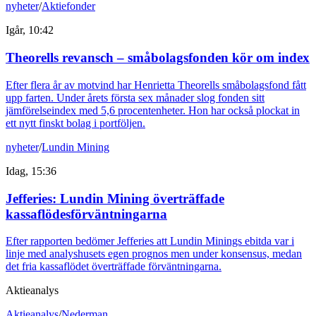
nyheter
/
Aktiefonder
Igår, 10:42
Theorells revansch – småbolagsfonden kör om index
Efter flera år av motvind har Henrietta Theorells småbolagsfond fått
upp farten. Under årets första sex månader slog fonden sitt
jämförelseindex med 5,6 procentenheter. Hon har också plockat in
ett nytt finskt bolag i portföljen.
nyheter
/
Lundin Mining
Idag, 15:36
Jefferies: Lundin Mining överträffade
kassaflödesförväntningarna
Efter rapporten bedömer Jefferies att Lundin Minings ebitda var i
linje med analyshusets egen prognos men under konsensus, medan
det fria kassaflödet överträffade förväntningarna.
Aktieanalys
Aktieanalys
/
Nederman