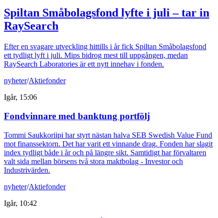
Spiltan Småbolagsfond lyfte i juli – tar in
RaySearch
Efter en svagare utveckling hittills i år fick Spiltan Småbolagsfond
ett tydligt lyft i juli. Mips bidrog mest till uppgången, medan
RaySearch Laboratories är ett nytt innehav i fonden.
nyheter
/
Aktiefonder
Igår, 15:06
Fondvinnare med banktung portfölj
Tommi Saukkoriipi har styrt nästan halva SEB Swedish Value Fund
mot finanssektorn. Det har varit ett vinnande drag. Fonden har slagit
index tydligt både i år och på längre sikt. Samtidigt har förvaltaren
valt sida mellan börsens två stora maktbolag - Investor och
Industrivärden.
nyheter
/
Aktiefonder
Igår, 10:42