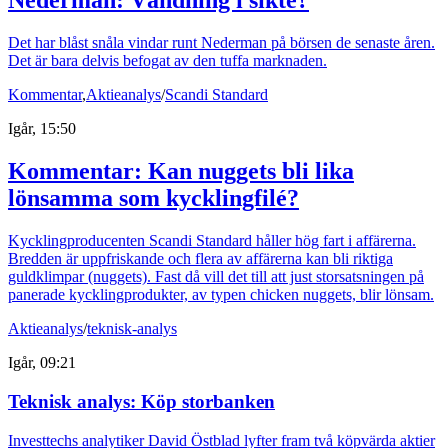
Nederman: Vändning i sikte?
Det har blåst snåla vindar runt Nederman på börsen de senaste åren.
Det är bara delvis befogat av den tuffa marknaden.
Kommentar
,
Aktieanalys
/
Scandi Standard
Igår, 15:50
Kommentar: Kan nuggets bli lika
lönsamma som kycklingfilé?
Kycklingproducenten Scandi Standard håller hög fart i affärerna.
Bredden är uppfriskande och flera av affärerna kan bli riktiga
guldklimpar (nuggets). Fast då vill det till att just storsatsningen på
panerade kycklingprodukter, av typen chicken nuggets, blir lönsam.
Aktieanalys
/
teknisk-analys
Igår, 09:21
Teknisk analys: Köp storbanken
Investtechs analytiker David Östblad lyfter fram två köpvärda aktier