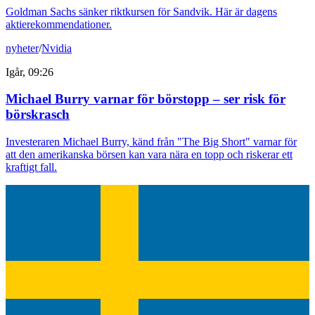
Goldman Sachs sänker riktkursen för Sandvik. Här är dagens
aktierekommendationer.
nyheter
/
Nvidia
Igår, 09:26
Michael Burry varnar för börstopp – ser risk för
börskrasch
Investeraren Michael Burry, känd från "The Big Short" varnar för
att den amerikanska börsen kan vara nära en topp och riskerar ett
kraftigt fall.