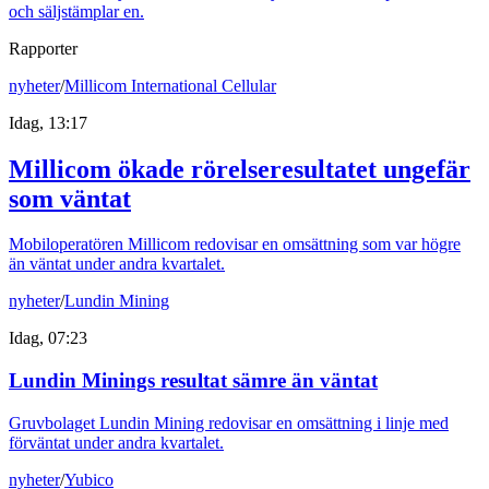
och säljstämplar en.
Rapporter
nyheter
/
Millicom International Cellular
Idag, 13:17
Millicom ökade rörelseresultatet ungefär
som väntat
Mobiloperatören Millicom redovisar en omsättning som var högre
än väntat under andra kvartalet.
nyheter
/
Lundin Mining
Idag, 07:23
Lundin Minings resultat sämre än väntat
Gruvbolaget Lundin Mining redovisar en omsättning i linje med
förväntat under andra kvartalet.
nyheter
/
Yubico