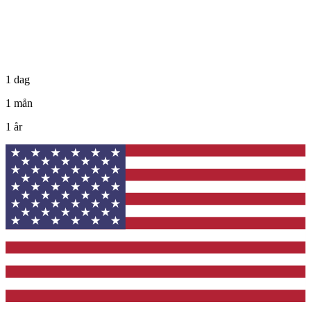
1 dag
1 mån
1 år