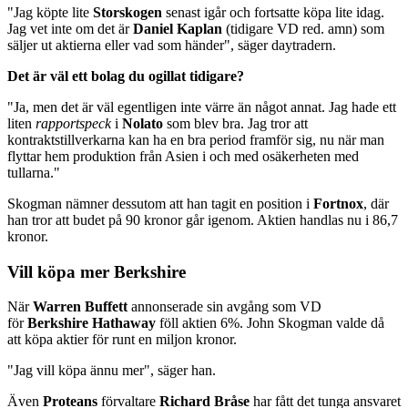
"Jag köpte lite
Storskogen
senast igår och fortsatte köpa lite idag.
Jag vet inte om det är
Daniel Kaplan
(tidigare VD red. amn) som
säljer ut aktierna eller vad som händer", säger daytradern.
Det är väl ett bolag du ogillat tidigare?
"Ja, men det är väl egentligen inte värre än något annat. Jag hade ett
liten
rapportspeck
i
Nolato
som blev bra. Jag tror att
kontraktstillverkarna kan ha en bra period framför sig, nu när man
flyttar hem produktion från Asien i och med osäkerheten med
tullarna."
Skogman nämner dessutom att han tagit en position i
Fortnox
, där
han tror att budet på 90 kronor går igenom. Aktien handlas nu i 86,7
kronor.
Vill köpa mer Berkshire
När
Warren Buffett
annonserade sin avgång som VD
för
Berkshire Hathaway
föll aktien 6%. John Skogman valde då
att köpa aktier för runt en miljon kronor.
"Jag vill köpa ännu mer", säger han.
Även
Proteans
förvaltare
Richard Bråse
har fått det tunga ansvaret