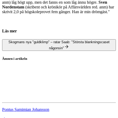
anm) låg högt upp, men det fanns en som låg ännu högre.
Sven
Nordenstam
(skribent och krönikör på Affärsvärlden red. anm) har
skrivit 2,0 på högskoleprovet fem gånger. Han är min drömgäst."
Läs mer
Skogmans nya "guldklimp" – ratar Saab: "Största blankningscaset
någonsin"
Ämnen i artikeln
John Skogman
Stockholmsbörsen
Storskogen
Berkshire Hathaway
Pontus Samimian Johansson