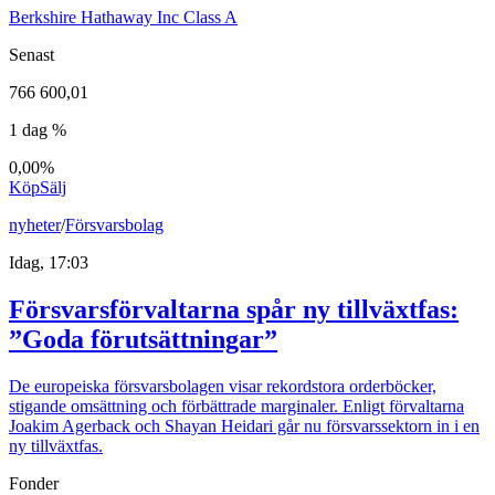
Berkshire Hathaway Inc Class A
Senast
766 600,01
1 dag %
0,00%
Köp
Sälj
nyheter
/
Försvarsbolag
Idag, 17:03
Försvarsförvaltarna spår ny tillväxtfas:
”Goda förutsättningar”
De europeiska försvarsbolagen visar rekordstora orderböcker,
stigande omsättning och förbättrade marginaler. Enligt förvaltarna
Joakim Agerback och Shayan Heidari går nu försvarssektorn in i en
ny tillväxtfas.
Fonder