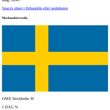
Spacex stiger i förhandeln efter nedgången
Marknadsöversikt
OMX Stockholm 30
1 DAG %