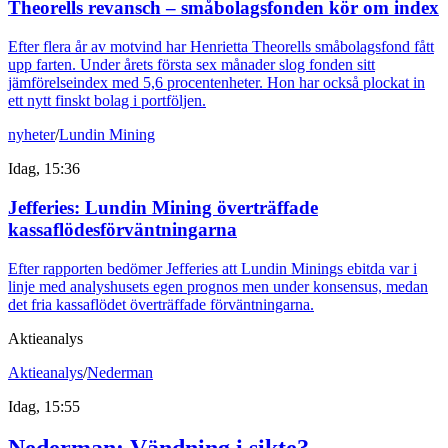
Theorells revansch – småbolagsfonden kör om index
Efter flera år av motvind har Henrietta Theorells småbolagsfond fått
upp farten. Under årets första sex månader slog fonden sitt
jämförelseindex med 5,6 procentenheter. Hon har också plockat in
ett nytt finskt bolag i portföljen.
nyheter
/
Lundin Mining
Idag, 15:36
Jefferies: Lundin Mining överträffade
kassaflödesförväntningarna
Efter rapporten bedömer Jefferies att Lundin Minings ebitda var i
linje med analyshusets egen prognos men under konsensus, medan
det fria kassaflödet överträffade förväntningarna.
Aktieanalys
Aktieanalys
/
Nederman
Idag, 15:55