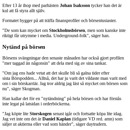
Efter 13 år ihop med parhästen
Johan Isaksson
tycker han det är
kul att få styra allt själv.
Formatet bygger på att träffa finansprofiler och börsentusiaster.
"De som kan mycket om
Stockholmsbörsen
, men som kanske inte
riktigt får utrymme i media. Underground-folk", säger han.
Nytänd på börsen
Börsens svängningar den senaste månaden har också gjort profilen
"mer taggad än någonsin" att dela med sig av sina tankar.
"Om jag ens hade vetat att det skulle bli så galna tider efter
sista Börspodden... Alltså, det har ju varit det vildaste man varit med
om i sin börskarriär. Jag tror aldrig jag läst så mycket om börsen som
nu", säger Skogman.
Han kallar det för en "nytändning" på hela börsen och har förstås
inte legat på latsidan i orderböckerna.
"Jag köpte lite
Storskogen
senast igår och fortsatte köpa lite idag.
Jag vet inte om det är
Daniel Kaplan
(tidigare VD red. amn) som
säljer ut aktierna eller vad som händer", säger daytradern.