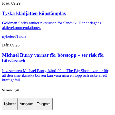
Idag, 09:29
Tyska klädjätten köpstämplas
Goldman Sachs sänker riktkursen för Sandvik. Här är dagens
aktierekommendationer.
nyheter
/
Nvidia
Igår, 09:26
Michael Burry varnar för börstopp – ser risk för
börskrasch
Investeraren Michael Burry, känd från "The Big Short" varnar för
att den amerikanska börsen kan vara nära en topp och riskerar ett
kraftigt fall.
Senaste nytt
Nyheter
Analyser
Telegram