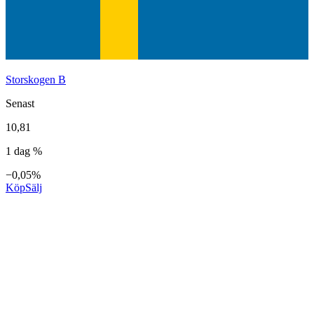
Storskogen B
Senast
10,81
1 dag %
−0,05%
Köp
Sälj