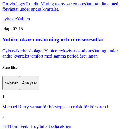
Gruvbolaget Lundin Mining redovisar en omsättning i linje med
förväntat under andra kvartalet.
nyheter
/
Yubico
Idag, 07:15
Yubico ökar omsättning och rörelseresultat
Cybersäkerhetsbolaget Yubico redovisar ökad omsättning under
andra kvartalet jämfört med samma period året innan.
Mest läst
Nyheter
Analyser
1
Michael Burry varnar för börstopp – ser risk för börskrasch
2
EFN om Saab: Hög tid att sälja aktien