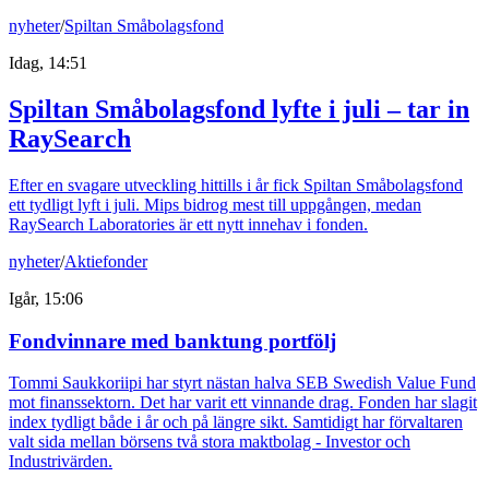
nyheter
/
Spiltan Småbolagsfond
Idag, 14:51
Spiltan Småbolagsfond lyfte i juli – tar in
RaySearch
Efter en svagare utveckling hittills i år fick Spiltan Småbolagsfond
ett tydligt lyft i juli. Mips bidrog mest till uppgången, medan
RaySearch Laboratories är ett nytt innehav i fonden.
nyheter
/
Aktiefonder
Igår, 15:06
Fondvinnare med banktung portfölj
Tommi Saukkoriipi har styrt nästan halva SEB Swedish Value Fund
mot finanssektorn. Det har varit ett vinnande drag. Fonden har slagit
index tydligt både i år och på längre sikt. Samtidigt har förvaltaren
valt sida mellan börsens två stora maktbolag - Investor och
Industrivärden.