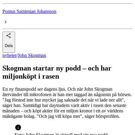
Pontus Samimian Johansson
Dela
nyheter
/
John Skogman
Skogman startar ny podd – och har
miljonköpt i rasen
En ny finanspodd ser dagens ljus. Och när John Skogman
återvänder till mikrofonen är han mer taggad än någonsin på börsen.
"Jag förstod inte hur mycket jag saknade det när vi lade ner allt",
säger han. Samtidigt har daytradern varit aktiv i rasen den senaste
månaden – och köpt aktier för en miljon kronor i ett av världens
mäktigaste bolag. "Och jag vill köpa mer", säger börsprofilen.
Foto: John Skogman är aktuell med sin nya podd