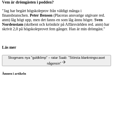
Vem är drömgästen i podden?
"Jag har begärt högskoleprov från väldigt många i
finansbranschen.
Peter Benson
(Placeras ansvarige utgivare red.
anm) låg högt upp, men det fanns en som låg ännu högre.
Sven
Nordenstam
(skribent och krönikör på Affärsvärlden red. anm) har
skrivit 2,0 på högskoleprovet fem gånger. Han är min drömgäst."
Läs mer
Skogmans nya "guldklimp" – ratar Saab: "Största blankningscaset
någonsin"
Ämnen i artikeln
John Skogman
Stockholmsbörsen
Storskogen
Berkshire Hathaway