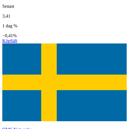
Senast
3,41
1 dag %
−0,41%
Köp
Sälj