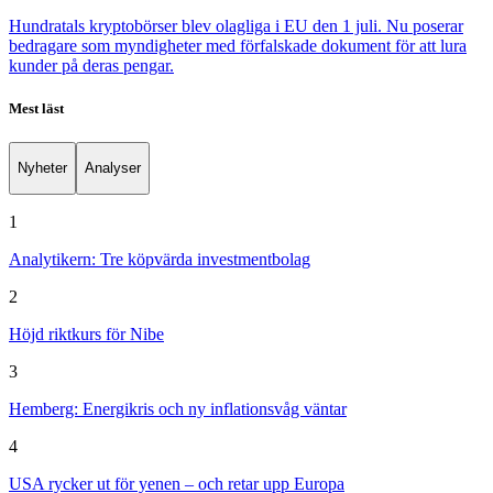
Hundratals kryptobörser blev olagliga i EU den 1 juli. Nu poserar
bedragare som myndigheter med förfalskade dokument för att lura
kunder på deras pengar.
Mest läst
Nyheter
Analyser
1
Analytikern: Tre köpvärda investmentbolag
2
Höjd riktkurs för Nibe
3
Hemberg: Energikris och ny inflationsvåg väntar
4
USA rycker ut för yenen – och retar upp Europa