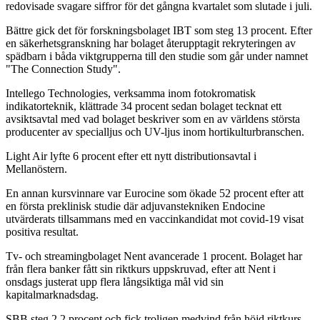
redovisade svagare siffror för det gångna kvartalet som slutade i juli.
Bättre gick det för forskningsbolaget IBT som steg 13 procent. Efter
en säkerhetsgranskning har bolaget återupptagit rekryteringen av
spädbarn i båda viktgrupperna till den studie som går under namnet
"The Connection Study".
Intellego Technologies, verksamma inom fotokromatisk
indikatorteknik, klättrade 34 procent sedan bolaget tecknat ett
avsiktsavtal med vad bolaget beskriver som en av världens största
producenter av specialljus och UV-ljus inom hortikulturbranschen.
Light Air lyfte 6 procent efter ett nytt distributionsavtal i
Mellanöstern.
En annan kursvinnare var Eurocine som ökade 52 procent efter att
en första preklinisk studie där adjuvanstekniken Endocine
utvärderats tillsammans med en vaccinkandidat mot covid-19 visat
positiva resultat.
Tv- och streamingbolaget Nent avancerade 1 procent. Bolaget har
från flera banker fått sin riktkurs uppskruvad, efter att Nent i
onsdags justerat upp flera långsiktiga mål vid sin
kapitalmarknadsdag.
SBB steg 2,2 procent och fick troligen medvind från höjd riktkurs