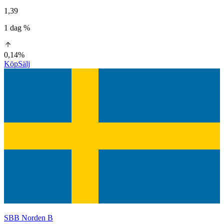
1,39
1 dag %
0,14%
Köp
Sälj
SBB Norden B