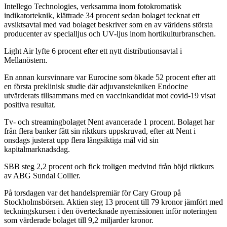
Intellego Technologies, verksamma inom fotokromatisk
indikatorteknik, klättrade 34 procent sedan bolaget tecknat ett
avsiktsavtal med vad bolaget beskriver som en av världens största
producenter av specialljus och UV-ljus inom hortikulturbranschen.
Light Air lyfte 6 procent efter ett nytt distributionsavtal i
Mellanöstern.
En annan kursvinnare var Eurocine som ökade 52 procent efter att
en första preklinisk studie där adjuvanstekniken Endocine
utvärderats tillsammans med en vaccinkandidat mot covid-19 visat
positiva resultat.
Tv- och streamingbolaget Nent avancerade 1 procent. Bolaget har
från flera banker fått sin riktkurs uppskruvad, efter att Nent i
onsdags justerat upp flera långsiktiga mål vid sin
kapitalmarknadsdag.
SBB steg 2,2 procent och fick troligen medvind från höjd riktkurs
av ABG Sundal Collier.
På torsdagen var det handelspremiär för Cary Group på
Stockholmsbörsen. Aktien steg 13 procent till 79 kronor jämfört med
teckningskursen i den övertecknade nyemissionen inför noteringen
som värderade bolaget till 9,2 miljarder kronor.