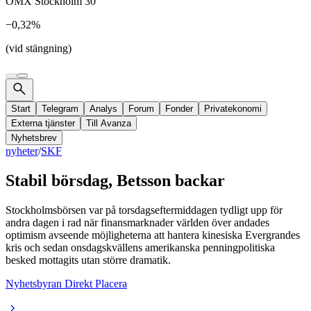
OMX Stockholm 30
−0,32%
(vid stängning)
Start
Telegram
Analys
Forum
Fonder
Privatekonomi
Externa tjänster
Till Avanza
Nyhetsbrev
nyheter
/
SKF
Stabil börsdag, Betsson backar
Stockholmsbörsen var på torsdagseftermiddagen tydligt upp för
andra dagen i rad när finansmarknader världen över andades
optimism avseende möjligheterna att hantera kinesiska Evergrandes
kris och sedan onsdagskvällens amerikanska penningpolitiska
besked mottagits utan större dramatik.
Nyhetsbyran Direkt Placera