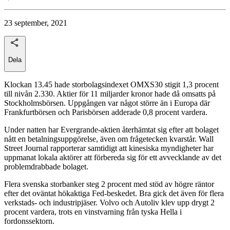
23 september, 2021
Dela
Klockan 13.45 hade storbolagsindexet OMXS30 stigit 1,3 procent
till nivån 2.330. Aktier för 11 miljarder kronor hade då omsatts på
Stockholmsbörsen. Uppgången var något större än i Europa där
Frankfurtbörsen och Parisbörsen adderade 0,8 procent vardera.
Under natten har Evergrande-aktien återhämtat sig efter att bolaget
nått en betalningsuppgörelse, även om frågetecken kvarstår. Wall
Street Journal rapporterar samtidigt att kinesiska myndigheter har
uppmanat lokala aktörer att förbereda sig för ett avvecklande av det
problemdrabbade bolaget.
Flera svenska storbanker steg 2 procent med stöd av högre räntor
efter det oväntat hökaktiga Fed-beskedet. Bra gick det även för flera
verkstads- och industripjäser. Volvo och Autoliv klev upp drygt 2
procent vardera, trots en vinstvarning från tyska Hella i
fordonssektorn.