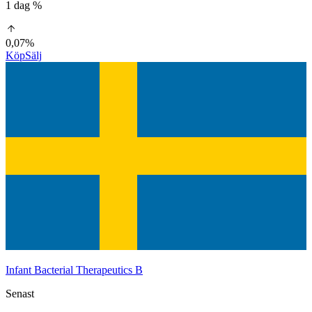
1 dag %
0,07%
Köp
Sälj
Infant Bacterial Therapeutics B
Senast