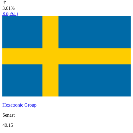
3,61%
Köp
Sälj
Hexatronic Group
Senast
40,15