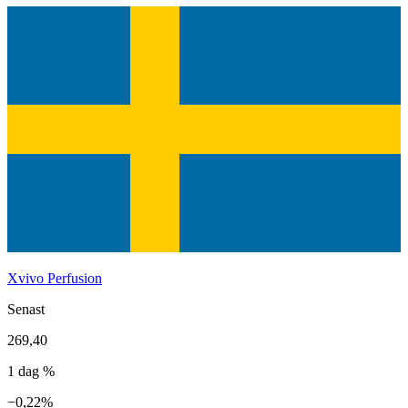
Xvivo Perfusion
Senast
269,40
1 dag %
−0,22%