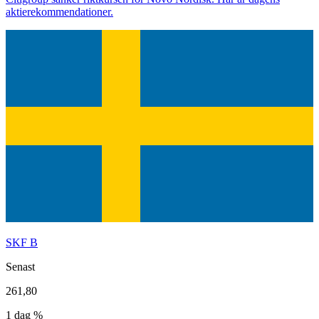
aktierekommendationer.
SKF B
Senast
261,80
1 dag %