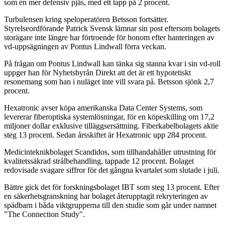
som en mer defensiv pjäs, med ett tapp på 2 procent.
Turbulensen kring speloperatören Betsson fortsätter.
Styrelseordförande Patrick Svensk lämnar sin post eftersom bolagets
storägare inte längre har förtroende för honom efter hanteringen av
vd-uppsägningen av Pontus Lindwall förra veckan.
På frågan om Pontus Lindwall kan tänka sig stanna kvar i sin vd-roll
uppger han för Nyhetsbyrån Direkt att det är ett hypotetiskt
resonemang som han i nuläget inte vill svara på. Betsson sjönk 2,7
procent.
Hexatronic avser köpa amerikanska Data Center Systems, som
levererar fiberoptiska systemlösningar, för en köpeskilling om 17,2
miljoner dollar exklusive tilläggsersättning. Fiberkabelbolagets aktie
steg 13 procent. Sedan årsskiftet är Hexatronic upp 284 procent.
Medicinteknikbolaget Scandidos, som tillhandahåller utrustning för
kvalitetssäkrad strålbehandling, tappade 12 procent. Bolaget
redovisade svagare siffror för det gångna kvartalet som slutade i juli.
Bättre gick det för forskningsbolaget IBT som steg 13 procent. Efter
en säkerhetsgranskning har bolaget återupptagit rekryteringen av
spädbarn i båda viktgrupperna till den studie som går under namnet
"The Connection Study".