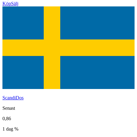
Köp
Sälj
ScandiDos
Senast
0,86
1 dag %