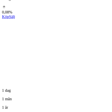
0,08%
Köp
Sälj
1 dag
1 mån
1 år