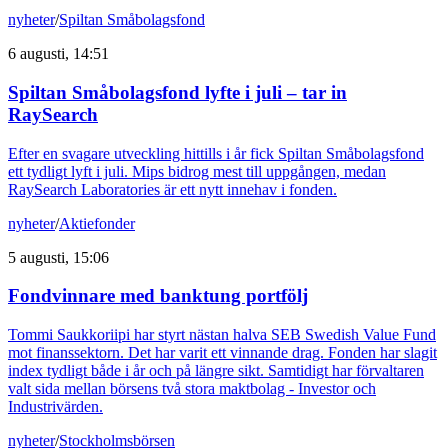
nyheter
/
Spiltan Småbolagsfond
6 augusti, 14:51
Spiltan Småbolagsfond lyfte i juli – tar in
RaySearch
Efter en svagare utveckling hittills i år fick Spiltan Småbolagsfond
ett tydligt lyft i juli. Mips bidrog mest till uppgången, medan
RaySearch Laboratories är ett nytt innehav i fonden.
nyheter
/
Aktiefonder
5 augusti, 15:06
Fondvinnare med banktung portfölj
Tommi Saukkoriipi har styrt nästan halva SEB Swedish Value Fund
mot finanssektorn. Det har varit ett vinnande drag. Fonden har slagit
index tydligt både i år och på längre sikt. Samtidigt har förvaltaren
valt sida mellan börsens två stora maktbolag - Investor och
Industrivärden.
nyheter
/
Stockholmsbörsen