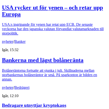
USA rycker ut för yenen – och retar upp
Europa
USA:s ingripande för yenen har retat upp ECB. De senaste
veckorna har den japanska valutan förvandlat valutamarknaden till
storpolitik.
nyheter
/
Banker
Igår, 15:32
Bankerna med lägst bolåneränta
Bolåneräntorna fortsatte att sjunka i juli. Skillnaderna mellan
storbankernas bolåneräntor är små. På sparkonton är bilden en
annan.
nyheter
/
Bedrägeri
Igår, 12:10
Bedragare utnyttjar kryptokaos