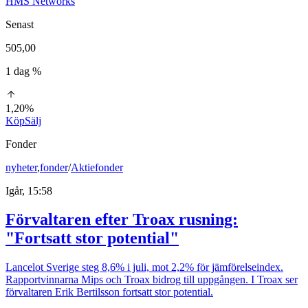
HMS Networks
Senast
505,00
1 dag %
1,20%
Köp
Sälj
Fonder
nyheter
,
fonder
/
Aktiefonder
Igår, 15:58
Förvaltaren efter Troax rusning:
"Fortsatt stor potential"
Lancelot Sverige steg 8,6% i juli, mot 2,2% för jämförelseindex.
Rapportvinnarna Mips och Troax bidrog till uppgången. I Troax ser
förvaltaren Erik Bertilsson fortsatt stor potential.