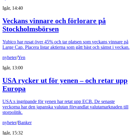
Igår, 14:40
Veckans vinnare och förlorare på
Stockholmsbörsen
Yubico har rusat över 45% och tar platsen som veckans vinnare på
Large Cap. Placera listar aktierna som gått bäst och sämst i veckan.
nyheter
/
Yen
Igår, 13:00
USA rycker ut för yenen – och retar upp
Europa
USA:s ingripande för yenen har retat upp ECB. De senaste
veckorna har den japanska valutan förvandlat valutamarknaden till
storpolitik.
nyheter
/
Banker
Igår, 15:32