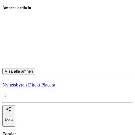
Ämnen i artikeln
SKF
Betsson
Xvivo
Scandidos
Hexatronic
Visa alla ämnen
Nyhetsbyran Direkt Placera
Dela
Fonder