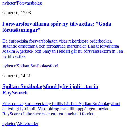
nyheter
/
Försvarsbolag
6 augusti, 17:03
Försvarsförvaltarna spår ny tillväxtfas: ”Goda
förutsättningar”
De europeiska försvarsbolagen visar rekordstora orderböcker,
stigande omsättning och förbättrade marginaler. Enligt förvaltarna
Joakim Agerback och Shayan Heidari går nu försvarssektorn in i en
ny tillväxtfas.
nyheter
/
Spiltan Småbolagsfond
6 augusti, 14:51
Spiltan Småbolagsfond lyfte i juli – tar in
RaySearch
Efter en svagare utveckling hittills i år fick Spiltan Småbolagsfond
ett tydligt lyft i juli. Mips bidrog mest till uppgången, medan
RaySearch Laboratories är ett nytt innehav i fonden.
nyheter
/
Aktiefonder