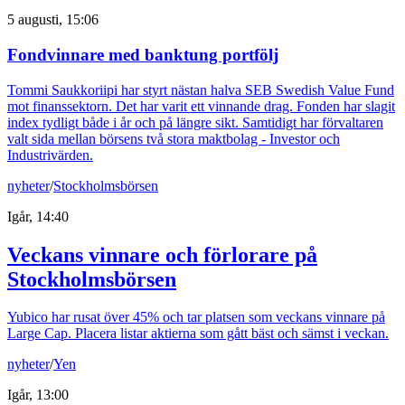
5 augusti, 15:06
Fondvinnare med banktung portfölj
Tommi Saukkoriipi har styrt nästan halva SEB Swedish Value Fund
mot finanssektorn. Det har varit ett vinnande drag. Fonden har slagit
index tydligt både i år och på längre sikt. Samtidigt har förvaltaren
valt sida mellan börsens två stora maktbolag - Investor och
Industrivärden.
nyheter
/
Stockholmsbörsen
Igår, 14:40
Veckans vinnare och förlorare på
Stockholmsbörsen
Yubico har rusat över 45% och tar platsen som veckans vinnare på
Large Cap. Placera listar aktierna som gått bäst och sämst i veckan.
nyheter
/
Yen
Igår, 13:00