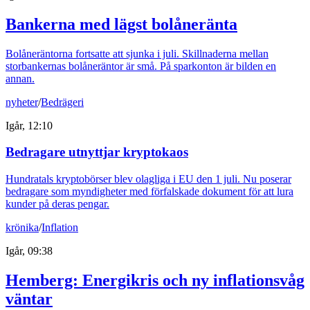
Bankerna med lägst bolåneränta
Bolåneräntorna fortsatte att sjunka i juli. Skillnaderna mellan
storbankernas bolåneräntor är små. På sparkonton är bilden en
annan.
nyheter
/
Bedrägeri
Igår, 12:10
Bedragare utnyttjar kryptokaos
Hundratals kryptobörser blev olagliga i EU den 1 juli. Nu poserar
bedragare som myndigheter med förfalskade dokument för att lura
kunder på deras pengar.
krönika
/
Inflation
Igår, 09:38
Hemberg: Energikris och ny inflationsvåg
väntar