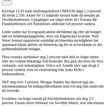
Klockan 13.45 hade storbolagsindexet OMXS30 stigit 1,3 procent
till nivån 2.330. Aktier för 11 miljarder kronor hade då omsatts på
Stockholmsbörsen. Uppgången var något större än i Europa där
Frankfurtbörsen och Parisbörsen adderade 0,8 procent vardera.
Under natten har Evergrande-aktien återhämtat sig efter att bolaget
nått en betalningsuppgörelse, även om frågetecken kvarstår. Wall
Street Journal rapporterar samtidigt att kinesiska myndigheter har
uppmanat lokala aktörer att förbereda sig för ett avvecklande av det
problemdrabbade bolaget.
Flera svenska storbanker steg 2 procent med stöd av högre räntor
efter det oväntat hökaktiga Fed-beskedet. Bra gick det även för flera
verkstads- och industripjäser. Volvo och Autoliv klev upp drygt 2
procent vardera, trots en vinstvarning från tyska Hella i
fordonssektorn.
SKF steg över 3 procent. Morgan Stanley har skruvat upp sin
rekommendation för kullagertillverkaren med två steg från undervikt
till övervikt.
Evolution var högst omsatt på Stockholmsbörsen och steg 2,5
procent. Ensam större förlorare var Swedish Match, som ofta klassas