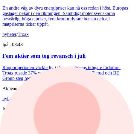
En andra våg av dyra energipriser kan nå oss redan i höst. Europas
gaslager pekar i den riktningen. Samtidigt möter svenskarna
besvärligt höga elpriser, fyra kronor dyrare bensin och att
matpriserna tickar uppåt.
nyheter
/
Troax
Igår, 08:48
Fem aktier som tog revansch i juli
Rapportperioden väckte liv i flera av börsens tidigare förlorare.
Troax rusade 37% under juli, medan Hexpol, Billerud och BE
Group steg mellan 18 till 23%.
Aktieanalys
nyheter
,
Aktieanalys
/
Investor
Igår, 08:11
Analytikern: Tre köpvärda
investmentbolag