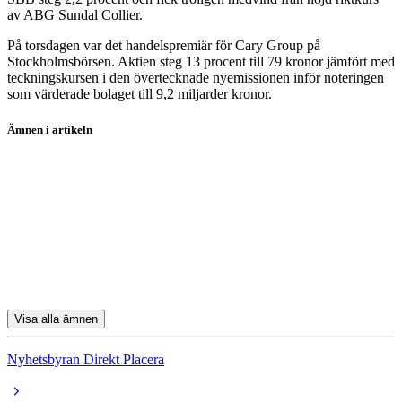
av ABG Sundal Collier.
På torsdagen var det handelspremiär för Cary Group på
Stockholmsbörsen. Aktien steg 13 procent till 79 kronor jämfört med
teckningskursen i den övertecknade nyemissionen inför noteringen
som värderade bolaget till 9,2 miljarder kronor.
Ämnen i artikeln
SKF
Betsson
Xvivo
Scandidos
Hexatronic
Visa alla ämnen
Nyhetsbyran Direkt Placera