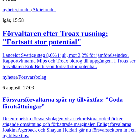
nyheter
,
fonder
/
Aktiefonder
Igår, 15:58
Förvaltaren efter Troax rusning:
"Fortsatt stor potential"
Lancelot Sverige steg 8,6% i juli, mot 2,2% för jämförelseindex.
Rapportvinnarna Mips och Troax bidrog till uppgången. I Troax ser
förvaltaren Erik Bertilsson fortsatt stor potential.
nyheter
/
Försvarsbolag
6 augusti, 17:03
Försvarsförvaltarna spår ny tillväxtfas: ”Goda
förutsättningar”
De europeiska försvarsbolagen visar rekordstora orderböcker,
stigande omsättning och förbättrade marginaler. Enligt förvaltarna
Joakim Agerback och Shayan Heidari går nu försvarssektorn in i en
ny tillväxtfas.