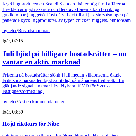
Kycklingproducenten Scandi Standard håller hög fart i affärerna.
Bredden är uppfriskande och flera av affärerna kan bli riktiga
guldklimpar (nuggets). Fast då vill det till att just storsatsningen på
panerade kycklingprodukter, av typen chicken nuggets, blir lönsam.
nyheter
/
Bostadsmarknad
Igår, 07:15
Juli bjöd på billigare bostadsrätter – nu
väntar en aktiv marknad
Priserna på bostadsrätter sjönk i juli medan villapriserna ökade.
Fritidshusmarknaden bjöd samtidigt på månadens tredbrott. "En
glädjande signal", menar Liza Nyberg, tf VD för Svensk
Fastighetsförmedling.
nyheter
/
Aktierekommendationer
Igår, 08:39
Höjd riktkurs för Nibe
Citigroup sänker riktkursen för Novo Nordisk. Här är dagens