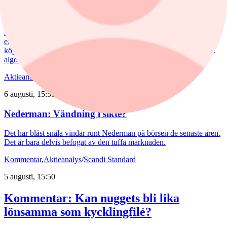
I den här artikeln lyfter vi fram de tre investmentbolag som i dag
uppvisar den starkaste tekniska bilden enligt vår nya Investtech
Score, som sammanfattar den tekniska bedömningen av en aktie på
en skala från –100 till +100, där högre värden indikerar en starkare
köpsignal och lägre värden en starkare säljsignal enligt Investtechs
algoritmer.
Aktieanalys
/
Nederman
6 augusti, 15:55
Nederman: Vändning i sikte?
Det har blåst snåla vindar runt Nederman på börsen de senaste åren.
Det är bara delvis befogat av den tuffa marknaden.
Kommentar
,
Aktieanalys
/
Scandi Standard
5 augusti, 15:50
Kommentar: Kan nuggets bli lika
lönsamma som kycklingfilé?