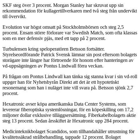
SKF steg över 3 procent. Morgan Stanley har skruvat upp sin
rekommendation för kullagertillverkaren med två steg från undervikt
till övervikt.
Evolution var högst omsatt på Stockholmsbörsen och steg 2,5
procent. Ensam större förlorare var Swedish Match, som ofta klassas
som en mer defensiv pjäs, med ett tapp på 2 procent.
Turbulensen kring speloperatören Betsson fortsätter.
Styrelseordförande Patrick Svensk lämnar sin post eftersom bolagets
storägare inte längre har förtroende för honom efter hanteringen av
vd-uppsägningen av Pontus Lindwall förra veckan.
På frågan om Pontus Lindwall kan tänka sig stanna kvar i sin vd-roll
uppger han för Nyhetsbyrån Direkt att det är ett hypotetiskt
resonemang som han i nuläget inte vill svara på. Betsson sjönk 2,7
procent.
Hexatronic avser köpa amerikanska Data Center Systems, som
levererar fiberoptiska systemlösningar, för en köpeskilling om 17,2
miljoner dollar exklusive tilläggsersättning. Fiberkabelbolagets aktie
steg 13 procent. Sedan årsskiftet är Hexatronic upp 284 procent.
Medicinteknikbolaget Scandidos, som tillhandahåller utrustning för
kvalitetssäkrad strålbehandling, tappade 12 procent. Bolaget