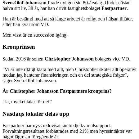
Sven-Olof Johansson
firade nyligen sin 80-årsdag. Under nästan
halva sitt liv, 38 år, har han drivit fastighetsbolaget
Fastpartner
.
Han är bestämd med att så länge arbetet är roligt och hälsan tillåter,
sitter han kvar som VD.
Men visst är en succession igång.
Kronprinsen
Sedan 2016 är sonen
Christopher Johansson
bolagets vice VD.
"Vi är inte riktigt klara med allt, men Christopher sköter allt operativt
medan jag hanterar finansieringen och en del strategiska frågor",
säger Sven-Olof Johansson.
Är Christopher Johansson Fastpartners kronprins?
"Ja, mycket talar för det."
Nasdaqs lokaler delas upp
Fastpartner har nyss redovisat sin tredje kvartalsrapport.
Förvaltningsresultatet förbättrades med 21% men hyresintäkter var
något lägre än föregående år.