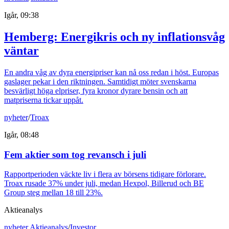
Igår, 09:38
Hemberg: Energikris och ny inflationsvåg
väntar
En andra våg av dyra energipriser kan nå oss redan i höst. Europas
gaslager pekar i den riktningen. Samtidigt möter svenskarna
besvärligt höga elpriser, fyra kronor dyrare bensin och att
matpriserna tickar uppåt.
nyheter
/
Troax
Igår, 08:48
Fem aktier som tog revansch i juli
Rapportperioden väckte liv i flera av börsens tidigare förlorare.
Troax rusade 37% under juli, medan Hexpol, Billerud och BE
Group steg mellan 18 till 23%.
Aktieanalys
nyheter
,
Aktieanalys
/
Investor