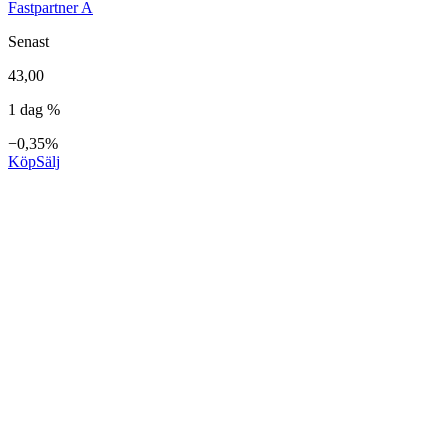
Fastpartner A
Senast
43,00
1 dag %
−0,35%
Köp
Sälj