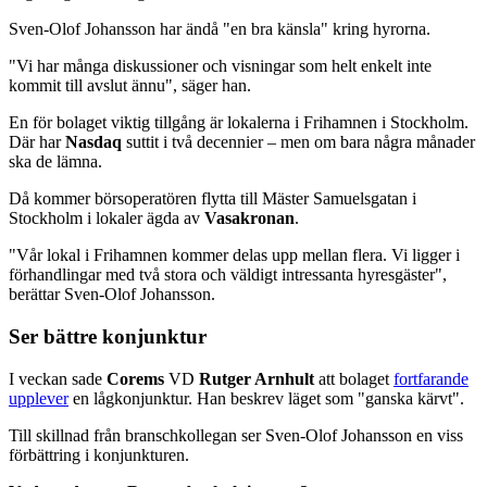
Sven-Olof Johansson har ändå "en bra känsla" kring hyrorna.
"Vi har många diskussioner och visningar som helt enkelt inte
kommit till avslut ännu", säger han.
En för bolaget viktig tillgång är lokalerna i Frihamnen i Stockholm.
Där har
Nasdaq
suttit i två decennier – men om bara några månader
ska de lämna.
Då kommer börsoperatören flytta till Mäster Samuelsgatan i
Stockholm i lokaler ägda av
Vasakronan
.
"Vår lokal i Frihamnen kommer delas upp mellan flera. Vi ligger i
förhandlingar med två stora och väldigt intressanta hyresgäster",
berättar Sven-Olof Johansson.
Ser bättre konjunktur
I veckan sade
Corems
VD
Rutger Arnhult
att bolaget
fortfarande
upplever
en lågkonjunktur. Han beskrev läget som "ganska kärvt".
Till skillnad från branschkollegan ser Sven-Olof Johansson en viss
förbättring i konjunkturen.