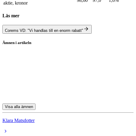
98,60
97,0
1,6%
aktie, kronor
Läs mer
Corems VD: "Vi handlas till en enorm rabatt"
Ämnen i artikeln
Fastpartner
Fastpartner D
Fastighetsbolag
Fastighetsbranschen
Ericsson
Visa alla ämnen
Klara Matsdotter