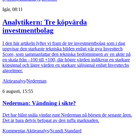
Igår, 08:11
Analytikern: Tre köpvärda
investmentbolag
I den här artikeln lyfter vi fram de tre investmentbolag som i dag
uppvisar den starkaste tekniska bilden enligt vår nya Investtech
Score, som sammanfattar den tekniska bedömningen av en aktie på
en skala från –100 till +100, där högre värden indikerar en starkare
köpsignal och lägre värden en starkare säljsignal enligt Investtechs
algoritmer.
Aktieanalys
/
Nederman
6 augusti, 15:55
Nederman: Vändning i sikte?
Det har blåst snåla vindar runt Nederman på börsen de senaste åren.
Det är bara delvis befogat av den tuffa marknaden.
Kommentar
,
Aktieanalys
/
Scandi Standard