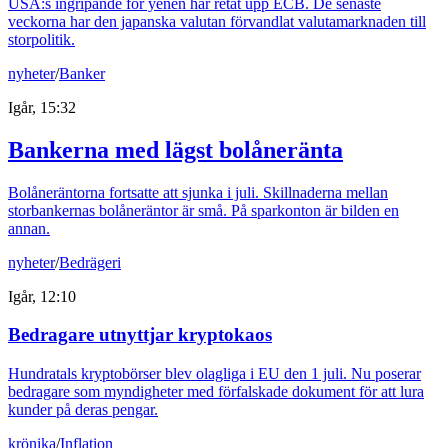
USA:s ingripande för yenen har retat upp ECB. De senaste
veckorna har den japanska valutan förvandlat valutamarknaden till
storpolitik.
nyheter
/
Banker
Igår, 15:32
Bankerna med lägst bolåneränta
Bolåneräntorna fortsatte att sjunka i juli. Skillnaderna mellan
storbankernas bolåneräntor är små. På sparkonton är bilden en
annan.
nyheter
/
Bedrägeri
Igår, 12:10
Bedragare utnyttjar kryptokaos
Hundratals kryptobörser blev olagliga i EU den 1 juli. Nu poserar
bedragare som myndigheter med förfalskade dokument för att lura
kunder på deras pengar.
krönika
/
Inflation