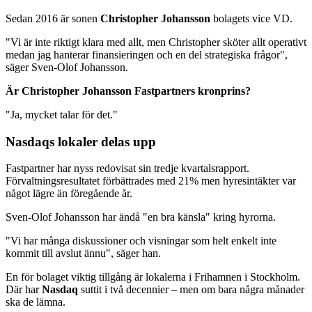
Sedan 2016 är sonen
Christopher Johansson
bolagets vice VD.
"Vi är inte riktigt klara med allt, men Christopher sköter allt operativt
medan jag hanterar finansieringen och en del strategiska frågor",
säger Sven-Olof Johansson.
Är Christopher Johansson Fastpartners kronprins?
"Ja, mycket talar för det."
Nasdaqs lokaler delas upp
Fastpartner har nyss redovisat sin tredje kvartalsrapport.
Förvaltningsresultatet förbättrades med 21% men hyresintäkter var
något lägre än föregående år.
Sven-Olof Johansson har ändå "en bra känsla" kring hyrorna.
"Vi har många diskussioner och visningar som helt enkelt inte
kommit till avslut ännu", säger han.
En för bolaget viktig tillgång är lokalerna i Frihamnen i Stockholm.
Där har
Nasdaq
suttit i två decennier – men om bara några månader
ska de lämna.