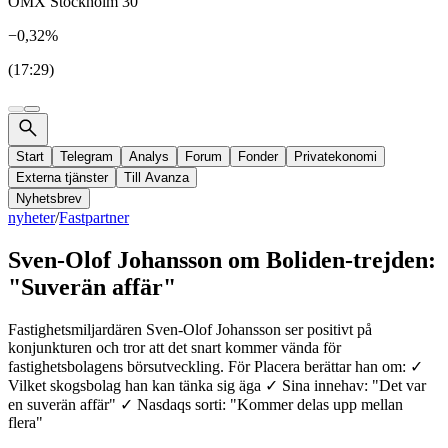
OMX Stockholm 30
−0,32%
(17:29)
Start
Telegram
Analys
Forum
Fonder
Privatekonomi
Externa tjänster
Till Avanza
Nyhetsbrev
nyheter
/
Fastpartner
Sven-Olof Johansson om Boliden-trejden:
"Suverän affär"
Fastighetsmiljardären Sven-Olof Johansson ser positivt på
konjunkturen och tror att det snart kommer vända för
fastighetsbolagens börsutveckling. För Placera berättar han om: ✓
Vilket skogsbolag han kan tänka sig äga ✓ Sina innehav: "Det var
en suverän affär" ✓ Nasdaqs sorti: "Kommer delas upp mellan
flera"