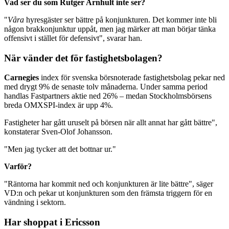
Vad ser du som Rutger Arnhult inte ser?
"
Våra
hyresgäster ser bättre på konjunkturen. Det kommer inte bli
någon brakkonjunktur uppåt, men jag märker att man börjar tänka
offensivt i stället för defensivt", svarar han.
När vänder det för fastighetsbolagen?
Carnegies
index för svenska börsnoterade fastighetsbolag pekar ned
med drygt 9% de senaste tolv månaderna. Under samma period
handlas Fastpartners aktie ned 26% – medan Stockholmsbörsens
breda OMXSPI-index är upp 4%.
Fastigheter har gått uruselt på börsen när allt annat har gått bättre",
konstaterar Sven-Olof Johansson.
"Men jag tycker att det bottnar ur."
Varför?
"Räntorna har kommit ned och konjunkturen är lite bättre", säger
VD:n och pekar ut konjunkturen som den främsta triggern för en
vändning i sektorn.
Har shoppat i Ericsson