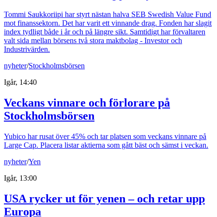
Tommi Saukkoriipi har styrt nästan halva SEB Swedish Value Fund
mot finanssektorn. Det har varit ett vinnande drag. Fonden har slagit
index tydligt både i år och på längre sikt. Samtidigt har förvaltaren
valt sida mellan börsens två stora maktbolag - Investor och
Industrivärden.
nyheter
/
Stockholmsbörsen
Igår, 14:40
Veckans vinnare och förlorare på
Stockholmsbörsen
Yubico har rusat över 45% och tar platsen som veckans vinnare på
Large Cap. Placera listar aktierna som gått bäst och sämst i veckan.
nyheter
/
Yen
Igår, 13:00
USA rycker ut för yenen – och retar upp
Europa