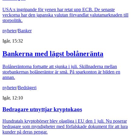
USA:s ingripande för yenen har retat upp ECB. De senaste
veckorna har den japanska valutan förvandlat valutamarknaden till
storpolitik.
nyheter
/
Banker
Igår, 15:32
Bankerna med lägst bolåneränta
Bolåneräntorna fortsatte att sjunka i juli. Skillnaderna mellan
storbankernas bolåneräntor är små. På sparkonton är bilden en
annan.
nyheter
/
Bedrägeri
Igår, 12:10
Bedragare utnyttjar kryptokaos
Hundratals kryptobörser blev olagliga i EU den 1 juli. Nu poserar
bedragare som myndigheter med förfalskade dokument för att lura
kunder på deras pengar.