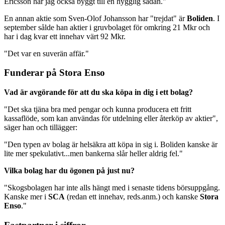
Ericsson har jag också byggt till en hygglig sådan."
En annan aktie som Sven-Olof Johansson har "trejdat" är
Boliden
. I
september sålde han aktier i gruvbolaget för omkring 21 Mkr och
har i dag kvar ett innehav värt 92 Mkr.
"Det var en suverän affär."
Funderar på Stora Enso
Vad är avgörande för att du ska köpa in dig i ett bolag?
"Det ska tjäna bra med pengar och kunna producera ett fritt
kassaflöde, som kan användas för utdelning eller återköp av aktier",
säger han och tillägger:
"Den typen av bolag är helsäkra att köpa in sig i. Boliden kanske är
lite mer spekulativt...men bankerna slår heller aldrig fel."
Vilka bolag har du ögonen på just nu?
"Skogsbolagen har inte alls hängt med i senaste tidens börsuppgång.
Kanske mer i
SCA
(redan ett innehav, reds.anm.) och kanske
Stora
Enso
."