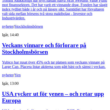
Tommi Saukkoriipi har styrt nästan halva SEB Swedish Value Fund
mot finanssektorn. Det har varit ett vinnande drag. Fonden har slagit
index tydligt både i år och på längre sikt. Samtidigt har förvaltaren
valt sida mellan börsens två stora maktbolag - Investor och
Industrivärden.
nyheter
/
Stockholmsbörsen
Igår, 14:40
Veckans vinnare och förlorare på
Stockholmsbörsen
Yubico har rusat över 45% och tar platsen som veckans vinnare på
Large Cap. Placera listar aktierna som gått bäst och sämst i veckan.
nyheter
/
Yen
Igår, 13:00
USA rycker ut för yenen – och retar upp
Europa