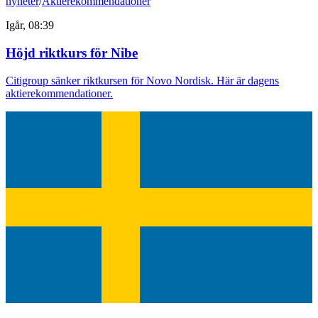
nyheter
/
Aktierekommendationer
Igår, 08:39
Höjd riktkurs för Nibe
Citigroup sänker riktkursen för Novo Nordisk. Här är dagens
aktierekommendationer.