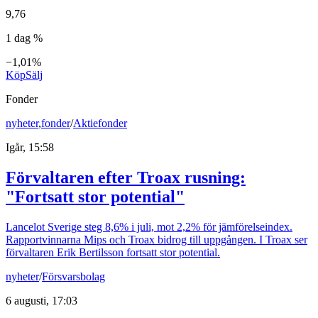
9,76
1 dag %
−1,01%
Köp
Sälj
Fonder
nyheter
,
fonder
/
Aktiefonder
Igår, 15:58
Förvaltaren efter Troax rusning:
"Fortsatt stor potential"
Lancelot Sverige steg 8,6% i juli, mot 2,2% för jämförelseindex.
Rapportvinnarna Mips och Troax bidrog till uppgången. I Troax ser
förvaltaren Erik Bertilsson fortsatt stor potential.
nyheter
/
Försvarsbolag
6 augusti, 17:03