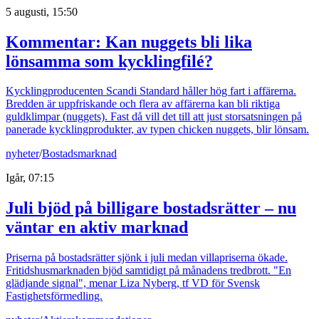
5 augusti, 15:50
Kommentar: Kan nuggets bli lika
lönsamma som kycklingfilé?
Kycklingproducenten Scandi Standard håller hög fart i affärerna.
Bredden är uppfriskande och flera av affärerna kan bli riktiga
guldklimpar (nuggets). Fast då vill det till att just storsatsningen på
panerade kycklingprodukter, av typen chicken nuggets, blir lönsam.
nyheter
/
Bostadsmarknad
Igår, 07:15
Juli bjöd på billigare bostadsrätter – nu
väntar en aktiv marknad
Priserna på bostadsrätter sjönk i juli medan villapriserna ökade.
Fritidshusmarknaden bjöd samtidigt på månadens tredbrott. "En
glädjande signal", menar Liza Nyberg, tf VD för Svensk
Fastighetsförmedling.