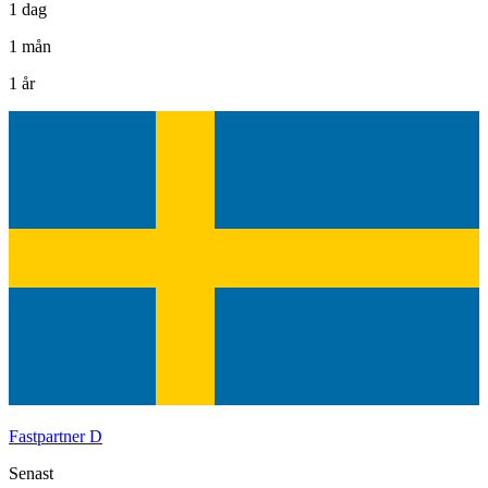
1 dag
1 mån
1 år
Fastpartner D
Senast