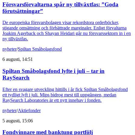
Försvarsförvaltarna spår ny tillväxtfas: ”Goda
förutsättningar”
De europeiska försvarsbolagen visar rekordstora orderböcker,
stigande omsättning och förbättrade marginaler. Enligt förvaltarna
Joakim Agerback och Shayan Heidari går nu försvarssektorn in i en
ny tillväxtfas.
nyheter
/
Spiltan Småbolagsfond
6 augusti, 14:51
Spiltan Småbolagsfond lyfte i juli – tar in
RaySearch
Efter en svagare utveckling hittills i år fick Spiltan Småbolagsfond
ett tydligt lyft i juli. Mips bidrog mest till uppgången, medan
RaySearch Laboratories är ett nytt innehav i fonden.
nyheter
/
Aktiefonder
5 augusti, 15:06
Fondvinnare med banktung portfölj