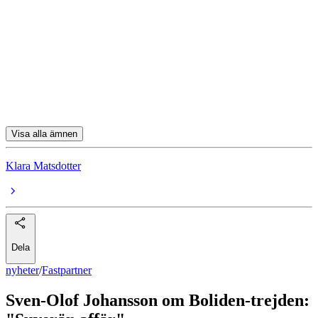
Fastpartner
Fastpartner D
Fastighetsbolag
Fastighetsbranschen
Ericsson
Visa alla ämnen
Klara Matsdotter
Dela
nyheter
/
Fastpartner
Sven-Olof Johansson om Boliden-trejden: