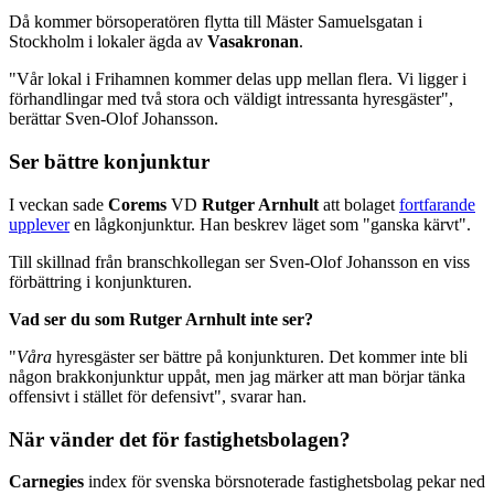
Då kommer börsoperatören flytta till Mäster Samuelsgatan i
Stockholm i lokaler ägda av
Vasakronan
.
"Vår lokal i Frihamnen kommer delas upp mellan flera. Vi ligger i
förhandlingar med två stora och väldigt intressanta hyresgäster",
berättar Sven-Olof Johansson.
Ser bättre konjunktur
I veckan sade
Corems
VD
Rutger Arnhult
att bolaget
fortfarande
upplever
en lågkonjunktur. Han beskrev läget som "ganska kärvt".
Till skillnad från branschkollegan ser Sven-Olof Johansson en viss
förbättring i konjunkturen.
Vad ser du som Rutger Arnhult inte ser?
"
Våra
hyresgäster ser bättre på konjunkturen. Det kommer inte bli
någon brakkonjunktur uppåt, men jag märker att man börjar tänka
offensivt i stället för defensivt", svarar han.
När vänder det för fastighetsbolagen?
Carnegies
index för svenska börsnoterade fastighetsbolag pekar ned