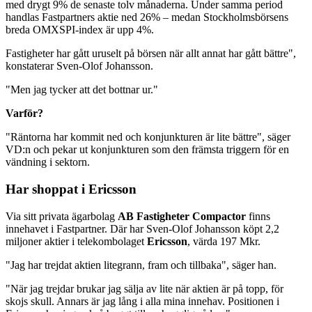
med drygt 9% de senaste tolv månaderna. Under samma period
handlas Fastpartners aktie ned 26% – medan Stockholmsbörsens
breda OMXSPI-index är upp 4%.
Fastigheter har gått uruselt på börsen när allt annat har gått bättre",
konstaterar Sven-Olof Johansson.
"Men jag tycker att det bottnar ur."
Varför?
"Räntorna har kommit ned och konjunkturen är lite bättre", säger
VD:n och pekar ut konjunkturen som den främsta triggern för en
vändning i sektorn.
Har shoppat i Ericsson
Via sitt privata ägarbolag
AB Fastigheter Compactor
finns
innehavet i Fastpartner. Där har Sven-Olof Johansson köpt 2,2
miljoner aktier i telekombolaget
Ericsson
, värda 197 Mkr.
"Jag har trejdat aktien litegrann, fram och tillbaka", säger han.
"När jag trejdar brukar jag sälja av lite när aktien är på topp, för
skojs skull. Annars är jag lång i alla mina innehav. Positionen i