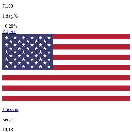
71,00
1 dag %
−0,28%
Köp
Sälj
Ericsson
Senast
10,18