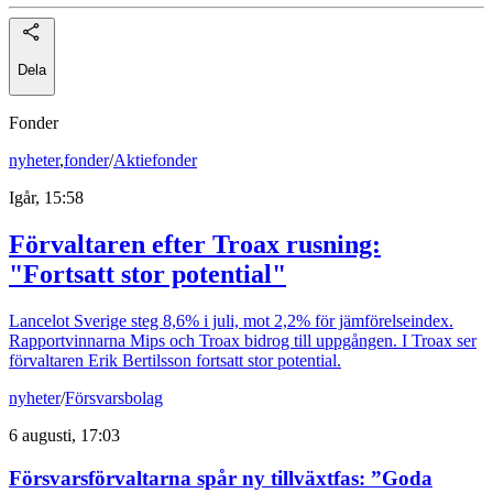
Dela
Fonder
nyheter
,
fonder
/
Aktiefonder
Igår, 15:58
Förvaltaren efter Troax rusning:
"Fortsatt stor potential"
Lancelot Sverige steg 8,6% i juli, mot 2,2% för jämförelseindex.
Rapportvinnarna Mips och Troax bidrog till uppgången. I Troax ser
förvaltaren Erik Bertilsson fortsatt stor potential.
nyheter
/
Försvarsbolag
6 augusti, 17:03
Försvarsförvaltarna spår ny tillväxtfas: ”Goda