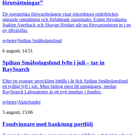
förutsättningar”
De europeiska försvarsbolagen visar rekordstora orderböcker,
stigande omsättning och förbättrade marginaler. Enligt förvaltarna
Joakim Agerback och Shayan Heidari går nu försvarssektorn in i en
ny tillväxtfas.
nyheter
/
Spiltan Småbolagsfond
6 augusti, 14:51
Spiltan Småbolagsfond lyfte i juli – tar in
RaySearch
Efter en svagare utveckling hittills i år fick Spiltan Småbolagsfond
ett tydligt lyft i juli. Mips bidrog mest till uppgången, medan
RaySearch Laboratories är ett nytt innehav i fonden.
nyheter
/
Aktiefonder
5 augusti, 15:06
Fondvinnare med banktung portfölj