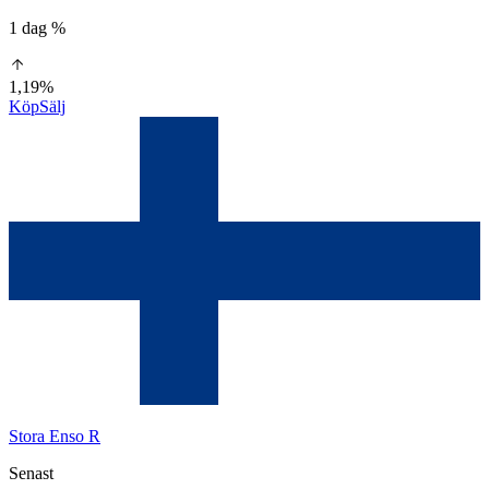
1 dag %
1,19%
Köp
Sälj
Stora Enso R
Senast