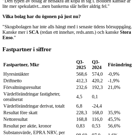
"Den typen av bolag är helsäkra att köpa in sig i. Boliden kanske är
lite mer spekulativt...men bankerna slår heller aldrig fel."
Vilka bolag har du ögonen på just nu?
"Skogsbolagen har inte alls hängt med i senaste tidens börsuppgång.
Kanske mer i
SCA
(redan ett innehav, reds.anm.) och kanske
Stora
Enso
."
Fastpartner i siffror
Q3-
Q3-
Fastpartner, Mkr
Förändring
2025
2024
Hyresintäkter
568,6
574,0
-0,9%
Driftnetto
412,3
420,2
-1,9%
Förvaltningsresultat
232,6
192,3
21,0%
Värdeförändringar fastigheter,
4,5
0,1
orealiserat
Värdeförändringar derivat, totalt
6,8
-24,4
Resultat före skatt
228,3
168,0
35,9%
Nettoresultat
168,8
116,0
45,5%
Resultat per aktie, kronor
0,83
0,53
56,6%
Substansvärde, EPRA NRV, per