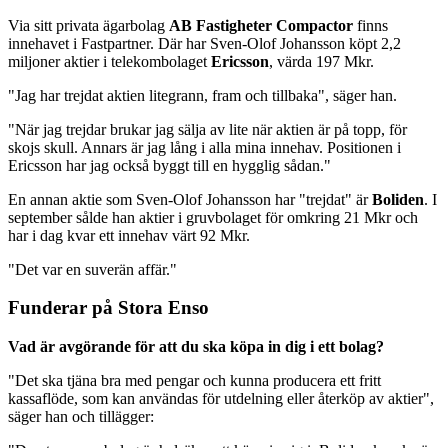
Via sitt privata ägarbolag
AB Fastigheter Compactor
finns
innehavet i Fastpartner. Där har Sven-Olof Johansson köpt 2,2
miljoner aktier i telekombolaget
Ericsson
, värda 197 Mkr.
"Jag har trejdat aktien litegrann, fram och tillbaka", säger han.
"När jag trejdar brukar jag sälja av lite när aktien är på topp, för
skojs skull. Annars är jag lång i alla mina innehav. Positionen i
Ericsson har jag också byggt till en hygglig sådan."
En annan aktie som Sven-Olof Johansson har "trejdat" är
Boliden
. I
september sålde han aktier i gruvbolaget för omkring 21 Mkr och
har i dag kvar ett innehav värt 92 Mkr.
"Det var en suverän affär."
Funderar på Stora Enso
Vad är avgörande för att du ska köpa in dig i ett bolag?
"Det ska tjäna bra med pengar och kunna producera ett fritt
kassaflöde, som kan användas för utdelning eller återköp av aktier",
säger han och tillägger: