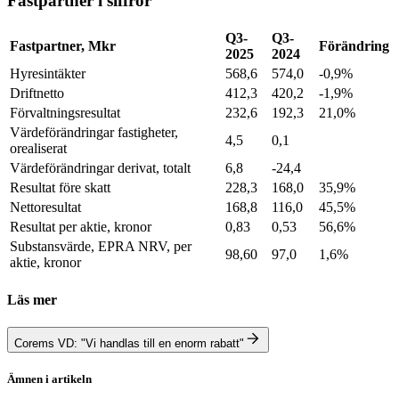
Fastpartner i siffror
Q3-
Q3-
Fastpartner, Mkr
Förändring
2025
2024
Hyresintäkter
568,6
574,0
-0,9%
Driftnetto
412,3
420,2
-1,9%
Förvaltningsresultat
232,6
192,3
21,0%
Värdeförändringar fastigheter,
4,5
0,1
orealiserat
Värdeförändringar derivat, totalt
6,8
-24,4
Resultat före skatt
228,3
168,0
35,9%
Nettoresultat
168,8
116,0
45,5%
Resultat per aktie, kronor
0,83
0,53
56,6%
Substansvärde, EPRA NRV, per
98,60
97,0
1,6%
aktie, kronor
Läs mer
Corems VD: "Vi handlas till en enorm rabatt"
Ämnen i artikeln