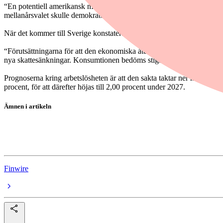
“En potentiell amerikansk militär aktion i Iran eller på Grönland ökar d
mellanårsvalet skulle demokraterna vinna och därmed förändra den po
När det kommer till Sverige konstaterar banken att ekonomin fortsätte
“Förutsättningarna för att den ekonomiska återhämtningen fortsätter ä
nya skattesänkningar. Konsumtionen bedöms stiga i takt med inkoms
Prognoserna kring arbetslösheten är att den sakta taktar ner mot 8,7 pr
procent, för att därefter höjas till 2,00 procent under 2027.
Ämnen i artikeln
Tillväxt
bnp
Finwire