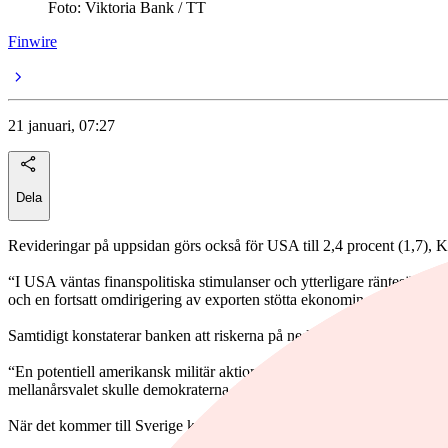
Foto: Viktoria Bank / TT
Finwire
21 januari, 07:27
Dela
Revideringar på uppsidan görs också för USA till 2,4 procent (1,7), Kin
“I USA väntas finanspolitiska stimulanser och ytterligare räntesänknin
och en fortsatt omdirigering av exporten stötta ekonomin, även om de
Samtidigt konstaterar banken att riskerna på nedsidan dominerar, givet a
“En potentiell amerikansk militär aktion i Iran eller på Grönland ökar d
mellanårsvalet skulle demokraterna vinna och därmed förändra den po
När det kommer till Sverige konstaterar banken att ekonomin fortsätte