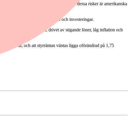
det som potentiellt kan bidra till att dämpa dessa risker är amerikanska
gen är främst en ökad konsumtion och investeringar.
 knappt 3 procent 2026, drivet av stigande löner, låg inflation och
 procent i år, och att styrräntan väntas ligga oförändrad på 1,75