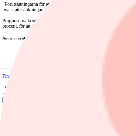
“Förutsättningarna för att den ekonomiska återhämtningen fortsätter ä
nya skattesänkningar. Konsumtionen bedöms stiga i takt med inkoms
Prognoserna kring arbetslösheten är att den sakta taktar ner mot 8,7 pr
procent, för att därefter höjas till 2,00 procent under 2027.
Ämnen i artikeln
Tillväxt
bnp
Finwire
Dela
nyheter
/
Tillväxt
Swedbank höjer Sveriges tillväxtprognos