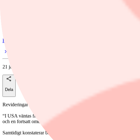
Swedbank höjer sin tillväxtprognos för Sverige under 2026 till 2,6 pr
Foto: Viktoria Bank / TT
Finwire
21 januari, 07:27
Dela
Revideringar på uppsidan görs också för USA till 2,4 procent (1,7), Kin
“I USA väntas finanspolitiska stimulanser och ytterligare räntesänknin
och en fortsatt omdirigering av exporten stötta ekonomin, även om de
Samtidigt konstaterar banken att riskerna på nedsidan dominerar, givet a