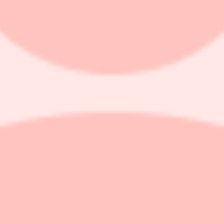
ocent (2,4) enligt senaste Economic Outlook-rapporten.
a till 4,5 procent (4,3) och Euroområdet till 1,2 procent (1,1).
gar ge stöd. I Europa bör högre försvarsutgifter och förbättrad hushålls
n inhemska efterfrågan bedöms förbli dämpad till följd av nedgången i 
tt de geopolitiska riskerna är fortsatt höga.