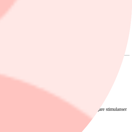
efterfrågan mildra avmattningen. I Kina väntas ytterligare stimulanser
fastighetssektorn”, skriver Swedbank.