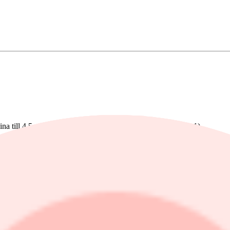
a till 4,5 procent (4,3) och Euroområdet till 1,2 procent (1,1).
gar ge stöd. I Europa bör högre försvarsutgifter och förbättrad hushålls
n inhemska efterfrågan bedöms förbli dämpad till följd av nedgången i 
tt de geopolitiska riskerna är fortsatt höga.
e geopolitiska riskerna ytterligare”, skriver Swedbank och tillägger att 
litiska maktbalansen.
r att återhämta sig både i år och under 2027. Det som driver på uppgån