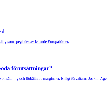
ed
kling som speglades av ledande Europabörser.
Goda förutsättningar”
 omsättning och förbättrade marginaler. Enligt förvaltarna Joakim Agerb