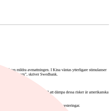
efterfrågan mildra avmattningen. I Kina väntas ytterligare stimulanser
fastighetssektorn”, skriver Swedbank.
det som potentiellt kan bidra till att dämpa dessa risker är amerikanska
gen är främst en ökad konsumtion och investeringar.