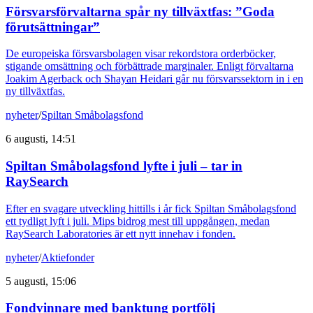
Försvarsförvaltarna spår ny tillväxtfas: ”Goda
förutsättningar”
De europeiska försvarsbolagen visar rekordstora orderböcker,
stigande omsättning och förbättrade marginaler. Enligt förvaltarna
Joakim Agerback och Shayan Heidari går nu försvarssektorn in i en
ny tillväxtfas.
nyheter
/
Spiltan Småbolagsfond
6 augusti, 14:51
Spiltan Småbolagsfond lyfte i juli – tar in
RaySearch
Efter en svagare utveckling hittills i år fick Spiltan Småbolagsfond
ett tydligt lyft i juli. Mips bidrog mest till uppgången, medan
RaySearch Laboratories är ett nytt innehav i fonden.
nyheter
/
Aktiefonder
5 augusti, 15:06
Fondvinnare med banktung portfölj