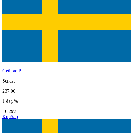
Getinge B
Senast
237,00
1 dag %
−0,29%
Köp
Sälj