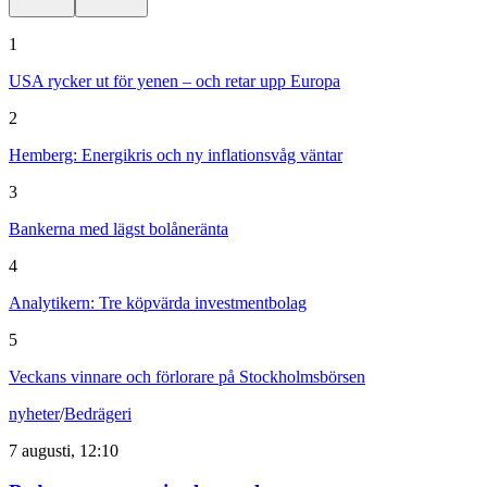
1
USA rycker ut för yenen – och retar upp Europa
2
Hemberg: Energikris och ny inflationsvåg väntar
3
Bankerna med lägst bolåneränta
4
Analytikern: Tre köpvärda investmentbolag
5
Veckans vinnare och förlorare på Stockholmsbörsen
nyheter
/
Bedrägeri
7 augusti, 12:10