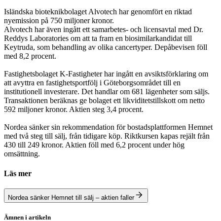
Isländska bioteknikbolaget Alvotech har genomfört en riktad
nyemission på 750 miljoner kronor.
Alvotech har även ingått ett samarbetes- och licensavtal med Dr.
Reddys Laboratories om att ta fram en biosimilarkandidat till
Keytruda, som behandling av olika cancertyper. Depåbevisen föll
med 8,2 procent.
Fastighetsbolaget K-Fastigheter har ingått en avsiktsförklaring om
att avyttra en fastighetsportfölj i Göteborgsområdet till en
institutionell investerare. Det handlar om 681 lägenheter som säljs.
Transaktionen beräknas ge bolaget ett likviditetstillskott om netto
592 miljoner kronor. Aktien steg 3,4 procent.
Nordea sänker sin rekommendation för bostadsplattformen Hemnet
med två steg till sälj, från tidigare köp. Riktkursen kapas rejält från
430 till 249 kronor. Aktien föll med 6,2 procent under hög
omsättning.
Läs mer
Nordea sänker Hemnet till sälj – aktien faller
Ämnen i artikeln