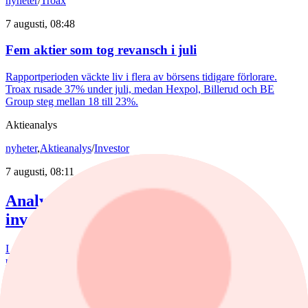
nyheter
/
Troax
7 augusti, 08:48
Fem aktier som tog revansch i juli
Rapportperioden väckte liv i flera av börsens tidigare förlorare.
Troax rusade 37% under juli, medan Hexpol, Billerud och BE
Group steg mellan 18 till 23%.
Aktieanalys
nyheter
,
Aktieanalys
/
Investor
7 augusti, 08:11
Analytikern: Tre köpvärda
investmentbolag
I den här artikeln lyfter vi fram de tre investmentbolag som i dag
uppvisar den starkaste tekniska bilden enligt vår nya Investtech
Score, som sammanfattar den tekniska bedömningen av en aktie på
en skala från –100 till +100, där högre värden indikerar en starkare
köpsignal och lägre värden en starkare säljsignal enligt Investtechs