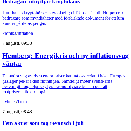
Bedragare utnyttjar kryptokaos
Hundratals kryptobörser blev olagliga i EU den 1 juli. Nu poserar
bedragare som myndigheter med förfalskade dokument för att lura
kunder på deras pengar.
krönika
/
Inflation
7 augusti, 09:38
Hemberg: Energikris och ny inflationsvåg
väntar
En andra våg av dyra energipriser kan nå oss redan i höst. Europas
gaslager pekar i den riktningen. Samtidigt möter svenskarna
besvärligt höga elpriser, fyra kronor dyrare bensin och att
matpriserna tickar uppåt.
nyheter
/
Troax
7 augusti, 08:48
Fem aktier som tog revansch i juli