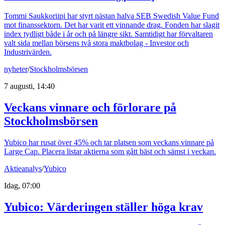
Tommi Saukkoriipi har styrt nästan halva SEB Swedish Value Fund
mot finanssektorn. Det har varit ett vinnande drag. Fonden har slagit
index tydligt både i år och på längre sikt. Samtidigt har förvaltaren
valt sida mellan börsens två stora maktbolag - Investor och
Industrivärden.
nyheter
/
Stockholmsbörsen
7 augusti, 14:40
Veckans vinnare och förlorare på
Stockholmsbörsen
Yubico har rusat över 45% och tar platsen som veckans vinnare på
Large Cap. Placera listar aktierna som gått bäst och sämst i veckan.
Aktieanalys
/
Yubico
Idag, 07:00
Yubico: Värderingen ställer höga krav