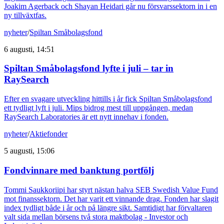
Joakim Agerback och Shayan Heidari går nu försvarssektorn in i en
ny tillväxtfas.
nyheter
/
Spiltan Småbolagsfond
6 augusti, 14:51
Spiltan Småbolagsfond lyfte i juli – tar in
RaySearch
Efter en svagare utveckling hittills i år fick Spiltan Småbolagsfond
ett tydligt lyft i juli. Mips bidrog mest till uppgången, medan
RaySearch Laboratories är ett nytt innehav i fonden.
nyheter
/
Aktiefonder
5 augusti, 15:06
Fondvinnare med banktung portfölj
Tommi Saukkoriipi har styrt nästan halva SEB Swedish Value Fund
mot finanssektorn. Det har varit ett vinnande drag. Fonden har slagit
index tydligt både i år och på längre sikt. Samtidigt har förvaltaren
valt sida mellan börsens två stora maktbolag - Investor och