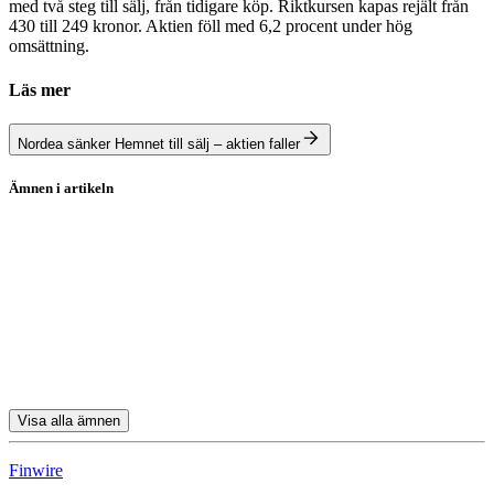
med två steg till sälj, från tidigare köp. Riktkursen kapas rejält från
430 till 249 kronor. Aktien föll med 6,2 procent under hög
omsättning.
Läs mer
Nordea sänker Hemnet till sälj – aktien faller
Ämnen i artikeln
Stockholmsbörsen
Saab
Hemnet
Sectra
Systemair
Visa alla ämnen
Finwire