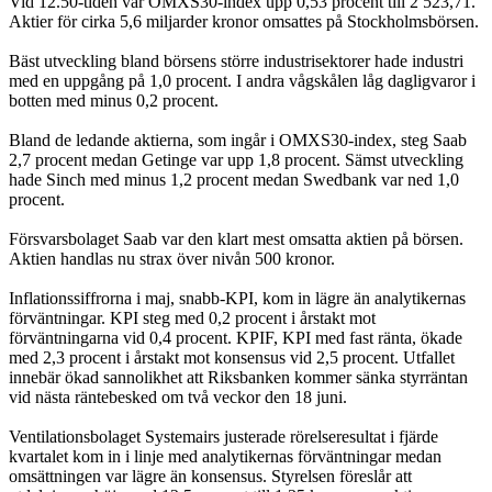
Vid 12.50-tiden var OMXS30-index upp 0,53 procent till 2 523,71.
Aktier för cirka 5,6 miljarder kronor omsattes på Stockholmsbörsen.
Bäst utveckling bland börsens större industrisektorer hade industri
med en uppgång på 1,0 procent. I andra vågskålen låg dagligvaror i
botten med minus 0,2 procent.
Bland de ledande aktierna, som ingår i OMXS30-index, steg Saab
2,7 procent medan Getinge var upp 1,8 procent. Sämst utveckling
hade Sinch med minus 1,2 procent medan Swedbank var ned 1,0
procent.
Försvarsbolaget Saab var den klart mest omsatta aktien på börsen.
Aktien handlas nu strax över nivån 500 kronor.
Inflationssiffrorna i maj, snabb-KPI, kom in lägre än analytikernas
förväntningar. KPI steg med 0,2 procent i årstakt mot
förväntningarna vid 0,4 procent. KPIF, KPI med fast ränta, ökade
med 2,3 procent i årstakt mot konsensus vid 2,5 procent. Utfallet
innebär ökad sannolikhet att Riksbanken kommer sänka styrräntan
vid nästa räntebesked om två veckor den 18 juni.
Ventilationsbolaget Systemairs justerade rörelseresultat i fjärde
kvartalet kom in i linje med analytikernas förväntningar medan
omsättningen var lägre än konsensus. Styrelsen föreslår att