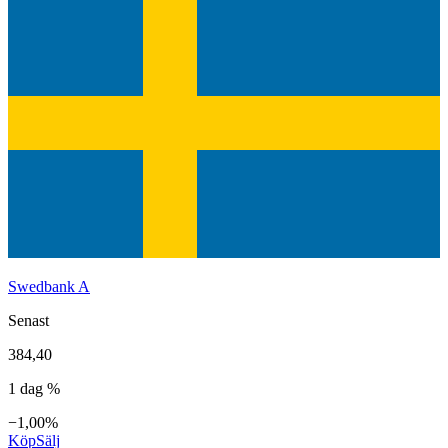
Swedbank A
Senast
384,40
1 dag %
−1,00%
Köp
Sälj