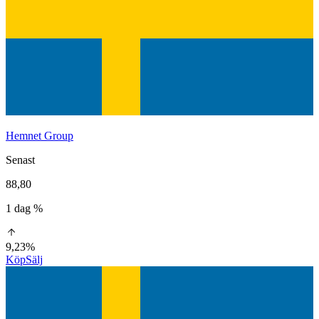
Hemnet Group
Senast
88,80
1 dag %
9,23%
Köp
Sälj