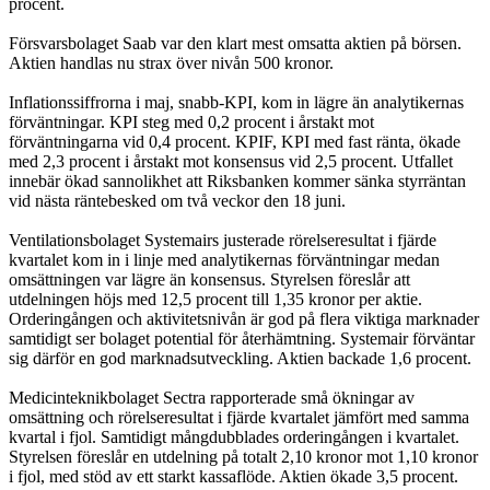
procent.
Försvarsbolaget Saab var den klart mest omsatta aktien på börsen.
Aktien handlas nu strax över nivån 500 kronor.
Inflationssiffrorna i maj, snabb-KPI, kom in lägre än analytikernas
förväntningar. KPI steg med 0,2 procent i årstakt mot
förväntningarna vid 0,4 procent. KPIF, KPI med fast ränta, ökade
med 2,3 procent i årstakt mot konsensus vid 2,5 procent. Utfallet
innebär ökad sannolikhet att Riksbanken kommer sänka styrräntan
vid nästa räntebesked om två veckor den 18 juni.
Ventilationsbolaget Systemairs justerade rörelseresultat i fjärde
kvartalet kom in i linje med analytikernas förväntningar medan
omsättningen var lägre än konsensus. Styrelsen föreslår att
utdelningen höjs med 12,5 procent till 1,35 kronor per aktie.
Orderingången och aktivitetsnivån är god på flera viktiga marknader
samtidigt ser bolaget potential för återhämtning. Systemair förväntar
sig därför en god marknadsutveckling. Aktien backade 1,6 procent.
Medicinteknikbolaget Sectra rapporterade små ökningar av
omsättning och rörelseresultat i fjärde kvartalet jämfört med samma
kvartal i fjol. Samtidigt mångdubblades orderingången i kvartalet.
Styrelsen föreslår en utdelning på totalt 2,10 kronor mot 1,10 kronor
i fjol, med stöd av ett starkt kassaflöde. Aktien ökade 3,5 procent.