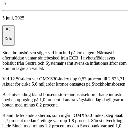
5 juni, 2025
Dela
Stockholmsbörsen stiger vid lunchtid på torsdagen. Närmast i
eftermiddag väntar räntebesked från ECB. I nyhetsflödet syns
bokslut från Sectra och Systemair samt svenska inflationssiffror som
kom in lägre än väntat.
Vid 12.50-tiden var OMXS30-index upp 0,53 procent till 2 523,71.
Aktier för cirka 5,6 miljarder kronor omsattes på Stockholmsbörsen.
Bäst utveckling bland börsens större industrisektorer hade industri
med en uppgång på 1,0 procent. I andra vågskålen låg dagligvaror i
botten med minus 0,2 procent.
Bland de ledande aktierna, som ingår i OMXS30-index, steg Saab
2,7 procent medan Getinge var upp 1,8 procent. Sämst utveckling
hade Sinch med minus 1,2 procent medan Swedbank var ned 1,0