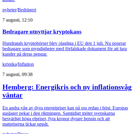
nyheter
/
Bedrägeri
7 augusti, 12:10
Bedragare utnyttjar kryptokaos
Hundratals kryptobörser blev olagliga i EU den 1 juli. Nu poserar
bedragare som myndigheter med förfalskade dokument för att lura
kunder på deras pengar.
krönika
/
Inflation
7 augusti, 09:38
Hemberg: Energikris och ny inflationsvåg
väntar
En andra våg av dyra energipriser kan nå oss redan i höst. Europas
gaslager pekar i den riktningen. Samtidigt möter svenskarna
besvärligt höga elpriser, fyra kronor dyrare bensin och att
matpriserna tickar uppåt.