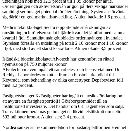
utdelningen höjs med 12,5 procent till 1,35 kronor per aktie.
Orderingången och aktivitetsnivån är god på flera viktiga marknader
samtidigt ser bolaget potential för återhämtning. Systemair förväntar
sig därför en god marknadsutveckling. Aktien backade 1,6 procent.
Medicinteknikbolaget Sectra rapporterade små ökningar av
omsättning och rörelseresultat i fjärde kvartalet jämfört med samma
kvartal i fjol. Samtidigt mångdubblades orderingången i kvartalet.
Styrelsen föreslår en utdelning på totalt 2,10 kronor mot 1,10 kronor
i fjol, med stöd av ett starkt kassaflöde. Aktien ökade 3,5 procent.
Isländska bioteknikbolaget Alvotech har genomfört en riktad
nyemission på 750 miljoner kronor.
Alvotech har även ingått ett samarbetes- och licensavtal med Dr.
Reddys Laboratories om att ta fram en biosimilarkandidat till
Keytruda, som behandling av olika cancertyper. Depåbevisen föll
med 8,2 procent.
Fastighetsbolaget K-Fastigheter har ingått en avsiktsförklaring om
att avyttra en fastighetsportfölj i Göteborgsområdet till en
institutionell investerare. Det handlar om 681 lägenheter som säljs.
Transaktionen beräknas ge bolaget ett likviditetstillskott om netto
592 miljoner kronor. Aktien steg 3,4 procent.
Nordea sänker sin rekommendation för bostadsplattformen Hemnet