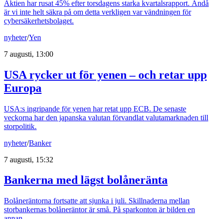
Aktien har rusat 45% efter torsdagens starka kvartalsrapport. Ändå
är vi inte helt säkra på om detta verkligen var vändningen för
cybersäkerhetsbolaget.
nyheter
/
Yen
7 augusti, 13:00
USA rycker ut för yenen – och retar upp
Europa
USA:s ingripande för yenen har retat upp ECB. De senaste
veckorna har den japanska valutan förvandlat valutamarknaden till
storpolitik.
nyheter
/
Banker
7 augusti, 15:32
Bankerna med lägst bolåneränta
Bolåneräntorna fortsatte att sjunka i juli. Skillnaderna mellan
storbankernas bolåneräntor är små. På sparkonton är bilden en
annan.