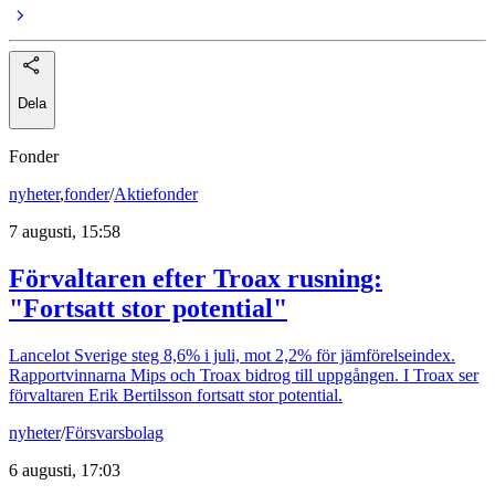
Dela
Fonder
nyheter
,
fonder
/
Aktiefonder
7 augusti, 15:58
Förvaltaren efter Troax rusning:
"Fortsatt stor potential"
Lancelot Sverige steg 8,6% i juli, mot 2,2% för jämförelseindex.
Rapportvinnarna Mips och Troax bidrog till uppgången. I Troax ser
förvaltaren Erik Bertilsson fortsatt stor potential.
nyheter
/
Försvarsbolag
6 augusti, 17:03