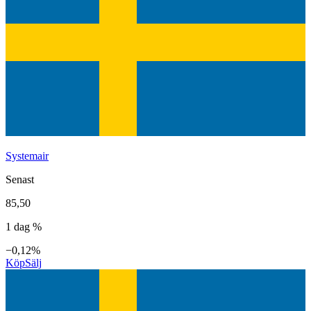
Systemair
Senast
85,50
1 dag %
−0,12%
Köp
Sälj