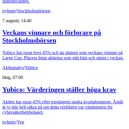
Industrivärden.
nyheter
/
Stockholmsbörsen
7 augusti, 14:40
Veckans vinnare och förlorare på
Stockholmsbörsen
Yubico har rusat över 45% och tar platsen som veckans vinnare på
Large Cap. Placera listar aktierna som gått bäst och sämst i veckan.
Aktieanalys
/
Yubico
Idag, 07:00
Yubico: Värderingen ställer höga krav
Aktien har rusat 45% efter torsdagens starka kvartalsrapport. Ändå
är vi inte helt säkra på om detta verkligen var vändningen för
cybersäkerhetsbolaget.
nyheter
/
Yen