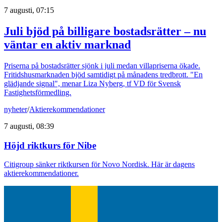
7 augusti, 07:15
Juli bjöd på billigare bostadsrätter – nu
väntar en aktiv marknad
Priserna på bostadsrätter sjönk i juli medan villapriserna ökade.
Fritidshusmarknaden bjöd samtidigt på månadens tredbrott. "En
glädjande signal", menar Liza Nyberg, tf VD för Svensk
Fastighetsförmedling.
nyheter
/
Aktierekommendationer
7 augusti, 08:39
Höjd riktkurs för Nibe
Citigroup sänker riktkursen för Novo Nordisk. Här är dagens
aktierekommendationer.