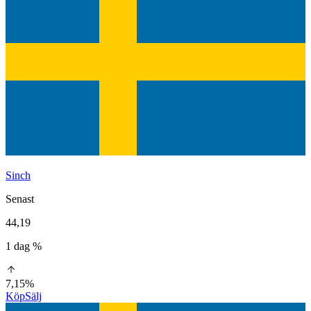
Sinch
Senast
44,19
1 dag %
7,15%
Köp
Sälj