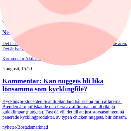
algoritmer.
Aktieanalys
/
Nederman
6 augusti, 15:55
Nederman: Vändning i sikte?
Det har blåst snåla vindar runt Nederman på börsen de senaste åren.
Det är bara delvis befogat av den tuffa marknaden.
Kommentar
,
Aktieanalys
/
Scandi Standard
5 augusti, 15:50
Kommentar: Kan nuggets bli lika
lönsamma som kycklingfilé?
Kycklingproducenten Scandi Standard håller hög fart i affärerna.
Bredden är uppfriskande och flera av affärerna kan bli riktiga
guldklimpar (nuggets). Fast då vill det till att just storsatsningen på
panerade kycklingprodukter, av typen chicken nuggets, blir lönsam.
nyheter
/
Bostadsmarknad