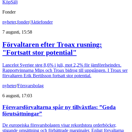
Köp
Sälj
Fonder
nyheter
,
fonder
/
Aktiefonder
7 augusti, 15:58
Förvaltaren efter Troax rusning:
"Fortsatt stor potential"
Lancelot Sverige steg 8,6% i juli, mot 2,2% för jämförelseindex.
Rapportvinnarna Mips och Troax bidrog till uppgången. I Troax ser
förvaltaren Erik Bertilsson fortsatt stor potential.
nyheter
/
Försvarsbolag
6 augusti, 17:03
Försvarsförvaltarna spår ny tillväxtfas: ”Goda
förutsättningar”
De europeiska försvarsbolagen visar rekordstora orderböcker,
stigande omsättning och förbättrade marginaler. Enligt förvaltarna