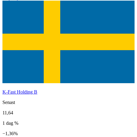
K-Fast Holding B
Senast
11,64
1 dag %
−1,36%