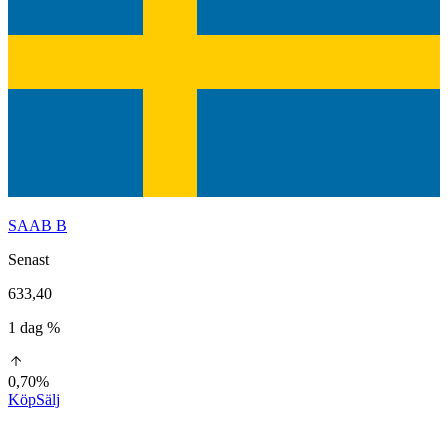
SAAB B
Senast
633,40
1 dag %
0,70%
Köp
Sälj