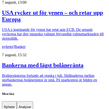
7 augusti, 13:00
USA rycker ut för yenen – och retar upp
Europa
USA:s ingripande för yenen har retat upp ECB. De senaste
veckorna har den japanska valutan förvandlat valutamarknaden till
storpolitik.
nyheter
/
Banker
7 augusti, 15:32
Bankerna med lägst bolåneränta
Bolåneräntorna fortsatte att sjunka i juli. Skillnaderna mellan
storbankernas bolåneräntor är små. På sparkonton är bilden en
annan.
Mest läst
Nyheter
Analyser