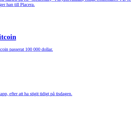
er han till Placera.
itcoin
tcoin passerat 100 000 dollar.
, efter att ha stigit tidigt på tisdagen.