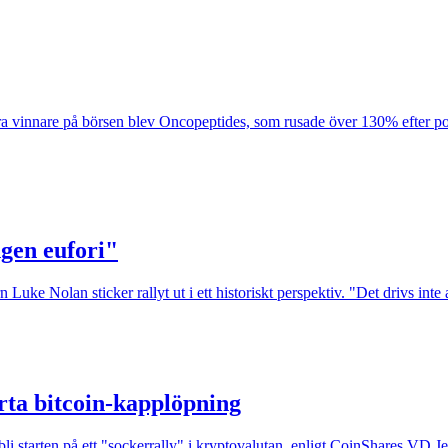
ra vinnare på börsen blev Oncopeptides, som rusade över 130% efter po
ngen eufori"
 Luke Nolan sticker rallyt ut i ett historiskt perspektiv. "Det drivs inte
rta bitcoin-kapplöpning
n bli starten på ett "sockerrally" i kryptovalutan, enligt CoinShares V