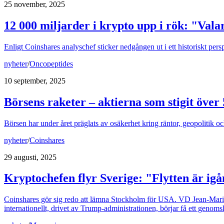
25 november, 2025
12 000 miljarder i krypto upp i rök: "Val
Enligt Coinshares analyschef sticker nedgången ut i ett historiskt pers
nyheter
/
Oncopeptides
10 september, 2025
Börsens raketer – aktierna som stigit över
Börsen har under året präglats av osäkerhet kring räntor, geopolitik och
nyheter
/
Coinshares
29 augusti, 2025
Kryptochefen flyr Sverige: "Flytten är ig
Coinshares gör sig redo att lämna Stockholm för USA. VD Jean-Marie M
internationellt, drivet av Trump-administrationen, börjar få ett genoms