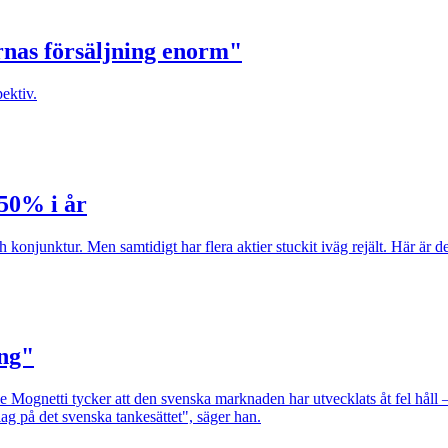
arnas försäljning enorm"
pektiv.
 50% i år
 konjunktur. Men samtidigt har flera aktier stuckit iväg rejält. Här är d
ång"
ognetti tycker att den svenska marknaden har utvecklats åt fel håll – 
lag på det svenska tankesättet", säger han.