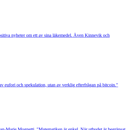
sitiva nyheter om ett av sina läkemedel. Även Kinnevik och
 av eufori och spekulation, utan av verklig efterfrågan på bitcoin."
D Jean-Marie Mognetti. "Matematiken är enkel. När utbudet är begränsat