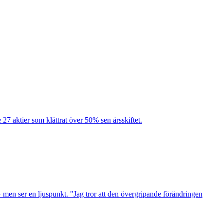
e 27 aktier som klättrat över 50% sen årsskiftet.
men ser en ljuspunkt. "Jag tror att den övergripande förändringen