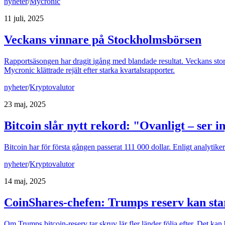
nyheter
/
Mycronic
11 juli, 2025
Veckans vinnare på Stockholmsbörsen
Rapportsäsongen har dragit igång med blandade resultat. Veckans sto
Mycronic klättrade rejält efter starka kvartalsrapporter.
nyheter
/
Kryptovalutor
23 maj, 2025
Bitcoin slår nytt rekord: "Ovanligt – ser i
Bitcoin har för första gången passerat 111 000 dollar. Enligt analytikern
nyheter
/
Kryptovalutor
14 maj, 2025
CoinShares-chefen: Trumps reserv kan sta
Om Trumps bitcoin-reserv tar skruv lär fler länder följa efter. Det ka