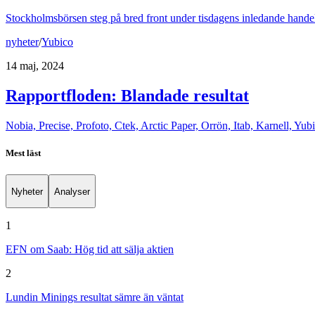
Stockholmsbörsen steg på bred front under tisdagens inledande hande
nyheter
/
Yubico
14 maj, 2024
Rapportfloden: Blandade resultat
Nobia, Precise, Profoto, Ctek, Arctic Paper, Orrön, Itab, Karnell, Yu
Mest läst
Nyheter
Analyser
1
EFN om Saab: Hög tid att sälja aktien
2
Lundin Minings resultat sämre än väntat