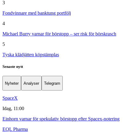
3
Fondvinnare med banktung portfölj
4
Michael Burry varnar för börstopp – ser risk för börskrasch
5
Tyska klädjätten köpstämplas
Senaste nytt
Nyheter
Analyser
Telegram
SpaceX
Idag, 11:00
Einhorn varnar för spekulativ börstopp efter Spacex-notering
EQL Pharma