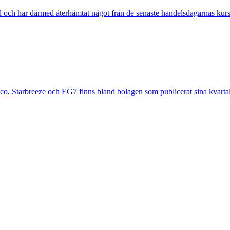
l och har därmed återhämtat något från de senaste handelsdagarnas kurs
bico, Starbreeze och EG7 finns bland bolagen som publicerat sina kvartal