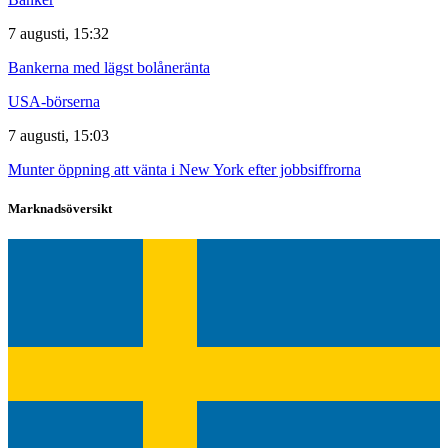
7 augusti, 15:32
Bankerna med lägst bolåneränta
USA-börserna
7 augusti, 15:03
Munter öppning att vänta i New York efter jobbsiffrorna
Marknadsöversikt