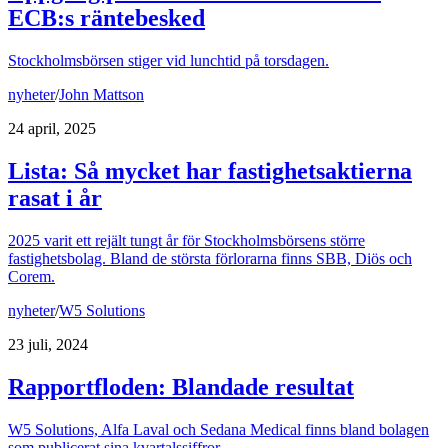
ECB:s räntebesked
Stockholmsbörsen stiger vid lunchtid på torsdagen.
nyheter
/
John Mattson
24 april, 2025
Lista: Så mycket har fastighetsaktierna
rasat i år
2025 varit ett rejält tungt år för Stockholmsbörsens större
fastighetsbolag. Bland de största förlorarna finns SBB, Diös och
Corem.
nyheter
/
W5 Solutions
23 juli, 2024
Rapportfloden: Blandade resultat
W5 Solutions, Alfa Laval och Sedana Medical finns bland bolagen
som publicerat sina kvartalssiffror.