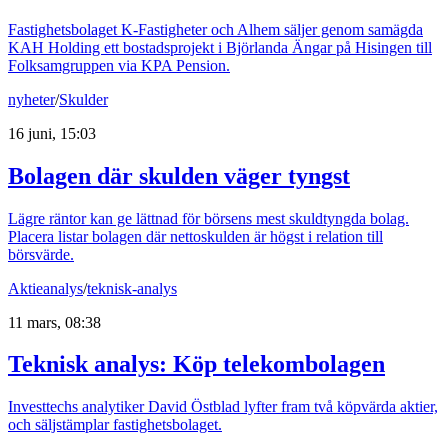
Fastighetsbolaget K-Fastigheter och Alhem säljer genom samägda
KAH Holding ett bostadsprojekt i Björlanda Ängar på Hisingen till
Folksamgruppen via KPA Pension.
nyheter
/
Skulder
16 juni, 15:03
Bolagen där skulden väger tyngst
Lägre räntor kan ge lättnad för börsens mest skuldtyngda bolag.
Placera listar bolagen där nettoskulden är högst i relation till
börsvärde.
Aktieanalys
/
teknisk-analys
11 mars, 08:38
Teknisk analys: Köp telekombolagen
Investtechs analytiker David Östblad lyfter fram två köpvärda aktier,
och säljstämplar fastighetsbolaget.