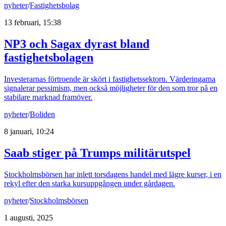
nyheter
/
Fastighetsbolag
13 februari, 15:38
NP3 och Sagax dyrast bland
fastighetsbolagen
Investerarnas förtroende är skört i fastighetssektorn. Värderingarna
signalerar pessimism, men också möjligheter för den som tror på en
stabilare marknad framöver.
nyheter
/
Boliden
8 januari, 10:24
Saab stiger på Trumps militärutspel
Stockholmsbörsen har inlett torsdagens handel med lägre kurser, i en
rekyl efter den starka kursuppgången under gårdagen.
nyheter
/
Stockholmsbörsen
1 augusti, 2025