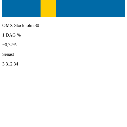
OMX Stockholm 30
1 DAG %
−0,32%
Senast
3 312,34