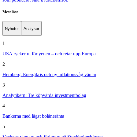
Mest läst
Nyheter
Analyser
1
USA rycker ut för yenen – och retar upp Europa
2
Hemberg: Energikris och ny inflationsvåg väntar
3
Analytikern: Tre köpvärda investmentbolag
4
Bankerna med lägst bolåneränta
5
Veckans vinnare och förlorare på Stockholmsbörsen