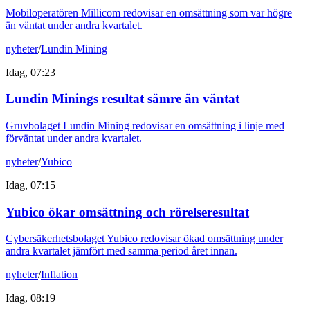
Mobiloperatören Millicom redovisar en omsättning som var högre
än väntat under andra kvartalet.
nyheter
/
Lundin Mining
Idag, 07:23
Lundin Minings resultat sämre än väntat
Gruvbolaget Lundin Mining redovisar en omsättning i linje med
förväntat under andra kvartalet.
nyheter
/
Yubico
Idag, 07:15
Yubico ökar omsättning och rörelseresultat
Cybersäkerhetsbolaget Yubico redovisar ökad omsättning under
andra kvartalet jämfört med samma period året innan.
nyheter
/
Inflation
Idag, 08:19