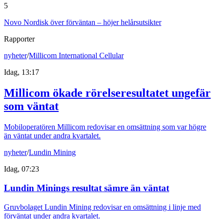
5
Novo Nordisk över förväntan – höjer helårsutsikter
Rapporter
nyheter
/
Millicom International Cellular
Idag, 13:17
Millicom ökade rörelseresultatet ungefär
som väntat
Mobiloperatören Millicom redovisar en omsättning som var högre
än väntat under andra kvartalet.
nyheter
/
Lundin Mining
Idag, 07:23
Lundin Minings resultat sämre än väntat
Gruvbolaget Lundin Mining redovisar en omsättning i linje med
förväntat under andra kvartalet.