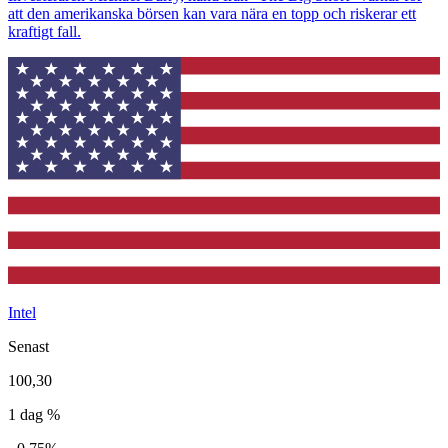
att den amerikanska börsen kan vara nära en topp och riskerar ett
kraftigt fall.
Intel
Senast
100,30
1 dag %