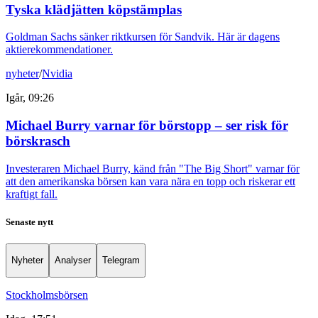
Tyska klädjätten köpstämplas
Goldman Sachs sänker riktkursen för Sandvik. Här är dagens
aktierekommendationer.
nyheter
/
Nvidia
Igår, 09:26
Michael Burry varnar för börstopp – ser risk för
börskrasch
Investeraren Michael Burry, känd från "The Big Short" varnar för
att den amerikanska börsen kan vara nära en topp och riskerar ett
kraftigt fall.
Senaste nytt
Nyheter
Analyser
Telegram
Stockholmsbörsen