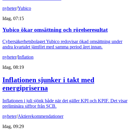
nyheter
/
Yubico
Idag, 07:15
Yubico ökar omsättning och rörelseresultat
Cybersäkerhetsbolaget Yubico redovisar ökad omsättning under
andra kvartalet jämfört med samma period året innan.
nyheter
/
Inflation
Idag, 08:19
Inflationen sjunker i takt med
energipriserna
Inflationen i juli sjönk både när det gäller KPI och KPIF. Det visar
preliminära siffror från SCB.
nyheter
/
Aktierekommendationer
Idag, 09:29