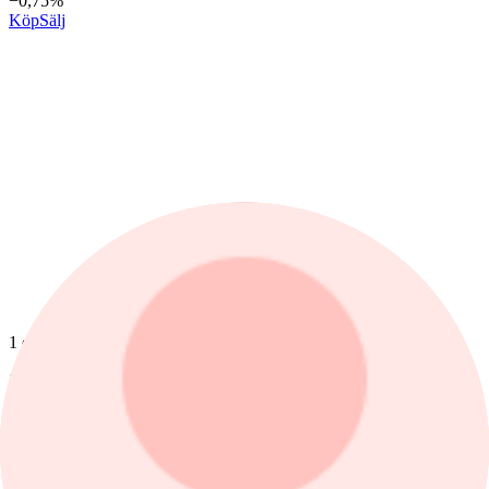
−0,75%
Köp
Sälj
1 dag
1 mån
1 år
nyheter
/
Stockholmsbörsen