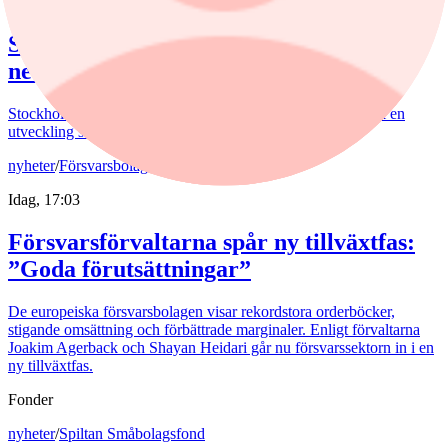
Idag, 17:51
Stockholmsbörsen avslutade dagen svagt
ned
Stockholmsbörsen avslutade torsdagen omkring oförändrat i en
utveckling som speglades av ledande Europabörser.
nyheter
/
Försvarsbolag
Idag, 17:03
Försvarsförvaltarna spår ny tillväxtfas:
”Goda förutsättningar”
De europeiska försvarsbolagen visar rekordstora orderböcker,
stigande omsättning och förbättrade marginaler. Enligt förvaltarna
Joakim Agerback och Shayan Heidari går nu försvarssektorn in i en
ny tillväxtfas.
Fonder
nyheter
/
Spiltan Småbolagsfond