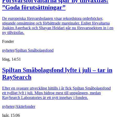
Försvarsförvaltarna spår ny tillväxtfas:
”Goda förutsättningar”
De europeiska försvarsbolagen visar rekordstora orderböcker,
stigande omsättning och förbättrade marginaler. Enligt förvaltarna
Joakim Agerback och Shayan Heidari går nu försvarssektorn in i en
ny tillväxtfas.
Fonder
nyheter
/
Spiltan Småbolagsfond
Idag, 14:51
Spiltan Småbolagsfond lyfte i juli – tar in
RaySearch
Efter en svagare utveckling hittills i år fick Spiltan Småbolagsfond
ett tydligt lyft i juli. Mips bidrog mest till uppgången, medan
RaySearch Laboratories är ett nytt innehav i fonden.
nyheter
/
Aktiefonder
Igår, 15:06