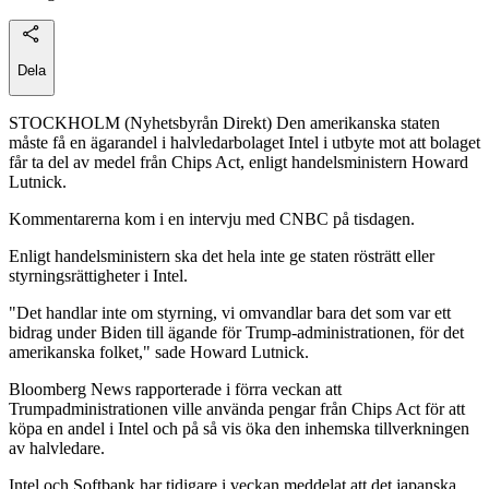
Dela
STOCKHOLM (Nyhetsbyrån Direkt) Den amerikanska staten
måste få en ägarandel i halvledarbolaget Intel i utbyte mot att bolaget
får ta del av medel från Chips Act, enligt handelsministern Howard
Lutnick.
Kommentarerna kom i en intervju med CNBC på tisdagen.
Enligt handelsministern ska det hela inte ge staten rösträtt eller
styrningsrättigheter i Intel.
"Det handlar inte om styrning, vi omvandlar bara det som var ett
bidrag under Biden till ägande för Trump-administrationen, för det
amerikanska folket," sade Howard Lutnick.
Bloomberg News rapporterade i förra veckan att
Trumpadministrationen ville använda pengar från Chips Act för att
köpa en andel i Intel och på så vis öka den inhemska tillverkningen
av halvledare.
Intel och Softbank har tidigare i veckan meddelat att det japanska