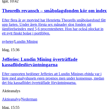
Igår, 10:42
Theorells revansch – småbolagsfonden kör om index
Efter flera år av motvind har Henrietta Theorells småbolagsfond fått
upp farten. Under årets första sex månader slog fonden sitt
jämförelseindex med 5,6 procentenheter. Hon har också plockat in
ett nytt finskt bolag i portföljen.
nyheter
/
Lundin Mining
Idag, 15:36
Jefferies: Lundin Mining överträffade
kassaflödesförväntningarna
Efter rapporten bedömer Jefferies att Lundin Minings ebitda var i
linje med analyshusets egen prognos men under konsensus, medan
det fria kassaflödet överträffade förväntningarna.
Aktieanalys
Aktieanalys
/
Nederman
Idag, 15:55