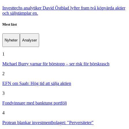
Investtechs analytiker David Östblad lyfter fram två köpvärda aktier
och säljstämplar en.
Mest läst
Nyheter
Analyser
1
Michael Burry varnar för börstopp – ser risk för börskrasch
2
EFN om Saab: Hög tid att sälja aktien
3
Fondvinnare med banktung portfölj
4
Protean blankar investmentbolaget: "Perversiteter"