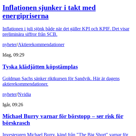
Inflationen sjunker i takt med
energipriserna
Inflationen i juli sjönk både när det gäller KPI och KPIF. Det visar
preliminära siffror från SCB.
nyheter
/
Aktierekommendationer
Idag, 09:29
Tyska klädjätten köpstämplas
Goldman Sachs sänker riktkursen för Sandvik. Här är dagens
aktierekommendationer.
nyheter
/
Nvidia
Igår, 09:26
Michael Burry varnar för börstopp – ser risk för
börskrasch
Investeraren Michael Burry, känd från "The Big Short" varnar för