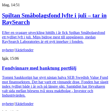
Idag, 14:51
Spiltan Småbolagsfond lyfte i juli – tar in
RaySearch
Efter en svagare utveckling hittills i år fick Spiltan Småbolagsfond
ett tydligt lyft i juli. Mips bidrog mest till uppgången, medan
RaySearch Laboratories är ett nytt innehav i fonden.
nyheter
/
Aktiefonder
Igår, 15:06
Fondvinnare med banktung portfölj
Tommi Saukkoriipi har styrt nästan halva SEB Swedish Value Fund
mot finanssektorn. Det har varit ett vinnande drag. Fonden har slagit
index tydligt både i år och på längre sikt. Samtidigt har förvaltaren
valt sida mellan börsens två stora maktbolag - Investor och
Industrivärden.
nyheter
/
Aktiefonder