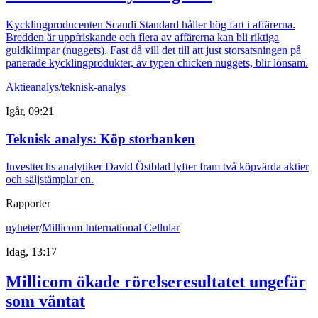
Kycklingproducenten Scandi Standard håller hög fart i affärerna.
Bredden är uppfriskande och flera av affärerna kan bli riktiga
guldklimpar (nuggets). Fast då vill det till att just storsatsningen på
panerade kycklingprodukter, av typen chicken nuggets, blir lönsam.
Aktieanalys
/
teknisk-analys
Igår, 09:21
Teknisk analys: Köp storbanken
Investtechs analytiker David Östblad lyfter fram två köpvärda aktier
och säljstämplar en.
Rapporter
nyheter
/
Millicom International Cellular
Idag, 13:17
Millicom ökade rörelseresultatet ungefär
som väntat