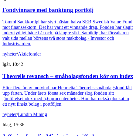
Fondvinnare med banktung portfölj
Tommi Saukkoriipi har styrt nästan halva SEB Swedish Value Fund
mot finanssektorn. Det har varit ett vinnande drag. Fonden har slagit
index tydligt både i år och på längre sikt. Samtidigt har förvaltaren
valt sida mellan börsens två stora maktbolag - Investor och
Industrivärden.
nyheter
/
Aktiefonder
Igår, 10:42
Theorells revansch – småbolagsfonden kör om index
Efter flera år av motvind har Henrietta Theorells småbolagsfond fått
upp farten. Under årets första sex månader slog fonden sitt
jämförelseindex med 5,6 procentenheter. Hon har också plockat in
ett nytt finskt bolag i portföljen.
nyheter
/
Lundin Mining
Idag, 15:36