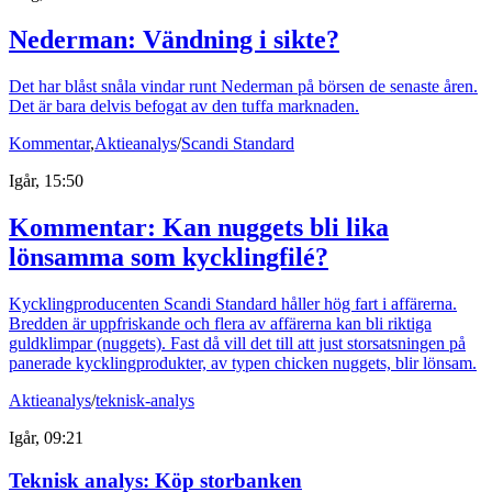
Nederman: Vändning i sikte?
Det har blåst snåla vindar runt Nederman på börsen de senaste åren.
Det är bara delvis befogat av den tuffa marknaden.
Kommentar
,
Aktieanalys
/
Scandi Standard
Igår, 15:50
Kommentar: Kan nuggets bli lika
lönsamma som kycklingfilé?
Kycklingproducenten Scandi Standard håller hög fart i affärerna.
Bredden är uppfriskande och flera av affärerna kan bli riktiga
guldklimpar (nuggets). Fast då vill det till att just storsatsningen på
panerade kycklingprodukter, av typen chicken nuggets, blir lönsam.
Aktieanalys
/
teknisk-analys
Igår, 09:21
Teknisk analys: Köp storbanken