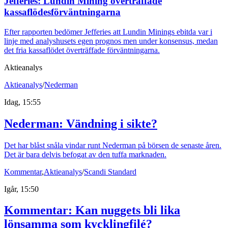
Jefferies: Lundin Mining överträffade
kassaflödesförväntningarna
Efter rapporten bedömer Jefferies att Lundin Minings ebitda var i
linje med analyshusets egen prognos men under konsensus, medan
det fria kassaflödet överträffade förväntningarna.
Aktieanalys
Aktieanalys
/
Nederman
Idag, 15:55
Nederman: Vändning i sikte?
Det har blåst snåla vindar runt Nederman på börsen de senaste åren.
Det är bara delvis befogat av den tuffa marknaden.
Kommentar
,
Aktieanalys
/
Scandi Standard
Igår, 15:50
Kommentar: Kan nuggets bli lika
lönsamma som kycklingfilé?