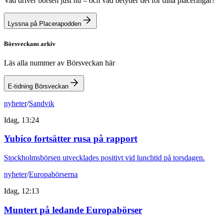
Vad driver börsen just nu – och vad betyder det för dina placeringar?
Lyssna på Placerapodden
Börsveckans arkiv
Läs alla nummer av Börsveckan här
E-tidning Börsveckan
nyheter
/
Sandvik
Idag, 13:24
Yubico fortsätter rusa på rapport
Stockholmsbörsen utvecklades positivt vid lunchtid på torsdagen.
nyheter
/
Europabörserna
Idag, 12:13
Muntert på ledande Europabörser