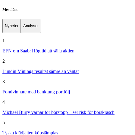
Mest läst
Nyheter
Analyser
1
EFN om Saab: Hög tid att sälja aktien
2
Lundin Minings resultat sämre än väntat
3
Fondvinnare med banktung portfölj
4
Michael Burry varnar för börstopp – ser risk för börskrasch
5
Tyska klädjätten köpstämplas