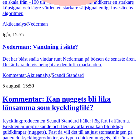
en skala från –100 till +100, där högre värden indikerar en starkare
köpsignal och lägre värden en starkare säljsignal enligt Investtechs
algoritmer.
Aktieanalys
/
Nederman
Igår, 15:55
Nederman: Vändning i sikte?
Det har blåst snåla vindar runt Nederman på börsen de senaste åren.
Det är bara delvis befogat av den tuffa marknaden.
Kommentar
,
Aktieanalys
/
Scandi Standard
5 augusti, 15:50
Kommentar: Kan nuggets bli lika
lönsamma som kycklingfilé?
Kycklingproducenten Scandi Standard håller hög fart i affärerna.
Bredden är uppfriskande och flera av affärerna kan bli riktiga
guldklimpar (nuggets). Fast då vill det till att just storsatsningen på
panerade kycklingprodukter, av typen chicken nuggets, blir lönsam.