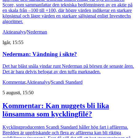
Score, som sammanfattar den tekniska bedömningen av en aktie på
en skala från –100 till +100, där högre värden indikerar en starkare
köpsignal och lägre värden en starkare säljsignal enligt Investtechs
algoritmer.
Aktieanalys
/
Nederman
Igår, 15:55
Nederman: Vändning i sikte?
Det har blåst snåla vindar runt Nederman på börsen de senaste åren.
Det är bara delvis befogat av den tuffa marknaden.
Kommentar
,
Aktieanalys
/
Scandi Standard
5 augusti, 15:50
Kommentar: Kan nuggets bli lika
lönsamma som kycklingfilé?
Kycklingproducenten Scandi Standard håller hög fart i affärerna.
Bredden är uppfriskande och flera av affärerna kan bli riktiga