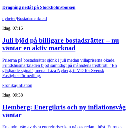
Dragning nedåt på Stockholmsbörsen
nyheter
/
Bostadsmarknad
Idag, 07:15
Juli bjöd på billigare bostadsrätter – nu
väntar en aktiv marknad
Priserna på bostadsrätter sjönk i juli medan villapriserna ökade.
Fritidshusmarknaden bjöd samtidigt på månadens tredbrott. "En
glädjande signal", menar Liza Nyberg, tf VD för Svensk
Fastighetsförmedling.
krönika
/
Inflation
Idag, 09:38
Hemberg: Energikris och ny inflationsvåg
väntar
En andra våg av dyra energipriser kan nå oss redan i höst. Europas