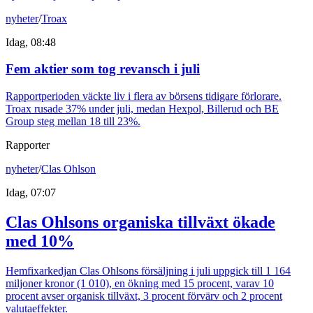
nyheter
/
Troax
Idag, 08:48
Fem aktier som tog revansch i juli
Rapportperioden väckte liv i flera av börsens tidigare förlorare.
Troax rusade 37% under juli, medan Hexpol, Billerud och BE
Group steg mellan 18 till 23%.
Rapporter
nyheter
/
Clas Ohlson
Idag, 07:07
Clas Ohlsons organiska tillväxt ökade
med 10%
Hemfixarkedjan Clas Ohlsons försäljning i juli uppgick till 1 164
miljoner kronor (1 010), en ökning med 15 procent, varav 10
procent avser organisk tillväxt, 3 procent förvärv och 2 procent
valutaeffekter.