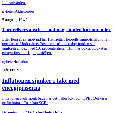
Industrivärden.
nyheter
/
Aktiefonder
5 augusti, 10:42
Theorells revansch – småbolagsfonden kör om index
Efter flera år av motvind har Henrietta Theorells småbolagsfond fått
upp farten. Under årets första sex månader slog fonden sitt
jämförelseindex med 5,6 procentenheter. Hon har också plockat in
ett nytt finskt bolag i portföljen.
nyheter
/
Inflation
Igår, 08:19
Inflationen sjunker i takt med
energipriserna
Inflationen i juli sjönk både när det gäller KPI och KPIF. Det visar
preliminära siffror från SCB.
Dragning nedåt på Stockholmsbörsen