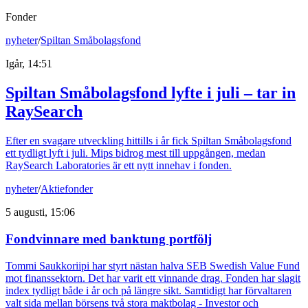
Fonder
nyheter
/
Spiltan Småbolagsfond
Igår, 14:51
Spiltan Småbolagsfond lyfte i juli – tar in
RaySearch
Efter en svagare utveckling hittills i år fick Spiltan Småbolagsfond
ett tydligt lyft i juli. Mips bidrog mest till uppgången, medan
RaySearch Laboratories är ett nytt innehav i fonden.
nyheter
/
Aktiefonder
5 augusti, 15:06
Fondvinnare med banktung portfölj
Tommi Saukkoriipi har styrt nästan halva SEB Swedish Value Fund
mot finanssektorn. Det har varit ett vinnande drag. Fonden har slagit
index tydligt både i år och på längre sikt. Samtidigt har förvaltaren
valt sida mellan börsens två stora maktbolag - Investor och