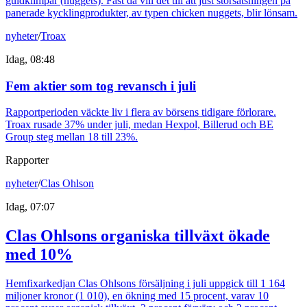
guldklimpar (nuggets). Fast då vill det till att just storsatsningen på
panerade kycklingprodukter, av typen chicken nuggets, blir lönsam.
nyheter
/
Troax
Idag, 08:48
Fem aktier som tog revansch i juli
Rapportperioden väckte liv i flera av börsens tidigare förlorare.
Troax rusade 37% under juli, medan Hexpol, Billerud och BE
Group steg mellan 18 till 23%.
Rapporter
nyheter
/
Clas Ohlson
Idag, 07:07
Clas Ohlsons organiska tillväxt ökade
med 10%
Hemfixarkedjan Clas Ohlsons försäljning i juli uppgick till 1 164
miljoner kronor (1 010), en ökning med 15 procent, varav 10