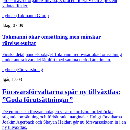
procent avser organisk tillväxt, 3 procent förvärv och 2 procent
valutaeffekter.
nyheter
/
Tokmanni Group
Idag, 07:09
Tokmanni ökar omsättning men minskar
rörelseresultat
Finska detaljhandelsbolaget Tokmanni redovisar ökad omsättning
under andra kvartalet jämfört med samma period året innan.
nyheter
/
Försvarsbolag
Igår, 17:03
Försvarsförvaltarna spår ny tillväxtfas:
”Goda förutsättningar”
De europeiska försvarsbolagen visar rekordstora orderböcker,
stigande omsättning och förbättrade marginaler. Enligt förvaltarna
Joakim Agerback och Shayan Heidari går nu försvarssektorn in i en
ny tillväxtfas.