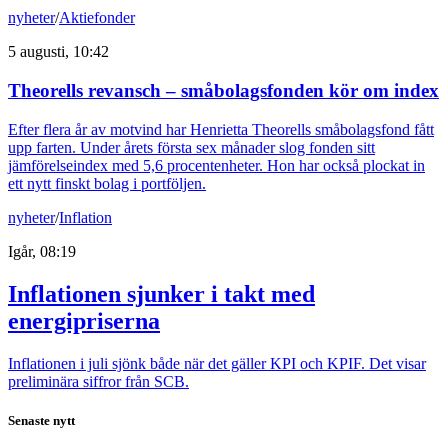
nyheter
/
Aktiefonder
5 augusti, 10:42
Theorells revansch – småbolagsfonden kör om index
Efter flera år av motvind har Henrietta Theorells småbolagsfond fått
upp farten. Under årets första sex månader slog fonden sitt
jämförelseindex med 5,6 procentenheter. Hon har också plockat in
ett nytt finskt bolag i portföljen.
nyheter
/
Inflation
Igår, 08:19
Inflationen sjunker i takt med
energipriserna
Inflationen i juli sjönk både när det gäller KPI och KPIF. Det visar
preliminära siffror från SCB.
Senaste nytt