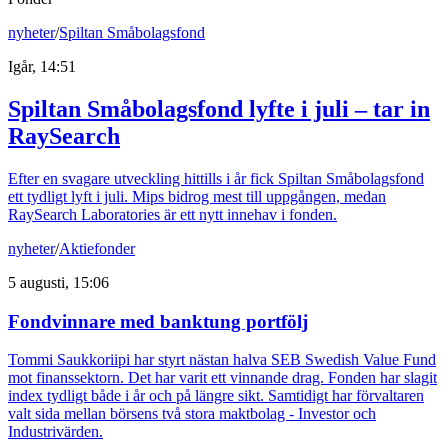
nyheter
/
Spiltan Småbolagsfond
Igår, 14:51
Spiltan Småbolagsfond lyfte i juli – tar in
RaySearch
Efter en svagare utveckling hittills i år fick Spiltan Småbolagsfond
ett tydligt lyft i juli. Mips bidrog mest till uppgången, medan
RaySearch Laboratories är ett nytt innehav i fonden.
nyheter
/
Aktiefonder
5 augusti, 15:06
Fondvinnare med banktung portfölj
Tommi Saukkoriipi har styrt nästan halva SEB Swedish Value Fund
mot finanssektorn. Det har varit ett vinnande drag. Fonden har slagit
index tydligt både i år och på längre sikt. Samtidigt har förvaltaren
valt sida mellan börsens två stora maktbolag - Investor och
Industrivärden.