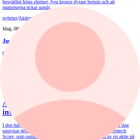
besvärligt höga elpriser, fyra kronor dyrare bensin och att
matpriserna tickar uppåt.
nyheter
/
Aktierekommendationer
Idag, 08:39
Just nu
:
Höjd riktkurs för Nibe
Citigroup sänker riktkursen för Novo Nordisk. Här är dagens
aktierekommendationer.
Aktieanalys
nyheter
,
Aktieanalys
/
Investor
Idag, 08:11
Analytikern: Tre köpvärda
investmentbolag
I den här artikeln lyfter vi fram de tre investmentbolag som i dag
uppvisar den starkaste tekniska bilden enligt vår nya Investtech
Score, som sammanfattar den tekniska bedömningen av en aktie på