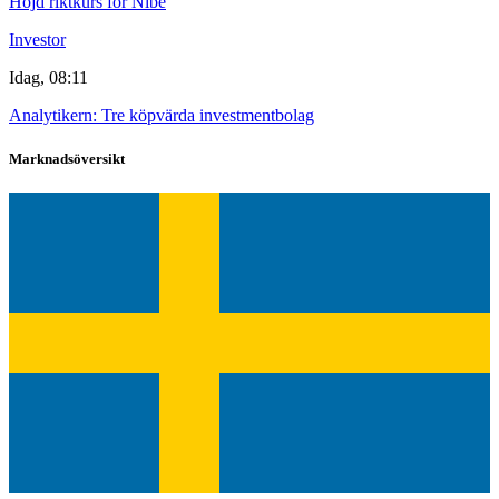
Höjd riktkurs för Nibe
Investor
Idag, 08:11
Analytikern: Tre köpvärda investmentbolag
Marknadsöversikt