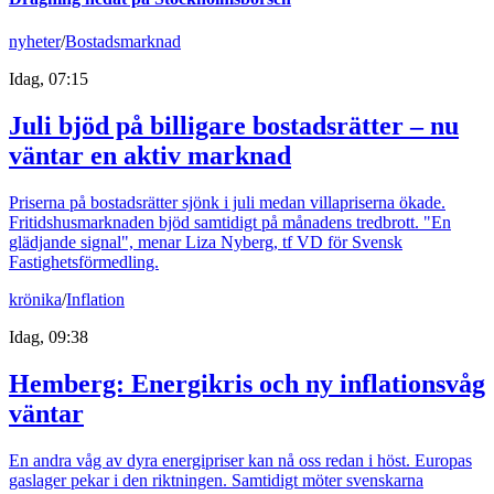
nyheter
/
Bostadsmarknad
Idag, 07:15
Juli bjöd på billigare bostadsrätter – nu
väntar en aktiv marknad
Priserna på bostadsrätter sjönk i juli medan villapriserna ökade.
Fritidshusmarknaden bjöd samtidigt på månadens tredbrott. "En
glädjande signal", menar Liza Nyberg, tf VD för Svensk
Fastighetsförmedling.
krönika
/
Inflation
Idag, 09:38
Hemberg: Energikris och ny inflationsvåg
väntar
En andra våg av dyra energipriser kan nå oss redan i höst. Europas
gaslager pekar i den riktningen. Samtidigt möter svenskarna