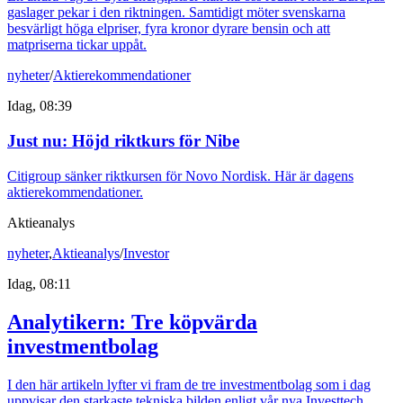
gaslager pekar i den riktningen. Samtidigt möter svenskarna
besvärligt höga elpriser, fyra kronor dyrare bensin och att
matpriserna tickar uppåt.
nyheter
/
Aktierekommendationer
Idag, 08:39
Just nu
:
Höjd riktkurs för Nibe
Citigroup sänker riktkursen för Novo Nordisk. Här är dagens
aktierekommendationer.
Aktieanalys
nyheter
,
Aktieanalys
/
Investor
Idag, 08:11
Analytikern: Tre köpvärda
investmentbolag
I den här artikeln lyfter vi fram de tre investmentbolag som i dag
uppvisar den starkaste tekniska bilden enligt vår nya Investtech