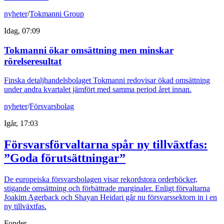
nyheter
/
Tokmanni Group
Idag, 07:09
Tokmanni ökar omsättning men minskar
rörelseresultat
Finska detaljhandelsbolaget Tokmanni redovisar ökad omsättning
under andra kvartalet jämfört med samma period året innan.
nyheter
/
Försvarsbolag
Igår, 17:03
Försvarsförvaltarna spår ny tillväxtfas:
”Goda förutsättningar”
De europeiska försvarsbolagen visar rekordstora orderböcker,
stigande omsättning och förbättrade marginaler. Enligt förvaltarna
Joakim Agerback och Shayan Heidari går nu försvarssektorn in i en
ny tillväxtfas.
Fonder