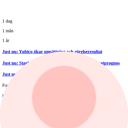
1 dag
1 mån
1 år
Just nu
:
Yubico ökar omsättning och rörelseresultat
Just nu
:
Stark orderingång för Siemens – höjer vinstprognos
Just nu
:
Lundin Minings resultat sämre än väntat
Fonder
nyheter
/
Aktiefonder
Igår, 15:06
Fondvinnare med banktung portfölj