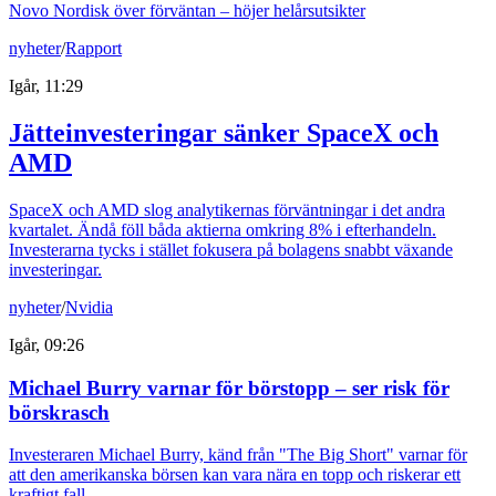
Novo Nordisk över förväntan – höjer helårsutsikter
nyheter
/
Rapport
Igår, 11:29
Jätteinvesteringar sänker SpaceX och
AMD
SpaceX och AMD slog analytikernas förväntningar i det andra
kvartalet. Ändå föll båda aktierna omkring 8% i efterhandeln.
Investerarna tycks i stället fokusera på bolagens snabbt växande
investeringar.
nyheter
/
Nvidia
Igår, 09:26
Michael Burry varnar för börstopp – ser risk för
börskrasch
Investeraren Michael Burry, känd från "The Big Short" varnar för
att den amerikanska börsen kan vara nära en topp och riskerar ett
kraftigt fall.