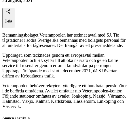
26 augusti, 2021
Dela
Bemanningsbolaget Veteranpoolen har tecknat avtal med SJ. Tio
tågstationer i södra Sverige ska bemannas med bolagets personal för
att underlätta för tågresenärer. Det framgår av ett pressmeddelande.
Uppdraget, som tecknades genom ett avropsavtal mellan
Veteranpoolen och SJ, syftar till att öka närvaro och ge en bättre
service till resenärer genom erfarna kundvärdar på perronger.
Uppdraget är löpande med start i december 2021, då SJ övertar
driften av Krösatågens trafik.
Veteranpoolen behöver rekrytera ytterligare ett hundratal pensionärer
i de berörda områdena. Avtalet omfattar nio Veteranpoolen-kontor.
Följande stationer omfattas av avtalet: Jönköping, Nässjö, Värnamo,
Halmstad, Växjö, Kalmar, Karlskrona, Hässleholm, Linköping och
Västervik.
Ämnen i artikeln
Veteranpoolen