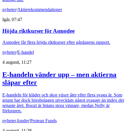
nyheter
/
Aktierekommendationer
Igår, 07:47
Höjda riktkurser för Asmodee
Asmodee får flera höjda riktkurser efter gårdagens rapport.
nyheter
/
E-handel
4 augusti, 11:27
E-handeln vänder upp – men aktierna
släpar efter
E-handeln för kläder och skor växer åter efter flera svaga år. Som
grupp har dock börsbolagen utvecklats något svagare än index det
senaste året. Boozt är listans stora vinnare, medan Nelly är
förloraren.
nyheter
,
fonder
/
Protean Funds
4 augusti, 11:28