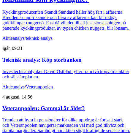
Kycklingproducenten Scandi Standard håller hög fart i affärerna.
Bredden är uppfriskande och flera av affärerna kan bli riktiga
guldklimpar (nuggets). Fast då vill det till att just storsatsningen på
panerade kycklingprodukter, av typen chicken nuggets, blir lönsam.
Aktieanalys
/
teknisk-analys
Igår, 09:21
Teknisk analys: Köp storbanken
Investtechs analytiker David Östblad lyfter fram två köpvärda aktier
och säljstämplar en.
Aktieanalys
/
Veteranpoolen
4 augusti, 14:56
Veteranpoolen: Gammal är äldst?
Trenden att hyra in pensionärer för olika uppdrag är fortsatt stark
och Veteranpoolen navigerar marknaden väl med god tillväxt och
stabila marginaler. Samtidigt har aktien stigit kraftigt de senaste åren.