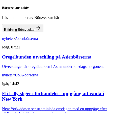
Börsveckans arkiv
Läs alla nummer av Börsveckan här
E-tidning Börsveckan
nyheter
/
Asienbörserna
Idag, 07:21
Oregelbunden utveckling på Asienbörserna
Utvecklingen är oregelbunden i Asien under torsdagsmorgonen.
nyheter
/
USA-börserna
Igår, 14:42
Eli Lilly stiger i förhandeln – uppgång att vänta i
New York
New York-börsen ser ut att inleda onsdagen med en uppgång efter