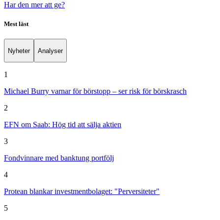
Har den mer att ge?
Mest läst
Nyheter
Analyser
1
Michael Burry varnar för börstopp – ser risk för börskrasch
2
EFN om Saab: Hög tid att sälja aktien
3
Fondvinnare med banktung portfölj
4
Protean blankar investmentbolaget: "Perversiteter"
5