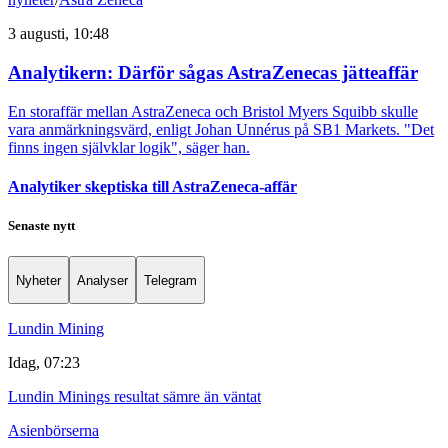
3 augusti, 10:48
Analytikern: Därför sågas AstraZenecas jätteaffär
En storaffär mellan AstraZeneca och Bristol Myers Squibb skulle
vara anmärkningsvärd, enligt Johan Unnérus på SB1 Markets. "Det
finns ingen självklar logik", säger han.
Analytiker skeptiska till AstraZeneca-affär
Senaste nytt
Nyheter
Analyser
Telegram
Lundin Mining
Idag, 07:23
Lundin Minings resultat sämre än väntat
Asienbörserna