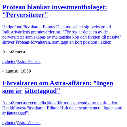
Protean blankar investmentbolaget:
"Perversiteter"
Hedgefondförvaltaren Pontus Dackmo ställer sig tveksam till
Industrivärdens premievärdering. "För oss är detta en av de
perversiteter som skapas av mekaniska köp och flykten till passivt",
skriver Protean-förvaltaren, som tagit en kort position i aktien.
AstraZeneca
nyheter
/
Astra Zeneca
4 augusti, 10:59
Förvaltaren om Astra-affären: ”Ingen
som är jättetaggad"
AstraZenecas eventuella jätteaffär mottas negativt av marknaden.
HealthInvest-förvaltaren Ellinor Hult delar sentimentet: ”Ingen som
är jättetaggad”.
nyheter
/
Astra Zeneca