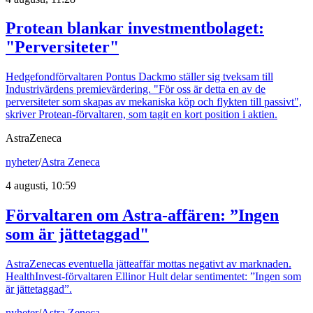
Protean blankar investmentbolaget:
"Perversiteter"
Hedgefondförvaltaren Pontus Dackmo ställer sig tveksam till
Industrivärdens premievärdering. "För oss är detta en av de
perversiteter som skapas av mekaniska köp och flykten till passivt",
skriver Protean-förvaltaren, som tagit en kort position i aktien.
AstraZeneca
nyheter
/
Astra Zeneca
4 augusti, 10:59
Förvaltaren om Astra-affären: ”Ingen
som är jättetaggad"
AstraZenecas eventuella jätteaffär mottas negativt av marknaden.
HealthInvest-förvaltaren Ellinor Hult delar sentimentet: ”Ingen som
är jättetaggad”.
nyheter
/
Astra Zeneca