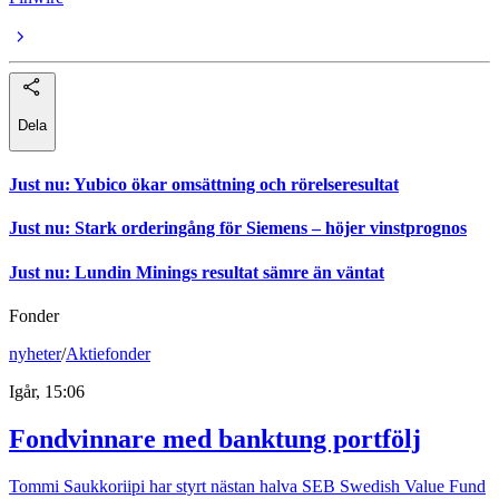
Dela
Just nu
:
Yubico ökar omsättning och rörelseresultat
Just nu
:
Stark orderingång för Siemens – höjer vinstprognos
Just nu
:
Lundin Minings resultat sämre än väntat
Fonder
nyheter
/
Aktiefonder
Igår, 15:06
Fondvinnare med banktung portfölj
Tommi Saukkoriipi har styrt nästan halva SEB Swedish Value Fund