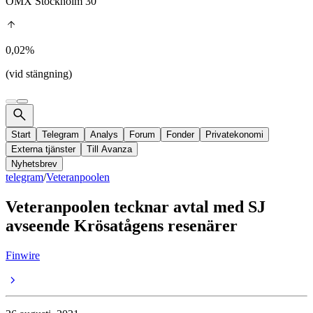
OMX Stockholm 30
0,02%
(vid stängning)
Start
Telegram
Analys
Forum
Fonder
Privatekonomi
Externa tjänster
Till Avanza
Nyhetsbrev
telegram
/
Veteranpoolen
Veteranpoolen tecknar avtal med SJ
avseende Krösatågens resenärer
Finwire