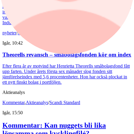
Tommi Saukkoriipi har styrt nästan halva SEB Swedish Value Fund
mot finanssektorn. Det har varit ett vinnande drag. Fonden har slagit
index tydligt både i år och på längre sikt. Samtidigt har förvaltaren
valt sida mellan börsens två stora maktbolag - Investor och
Industrivärden.
nyheter
/
Aktiefonder
Igår, 10:42
Theorells revansch – småbolagsfonden kör om index
Efter flera år av motvind har Henrietta Theorells småbolagsfond fått
upp farten. Under årets första sex månader slog fonden sitt
jämförelseindex med 5,6 procentenheter. Hon har också plockat in
ett nytt finskt bolag i portföljen.
Aktieanalys
Kommentar
,
Aktieanalys
/
Scandi Standard
Igår, 15:50
Kommentar: Kan nuggets bli lika
lönsamma som kycklingfilé?