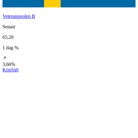
Veteranpoolen B
Senast
65,20
1 dag %
3,66%
Köp
Sälj