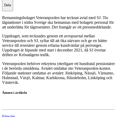
Dela
Bemanningsbolaget Veteranpoolen har tecknat avtal med SJ. Tio
tågstationer i södra Sverige ska bemannas med bolagets personal för
att underlätta för tågresenärer. Det framgår av ett pressmeddelande.
Uppdraget, som tecknades genom ett avropsavtal mellan
Veteranpoolen och SJ, syftar till att öka närvaro och ge en bättre
service till resenärer genom erfarna kundvärdar på perronger.
Uppdraget är löpande med start i december 2021, då SJ övertar
driften av Krösatågens trafik.
Veteranpoolen behöver rekrytera ytterligare ett hundratal pensionärer
i de berörda områdena. Avtalet omfattar nio Veteranpoolen-kontor.
Följande stationer omfattas av avtalet: Jönköping, Nässjö, Värnamo,
Halmstad, Växjö, Kalmar, Karlskrona, Hässleholm, Linköping och
Västervik.
Ämnen i artikeln
Veteranpoolen
Finwire