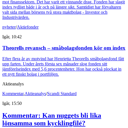
mot finanssektorn. Det har varit ett vinnande drag. Fonden har slagit
index tydligt både i år och på längre sikt. Samtidigt har förvaltaren
valt sida mellan börsens två stora maktbolag - Investor och
Industrivärden.
nyheter
/
Aktiefonder
Igår, 10:42
Theorells revansch – småbolagsfonden kör om index
Efter flera år av motvind har Henrietta Theorells småbolagsfond fått
upp farten. Under årets första sex månader slog fonden sitt
jämförelseindex med 5,6 procentenheter. Hon har också plockat in
ett nytt finskt bolag i portföljen.
Aktieanalys
Kommentar
,
Aktieanalys
/
Scandi Standard
Igår, 15:50
Kommentar: Kan nuggets bli lika
lönsamma som kycklingfilé?