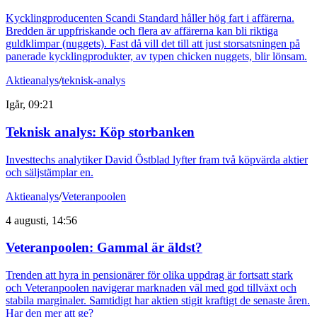
Kycklingproducenten Scandi Standard håller hög fart i affärerna.
Bredden är uppfriskande och flera av affärerna kan bli riktiga
guldklimpar (nuggets). Fast då vill det till att just storsatsningen på
panerade kycklingprodukter, av typen chicken nuggets, blir lönsam.
Aktieanalys
/
teknisk-analys
Igår, 09:21
Teknisk analys: Köp storbanken
Investtechs analytiker David Östblad lyfter fram två köpvärda aktier
och säljstämplar en.
Aktieanalys
/
Veteranpoolen
4 augusti, 14:56
Veteranpoolen: Gammal är äldst?
Trenden att hyra in pensionärer för olika uppdrag är fortsatt stark
och Veteranpoolen navigerar marknaden väl med god tillväxt och
stabila marginaler. Samtidigt har aktien stigit kraftigt de senaste åren.
Har den mer att ge?