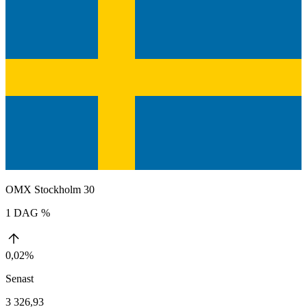
OMX Stockholm 30
1 DAG %
0,02%
Senast
3 326,93