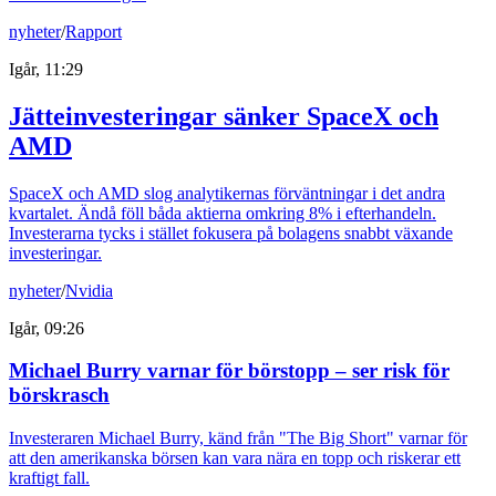
nyheter
/
Rapport
Igår, 11:29
Jätteinvesteringar sänker SpaceX och
AMD
SpaceX och AMD slog analytikernas förväntningar i det andra
kvartalet. Ändå föll båda aktierna omkring 8% i efterhandeln.
Investerarna tycks i stället fokusera på bolagens snabbt växande
investeringar.
nyheter
/
Nvidia
Igår, 09:26
Michael Burry varnar för börstopp – ser risk för
börskrasch
Investeraren Michael Burry, känd från "The Big Short" varnar för
att den amerikanska börsen kan vara nära en topp och riskerar ett
kraftigt fall.