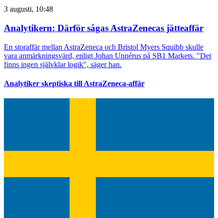
3 augusti, 10:48
Analytikern: Därför sågas AstraZenecas jätteaffär
En storaffär mellan AstraZeneca och Bristol Myers Squibb skulle
vara anmärkningsvärd, enligt Johan Unnérus på SB1 Markets. "Det
finns ingen självklar logik", säger han.
Analytiker skeptiska till AstraZeneca-affär