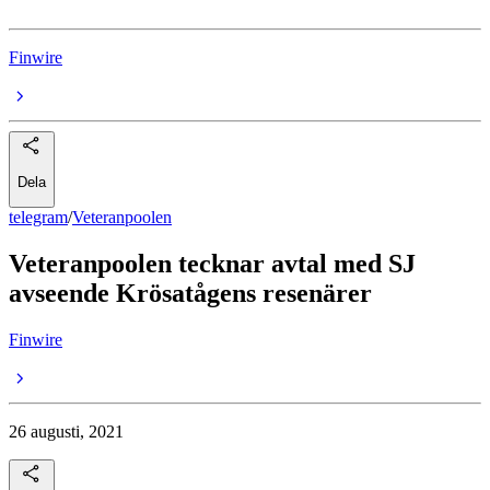
Finwire
Dela
telegram
/
Veteranpoolen
Veteranpoolen tecknar avtal med SJ
avseende Krösatågens resenärer
Finwire
26 augusti, 2021