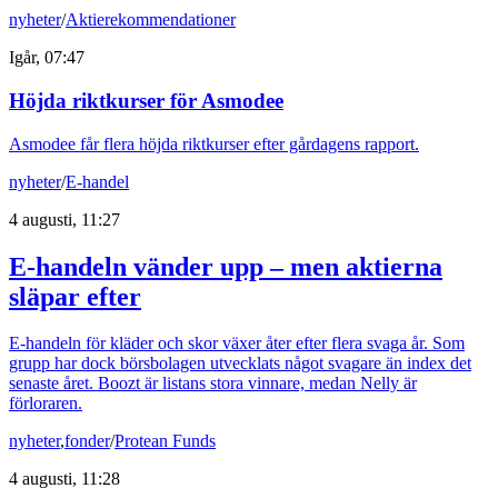
nyheter
/
Aktierekommendationer
Igår, 07:47
Höjda riktkurser för Asmodee
Asmodee får flera höjda riktkurser efter gårdagens rapport.
nyheter
/
E-handel
4 augusti, 11:27
E-handeln vänder upp – men aktierna
släpar efter
E-handeln för kläder och skor växer åter efter flera svaga år. Som
grupp har dock börsbolagen utvecklats något svagare än index det
senaste året. Boozt är listans stora vinnare, medan Nelly är
förloraren.
nyheter
,
fonder
/
Protean Funds
4 augusti, 11:28