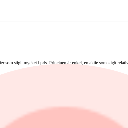
 som stigit mycket i pris. Principen är enkel, en aktie som stigit relativt
gång står för dörren. Men en systematisk ansats att investera i vinnarakt
araktier globalt haft en årlig genomsnittsavkastning på 11,4 procent
tiskt varit lägre för MSCI World Momentumindex trots en överavkastnin
nande strategi de senaste 26 åren. Om historien upprepar sig kan den for
att man har en faktorexponering, en faktor som kallas momentum. Mom
gre avkastning än andra aktier på börsen har en hög exponering till mom