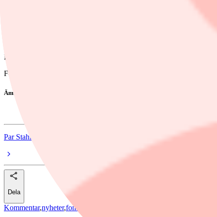
XTracker hör till DWS som hör till en av Europas största kapitalfö
ETF är 0,3 procent. Förutom den årliga förvaltningsavgiften betalar du
Vill du ha koll på vad som händer på fondmarknaden. Prenumerera på 
Följ mig gärna på Twitter
Följ Placera på Facebook , LinkedIn, Twitter, YouTube och Soundcl
Ämnen i artikeln
fonder
Par Stahl
Dela
Kommentar
,
nyheter
,
fonder
/
fonder