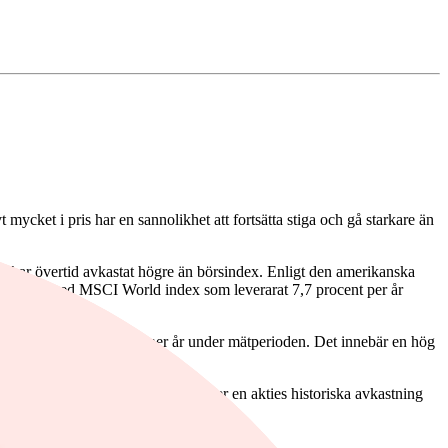
 mycket i pris har en sannolikhet att fortsätta stiga och gå starkare än
ier har övertid avkastat högre än börsindex. Enligt den amerikanska
 jämfört med MSCI World index som leverarat 7,7 procent per år
g på 3,7 procentenheter per år under mätperioden. Det innebär en hög
tsätta.
entum är en faktor som beskriver en akties historiska avkastning
entum.