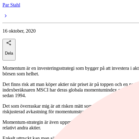
Par Stahl
16 oktober, 2020
Dela
Momentum är en investeringsstrategi som bygger på att investera i aktier
börsen som helhet.
Det finns risk att man köper aktier när priset är på toppen och en ned
indexberäknaren MSCI har deras globala momentumindex som letar vinn
sedan 1994.
Det som överraskar mig är att risken mätt som standardavvikelse fak
riskjusterad avkastning för momentumstrategin och att det varit en vin
Momentum-strategin är även uppmärksammad akademiskt. Då heter det 
relativt andra aktier.
Enkelt uttryckt kan man säga att en aktie som historiskt levererat hö