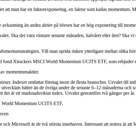
att man har en faktorexponering, en faktor som kallas momentum. Mom
gre avkastning än andra aktier på börsen har en hög exponering till mom
svalet. Ska det vara vinnare senaste månaden, halvåret eller året? Ska vi
Momentumstrategien. Vill man sprida risken ytterligare mellan olika börs
örshandlad fond Xtrackers MSCI World Momentum UCITS ETF, som erbjuder
j av momentumaktier.
ser. Indexet omfattar företag inom de flesta branscher. Urvalet till i
ar utvecklats bättre än de övriga under de senaste 6–12 månaderna och s
att det är ett marknadsviktat index. Urvalet genomförs två gånger per år.
SCI World Momentum UCITS ETF.
aven
ch Microsoft är de två största innehaven. Intressant att notera är att Mi