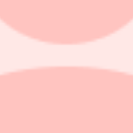
rvaltare. DWS var tidigare Deutsche Banks kapitalförvaltningsverksa
 courtage på affären. Likviditeten i fonden är bra och spreaden – skilln
mitt nyhetsbrev som kommer en gång i månaden och är helt gratis. Här
oud