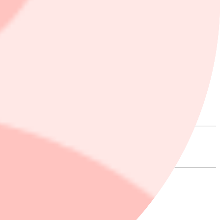
mhet. Förvaltningsavgiften för Xtrackers MSCI World Momentum UCITS
aden mellan köp och säljkurs – är liten.
 lägger du upp din kostnadsfria prenumeration på nyhetsbrevet.