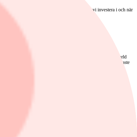
 riskjustera avkastningen? Hur många aktier ska vi investera i och när
er och valutor är det ett omfattande arbete.
 en bra och bred exponering mot globala momentumaktier.
ndexet är baserat på de drygt 1600 aktierna som ingår i MSCI World
om troligen kommer att fortsätta att utvecklas väl inom den närmaste
crosoft är en av de aktier som varit med längst tid av de tio största
är som väntat tekniktung, runt 30 procent är klassificerade som
hårschampo till cancerläkemedel. Tredje största sektor är
ar idag drygt 3,2 miljarder kronor.