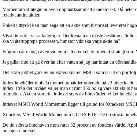
Momentum-strategin är även uppmärksammad akademiskt. Då heter det 
relativt andra aktier.
Enkelt uttryckt kan man säga att en aktie som historiskt levererat hö
Visst finns det vissa fallgropar. Det första man måste bestämma är tid
ska vi återupprepa processen, hur stor vikt ska varje aktie ha?
Frågorna är många även vid en relativt enkelt definierad strategi som 
Jag gillar inte att gå över ån efter vatten så jag har hittat en b
Det stora jobbet görs av indexberäknaren MSCI som tar ut en portföl
Index innehåller globala momentumaktier noterade på 23 utvecklade bör
Index. Ifrån det urvalet väljer man ut runt 350 bolag vars aktiekurs h
framtiden. Aktien storlek i indexet styrs av börsvärdet, vilket innebär 
Indexet MSCI World Momentum ligger till grund för Xtrackers M
Xtrackers MSCI World Momentum UCITS ETF: De tio största inneh
De tio största innehaven motsvarar 32 procent av fondens värde. Apple o
bolagen i indexet.