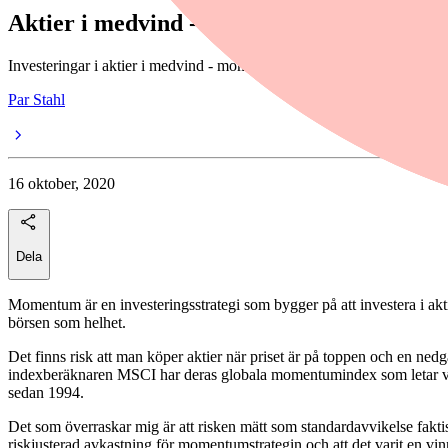
Aktier i medvind - en vinnande strategi
Investeringar i aktier i medvind - momentumaktier - har varit en vinnand
Par Stahl
16 oktober, 2020
Dela
Momentum är en investeringsstrategi som bygger på att investera i aktier
börsen som helhet.
Det finns risk att man köper aktier när priset är på toppen och en ned
indexberäknaren MSCI har deras globala momentumindex som letar vinn
sedan 1994.
Det som överraskar mig är att risken mätt som standardavvikelse fak
riskjusterad avkastning för momentumstrategin och att det varit en vin