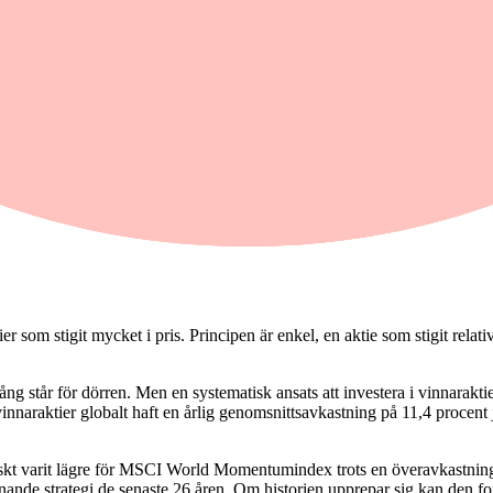
e strategi över tid, trots att det inte är riskfritt. Placera har hittat e
 som stigit mycket i pris. Principen är enkel, en aktie som stigit relativt
gång står för dörren. Men en systematisk ansats att investera i vinnarakt
araktier globalt haft en årlig genomsnittsavkastning på 11,4 procent
tiskt varit lägre för MSCI World Momentumindex trots en överavkastnin
nande strategi de senaste 26 åren. Om historien upprepar sig kan den for