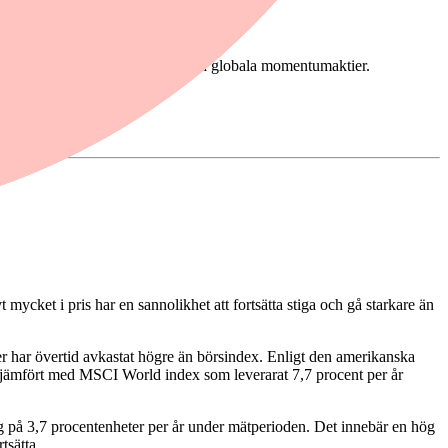
n spännande investering som satsar på globala momentumaktier.
 mycket i pris har en sannolikhet att fortsätta stiga och gå starkare än
ier har övertid avkastat högre än börsindex. Enligt den amerikanska
 jämfört med MSCI World index som leverarat 7,7 procent per år
g på 3,7 procentenheter per år under mätperioden. Det innebär en hög
tsätta.