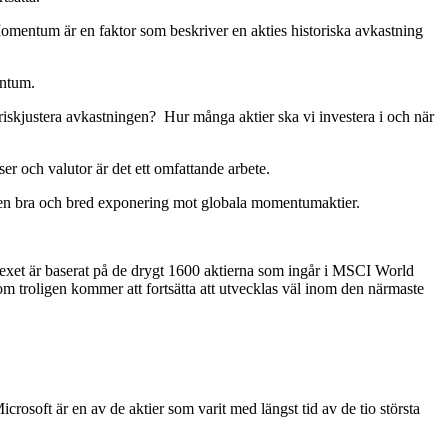
entum är en faktor som beskriver en akties historiska avkastning
entum.
 riskjustera avkastningen? Hur många aktier ska vi investera i och när
er och valutor är det ett omfattande arbete.
 en bra och bred exponering mot globala momentumaktier.
ndexet är baserat på de drygt 1600 aktierna som ingår i MSCI World
om troligen kommer att fortsätta att utvecklas väl inom den närmaste
crosoft är en av de aktier som varit med längst tid av de tio största