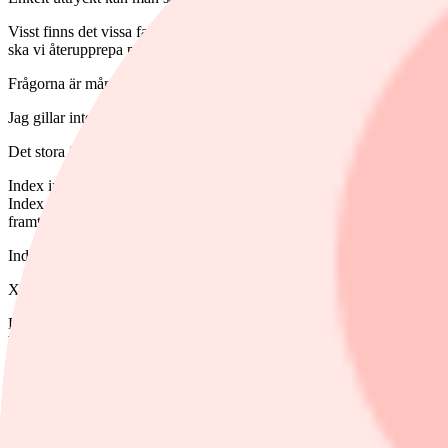
Visst finns det vissa fallgropar. Det första man måste bestämma är tid
ska vi återupprepa processen, hur stor vikt ska varje aktie ha?
Frågorna är många även vid en relativt enkelt definierad strategi som 
Jag gillar inte att gå över ån efter vatten så jag har hittat en b
Det stora jobbet görs av indexberäknaren MSCI som tar ut en portföl
Index innehåller globala momentumaktier noterade på 23 utvecklade bör
Index. Ifrån det urvalet väljer man ut runt 350 bolag vars aktiekurs h
framtiden. Aktien storlek i indexet styrs av börsvärdet, vilket innebär 
Indexet MSCI World Momentum ligger till grund för Xtrackers M
Xtrackers MSCI World Momentum UCITS ETF: De tio största inneh
De tio största innehaven motsvarar 32 procent av fondens värde. Apple o
bolagen i indexet.
USA-bolag utgör den absolut största delen i fonden och med hela 72 pr
teknikbolag. Näst största sektor är hälsovårdsbolag på 28 procent. Hä
kommunikation på 10 procent. Teknikkonglomeratet Alphabet som äger
I år är fondens avkastning 15 procent, vilket är bättre än breda globa