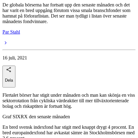
De globala börserna har fortsatt upp den senaste månaden och det
har varit en bred uppgång förutom vissa smala branschfonder som
hamnat på förlorarlistan. Det ser man tydligt i listan över senaste
månadens fondvinnare.
Par Stahl
16 juli, 2021
Dela
Flertalet börser har stigit under månaden och man kan skönja en viss
sektorrotation från cykliska värdeaktier till mer tillväxtorienterade
bolag och riskaptiten är fortsatt hög.
Graf SIXRX den senaste månaden
En bred svensk indexfond har stigit med knappt drygt 4 procent. En
bred europaindexfond har avkastat sämre än Stockholmsbörsen med