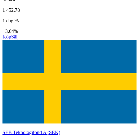
1 452,78
1 dag %
−3,04%
Köp
Sälj
SEB Teknologifond A (SEK)