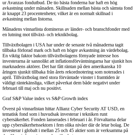
ur Avanzas fondutbud. De tio bästa fonderna har haft en hög
avkastning under månaden. Skillnaden mellan bästa och sämsta fond
är knappt 23 procentenheter, vilket är en normalt skillnad i
avkastning mellan listorna.
Månadens vinnarlista domineras av länder- och branschfonder med
en lutning mot tillväxt- och teknikbolag.
Tillväxtbolagen i USA har under de senaste två månaderna tagit
tillbaka förlorad mark och haft en högre avkastning än värdebolag.
En viktig faktor bakom tillväxtbolagens förnyade intresse hos
investerarna är sannolikt att inflationsförväntningarna har sjunkit hos
marknadens aktörer. Det har fått räntan på den amerikanska 10
åringen sjunkit tillbaka från årets rekordnotering som noterades i
april. Tillväxtbolag med stora förväntade vinster i framtiden är
väldigt räntekänsliga, vilket påverkat dem både negativt under
februari till maj och nu positivt.
Graf S&P Value index vs S&P Growth index
Överst på vinnarlistan hittar Allianz Cyber Security AT USD, en
tematisk fond som i huvudsak investerar i tekniken runt
cybersäkerhet. Fonden lanserades i februari i år. Förvaltarna delar
upp cybersäkerhetssektorn i fem olika nivåer där de letar bolag. De
investerar i globalt i mellan 25 och 45 aktier som är verksamma på