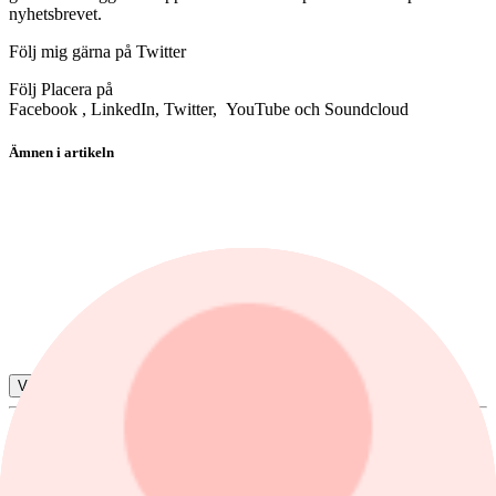
nyhetsbrevet.
Följ mig gärna på Twitter
Följ Placera på
Facebook , LinkedIn, Twitter, YouTube och Soundcloud
Ämnen i artikeln
fonder
Allianz Cyber Security AT USD Acc
Swedbank Robur USA A
Mirae Asset Korea Equity A USD
MS INVF US Growth A USD
Visa alla ämnen
Par Stahl