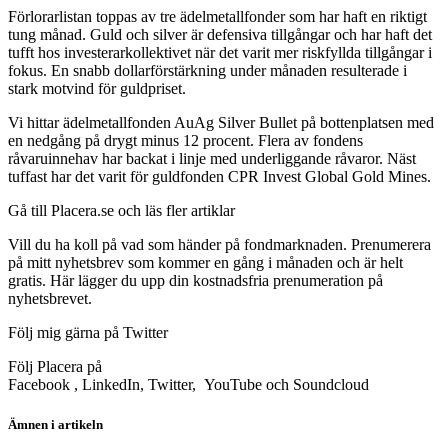
Förlorarlistan toppas av tre ädelmetallfonder som har haft en riktigt
tung månad. Guld och silver är defensiva tillgångar och har haft det
tufft hos investerarkollektivet när det varit mer riskfyllda tillgångar i
fokus. En snabb dollarförstärkning under månaden resulterade i
stark motvind för guldpriset.
Vi hittar ädelmetallfonden AuAg Silver Bullet på bottenplatsen med
en nedgång på drygt minus 12 procent. Flera av fondens
råvaruinnehav har backat i linje med underliggande råvaror. Näst
tuffast har det varit för guldfonden CPR Invest Global Gold Mines.
Gå till Placera.se och läs fler artiklar
Vill du ha koll på vad som händer på fondmarknaden. Prenumerera
på mitt nyhetsbrev som kommer en gång i månaden och är helt
gratis. Här lägger du upp din kostnadsfria prenumeration på
nyhetsbrevet.
Följ mig gärna på Twitter
Följ Placera på
Facebook , LinkedIn, Twitter, YouTube och Soundcloud
Ämnen i artikeln
fonder