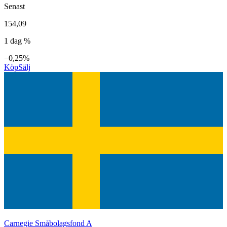
Senast
154,09
1 dag %
−0,25%
Köp
Sälj
Carnegie Småbolagsfond A