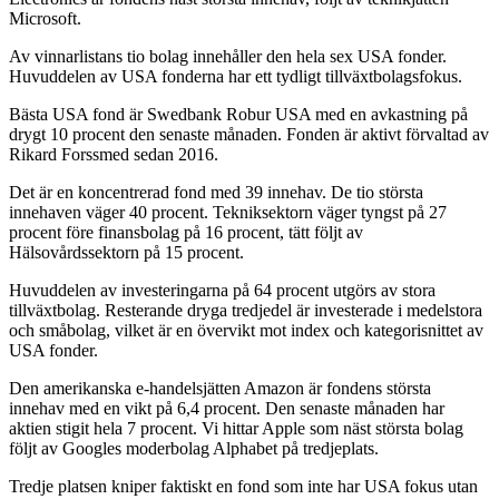
Microsoft.
Av vinnarlistans tio bolag innehåller den hela sex USA fonder.
Huvuddelen av USA fonderna har ett tydligt tillväxtbolagsfokus.
Bästa USA fond är Swedbank Robur USA med en avkastning på
drygt 10 procent den senaste månaden. Fonden är aktivt förvaltad av
Rikard Forssmed sedan 2016.
Det är en koncentrerad fond med 39 innehav. De tio största
innehaven väger 40 procent. Tekniksektorn väger tyngst på 27
procent före finansbolag på 16 procent, tätt följt av
Hälsovårdssektorn på 15 procent.
Huvuddelen av investeringarna på 64 procent utgörs av stora
tillväxtbolag. Resterande dryga tredjedel är investerade i medelstora
och småbolag, vilket är en övervikt mot index och kategorisnittet av
USA fonder.
Den amerikanska e-handelsjätten Amazon är fondens största
innehav med en vikt på 6,4 procent. Den senaste månaden har
aktien stigit hela 7 procent. Vi hittar Apple som näst största bolag
följt av Googles moderbolag Alphabet på tredjeplats.
Tredje platsen kniper faktiskt en fond som inte har USA fokus utan