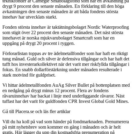
teknikfonder är Carnegie Småbolagsfond som har en avkastning på
drygt 9 procent den senaste månaden. En förklaring till den höga
avkastningen den senaste månaden är att båda fondens största
innehav har utvecklats starkt.
Fonden största innehav är taktätningsbolaget Nordic Waterproofing
som stigit över 22 procent den senaste månaden. Det näst största
innehavet är norska mjukvarubolaget Smartcraft som har en
uppgång på drygt 20 procent i ryggen.
Förlorarlistan toppas av tre ädelmetallfonder som har haft en riktigt
tung månad. Guld och silver är defensiva tillgångar och har haft det
tufft hos investerarkollektivet när det varit mer riskfyllda tillgångar i
fokus. En snabb dollarförstärkning under månaden resulterade i
stark motvind för guldpriset.
Vi hittar ädelmetallfonden AuAg Silver Bullet på bottenplatsen med
en nedgång på drygt minus 12 procent. Flera av fondens
råvaruinnehav har backat i linje med underliggande råvaror. Näst
tuffast har det varit för guldfonden CPR Invest Global Gold Mines.
Gå till Placera.se och läs fler artiklar
Vill du ha koll på vad som händer på fondmarknaden. Prenumerera
på mitt nyhetsbrev som kommer en gång i månaden och är helt
gratis. Här lägger du upp din kostnadsfria prenumeration på