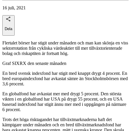
16 juli, 2021
Dela
Flertalet börser har stigit under månaden och man kan skönja en viss
sektorrotation från cykliska värdeaktier till mer tillväxtorienterade
bolag och riskaptiten är fortsatt hög.
Graf SIXRX den senaste månaden
En bred svensk indexfond har stigit med knappt drygt 4 procent. En
bred europaindexfond har avkastat sämre än Stockholmsbörsen med
3,6 procent.
En globalfond har avkastat mer med drygt 5 procent. Den största
vikten i en globalfond har USA på drygt 55 procent, och en USA
baserad indexfond har stigit ännu mer med i uppgången på närmare
6 procent.
Trots det höga risktagandet har tillväxtmarknaderna haft det
kämpigare under månaden och en bred tillväxtmarknadsfond har
bara avkastat knappa procenten, mätt i svenska kronor. Den skrala