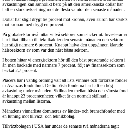
avkastningen kan sannolikt bero på att den amerikanska dollar har
haft en stark avkastning mot de flesta valutor den senaste månaden.
Dollar har stigit drygt tre procent mot kronan, även Euron har stärkts
mot kronan med drygt en procent.
På globalsektornivå hittar vi två sektorer som sticker ut. Investerarna
har hittat tillbaka till teknikaktier den senaste månaden och sektorn
har stigit närmare 6 procent. Knappt halva den uppgången klarade
hälsosektorn av som var den näst bästa sektorn.
I botten hittar vi energisektorn hör till den bäst presterande sektorn i
år, men backade med närmare 7 procent, följt av finanssektorn som
backat 2,7 procent.
Placera har i vanlig ordning valt att lista vinnare och förlorare fonder
ur Avanzas fondutbud. De tio bästa fonderna har haft en hög
avkastning under månaden. Skillnaden mellan bästa och sämsta fond
är knappt 23 procentenheter, vilket är en normalt skillnad i
avkastning mellan listorna.
Månadens vinnarlista domineras av länder- och branschfonder med
en lutning mot tillväxt- och teknikbolag.
Tillväxtbolagen i USA har under de senaste två månaderna tagit