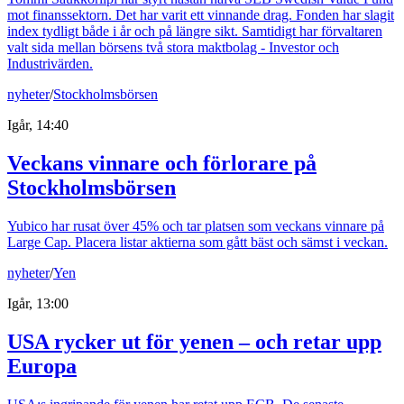
mot finanssektorn. Det har varit ett vinnande drag. Fonden har slagit
index tydligt både i år och på längre sikt. Samtidigt har förvaltaren
valt sida mellan börsens två stora maktbolag - Investor och
Industrivärden.
nyheter
/
Stockholmsbörsen
Igår, 14:40
Veckans vinnare och förlorare på
Stockholmsbörsen
Yubico har rusat över 45% och tar platsen som veckans vinnare på
Large Cap. Placera listar aktierna som gått bäst och sämst i veckan.
nyheter
/
Yen
Igår, 13:00
USA rycker ut för yenen – och retar upp
Europa