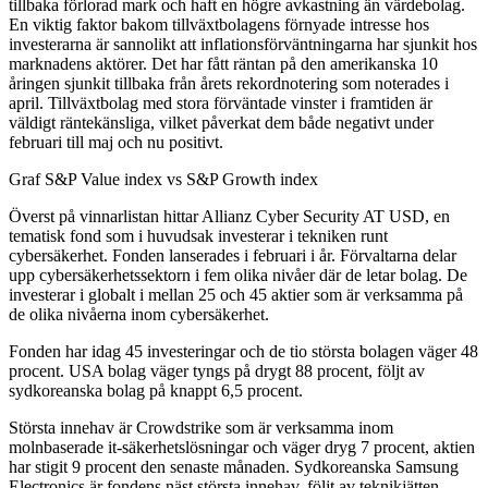
tillbaka förlorad mark och haft en högre avkastning än värdebolag.
En viktig faktor bakom tillväxtbolagens förnyade intresse hos
investerarna är sannolikt att inflationsförväntningarna har sjunkit hos
marknadens aktörer. Det har fått räntan på den amerikanska 10
åringen sjunkit tillbaka från årets rekordnotering som noterades i
april. Tillväxtbolag med stora förväntade vinster i framtiden är
väldigt räntekänsliga, vilket påverkat dem både negativt under
februari till maj och nu positivt.
Graf S&P Value index vs S&P Growth index
Överst på vinnarlistan hittar Allianz Cyber Security AT USD, en
tematisk fond som i huvudsak investerar i tekniken runt
cybersäkerhet. Fonden lanserades i februari i år. Förvaltarna delar
upp cybersäkerhetssektorn i fem olika nivåer där de letar bolag. De
investerar i globalt i mellan 25 och 45 aktier som är verksamma på
de olika nivåerna inom cybersäkerhet.
Fonden har idag 45 investeringar och de tio största bolagen väger 48
procent. USA bolag väger tyngs på drygt 88 procent, följt av
sydkoreanska bolag på knappt 6,5 procent.
Största innehav är Crowdstrike som är verksamma inom
molnbaserade it-säkerhetslösningar och väger dryg 7 procent, aktien
har stigit 9 procent den senaste månaden. Sydkoreanska Samsung
Electronics är fondens näst största innehav, följt av teknikjätten