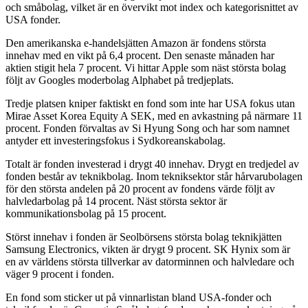
och småbolag, vilket är en övervikt mot index och kategorisnittet av
USA fonder.
Den amerikanska e-handelsjätten Amazon är fondens största
innehav med en vikt på 6,4 procent. Den senaste månaden har
aktien stigit hela 7 procent. Vi hittar Apple som näst största bolag
följt av Googles moderbolag Alphabet på tredjeplats.
Tredje platsen kniper faktiskt en fond som inte har USA fokus utan
Mirae Asset Korea Equity A SEK, med en avkastning på närmare 11
procent. Fonden förvaltas av Si Hyung Song och har som namnet
antyder ett investeringsfokus i Sydkoreanskabolag.
Totalt är fonden investerad i drygt 40 innehav. Drygt en tredjedel av
fonden består av teknikbolag. Inom tekniksektor står hårvarubolagen
för den största andelen på 20 procent av fondens värde följt av
halvledarbolag på 14 procent. Näst största sektor är
kommunikationsbolag på 15 procent.
Störst innehav i fonden är Seolbörsens största bolag teknikjätten
Samsung Electronics, vikten är drygt 9 procent. SK Hynix som är
en av världens största tillverkar av datorminnen och halvledare och
väger 9 procent i fonden.
En fond som sticker ut på vinnarlistan bland USA-fonder och