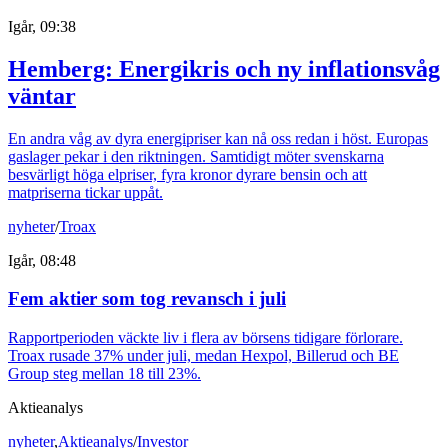
Igår, 09:38
Hemberg: Energikris och ny inflationsvåg
väntar
En andra våg av dyra energipriser kan nå oss redan i höst. Europas
gaslager pekar i den riktningen. Samtidigt möter svenskarna
besvärligt höga elpriser, fyra kronor dyrare bensin och att
matpriserna tickar uppåt.
nyheter
/
Troax
Igår, 08:48
Fem aktier som tog revansch i juli
Rapportperioden väckte liv i flera av börsens tidigare förlorare.
Troax rusade 37% under juli, medan Hexpol, Billerud och BE
Group steg mellan 18 till 23%.
Aktieanalys
nyheter
,
Aktieanalys
/
Investor