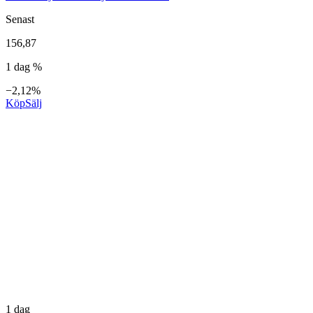
Senast
156,87
1 dag %
−2,12%
Köp
Sälj
1 dag