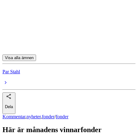
Allianz Cyber Security AT USD Acc
Swedbank Robur USA A
Mirae Asset Korea Equity A USD
MS INVF US Growth A USD
Visa alla ämnen
Par Stahl
Dela
Kommentar
,
nyheter
,
fonder
/
fonder
Här är månadens vinnarfonder