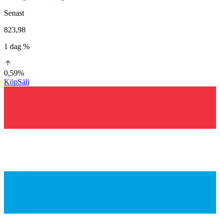
Senast
823,98
1 dag %
0,59%
Köp
Sälj