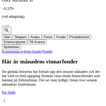
OMX Stockholm 30
−0,32%
(vid stängning)
Start
Telegram
Analys
Forum
Fonder
Privatekonomi
Externa tjänster
Till Avanza
Nyhetsbrev
Kommentar
,
nyheter
,
fonder
/
fonder
Här är månadens vinnarfonder
De globala börserna har fortsatt upp den senaste månaden och det
har varit en bred uppgång förutom vissa smala branschfonder som
hamnat på förlorarlistan. Det ser man tydligt i listan över senaste
månadens fondvinnare.
Par Stahl