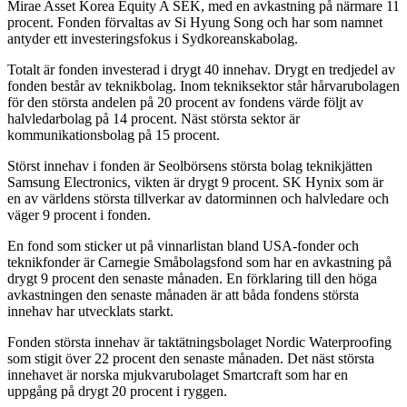
Mirae Asset Korea Equity A SEK, med en avkastning på närmare 11
procent. Fonden förvaltas av Si Hyung Song och har som namnet
antyder ett investeringsfokus i Sydkoreanskabolag.
Totalt är fonden investerad i drygt 40 innehav. Drygt en tredjedel av
fonden består av teknikbolag. Inom tekniksektor står hårvarubolagen
för den största andelen på 20 procent av fondens värde följt av
halvledarbolag på 14 procent. Näst största sektor är
kommunikationsbolag på 15 procent.
Störst innehav i fonden är Seolbörsens största bolag teknikjätten
Samsung Electronics, vikten är drygt 9 procent. SK Hynix som är
en av världens största tillverkar av datorminnen och halvledare och
väger 9 procent i fonden.
En fond som sticker ut på vinnarlistan bland USA-fonder och
teknikfonder är Carnegie Småbolagsfond som har en avkastning på
drygt 9 procent den senaste månaden. En förklaring till den höga
avkastningen den senaste månaden är att båda fondens största
innehav har utvecklats starkt.
Fonden största innehav är taktätningsbolaget Nordic Waterproofing
som stigit över 22 procent den senaste månaden. Det näst största
innehavet är norska mjukvarubolaget Smartcraft som har en
uppgång på drygt 20 procent i ryggen.