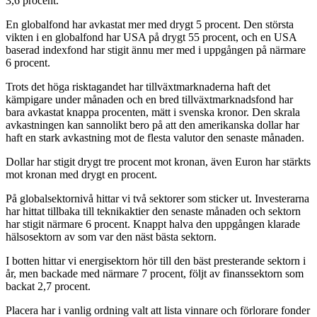
3,6 procent.
En globalfond har avkastat mer med drygt 5 procent. Den största
vikten i en globalfond har USA på drygt 55 procent, och en USA
baserad indexfond har stigit ännu mer med i uppgången på närmare
6 procent.
Trots det höga risktagandet har tillväxtmarknaderna haft det
kämpigare under månaden och en bred tillväxtmarknadsfond har
bara avkastat knappa procenten, mätt i svenska kronor. Den skrala
avkastningen kan sannolikt bero på att den amerikanska dollar har
haft en stark avkastning mot de flesta valutor den senaste månaden.
Dollar har stigit drygt tre procent mot kronan, även Euron har stärkts
mot kronan med drygt en procent.
På globalsektornivå hittar vi två sektorer som sticker ut. Investerarna
har hittat tillbaka till teknikaktier den senaste månaden och sektorn
har stigit närmare 6 procent. Knappt halva den uppgången klarade
hälsosektorn av som var den näst bästa sektorn.
I botten hittar vi energisektorn hör till den bäst presterande sektorn i
år, men backade med närmare 7 procent, följt av finanssektorn som
backat 2,7 procent.
Placera har i vanlig ordning valt att lista vinnare och förlorare fonder