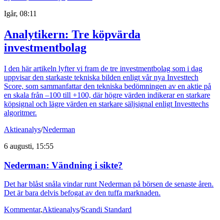
Igår, 08:11
Analytikern: Tre köpvärda
investmentbolag
I den här artikeln lyfter vi fram de tre investmentbolag som i dag
uppvisar den starkaste tekniska bilden enligt vår nya Investtech
Score, som sammanfattar den tekniska bedömningen av en aktie på
en skala från –100 till +100, där högre värden indikerar en starkare
köpsignal och lägre värden en starkare säljsignal enligt Investtechs
algoritmer.
Aktieanalys
/
Nederman
6 augusti, 15:55
Nederman: Vändning i sikte?
Det har blåst snåla vindar runt Nederman på börsen de senaste åren.
Det är bara delvis befogat av den tuffa marknaden.
Kommentar
,
Aktieanalys
/
Scandi Standard