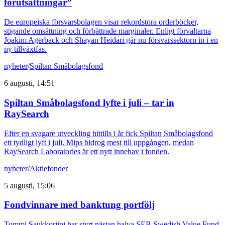
förutsättningar”
De europeiska försvarsbolagen visar rekordstora orderböcker,
stigande omsättning och förbättrade marginaler. Enligt förvaltarna
Joakim Agerback och Shayan Heidari går nu försvarssektorn in i en
ny tillväxtfas.
nyheter
/
Spiltan Småbolagsfond
6 augusti, 14:51
Spiltan Småbolagsfond lyfte i juli – tar in
RaySearch
Efter en svagare utveckling hittills i år fick Spiltan Småbolagsfond
ett tydligt lyft i juli. Mips bidrog mest till uppgången, medan
RaySearch Laboratories är ett nytt innehav i fonden.
nyheter
/
Aktiefonder
5 augusti, 15:06
Fondvinnare med banktung portfölj
Tommi Saukkoriipi har styrt nästan halva SEB Swedish Value Fund