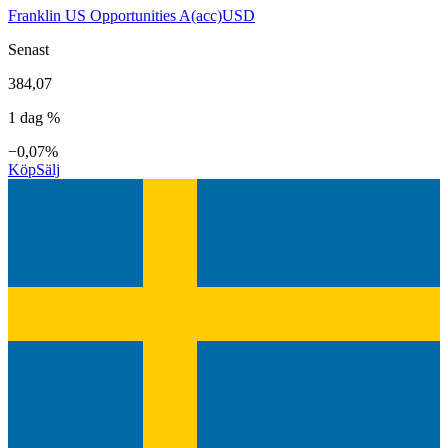
Franklin US Opportunities A(acc)USD
Senast
384,07
1 dag %
−0,07%
Köp
Sälj