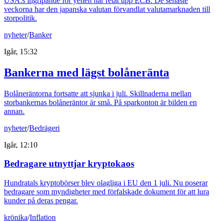
USA:s ingripande för yenen har retat upp ECB. De senaste
veckorna har den japanska valutan förvandlat valutamarknaden till
storpolitik.
nyheter
/
Banker
Igår, 15:32
Bankerna med lägst bolåneränta
Bolåneräntorna fortsatte att sjunka i juli. Skillnaderna mellan
storbankernas bolåneräntor är små. På sparkonton är bilden en
annan.
nyheter
/
Bedrägeri
Igår, 12:10
Bedragare utnyttjar kryptokaos
Hundratals kryptobörser blev olagliga i EU den 1 juli. Nu poserar
bedragare som myndigheter med förfalskade dokument för att lura
kunder på deras pengar.
krönika
/
Inflation