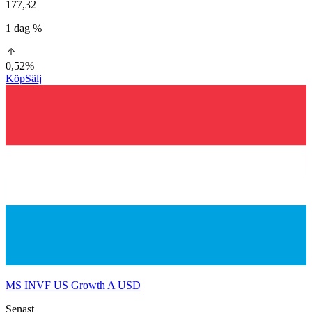
177,32
1 dag %
0,52%
Köp
Sälj
MS INVF US Growth A USD
Senast