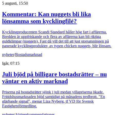
5 augusti, 15:50
Kommentar: Kan nuggets bli lika
lönsamma som kycklingfilé?
Kycklingproducenten Scandi Standard håller hög fart i affärerna.
Bredden är uppfriskande och flera av affärerna kan bli riktiga
guldklimpar (nuggets). Fast då vill det till att just storsatsningen på
panerade kycklingprodukter, av typen chicken nuggets, blir lönsam.
nyheter
/
Bostadsmarknad
Igår, 07:15
Juli bjöd på billigare bostadsrätter – nu
väntar en aktiv marknad
Priserna på bostadsrätter sjönk i juli medan villapriserna ökade.
Fritidshusmarknaden bjöd samtidigt på månadens tredbrott. "En
glädjande signal", menar Liza Nyberg, tf VD för Svensk
Fastighetsförmedling.
nyheter
/
Aktierekommendationer