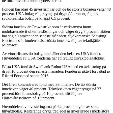
de olika nivåerna inom cybersäkerhet.
Fonden har idag 45 investeringar och de tio största bolagen väger 48
procent. USA bolag väger tyngs på drygt 88 procent, följt av
sydkoreanska bolag på knappt 6,5 procent.
Största innehav är Crowdstrike som är verksamma inom
molnbaserade it-säkerhetslösningar och väger dryg 7 procent, aktien
har stigit 9 procent den senaste månaden. Sydkoreanska Samsung
Electronics är fondens näst största innehav, följt av teknikjätten
Microsoft.
Av vinnarlistans tio bolag innehåller den hela sex USA fonder.
Huvuddelen av USA fonderna har ett tydligt tillväxtbolagsfokus.
Bästa USA fond är Swedbank Robur USA med en avkastning på
drygt 10 procent den senaste månaden. Fonden är aktivt förvaltad av
Rikard Forssmed sedan 2016.
Det är en koncentrerad fond med 39 innehav. De tio största
innehaven väger 40 procent. Tekniksektorn väger tyngst på 27
procent före finansbolag på 16 procent, tätt följt av
Hälsovårdssektorn på 15 procent.
Huvuddelen av investeringarna på 64 procent utgörs av stora
tillväxtbolag. Resterande dryga tredjedel är investerade i medelstora