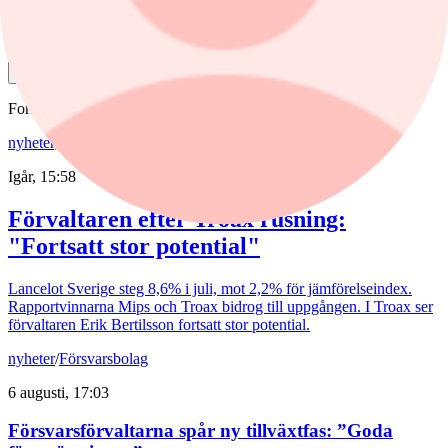
Dela
Fonder
nyheter
,
fonder
/
Aktiefonder
Igår, 15:58
Förvaltaren efter Troax rusning:
"Fortsatt stor potential"
Lancelot Sverige steg 8,6% i juli, mot 2,2% för jämförelseindex.
Rapportvinnarna Mips och Troax bidrog till uppgången. I Troax ser
förvaltaren Erik Bertilsson fortsatt stor potential.
nyheter
/
Försvarsbolag
6 augusti, 17:03
Försvarsförvaltarna spår ny tillväxtfas: ”Goda