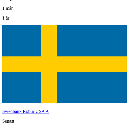
1 mån
1 år
Swedbank Robur USA A
Senast