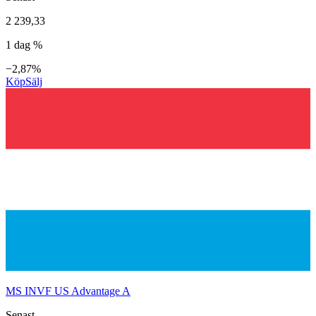
2 239,33
1 dag %
−2,87%
Köp
Sälj
MS INVF US Advantage A
Senast