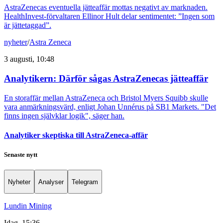
AstraZenecas eventuella jätteaffär mottas negativt av marknaden.
HealthInvest-förvaltaren Ellinor Hult delar sentimentet: ”Ingen som
är jättetaggad”.
nyheter
/
Astra Zeneca
3 augusti, 10:48
Analytikern: Därför sågas AstraZenecas jätteaffär
En storaffär mellan AstraZeneca och Bristol Myers Squibb skulle
vara anmärkningsvärd, enligt Johan Unnérus på SB1 Markets. "Det
finns ingen självklar logik", säger han.
Analytiker skeptiska till AstraZeneca-affär
Senaste nytt
Nyheter
Analyser
Telegram
Lundin Mining
Idag, 15:36