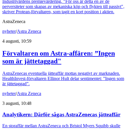
Industrivärdens premievärdering. "För oss är detta en av de
perversiteter som skapas av mekaniska köp och flykten till passivt",
skriver Protean-förvaltaren, som tagit en kort position i aktien.
AstraZeneca
nyheter
/
Astra Zeneca
4 augusti, 10:59
Förvaltaren om Astra-affären: ”Ingen
som är jättetaggad"
AstraZenecas eventuella jätteaffär mottas negativt av marknaden.
HealthInvest-förvaltaren Ellinor Hult delar sentimentet: ”Ingen som
är jättetaggad”.
nyheter
/
Astra Zeneca
3 augusti, 10:48
Analytikern: Därför sågas AstraZenecas jätteaffär
En storaffär mellan AstraZeneca och Bristol Myers Squibb skulle