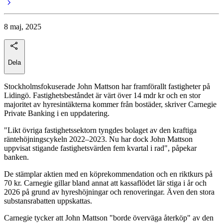
8 maj, 2025
Dela
Stockholmsfokuserade John Mattson har framförallt fastigheter på
Lidingö. Fastighetsbeståndet är värt över 14 mdr kr och en stor
majoritet av hyresintäkterna kommer från bostäder, skriver Carnegie
Private Banking i en uppdatering.
"Likt övriga fastighetssektorn tyngdes bolaget av den kraftiga
räntehöjningscykeln 2022–2023. Nu har dock John Mattson
uppvisat stigande fastighetsvärden fem kvartal i rad", påpekar
banken.
De stämplar aktien med en köprekommendation och en riktkurs på
70 kr. Carnegie gillar bland annat att kassaflödet lär stiga i år och
2026 på grund av hyreshöjningar och renoveringar. Även den stora
substansrabatten uppskattas.
Carnegie tycker att John Mattson "borde överväga återköp" av den