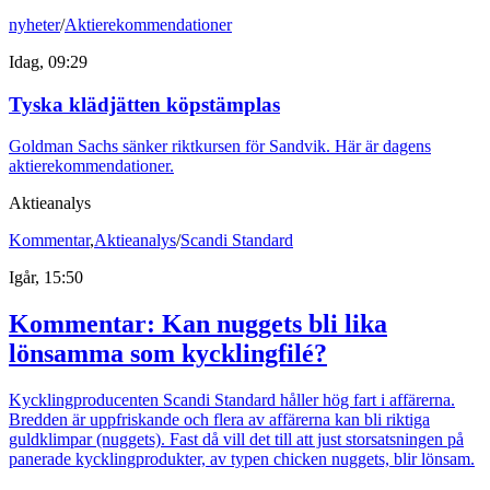
nyheter
/
Aktierekommendationer
Idag, 09:29
Tyska klädjätten köpstämplas
Goldman Sachs sänker riktkursen för Sandvik. Här är dagens
aktierekommendationer.
Aktieanalys
Kommentar
,
Aktieanalys
/
Scandi Standard
Igår, 15:50
Kommentar: Kan nuggets bli lika
lönsamma som kycklingfilé?
Kycklingproducenten Scandi Standard håller hög fart i affärerna.
Bredden är uppfriskande och flera av affärerna kan bli riktiga
guldklimpar (nuggets). Fast då vill det till att just storsatsningen på
panerade kycklingprodukter, av typen chicken nuggets, blir lönsam.