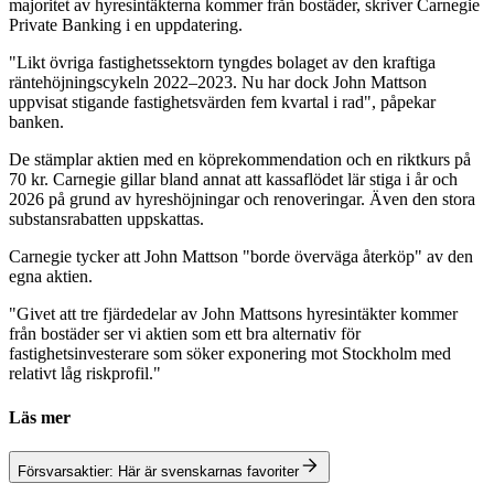
majoritet av hyresintäkterna kommer från bostäder, skriver Carnegie
Private Banking i en uppdatering.
"Likt övriga fastighetssektorn tyngdes bolaget av den kraftiga
räntehöjningscykeln 2022–2023. Nu har dock John Mattson
uppvisat stigande fastighetsvärden fem kvartal i rad", påpekar
banken.
De stämplar aktien med en köprekommendation och en riktkurs på
70 kr. Carnegie gillar bland annat att kassaflödet lär stiga i år och
2026 på grund av hyreshöjningar och renoveringar. Även den stora
substansrabatten uppskattas.
Carnegie tycker att John Mattson "borde överväga återköp" av den
egna aktien.
"Givet att tre fjärdedelar av John Mattsons hyresintäkter kommer
från bostäder ser vi aktien som ett bra alternativ för
fastighetsinvesterare som söker exponering mot Stockholm med
relativt låg riskprofil."
Läs mer
Försvarsaktier: Här är svenskarnas favoriter