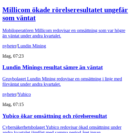
Millicom ökade rörelseresultatet ungefär
som väntat
Mobiloperatören Millicom redovisar en omsättning som var högre
än väntat under andra kvartalet.
nyheter
/
Lundin Mining
Idag, 07:23
Lundin Minings resultat sämre än väntat
Gruvbolaget Lundin Mining redovisar en omsättning i linje med
förväntat under andra kvartalet.
nyheter
/
Yubico
Idag, 07:15
Yubico ökar omsättning och rörelseresultat
Cybersäkerhetsbolaget Yubico redovisar ökad omsättning under
andra kvartalet jämfört med samma period året innan.