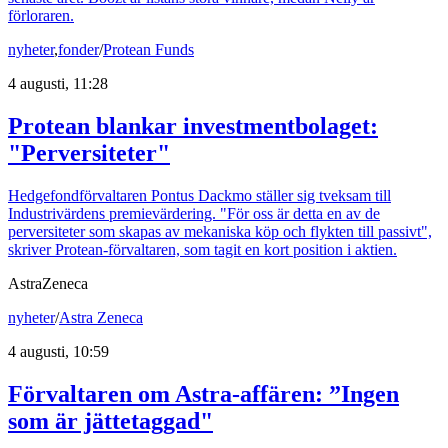
förloraren.
nyheter
,
fonder
/
Protean Funds
4 augusti, 11:28
Protean blankar investmentbolaget:
"Perversiteter"
Hedgefondförvaltaren Pontus Dackmo ställer sig tveksam till
Industrivärdens premievärdering. "För oss är detta en av de
perversiteter som skapas av mekaniska köp och flykten till passivt",
skriver Protean-förvaltaren, som tagit en kort position i aktien.
AstraZeneca
nyheter
/
Astra Zeneca
4 augusti, 10:59
Förvaltaren om Astra-affären: ”Ingen
som är jättetaggad"