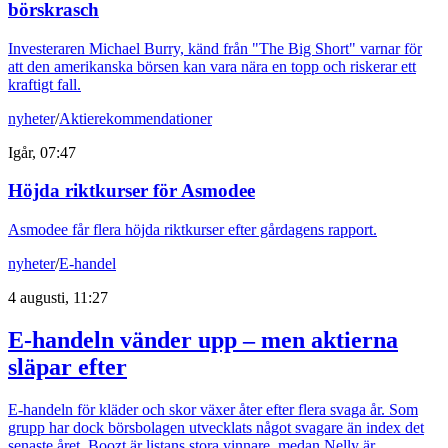
börskrasch
Investeraren Michael Burry, känd från "The Big Short" varnar för
att den amerikanska börsen kan vara nära en topp och riskerar ett
kraftigt fall.
nyheter
/
Aktierekommendationer
Igår, 07:47
Höjda riktkurser för Asmodee
Asmodee får flera höjda riktkurser efter gårdagens rapport.
nyheter
/
E-handel
4 augusti, 11:27
E-handeln vänder upp – men aktierna
släpar efter
E-handeln för kläder och skor växer åter efter flera svaga år. Som
grupp har dock börsbolagen utvecklats något svagare än index det
senaste året. Boozt är listans stora vinnare, medan Nelly är