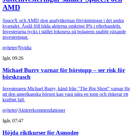
AMD
SpaceX och AMD slog analytikernas förväntningar i det andra
kvartalet. Ändå föll båda aktierna omkring 8% i efterhandeln.
Investerarna tycks i stället fokusera på bolagens snabbt växande
investeringar.
nyheter
/
Nvidia
Igår, 09:26
Michael Burry varnar för börstopp – ser risk för
börskrasch
Investeraren Michael Burry, känd från "The Big Short" varnar för
att den amerikanska börsen kan vara nära en topp och riskerar ett
kraftigt fall.
nyheter
/
Aktierekommendationer
Igår, 07:47
Höjda riktkurser för Asmodee