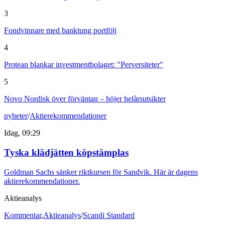
3
Fondvinnare med banktung portfölj
4
Protean blankar investmentbolaget: "Perversiteter"
5
Novo Nordisk över förväntan – höjer helårsutsikter
nyheter
/
Aktierekommendationer
Idag, 09:29
Tyska klädjätten köpstämplas
Goldman Sachs sänker riktkursen för Sandvik. Här är dagens
aktierekommendationer.
Aktieanalys
Kommentar
,
Aktieanalys
/
Scandi Standard