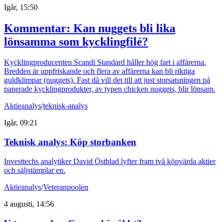
Igår, 15:50
Kommentar: Kan nuggets bli lika
lönsamma som kycklingfilé?
Kycklingproducenten Scandi Standard håller hög fart i affärerna.
Bredden är uppfriskande och flera av affärerna kan bli riktiga
guldklimpar (nuggets). Fast då vill det till att just storsatsningen på
panerade kycklingprodukter, av typen chicken nuggets, blir lönsam.
Aktieanalys
/
teknisk-analys
Igår, 09:21
Teknisk analys: Köp storbanken
Investtechs analytiker David Östblad lyfter fram två köpvärda aktier
och säljstämplar en.
Aktieanalys
/
Veteranpoolen
4 augusti, 14:56