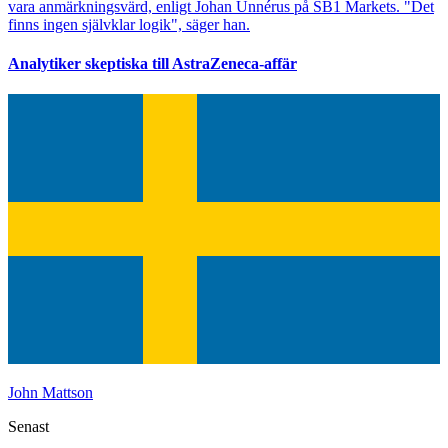
vara anmärkningsvärd, enligt Johan Unnérus på SB1 Markets. "Det
finns ingen självklar logik", säger han.
Analytiker skeptiska till AstraZeneca-affär
John Mattson
Senast