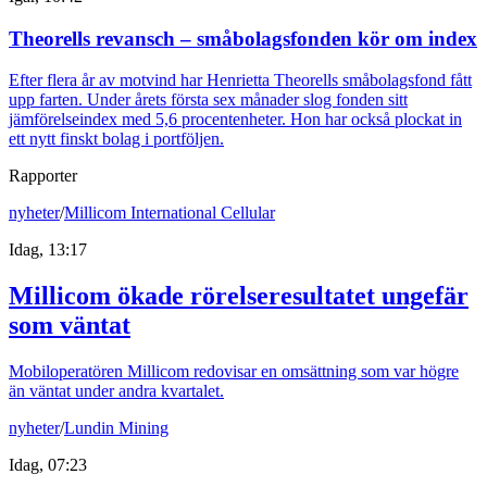
Theorells revansch – småbolagsfonden kör om index
Efter flera år av motvind har Henrietta Theorells småbolagsfond fått
upp farten. Under årets första sex månader slog fonden sitt
jämförelseindex med 5,6 procentenheter. Hon har också plockat in
ett nytt finskt bolag i portföljen.
Rapporter
nyheter
/
Millicom International Cellular
Idag, 13:17
Millicom ökade rörelseresultatet ungefär
som väntat
Mobiloperatören Millicom redovisar en omsättning som var högre
än väntat under andra kvartalet.
nyheter
/
Lundin Mining
Idag, 07:23