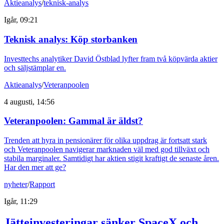
Aktieanalys
/
teknisk-analys
Igår, 09:21
Teknisk analys: Köp storbanken
Investtechs analytiker David Östblad lyfter fram två köpvärda aktier
och säljstämplar en.
Aktieanalys
/
Veteranpoolen
4 augusti, 14:56
Veteranpoolen: Gammal är äldst?
Trenden att hyra in pensionärer för olika uppdrag är fortsatt stark
och Veteranpoolen navigerar marknaden väl med god tillväxt och
stabila marginaler. Samtidigt har aktien stigit kraftigt de senaste åren.
Har den mer att ge?
nyheter
/
Rapport
Igår, 11:29
Jätteinvesteringar sänker SpaceX och