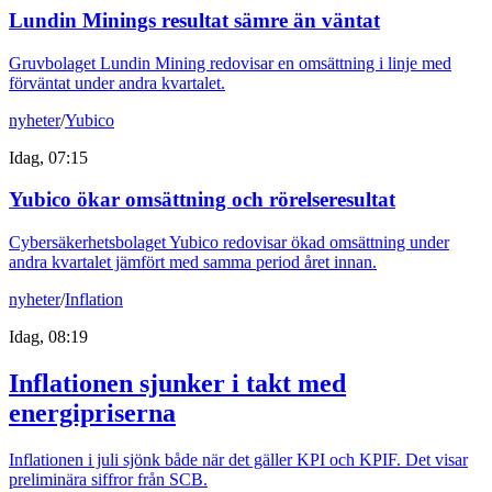
Lundin Minings resultat sämre än väntat
Gruvbolaget Lundin Mining redovisar en omsättning i linje med
förväntat under andra kvartalet.
nyheter
/
Yubico
Idag, 07:15
Yubico ökar omsättning och rörelseresultat
Cybersäkerhetsbolaget Yubico redovisar ökad omsättning under
andra kvartalet jämfört med samma period året innan.
nyheter
/
Inflation
Idag, 08:19
Inflationen sjunker i takt med
energipriserna
Inflationen i juli sjönk både när det gäller KPI och KPIF. Det visar
preliminära siffror från SCB.