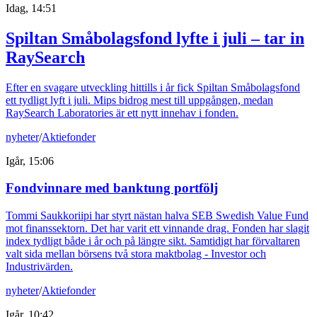
Idag, 14:51
Spiltan Småbolagsfond lyfte i juli – tar in
RaySearch
Efter en svagare utveckling hittills i år fick Spiltan Småbolagsfond
ett tydligt lyft i juli. Mips bidrog mest till uppgången, medan
RaySearch Laboratories är ett nytt innehav i fonden.
nyheter
/
Aktiefonder
Igår, 15:06
Fondvinnare med banktung portfölj
Tommi Saukkoriipi har styrt nästan halva SEB Swedish Value Fund
mot finanssektorn. Det har varit ett vinnande drag. Fonden har slagit
index tydligt både i år och på längre sikt. Samtidigt har förvaltaren
valt sida mellan börsens två stora maktbolag - Investor och
Industrivärden.
nyheter
/
Aktiefonder
Igår, 10:42