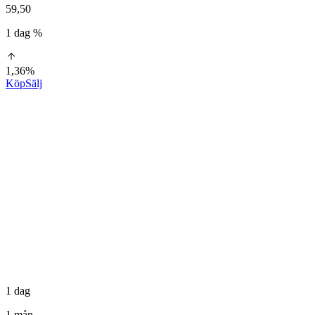
59,50
1 dag %
1,36%
Köp
Sälj
1 dag
1 mån