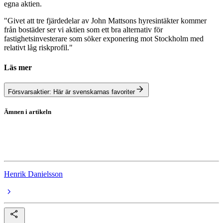
egna aktien.
"Givet att tre fjärdedelar av John Mattsons hyresintäkter kommer
från bostäder ser vi aktien som ett bra alternativ för
fastighetsinvesterare som söker exponering mot Stockholm med
relativt låg riskprofil."
Läs mer
Försvarsaktier: Här är svenskarnas favoriter
Ämnen i artikeln
Aktierekommendationer
John Mattson
Henrik Danielsson