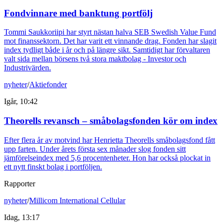
Fondvinnare med banktung portfölj
Tommi Saukkoriipi har styrt nästan halva SEB Swedish Value Fund
mot finanssektorn. Det har varit ett vinnande drag. Fonden har slagit
index tydligt både i år och på längre sikt. Samtidigt har förvaltaren
valt sida mellan börsens två stora maktbolag - Investor och
Industrivärden.
nyheter
/
Aktiefonder
Igår, 10:42
Theorells revansch – småbolagsfonden kör om index
Efter flera år av motvind har Henrietta Theorells småbolagsfond fått
upp farten. Under årets första sex månader slog fonden sitt
jämförelseindex med 5,6 procentenheter. Hon har också plockat in
ett nytt finskt bolag i portföljen.
Rapporter
nyheter
/
Millicom International Cellular
Idag, 13:17