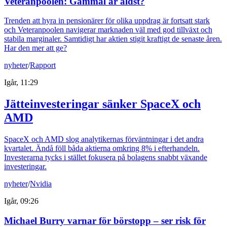
Veteranpoolen: Gammal är äldst?
Trenden att hyra in pensionärer för olika uppdrag är fortsatt stark
och Veteranpoolen navigerar marknaden väl med god tillväxt och
stabila marginaler. Samtidigt har aktien stigit kraftigt de senaste åren.
Har den mer att ge?
nyheter
/
Rapport
Igår, 11:29
Jätteinvesteringar sänker SpaceX och
AMD
SpaceX och AMD slog analytikernas förväntningar i det andra
kvartalet. Ändå föll båda aktierna omkring 8% i efterhandeln.
Investerarna tycks i stället fokusera på bolagens snabbt växande
investeringar.
nyheter
/
Nvidia
Igår, 09:26
Michael Burry varnar för börstopp – ser risk för