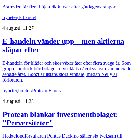
Asmodee får flera höjda riktkurser efter gårdagens rapport.
nyheter
/
E-handel
4 augusti, 11:27
E-handeln vänder upp – men aktierna
släpar efter
E-handeln för kläder och skor växer åter efter flera svaga år. Som
grupp har dock börsbolagen utvecklats något svagare än index det
senaste året. Boozt är listans stora vinnare, medan Nelly är
förloraren.
nyheter
,
fonder
/
Protean Funds
4 augusti, 11:28
Protean blankar investmentbolaget:
"Perversiteter"
Hedgefondförvaltaren Pontus Dackmo ställer sig tveksam till