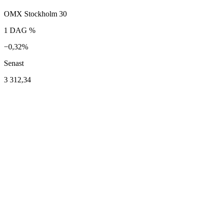
OMX Stockholm 30
1 DAG %
−0,32%
Senast
3 312,34