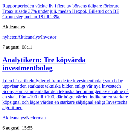
Rapportperioden väckte liv i flera av börsens tidigare förlorare.
Troax rusade 37% under juli, medan Hexpol, Billerud och BE
Group steg mellan 18 till 23%.
Aktieanalys
nyheter
,
Aktieanalys
/
Investor
7 augusti, 08:11
Analytikern: Tre köpvärda
investmentbolag
I den här artikeln lyfter vi fram de tre investmentbolag som i dag
uppvisar den starkaste tekniska bilden enligt vår nya Investtech
Score, som sammanfattar den tekniska bedömningen av en aktie på
en skala från –100 till +100, där högre värden indikerar en starkare
köpsignal och lägre värden en starkare säljsignal enligt Investtechs
algoritmer.
Aktieanalys
/
Nederman
6 augusti, 15:55