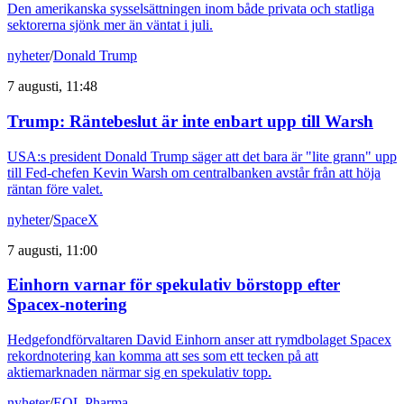
Den amerikanska sysselsättningen inom både privata och statliga
sektorerna sjönk mer än väntat i juli.
nyheter
/
Donald Trump
7 augusti, 11:48
Trump: Räntebeslut är inte enbart upp till Warsh
USA:s president Donald Trump säger att det bara är "lite grann" upp
till Fed-chefen Kevin Warsh om centralbanken avstår från att höja
räntan före valet.
nyheter
/
SpaceX
7 augusti, 11:00
Einhorn varnar för spekulativ börstopp efter
Spacex-notering
Hedgefondförvaltaren David Einhorn anser att rymdbolaget Spacex
rekordnotering kan komma att ses som ett tecken på att
aktiemarknaden närmar sig en spekulativ topp.
nyheter
/
EQL Pharma