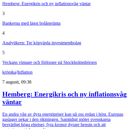
Hemberg: Energikris och ny inflationsvåg väntar
3
Bankerna med lägst bolåneränta
4
Analytikern: Tre köpvärda investmentbolag
5
Veckans vinnare och förlorare på Stockholmsbörsen
krönika
/
Inflation
7 augusti, 09:38
Hemberg: Energikris och ny inflationsvåg
väntar
En andra våg av dyra energipriser kan nå oss redan i höst. Europas
gaslager pekar i den riktningen. Samtidigt möter svenskarna
besvärligt höga elpriser, fyra kronor dyrare bensin och att