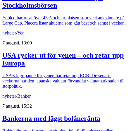
Stockholmsbörsen
Yubico har rusat över 45% och tar platsen som veckans vinnare på
Large Cap. Placera listar aktierna som gått bäst och sämst i veckan.
nyheter
/
Yen
7 augusti, 13:00
USA rycker ut för yenen – och retar upp
Europa
USA:s ingripande för yenen har retat upp ECB. De senaste
veckorna har den japanska valutan förvandlat valutamarknaden till
storpolitik.
nyheter
/
Banker
7 augusti, 15:32
Bankerna med lägst bolåneränta
Bolåneräntorna fortsatte att sjunka i juli. Skillnaderna mellan