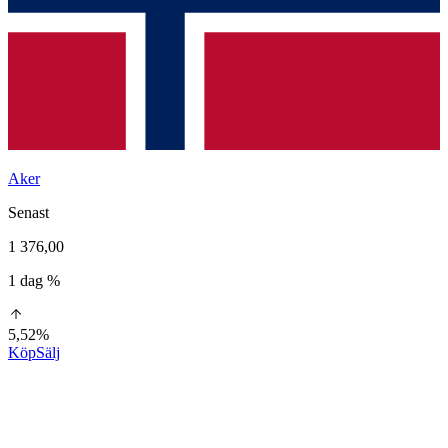
Aker
Senast
1 376,00
1 dag %
5,52%
Köp
Sälj