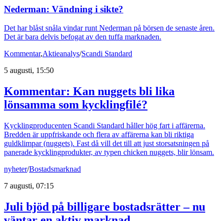
Nederman: Vändning i sikte?
Det har blåst snåla vindar runt Nederman på börsen de senaste åren.
Det är bara delvis befogat av den tuffa marknaden.
Kommentar
,
Aktieanalys
/
Scandi Standard
5 augusti, 15:50
Kommentar: Kan nuggets bli lika
lönsamma som kycklingfilé?
Kycklingproducenten Scandi Standard håller hög fart i affärerna.
Bredden är uppfriskande och flera av affärerna kan bli riktiga
guldklimpar (nuggets). Fast då vill det till att just storsatsningen på
panerade kycklingprodukter, av typen chicken nuggets, blir lönsam.
nyheter
/
Bostadsmarknad
7 augusti, 07:15
Juli bjöd på billigare bostadsrätter – nu
väntar en aktiv marknad