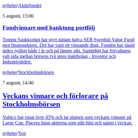
nyheter
/
Aktiefonder
5 augusti, 15:06
Fondvinnare med banktung portfölj
Tommi Saukkoriipi har styrt nästan halva SEB Swedish Value Fund
mot finanssektorn. Det har varit ett vinnande drag. Fonden har slagit
index tydligt både i år och på längre sikt. Samtidigt har förvaltaren
valt sida mellan börsens två stora maktbolag - Investor och
Industrivärden.
nyheter
/
Stockholmsbörsen
7 augusti, 14:40
Veckans vinnare och förlorare på
Stockholmsbörsen
Yubico har rusat över 45% och tar platsen som veckans vinnare på
Large Cap. Placera listar aktierna som gått bäst och sämst i veckan.
nyheter
/
Yen