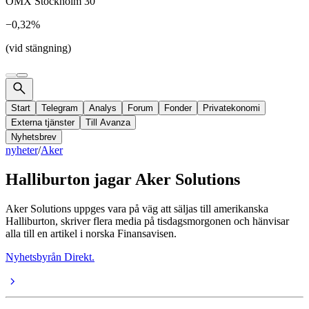
OMX Stockholm 30
−0,32%
(vid stängning)
Start
Telegram
Analys
Forum
Fonder
Privatekonomi
Externa tjänster
Till Avanza
Nyhetsbrev
nyheter
/
Aker
Halliburton jagar Aker Solutions
Aker Solutions uppges vara på väg att säljas till amerikanska
Halliburton, skriver flera media på tisdagsmorgonen och hänvisar
alla till en artikel i norska Finansavisen.
Nyhetsbyrån Direkt.