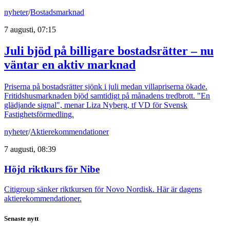
nyheter
/
Bostadsmarknad
7 augusti, 07:15
Juli bjöd på billigare bostadsrätter – nu
väntar en aktiv marknad
Priserna på bostadsrätter sjönk i juli medan villapriserna ökade.
Fritidshusmarknaden bjöd samtidigt på månadens tredbrott. "En
glädjande signal", menar Liza Nyberg, tf VD för Svensk
Fastighetsförmedling.
nyheter
/
Aktierekommendationer
7 augusti, 08:39
Höjd riktkurs för Nibe
Citigroup sänker riktkursen för Novo Nordisk. Här är dagens
aktierekommendationer.
Senaste nytt