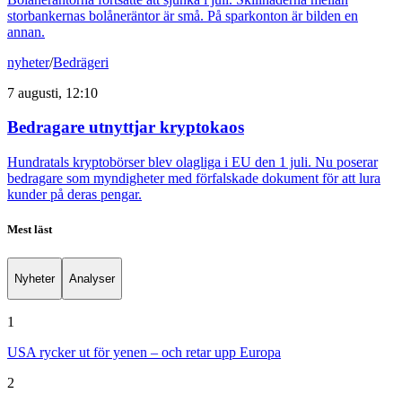
storbankernas bolåneräntor är små. På sparkonton är bilden en
annan.
nyheter
/
Bedrägeri
7 augusti, 12:10
Bedragare utnyttjar kryptokaos
Hundratals kryptobörser blev olagliga i EU den 1 juli. Nu poserar
bedragare som myndigheter med förfalskade dokument för att lura
kunder på deras pengar.
Mest läst
Nyheter
Analyser
1
USA rycker ut för yenen – och retar upp Europa
2