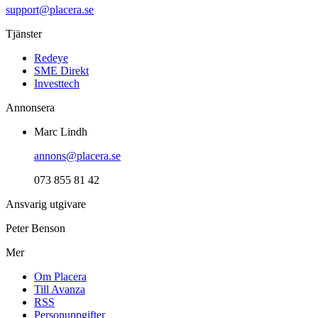
support@placera.se
Tjänster
Redeye
SME Direkt
Investtech
Annonsera
Marc Lindh
annons@placera.se
073 855 81 42
Ansvarig utgivare
Peter Benson
Mer
Om Placera
Till Avanza
RSS
Personuppgifter