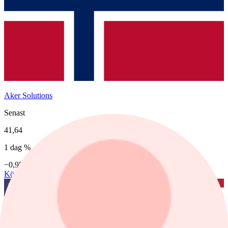
Aker Solutions
Senast
41,64
1 dag %
−0,95%
Köp
Sälj