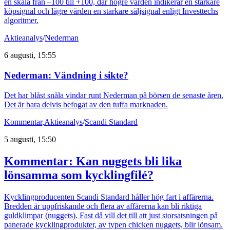
en skala från –100 till +100, där högre värden indikerar en starkare
köpsignal och lägre värden en starkare säljsignal enligt Investtechs
algoritmer.
Aktieanalys
/
Nederman
6 augusti, 15:55
Nederman: Vändning i sikte?
Det har blåst snåla vindar runt Nederman på börsen de senaste åren.
Det är bara delvis befogat av den tuffa marknaden.
Kommentar
,
Aktieanalys
/
Scandi Standard
5 augusti, 15:50
Kommentar: Kan nuggets bli lika
lönsamma som kycklingfilé?
Kycklingproducenten Scandi Standard håller hög fart i affärerna.
Bredden är uppfriskande och flera av affärerna kan bli riktiga
guldklimpar (nuggets). Fast då vill det till att just storsatsningen på
panerade kycklingprodukter, av typen chicken nuggets, blir lönsam.