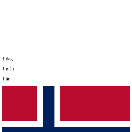
1 dag
1 mån
1 år