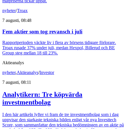
matpriserna tickar uppåt.
nyheter
/
Troax
7 augusti, 08:48
Fem aktier som tog revansch i juli
Rapportperioden väckte liv i flera av börsens tidigare förlorare.
Troax rusade 37% under juli, medan Hexpol, Billerud och BE
Group steg mellan 18 till 23%.
Aktieanalys
nyheter
,
Aktieanalys
/
Investor
7 augusti, 08:11
Analytikern: Tre köpvärda
investmentbolag
I den här artikeln lyfter vi fram de tre investmentbolag som i dag
uppvisar den starkaste tekniska bilden enligt vår nya Investtech
Score, som sammanfattar den tekniska bedömningen av en aktie på