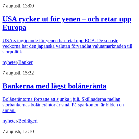
7 augusti, 13:00
USA rycker ut för yenen – och retar upp
Europa
USA:s ingripande för yenen har retat upp ECB. De senaste
veckorna har den japanska valutan förvandlat valutamarknaden till
storpolitik.
nyheter
/
Banker
7 augusti, 15:32
Bankerna med lägst bolåneränta
Bolåneräntorna fortsatte att sjunka i juli. Skillnaderna mellan
storbankernas bolåneräntor är små. På sparkonton är bilden en
annan.
nyheter
/
Bedrägeri
7 augusti, 12:10