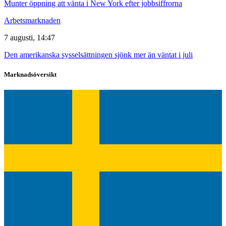
Munter öppning att vänta i New York efter jobbsiffrorna
Arbetsmarknaden
7 augusti, 14:47
Den amerikanska sysselsättningen sjönk mer än väntat i juli
Marknadsöversikt