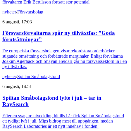
förvaltaren Erik Bertilsson fortsatt stor potential.
nyheter
/
Försvarsbolag
6 augusti, 17:03
Försvarsförvaltarna spår ny tillväxtfas: ”Goda
förutsättningar”
De europeiska försvarsbolagen visar rekordstora orderböcker,
stigande omsättning och förbättrade marginaler. Enligt förvaltarna
Joakim Agerback och Shayan Heidari går nu försvarssektorn in i en
ny tillväxtfas.
nyheter
/
Spiltan Småbolagsfond
6 augusti, 14:51
Spiltan Småbolagsfond lyfte i juli – tar in
RaySearch
Efter en svagare utveckling hittills i år fick Spiltan Småbolagsfond
ett tydligt lyft i juli. Mips bidrog mest till uppgången, medan
RaySearch Laboratories är ett nytt innehav i fonden.