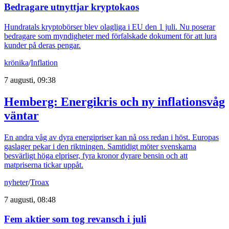
Bedragare utnyttjar kryptokaos
Hundratals kryptobörser blev olagliga i EU den 1 juli. Nu poserar
bedragare som myndigheter med förfalskade dokument för att lura
kunder på deras pengar.
krönika
/
Inflation
7 augusti, 09:38
Hemberg: Energikris och ny inflationsvåg
väntar
En andra våg av dyra energipriser kan nå oss redan i höst. Europas
gaslager pekar i den riktningen. Samtidigt möter svenskarna
besvärligt höga elpriser, fyra kronor dyrare bensin och att
matpriserna tickar uppåt.
nyheter
/
Troax
7 augusti, 08:48
Fem aktier som tog revansch i juli