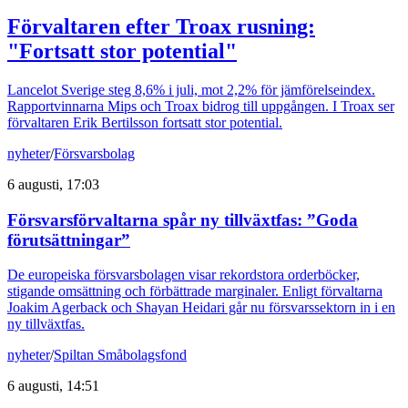
Förvaltaren efter Troax rusning:
"Fortsatt stor potential"
Lancelot Sverige steg 8,6% i juli, mot 2,2% för jämförelseindex.
Rapportvinnarna Mips och Troax bidrog till uppgången. I Troax ser
förvaltaren Erik Bertilsson fortsatt stor potential.
nyheter
/
Försvarsbolag
6 augusti, 17:03
Försvarsförvaltarna spår ny tillväxtfas: ”Goda
förutsättningar”
De europeiska försvarsbolagen visar rekordstora orderböcker,
stigande omsättning och förbättrade marginaler. Enligt förvaltarna
Joakim Agerback och Shayan Heidari går nu försvarssektorn in i en
ny tillväxtfas.
nyheter
/
Spiltan Småbolagsfond
6 augusti, 14:51