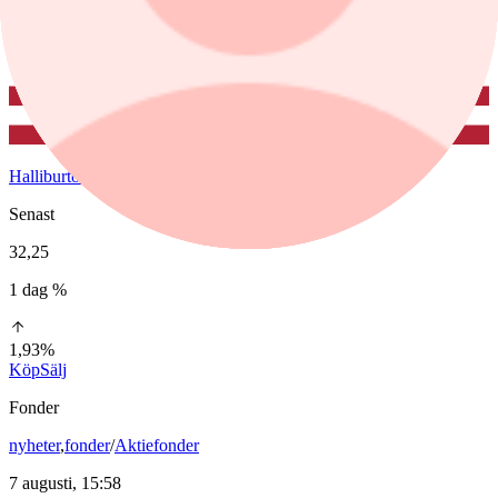
Halliburton
Senast
32,25
1 dag %
1,93%
Köp
Sälj
Fonder
nyheter
,
fonder
/
Aktiefonder
7 augusti, 15:58