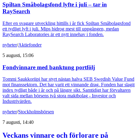
Spiltan Småbolagsfond lyfte i juli – tar in
RaySearch
Efter en svagare utveckling hittills i år fick Spiltan Småbolagsfond
ett tydligt lyft i juli. Mips bidrog mest till uppgången, medan
RaySearch Laboratories är ett nytt innehav i fonden.
nyheter
/
Aktiefonder
5 augusti, 15:06
Fondvinnare med banktung portfölj
Tommi Saukkoriipi har styrt nästan halva SEB Swedish Value Fund
mot finanssektorn. Det har varit ett vinnande drag. Fonden har slagit
index tydligt både i år och på längre sikt. Samtidigt har förvaltaren
valt sida mellan börsens två stora maktbolag - Investor och
Industrivärden.
nyheter
/
Stockholmsbörsen
7 augusti, 14:40
Veckans vinnare och förlorare på