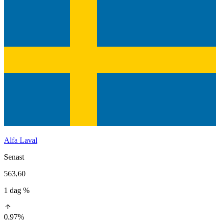
Alfa Laval
Senast
563,60
1 dag %
0,97%