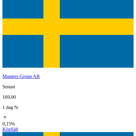
Munters Group AB
Senast
169,00
1 dag %
0,15%
Köp
Sälj