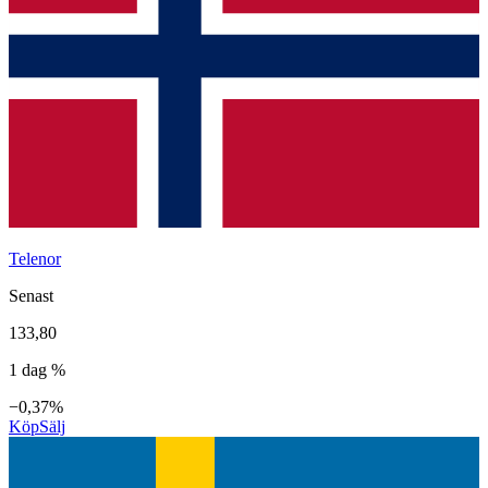
Telenor
Senast
133,80
1 dag %
−0,37%
Köp
Sälj