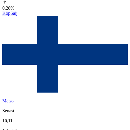
0,28%
Köp
Sälj
Metso
Senast
16,11