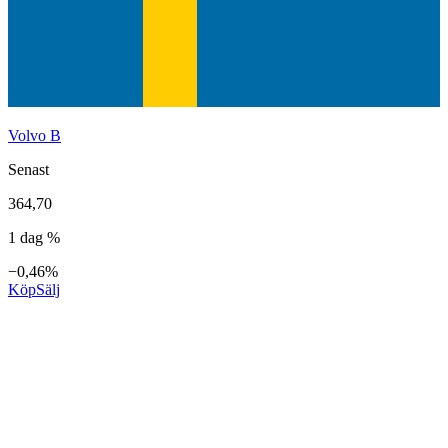
Volvo B
Senast
364,70
1 dag %
−0,46%
Köp
Sälj