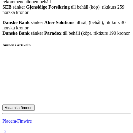
rekommendationen behåll
SEB
sänker
Gjensidige Forsikring
till behåll (köp), riktkurs 259
norska kronor
Danske Bank
sänker
Aker Solutions
till sälj (behåll), riktkurs 30
norska kronor
Danske Bank
sänker
Paradox
till behåll (köp), riktkurs 190 kronor
Ämnen i artikeln
Aktierekommendationer
Volvo
Paradox Interactive
Aker Solutions
Telenor
Visa alla ämnen
Placera/Finwire