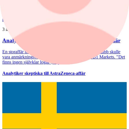
HealthInvest-förvaltaren Ellinor Hult delar sentimentet: ”Ingen som
är jättetaggad”.
nyheter
/
Astra Zeneca
3 augusti, 10:48
Analytikern: Därför sågas AstraZenecas jätteaffär
En storaffär mellan AstraZeneca och Bristol Myers Squibb skulle
vara anmärkningsvärd, enligt Johan Unnérus på SB1 Markets. "Det
finns ingen självklar logik", säger han.
Analytiker skeptiska till AstraZeneca-affär