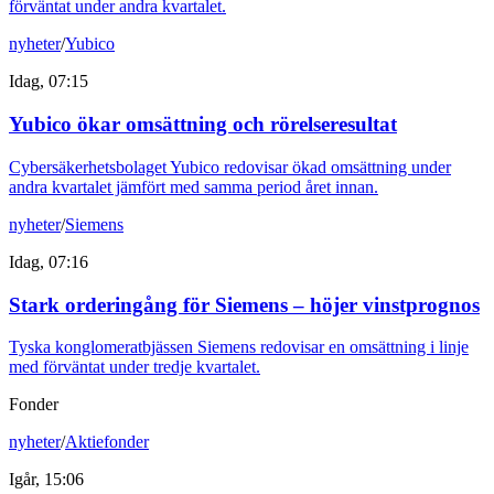
förväntat under andra kvartalet.
nyheter
/
Yubico
Idag, 07:15
Yubico ökar omsättning och rörelseresultat
Cybersäkerhetsbolaget Yubico redovisar ökad omsättning under
andra kvartalet jämfört med samma period året innan.
nyheter
/
Siemens
Idag, 07:16
Stark orderingång för Siemens – höjer vinstprognos
Tyska konglomeratbjässen Siemens redovisar en omsättning i linje
med förväntat under tredje kvartalet.
Fonder
nyheter
/
Aktiefonder
Igår, 15:06