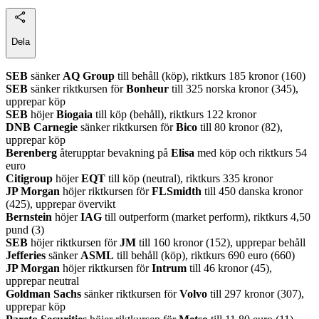
Dela
SEB
sänker
AQ Group
till behåll (köp), riktkurs 185 kronor (160)
SEB
sänker riktkursen för
Bonheur
till 325 norska kronor (345),
upprepar köp
SEB
höjer
Biogaia
till köp (behåll), riktkurs 122 kronor
DNB Carnegie
sänker riktkursen för
Bico
till 80 kronor (82),
upprepar köp
Berenberg
återupptar bevakning på
Elisa
med köp och riktkurs 54
euro
Citigroup
höjer
EQT
till köp (neutral), riktkurs 335 kronor
JP Morgan
höjer riktkursen för
FLSmidth
till 450 danska kronor
(425), upprepar övervikt
Bernstein
höjer
IAG
till outperform (market perform), riktkurs 4,50
pund (3)
SEB
höjer riktkursen för
JM
till 160 kronor (152), upprepar behåll
Jefferies
sänker
ASML
till behåll (köp), riktkurs 690 euro (660)
JP Morgan
höjer riktkursen för
Intrum
till 46 kronor (45),
upprepar neutral
Goldman Sachs
sänker riktkursen för
Volvo
till 297 kronor (307),
upprepar köp