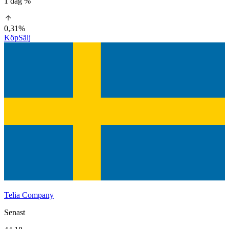
1 dag %
0,31%
Köp
Sälj
Telia Company
Senast