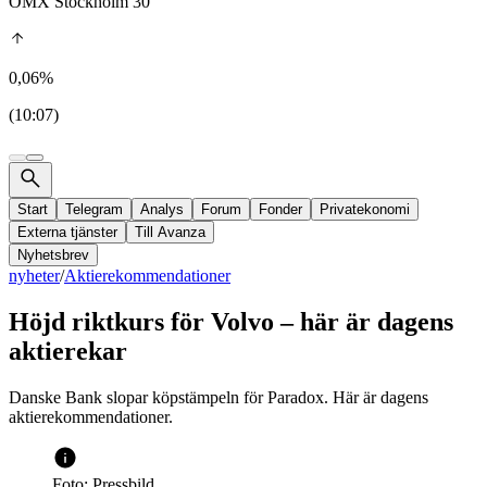
OMX Stockholm 30
0,06%
(10:07)
Start
Telegram
Analys
Forum
Fonder
Privatekonomi
Externa tjänster
Till Avanza
Nyhetsbrev
nyheter
/
Aktierekommendationer
Höjd riktkurs för Volvo – här är dagens
aktierekar
Danske Bank slopar köpstämpeln för Paradox. Här är dagens
aktierekommendationer.
Foto: Pressbild