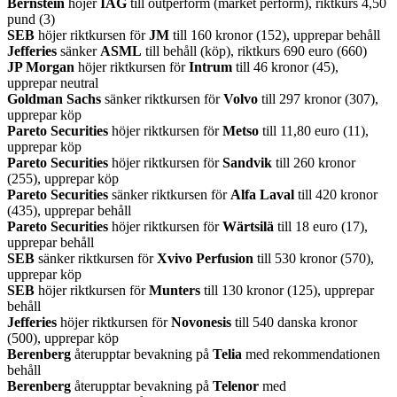
Bernstein
höjer
IAG
till outperform (market perform), riktkurs 4,50
pund (3)
SEB
höjer riktkursen för
JM
till 160 kronor (152), upprepar behåll
Jefferies
sänker
ASML
till behåll (köp), riktkurs 690 euro (660)
JP Morgan
höjer riktkursen för
Intrum
till 46 kronor (45),
upprepar neutral
Goldman Sachs
sänker riktkursen för
Volvo
till 297 kronor (307),
upprepar köp
Pareto Securities
höjer riktkursen för
Metso
till 11,80 euro (11),
upprepar köp
Pareto Securities
höjer riktkursen för
Sandvik
till 260 kronor
(255), upprepar köp
Pareto Securities
sänker riktkursen för
Alfa Laval
till 420 kronor
(435), upprepar behåll
Pareto Securities
höjer riktkursen för
Wärtsilä
till 18 euro (17),
upprepar behåll
SEB
sänker riktkursen för
Xvivo Perfusion
till 530 kronor (570),
upprepar köp
SEB
höjer riktkursen för
Munters
till 130 kronor (125), upprepar
behåll
Jefferies
höjer riktkursen för
Novonesis
till 540 danska kronor
(500), upprepar köp
Berenberg
återupptar bevakning på
Telia
med rekommendationen
behåll
Berenberg
återupptar bevakning på
Telenor
med