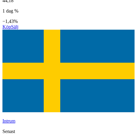
44,18
1 dag %
−1,43%
Köp
Sälj
Intrum
Senast