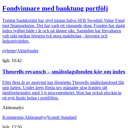
Fondvinnare med banktung portfölj
Tommi Saukkoriipi har styrt nästan halva SEB Swedish Value Fund
mot finanssektorn. Det har varit ett vinnande drag. Fonden har slagit
index tydligt både i år och på längre sikt. Samtidigt har förvaltaren
valt sida mellan börsens två stora maktbolag - Investor och
Industrivärden.
nyheter
/
Aktiefonder
Igår, 10:42
Theorells revansch – småbolagsfonden kör om index
Efter flera år av motvind har Henrietta Theorells småbolagsfond fått
upp farten. Under årets första sex månader slog fonden sitt
jämförelseindex med 5,6 procentenheter. Hon har också plockat in
ett nytt finskt bolag i portföljen.
Aktieanalys
Kommentar
,
Aktieanalys
/
Scandi Standard
Igår, 15:50