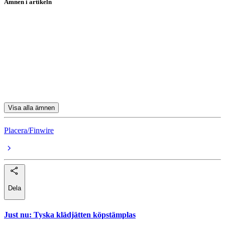
Ämnen i artikeln
Aktierekommendationer
Volvo
Paradox Interactive
Aker Solutions
Telenor
Visa alla ämnen
Placera/Finwire
Dela
Just nu
:
Tyska klädjätten köpstämplas