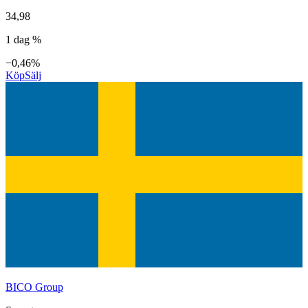
34,98
1 dag %
−0,46%
Köp
Sälj
BICO Group