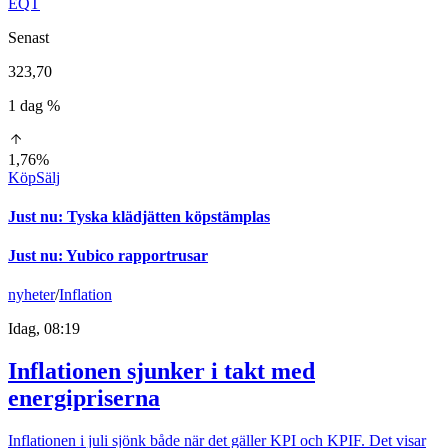
EQT
Senast
323,70
1 dag %
1,76%
Köp
Sälj
Just nu
:
Tyska klädjätten köpstämplas
Just nu
:
Yubico rapportrusar
nyheter
/
Inflation
Idag, 08:19
Inflationen sjunker i takt med
energipriserna
Inflationen i juli sjönk både när det gäller KPI och KPIF. Det visar