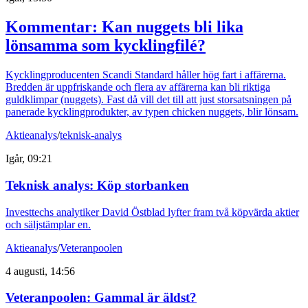
Kommentar: Kan nuggets bli lika
lönsamma som kycklingfilé?
Kycklingproducenten Scandi Standard håller hög fart i affärerna.
Bredden är uppfriskande och flera av affärerna kan bli riktiga
guldklimpar (nuggets). Fast då vill det till att just storsatsningen på
panerade kycklingprodukter, av typen chicken nuggets, blir lönsam.
Aktieanalys
/
teknisk-analys
Igår, 09:21
Teknisk analys: Köp storbanken
Investtechs analytiker David Östblad lyfter fram två köpvärda aktier
och säljstämplar en.
Aktieanalys
/
Veteranpoolen
4 augusti, 14:56
Veteranpoolen: Gammal är äldst?