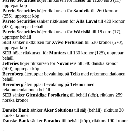
Pareto Securities
höjer riktkursen för
Metso
till 11,80 euro (11),
upprepar köp
Pareto Securities
höjer riktkursen för
Sandvik
till 260 kronor
(255), upprepar köp
Pareto Securities
sänker riktkursen för
Alfa Laval
till 420 kronor
(435), upprepar behåll
Pareto Securities
höjer riktkursen för
Wärtsilä
till 18 euro (17),
upprepar behåll
SEB
sänker riktkursen för
Xvivo Perfusion
till 530 kronor (570),
upprepar köp
SEB
höjer riktkursen för
Munters
till 130 kronor (125), upprepar
behåll
Jefferies
höjer riktkursen för
Novonesis
till 540 danska kronor
(500), upprepar köp
Berenberg
återupptar bevakning på
Telia
med rekommendationen
behåll
Berenberg
återupptar bevakning på
Telenor
med
rekommendationen behåll
SEB
sänker
Gjensidige Forsikring
till behåll (köp), riktkurs 259
norska kronor
Danske Bank
sänker
Aker Solutions
till sälj (behåll), riktkurs 30
norska kronor
Danske Bank
sänker
Paradox
till behåll (köp), riktkurs 190 kronor