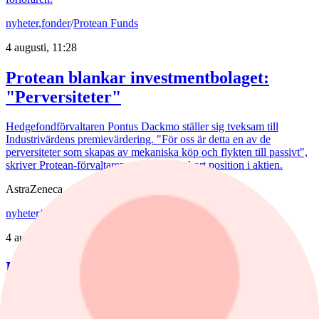
nyheter
,
fonder
/
Protean Funds
4 augusti, 11:28
Protean blankar investmentbolaget:
"Perversiteter"
Hedgefondförvaltaren Pontus Dackmo ställer sig tveksam till
Industrivärdens premievärdering. "För oss är detta en av de
perversiteter som skapas av mekaniska köp och flykten till passivt",
skriver Protean-förvaltaren, som tagit en kort position i aktien.
AstraZeneca
nyheter
/
Astra Zeneca
4 augusti, 10:59
Förvaltaren om Astra-affären: ”Ingen
som är jättetaggad"
AstraZenecas eventuella jätteaffär mottas negativt av marknaden.