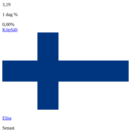
3,19
1 dag %
0,00%
Köp
Sälj
Elisa
Senast