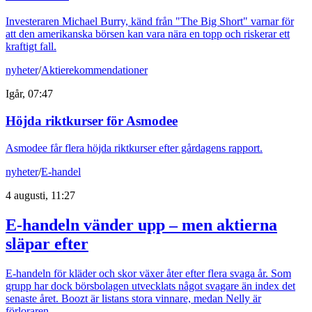
Investeraren Michael Burry, känd från "The Big Short" varnar för
att den amerikanska börsen kan vara nära en topp och riskerar ett
kraftigt fall.
nyheter
/
Aktierekommendationer
Igår, 07:47
Höjda riktkurser för Asmodee
Asmodee får flera höjda riktkurser efter gårdagens rapport.
nyheter
/
E-handel
4 augusti, 11:27
E-handeln vänder upp – men aktierna
släpar efter
E-handeln för kläder och skor växer åter efter flera svaga år. Som
grupp har dock börsbolagen utvecklats något svagare än index det
senaste året. Boozt är listans stora vinnare, medan Nelly är
förloraren.