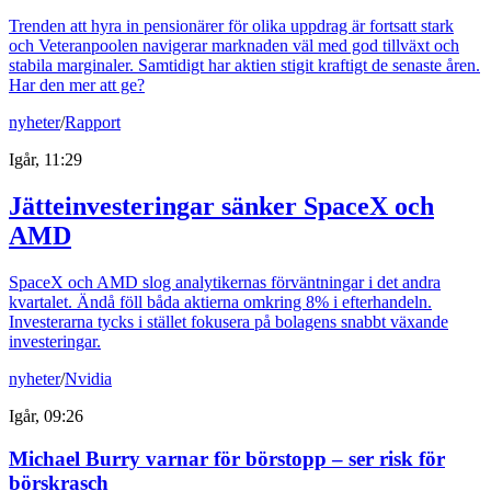
Trenden att hyra in pensionärer för olika uppdrag är fortsatt stark
och Veteranpoolen navigerar marknaden väl med god tillväxt och
stabila marginaler. Samtidigt har aktien stigit kraftigt de senaste åren.
Har den mer att ge?
nyheter
/
Rapport
Igår, 11:29
Jätteinvesteringar sänker SpaceX och
AMD
SpaceX och AMD slog analytikernas förväntningar i det andra
kvartalet. Ändå föll båda aktierna omkring 8% i efterhandeln.
Investerarna tycks i stället fokusera på bolagens snabbt växande
investeringar.
nyheter
/
Nvidia
Igår, 09:26
Michael Burry varnar för börstopp – ser risk för
börskrasch