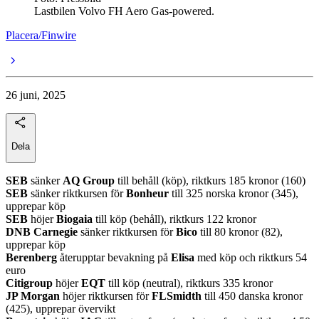
Lastbilen Volvo FH Aero Gas-powered.
Placera/Finwire
26 juni, 2025
Dela
SEB
sänker
AQ Group
till behåll (köp), riktkurs 185 kronor (160)
SEB
sänker riktkursen för
Bonheur
till 325 norska kronor (345),
upprepar köp
SEB
höjer
Biogaia
till köp (behåll), riktkurs 122 kronor
DNB Carnegie
sänker riktkursen för
Bico
till 80 kronor (82),
upprepar köp
Berenberg
återupptar bevakning på
Elisa
med köp och riktkurs 54
euro
Citigroup
höjer
EQT
till köp (neutral), riktkurs 335 kronor
JP Morgan
höjer riktkursen för
FLSmidth
till 450 danska kronor
(425), upprepar övervikt