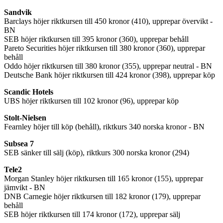
Sandvik
Barclays höjer riktkursen till 450 kronor (410), upprepar övervikt -
BN
SEB höjer riktkursen till 395 kronor (360), upprepar behåll
Pareto Securities höjer riktkursen till 380 kronor (360), upprepar
behåll
Oddo höjer riktkursen till 380 kronor (355), upprepar neutral - BN
Deutsche Bank höjer riktkursen till 424 kronor (398), upprepar köp
Scandic Hotels
UBS höjer riktkursen till 102 kronor (96), upprepar köp
Stolt-Nielsen
Fearnley höjer till köp (behåll), riktkurs 340 norska kronor - BN
Subsea 7
SEB sänker till sälj (köp), riktkurs 300 norska kronor (294)
Tele2
Morgan Stanley höjer riktkursen till 165 kronor (155), upprepar
jämvikt - BN
DNB Carnegie höjer riktkursen till 182 kronor (179), upprepar
behåll
SEB höjer riktkursen till 174 kronor (172), upprepar sälj