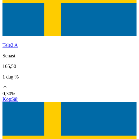
Tele2 A
Senast
165,50
1 dag %
0,30%
Köp
Sälj