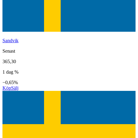
Sandvik
Senast
365,30
1 dag %
−0,65%
Köp
Sälj