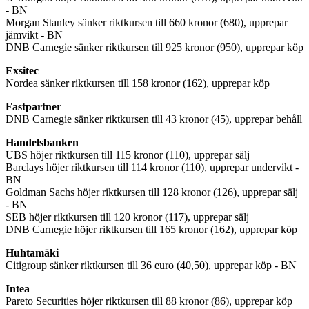
- BN
Morgan Stanley sänker riktkursen till 660 kronor (680), upprepar
jämvikt - BN
DNB Carnegie sänker riktkursen till 925 kronor (950), upprepar köp
Exsitec
Nordea sänker riktkursen till 158 kronor (162), upprepar köp
Fastpartner
DNB Carnegie sänker riktkursen till 43 kronor (45), upprepar behåll
Handelsbanken
UBS höjer riktkursen till 115 kronor (110), upprepar sälj
Barclays höjer riktkursen till 114 kronor (110), upprepar undervikt -
BN
Goldman Sachs höjer riktkursen till 128 kronor (126), upprepar sälj
- BN
SEB höjer riktkursen till 120 kronor (117), upprepar sälj
DNB Carnegie höjer riktkursen till 165 kronor (162), upprepar köp
Huhtamäki
Citigroup sänker riktkursen till 36 euro (40,50), upprepar köp - BN
Intea
Pareto Securities höjer riktkursen till 88 kronor (86), upprepar köp