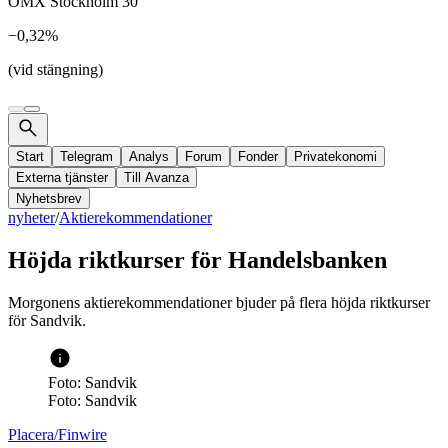
OMX Stockholm 30
−0,32%
(vid stängning)
Start
Telegram
Analys
Forum
Fonder
Privatekonomi
Externa tjänster
Till Avanza
Nyhetsbrev
nyheter
/
Aktierekommendationer
Höjda riktkurser för Handelsbanken
Morgonens aktierekommendationer bjuder på flera höjda riktkurser
för Sandvik.
Foto: Sandvik
Foto: Sandvik
Placera/Finwire