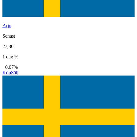
Arjo
Senast
27,36
1 dag %
−0,07%
Köp
Sälj