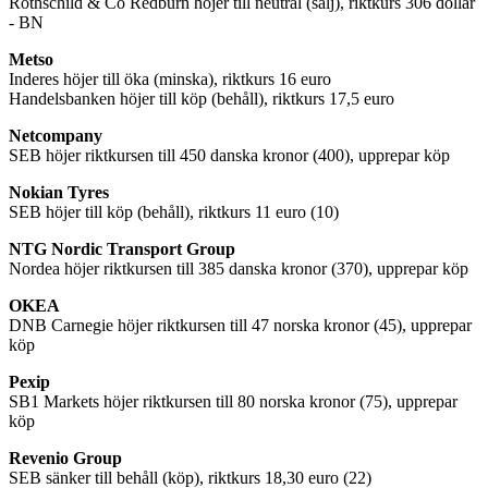
Rothschild & Co Redburn höjer till neutral (sälj), riktkurs 306 dollar
- BN
Metso
Inderes höjer till öka (minska), riktkurs 16 euro
Handelsbanken höjer till köp (behåll), riktkurs 17,5 euro
Netcompany
SEB höjer riktkursen till 450 danska kronor (400), upprepar köp
Nokian Tyres
SEB höjer till köp (behåll), riktkurs 11 euro (10)
NTG Nordic Transport Group
Nordea höjer riktkursen till 385 danska kronor (370), upprepar köp
OKEA
DNB Carnegie höjer riktkursen till 47 norska kronor (45), upprepar
köp
Pexip
SB1 Markets höjer riktkursen till 80 norska kronor (75), upprepar
köp
Revenio Group
SEB sänker till behåll (köp), riktkurs 18,30 euro (22)