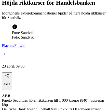
Höjda riktkurser för Handelsbanken
Morgonens aktierekommendationer bjuder på flera höjda riktkurser
för Sandvik.
Foto: Sandvik
Foto: Sandvik
Placera/Finwire
23 april, 09:05
Dela
ABB
Pareto Securities höjer riktkursen till 1 000 kronor (840), upprepar
köp
Deutsche Bank höjer till behåll (sälj), riktkurs 68 schweizerfranc