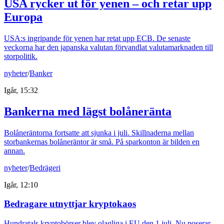
USA rycker ut för yenen – och retar upp
Europa
USA:s ingripande för yenen har retat upp ECB. De senaste
veckorna har den japanska valutan förvandlat valutamarknaden till
storpolitik.
nyheter
/
Banker
Igår, 15:32
Bankerna med lägst bolåneränta
Bolåneräntorna fortsatte att sjunka i juli. Skillnaderna mellan
storbankernas bolåneräntor är små. På sparkonton är bilden en
annan.
nyheter
/
Bedrägeri
Igår, 12:10
Bedragare utnyttjar kryptokaos
Hundratals kryptobörser blev olagliga i EU den 1 juli. Nu poserar