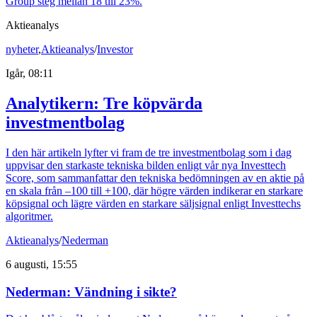
Group steg mellan 18 till 23%.
Aktieanalys
nyheter
,
Aktieanalys
/
Investor
Igår, 08:11
Analytikern: Tre köpvärda
investmentbolag
I den här artikeln lyfter vi fram de tre investmentbolag som i dag
uppvisar den starkaste tekniska bilden enligt vår nya Investtech
Score, som sammanfattar den tekniska bedömningen av en aktie på
en skala från –100 till +100, där högre värden indikerar en starkare
köpsignal och lägre värden en starkare säljsignal enligt Investtechs
algoritmer.
Aktieanalys
/
Nederman
6 augusti, 15:55
Nederman: Vändning i sikte?