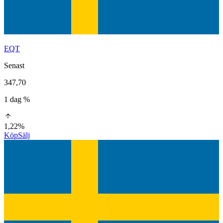
EQT
Senast
347,70
1 dag %
1,22%
Köp
Sälj