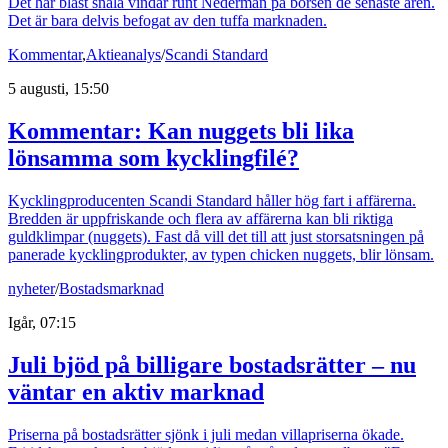
Det har blåst snåla vindar runt Nederman på börsen de senaste åren.
Det är bara delvis befogat av den tuffa marknaden.
Kommentar
,
Aktieanalys
/
Scandi Standard
5 augusti, 15:50
Kommentar: Kan nuggets bli lika
lönsamma som kycklingfilé?
Kycklingproducenten Scandi Standard håller hög fart i affärerna.
Bredden är uppfriskande och flera av affärerna kan bli riktiga
guldklimpar (nuggets). Fast då vill det till att just storsatsningen på
panerade kycklingprodukter, av typen chicken nuggets, blir lönsam.
nyheter
/
Bostadsmarknad
Igår, 07:15
Juli bjöd på billigare bostadsrätter – nu
väntar en aktiv marknad
Priserna på bostadsrätter sjönk i juli medan villapriserna ökade.