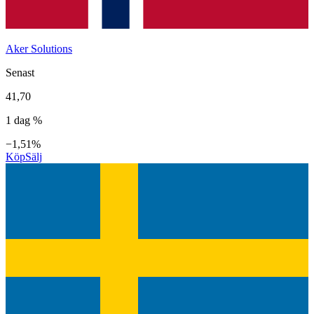
Aker Solutions
Senast
41,70
1 dag %
−1,51%
Köp
Sälj