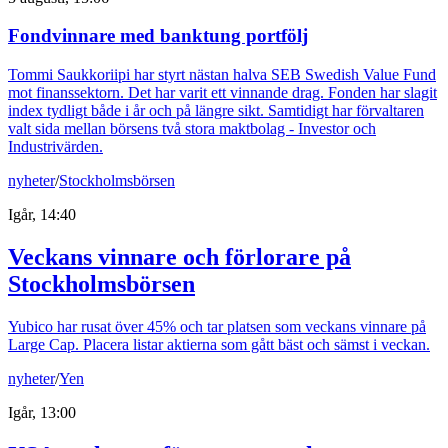
Fondvinnare med banktung portfölj
Tommi Saukkoriipi har styrt nästan halva SEB Swedish Value Fund
mot finanssektorn. Det har varit ett vinnande drag. Fonden har slagit
index tydligt både i år och på längre sikt. Samtidigt har förvaltaren
valt sida mellan börsens två stora maktbolag - Investor och
Industrivärden.
nyheter
/
Stockholmsbörsen
Igår, 14:40
Veckans vinnare och förlorare på
Stockholmsbörsen
Yubico har rusat över 45% och tar platsen som veckans vinnare på
Large Cap. Placera listar aktierna som gått bäst och sämst i veckan.
nyheter
/
Yen
Igår, 13:00