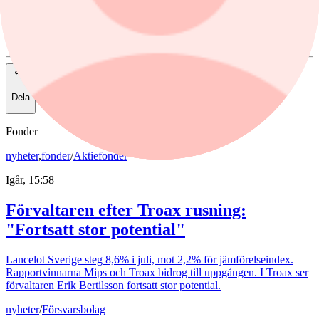
Placera/Finwire
Dela
Fonder
nyheter
,
fonder
/
Aktiefonder
Igår, 15:58
Förvaltaren efter Troax rusning:
"Fortsatt stor potential"
Lancelot Sverige steg 8,6% i juli, mot 2,2% för jämförelseindex.
Rapportvinnarna Mips och Troax bidrog till uppgången. I Troax ser
förvaltaren Erik Bertilsson fortsatt stor potential.
nyheter
/
Försvarsbolag