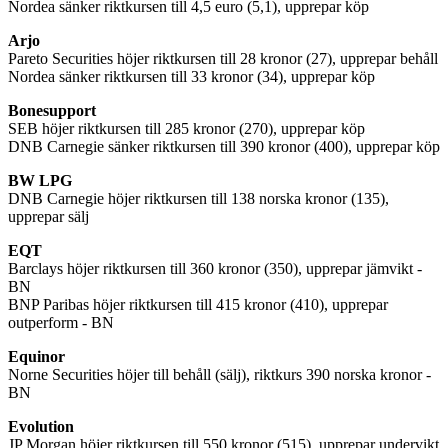
Nordea sänker riktkursen till 4,5 euro (5,1), upprepar köp
Arjo
Pareto Securities höjer riktkursen till 28 kronor (27), upprepar behåll
Nordea sänker riktkursen till 33 kronor (34), upprepar köp
Bonesupport
SEB höjer riktkursen till 285 kronor (270), upprepar köp
DNB Carnegie sänker riktkursen till 390 kronor (400), upprepar köp
BW LPG
DNB Carnegie höjer riktkursen till 138 norska kronor (135),
upprepar sälj
EQT
Barclays höjer riktkursen till 360 kronor (350), upprepar jämvikt -
BN
BNP Paribas höjer riktkursen till 415 kronor (410), upprepar
outperform - BN
Equinor
Norne Securities höjer till behåll (sälj), riktkurs 390 norska kronor -
BN
Evolution
JP Morgan höjer riktkursen till 550 kronor (515), upprepar undervikt