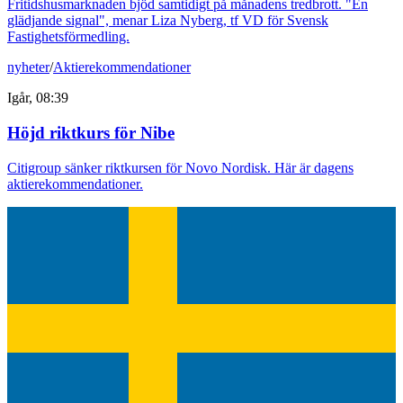
Fritidshusmarknaden bjöd samtidigt på månadens tredbrott. "En
glädjande signal", menar Liza Nyberg, tf VD för Svensk
Fastighetsförmedling.
nyheter
/
Aktierekommendationer
Igår, 08:39
Höjd riktkurs för Nibe
Citigroup sänker riktkursen för Novo Nordisk. Här är dagens
aktierekommendationer.