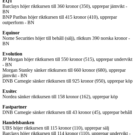
EQT
Barclays höjer riktkursen till 360 kronor (350), upprepar jämvikt -
BN
BNP Paribas höjer riktkursen till 415 kronor (410), upprepar
outperform - BN
Equinor
Norne Securities höjer till behåll (sälj), riktkurs 390 norska kronor -
BN
Evolution
JP Morgan höjer riktkursen till 550 kronor (515), upprepar undervikt
- BN
Morgan Stanley sänker riktkursen till 660 kronor (680), upprepar
jämvikt - BN
DNB Carnegie sänker riktkursen till 925 kronor (950), upprepar köp
Exsitec
Nordea sänker riktkursen till 158 kronor (162), upprepar köp
Fastpartner
DNB Carnegie sänker riktkursen till 43 kronor (45), upprepar behåll
Handelsbanken
UBS höjer riktkursen till 115 kronor (110), upprepar sälj
Barclays höjer riktkursen till 114 kronor (110), upprepar undervikt -