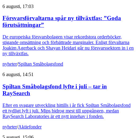
6 augusti, 17:03
Försvarsförvaltarna spår ny tillväxtfas: ”Goda
förutsättningar”
De europeiska försvarsbolagen visar rekordstora orderböcker,
stigande omsättning och förbättrade marginaler. Enligt förvaltarna
Joakim Agerback och Shayan Heidari går nu försvarssektorn in i en
ny tillväxtfas.
nyheter
/
Spiltan Småbolagsfond
6 augusti, 14:51
Spiltan Småbolagsfond lyfte i juli – tar in
RaySearch
Efter en svagare utveckling hittills i år fick Spiltan Småbolagsfond
ett tydligt lyft i juli. Mips bidrog mest till uppgången, medan
RaySearch Laboratories är ett nytt innehav i fonden.
nyheter
/
Aktiefonder
5 augusti, 15:06