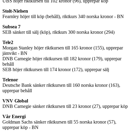
UBS höjer riktkursen till 102 kronor (96), upprepar köp
Stolt-Nielsen
Fearnley höjer till köp (behåll), riktkurs 340 norska kronor - BN
Subsea 7
SEB sänker till sälj (köp), riktkurs 300 norska kronor (294)
Tele2
Morgan Stanley höjer riktkursen till 165 kronor (155), upprepar
jämvikt - BN
DNB Carnegie höjer riktkursen till 182 kronor (179), upprepar
behåll
SEB höjer riktkursen till 174 kronor (172), upprepar sälj
Telenor
Deutsche Bank sänker riktkursen till 160 norska kronor (163),
upprepar behåll
VNV Global
DNB Carnegie sänker riktkursen till 23 kronor (27), upprepar köp
Vår Energi
Goldman Sachs sänker riktkursen till 55 norska kronor (57),
upprepar köp - BN