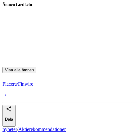
Ämnen i artikeln
Aktierekommendationer
ABB
Aker Solutions
Arjo
EQT
Visa alla ämnen
Placera/Finwire
Dela
nyheter
/
Aktierekommendationer