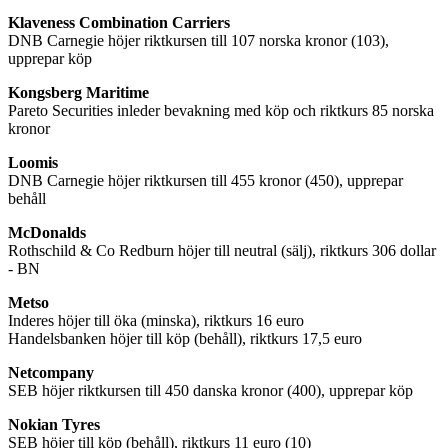
Klaveness Combination Carriers
DNB Carnegie höjer riktkursen till 107 norska kronor (103),
upprepar köp
Kongsberg Maritime
Pareto Securities inleder bevakning med köp och riktkurs 85 norska
kronor
Loomis
DNB Carnegie höjer riktkursen till 455 kronor (450), upprepar
behåll
McDonalds
Rothschild & Co Redburn höjer till neutral (sälj), riktkurs 306 dollar
- BN
Metso
Inderes höjer till öka (minska), riktkurs 16 euro
Handelsbanken höjer till köp (behåll), riktkurs 17,5 euro
Netcompany
SEB höjer riktkursen till 450 danska kronor (400), upprepar köp
Nokian Tyres
SEB höjer till köp (behåll), riktkurs 11 euro (10)