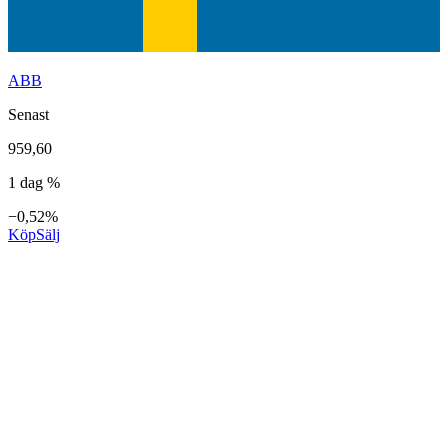
ABB
Senast
959,60
1 dag %
−0,52%
Köp
Sälj