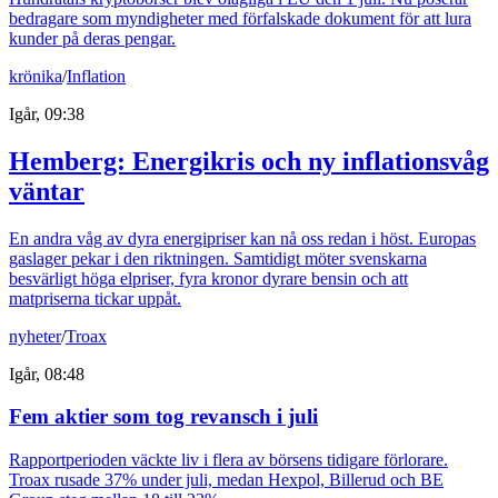
bedragare som myndigheter med förfalskade dokument för att lura
kunder på deras pengar.
krönika
/
Inflation
Igår, 09:38
Hemberg: Energikris och ny inflationsvåg
väntar
En andra våg av dyra energipriser kan nå oss redan i höst. Europas
gaslager pekar i den riktningen. Samtidigt möter svenskarna
besvärligt höga elpriser, fyra kronor dyrare bensin och att
matpriserna tickar uppåt.
nyheter
/
Troax
Igår, 08:48
Fem aktier som tog revansch i juli
Rapportperioden väckte liv i flera av börsens tidigare förlorare.
Troax rusade 37% under juli, medan Hexpol, Billerud och BE