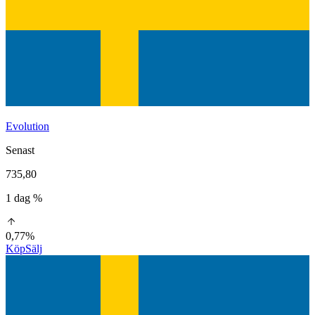
Evolution
Senast
735,80
1 dag %
0,77%
Köp
Sälj