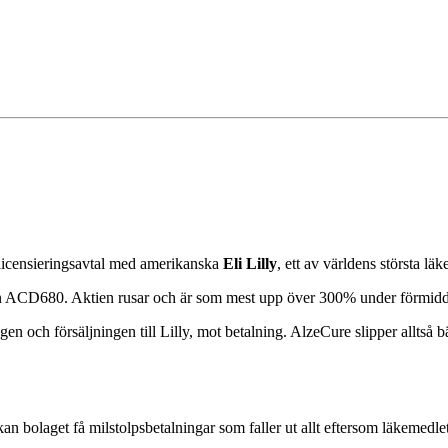
utlicensieringsavtal med amerikanska
Eli Lilly
, ett av världens största lä
tatin ACD680. Aktien rusar och är som mest upp över 300% under förmid
en och försäljningen till Lilly, mot betalning. AlzeCure slipper alltså b
n bolaget få milstolpsbetalningar som faller ut allt eftersom läkemedl