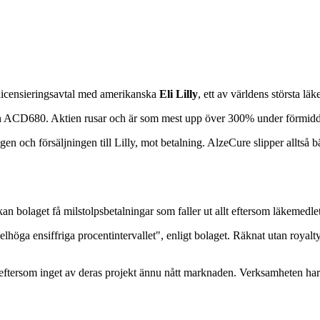
utlicensieringsavtal med amerikanska
Eli Lilly
, ett av världens största lä
tatin ACD680. Aktien rusar och är som mest upp över 300% under förmid
en och försäljningen till Lilly, mot betalning. AlzeCure slipper alltså b
n bolaget få milstolpsbetalningar som faller ut allt eftersom läkemedl
höga ensiffriga procentintervallet", enligt bolaget. Räknat utan royalty
g, eftersom inget av deras projekt ännu nått marknaden. Verksamheten har