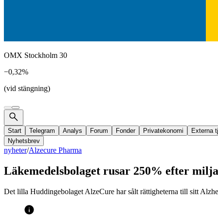
OMX Stockholm 30
−0,32%
(vid stängning)
Start
Telegram
Analys
Forum
Fonder
Privatekonomi
Externa t
Nyhetsbrev
nyheter
/
Alzecure Pharma
Läkemedelsbolaget rusar 250% efter milja
Det lilla Huddingebolaget AlzeCure har sålt rättigheterna till sitt Alz