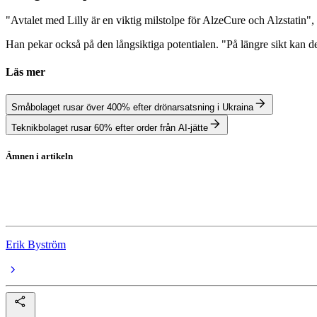
"Avtalet med Lilly är en viktig milstolpe för AlzeCure och Alzstatin"
Han pekar också på den långsiktiga potentialen. "På längre sikt kan 
Läs mer
Småbolaget rusar över 400% efter drönarsatsning i Ukraina
Teknikbolaget rusar 60% efter order från AI-jätte
Ämnen i artikeln
Alzecure Pharma
Eli Lilly
Erik Byström