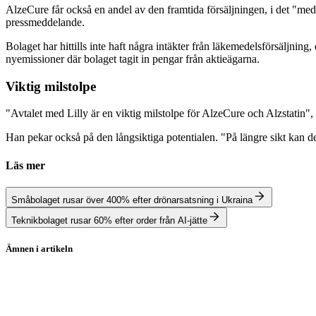
AlzeCure får också en andel av den framtida försäljningen, i det "medel
pressmeddelande.
Bolaget har hittills inte haft några intäkter från läkemedelsförsäljnin
nyemissioner där bolaget tagit in pengar från aktieägarna.
Viktig milstolpe
"Avtalet med Lilly är en viktig milstolpe för AlzeCure och Alzstatin"
Han pekar också på den långsiktiga potentialen. "På längre sikt kan 
Läs mer
Småbolaget rusar över 400% efter drönarsatsning i Ukraina
Teknikbolaget rusar 60% efter order från AI-jätte
Ämnen i artikeln
Alzecure Pharma
Eli Lilly