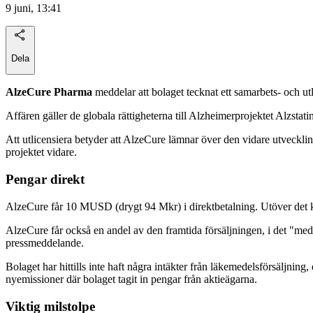
9 juni, 13:41
Dela
AlzeCure Pharma
meddelar att bolaget tecknat ett samarbets- och 
Affären gäller de globala rättigheterna till Alzheimerprojektet Alzs
Att utlicensiera betyder att AlzeCure lämnar över den vidare utveckling
projektet vidare.
Pengar direkt
AlzeCure får 10 MUSD (drygt 94 Mkr) i direktbetalning. Utöver det ka
AlzeCure får också en andel av den framtida försäljningen, i det "medel
pressmeddelande.
Bolaget har hittills inte haft några intäkter från läkemedelsförsäljnin
nyemissioner där bolaget tagit in pengar från aktieägarna.
Viktig milstolpe