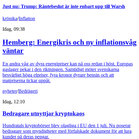
Just nu
:
Trump: Räntebeslut är inte enbart upp till Warsh
krönika
/
Inflation
Idag, 09:38
Hemberg: Energikris och ny inflationsvåg
väntar
En andra våg av dyra energipriser kan nå oss redan i höst. Europas
gaslager pekar i den riktningen. Samtidigt möter svenskarna
besvärligt höga elpriser, fyra kronor dyrare bensin och att
matpriserna tickar uppåt.
nyheter
/
Bedrägeri
Idag, 12:10
Bedragare utnyttjar kryptokaos
Hundratals kryptobörser blev olagliga i EU den 1 juli. Nu poserar
bedragare som myndigheter med förfalskade dokument för att lura
kunder på deras pengar.