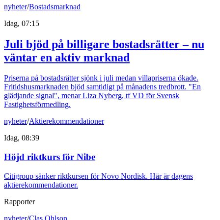
nyheter
/
Bostadsmarknad
Idag, 07:15
Juli bjöd på billigare bostadsrätter – nu
väntar en aktiv marknad
Priserna på bostadsrätter sjönk i juli medan villapriserna ökade.
Fritidshusmarknaden bjöd samtidigt på månadens tredbrott. "En
glädjande signal", menar Liza Nyberg, tf VD för Svensk
Fastighetsförmedling.
nyheter
/
Aktierekommendationer
Idag, 08:39
Höjd riktkurs för Nibe
Citigroup sänker riktkursen för Novo Nordisk. Här är dagens
aktierekommendationer.
Rapporter
nyheter
/
Clas Ohlson