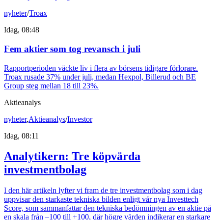
nyheter
/
Troax
Idag, 08:48
Fem aktier som tog revansch i juli
Rapportperioden väckte liv i flera av börsens tidigare förlorare.
Troax rusade 37% under juli, medan Hexpol, Billerud och BE
Group steg mellan 18 till 23%.
Aktieanalys
nyheter
,
Aktieanalys
/
Investor
Idag, 08:11
Analytikern: Tre köpvärda
investmentbolag
I den här artikeln lyfter vi fram de tre investmentbolag som i dag
uppvisar den starkaste tekniska bilden enligt vår nya Investtech
Score, som sammanfattar den tekniska bedömningen av en aktie på
en skala från –100 till +100, där högre värden indikerar en starkare