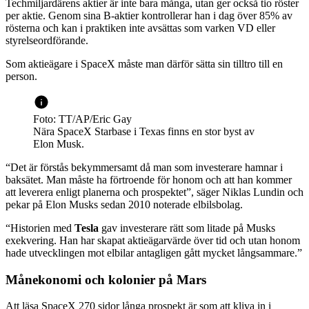
Techmiljardärens aktier är inte bara många, utan ger också tio röster
per aktie. Genom sina B-aktier kontrollerar han i dag över 85% av
rösterna och kan i praktiken inte avsättas som varken VD eller
styrelseordförande.
Som aktieägare i SpaceX måste man därför sätta sin tilltro till en
person.
Foto: TT/AP/Eric Gay
Nära SpaceX Starbase i Texas finns en stor byst av
Elon Musk.
“Det är förstås bekymmersamt då man som investerare hamnar i
baksätet. Man måste ha förtroende för honom och att han kommer
att leverera enligt planerna och prospektet”, säger Niklas Lundin och
pekar på Elon Musks sedan 2010 noterade elbilsbolag.
“Historien med
Tesla
gav investerare rätt som litade på Musks
exekvering. Han har skapat aktieägarvärde över tid och utan honom
hade utvecklingen mot elbilar antagligen gått mycket långsammare.”
Månekonomi och kolonier på Mars
Att läsa SpaceX 270 sidor långa prospekt är som att kliva in i