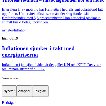
Theorells revansch – småbolagsfonden kör om index
Efter flera år av motvind har Henrietta Theorells småbolagsfond fått
upp farten. Under årets första sex månader slog fonden sitt
jämförelseindex med 5,6 procentenheter. Hon har också plockat in
ett nytt finskt bolag i portföljen.
nyheter
/
Inflation
Igår, 08:19
Inflationen sjunker i takt med
energipriserna
Inflationen i juli sjönk både när det gäller KPI och KPIF. Det visar
preliminära siffror från SCB.
Senaste nytt
Nyheter
Analyser
Telegram
Bedrägeri