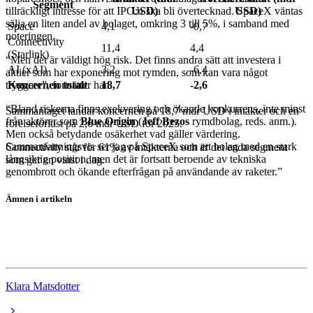
Segment
tillräckligt intresse för att IPO:n ska bli övertecknad. SpaceX väntas
USD)
USD)
sälja en liten andel av bolaget, omkring 3 till 5%, i samband med
Space
4,1
-0,7
noteringen.
Connectivity
11,4
4,4
(Starlink)
“Men det är väldigt hög risk. Det finns andra sätt att investera i
AI (xAI)
3,2
-6,4
aktier som har exponering mot rymden, som kan vara något
tryggare”, fortsätter han.
Koncernen totalt
18,7
-2,6
“Bland riskerna finns exekvering och ökande konkurrens, inte minst
Sammantaget landar koncernen på 18,7 mdr USD i intäkter och en
från aktörer som
Blue Origin
(
Jeff Bezos
rymdbolag, reds. anm.).
rörelseförlust på 2,6 mdr USD för 2025.
Men också betydande osäkerhet vad gäller värdering.
Sammanfattningsvis ser jag på SpaceX som ett bolag med en stark
Connectivity står för 61% av intäkterna och är det enda segment
långsiktig position, men det är fortsatt beroende av tekniska
som ger en vinst i dag.
genombrott och ökande efterfrågan på användande av raketer.”
Ämnen i artikeln
SpaceX
Elon Musk
Klara Matsdotter