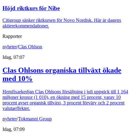
Höjd riktkurs för Nibe
Citigroup sänker riktkursen för Novo Nordisk. Här är dagens
aktierekommendationer.
Rapporter
nyheter
/
Clas Ohlson
Idag, 07:07
Clas Ohlsons organiska tillväxt ökade
med 10%
Hemfixarkedjan Clas Ohlsons försäljning i juli uppgick till 1 164
miljoner kronor (1 010), en ökning med 15 procent, varav 10
procent avser organisk tillväxt, 3 procent förvärv och 2 procent
valutaeffekter.
nyheter
/
Tokmanni Group
Idag, 07:09