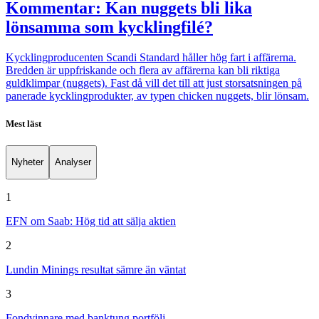
Kommentar: Kan nuggets bli lika
lönsamma som kycklingfilé?
Kycklingproducenten Scandi Standard håller hög fart i affärerna.
Bredden är uppfriskande och flera av affärerna kan bli riktiga
guldklimpar (nuggets). Fast då vill det till att just storsatsningen på
panerade kycklingprodukter, av typen chicken nuggets, blir lönsam.
Mest läst
Nyheter
Analyser
1
EFN om Saab: Hög tid att sälja aktien
2
Lundin Minings resultat sämre än väntat
3
Fondvinnare med banktung portfölj