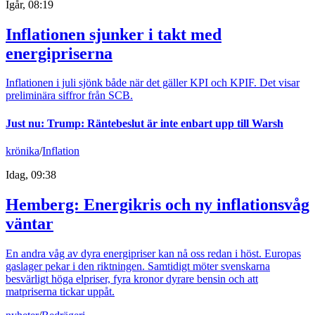
Igår, 08:19
Inflationen sjunker i takt med
energipriserna
Inflationen i juli sjönk både när det gäller KPI och KPIF. Det visar
preliminära siffror från SCB.
Just nu
:
Trump: Räntebeslut är inte enbart upp till Warsh
krönika
/
Inflation
Idag, 09:38
Hemberg: Energikris och ny inflationsvåg
väntar
En andra våg av dyra energipriser kan nå oss redan i höst. Europas
gaslager pekar i den riktningen. Samtidigt möter svenskarna
besvärligt höga elpriser, fyra kronor dyrare bensin och att
matpriserna tickar uppåt.