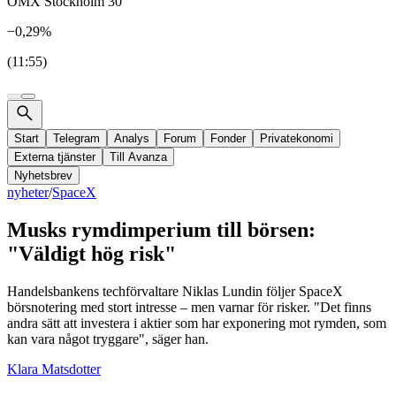
OMX Stockholm 30
−0,29%
(11:55)
Start
Telegram
Analys
Forum
Fonder
Privatekonomi
Externa tjänster
Till Avanza
Nyhetsbrev
nyheter
/
SpaceX
Musks rymdimperium till börsen:
"Väldigt hög risk"
Handelsbankens techförvaltare Niklas Lundin följer SpaceX
börsnotering med stort intresse – men varnar för risker. "Det finns
andra sätt att investera i aktier som har exponering mot rymden, som
kan vara något tryggare", säger han.
Klara Matsdotter