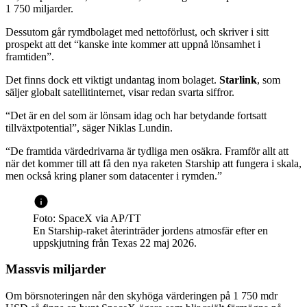
1 750 miljarder.
Dessutom går rymdbolaget med nettoförlust, och skriver i sitt
prospekt att det “kanske inte kommer att uppnå lönsamhet i
framtiden”.
Det finns dock ett viktigt undantag inom bolaget.
Starlink
, som
säljer globalt satellitinternet, visar redan svarta siffror.
“Det är en del som är lönsam idag och har betydande fortsatt
tillväxtpotential”, säger Niklas Lundin.
“De framtida värdedrivarna är tydliga men osäkra. Framför allt att
när det kommer till att få den nya raketen Starship att fungera i skala,
men också kring planer som datacenter i rymden.”
Foto: SpaceX via AP/TT
En Starship-raket återinträder jordens atmosfär efter en
uppskjutning från Texas 22 maj 2026.
Massvis miljarder
Om börsnoteringen når den skyhöga värderingen på 1 750 mdr