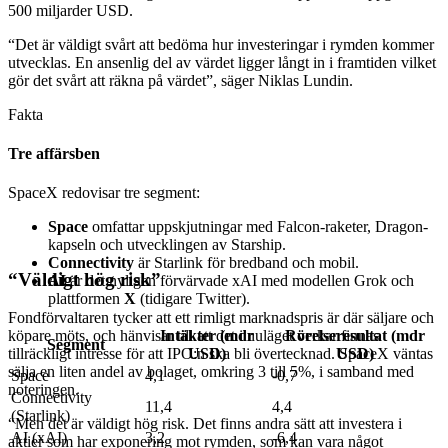
500 miljarder USD.
“Det är väldigt svårt att bedöma hur investeringar i rymden kommer
utvecklas. En ansenlig del av värdet ligger långt in i framtiden vilket
gör det svårt att räkna på värdet”, säger Niklas Lundin.
Fakta
Tre affärsben
SpaceX redovisar tre segment:
Space
omfattar uppskjutningar med Falcon-raketer, Dragon-
kapseln och utvecklingen av Starship.
Connectivity
är Starlink för bredband och mobil.
“Väldigt hög risk”
AI
är det nyligen förvärvade xAI med modellen Grok och
plattformen
X
(tidigare Twitter).
Fondförvaltaren tycker att ett rimligt marknadspris är där säljare och
köpare möts, och hänvisar till att det i nuläget verkar finnas
Intäkter (mdr
Rörelseresultat (mdr
Segment
tillräckligt intresse för att IPO:n ska bli övertecknad. SpaceX väntas
USD)
USD)
sälja en liten andel av bolaget, omkring 3 till 5%, i samband med
Space
4,1
-0,7
noteringen.
Connectivity
11,4
4,4
(Starlink)
“Men det är väldigt hög risk. Det finns andra sätt att investera i
AI (xAI)
3,2
-6,4
aktier som har exponering mot rymden, som kan vara något