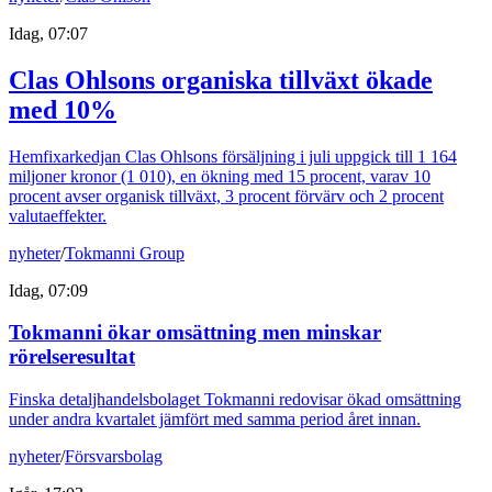
Idag, 07:07
Clas Ohlsons organiska tillväxt ökade
med 10%
Hemfixarkedjan Clas Ohlsons försäljning i juli uppgick till 1 164
miljoner kronor (1 010), en ökning med 15 procent, varav 10
procent avser organisk tillväxt, 3 procent förvärv och 2 procent
valutaeffekter.
nyheter
/
Tokmanni Group
Idag, 07:09
Tokmanni ökar omsättning men minskar
rörelseresultat
Finska detaljhandelsbolaget Tokmanni redovisar ökad omsättning
under andra kvartalet jämfört med samma period året innan.
nyheter
/
Försvarsbolag