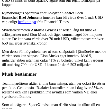
USD så finns en bunt SpaceX-ägare som blir rejält förmögna på
kuppen.
Rymdbolagets operativa chef
Gwynne Shotwell
och
finanschef
Bret Johnsens
innehav kan bli värda över 1 mdr USD
var, enligt
beräkningar
från Financial Times.
Styrelseledamoten
Antonio Gracias
är sedan lång tid tillbaka
affärspartner med Elon Musk och äger sammantaget 503 miljoner
aktier. De kan vara värda över 70 mdr USD, vilket motsvarar över
650 miljarder svenska kronor.
Men dessa förmögenheter ser ut som småpotatis i jämförelse med de
värden som kan skapas i Elon Musks eget innehav. Med 5,1
miljarder aktier äger han cirka 41% av bolaget, vilket kan värderas
till omkring 700 mdr USD. I kronor är det 6 503 miljarder.
Musk bestämmer
Techmiljardärens aktier är inte bara många, utan ger också tio röster
per aktie. Genom sina B-aktier kontrollerar han i dag över 85% av
rösterna och kan i praktiken inte avsättas som varken VD eller
styrelseordförande.
Som aktieägare i SpaceX måste man därför sätta sin tilltro till en