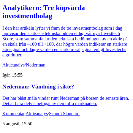
Analytikern: Tre köpvärda
investmentbolag
I den här artikeln lyfter vi fram de tre investmentbolag som i dag
uppvisar den starkaste tekniska bilden enligt vår nya Investtech
Score, som sammanfattar den tekniska bedömningen av en aktie på
en skala från –100 till +100, där högre värden indikerar en starkare
köpsignal och lägre värden en starkare säljsignal enligt Investtechs
algoritmer.
Aktieanalys
/
Nederman
Igår, 15:55
Nederman: Vändning i sikte?
Det har blåst snåla vindar runt Nederman på börsen de senaste åren.
Det är bara delvis befogat av den tuffa marknaden.
Kommentar
,
Aktieanalys
/
Scandi Standard
5 augusti, 15:50