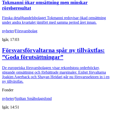
Tokmanni ökar omsättning men minskar
rörelseresultat
Finska detaljhandelsbolaget Tokmanni redovisar ökad omsättning
under andra kvartalet jämfört med samma period året innan.
nyheter
/
Försvarsbolag
Igår, 17:03
Försvarsförvaltarna spår ny tillväxtfas:
”Goda förutsättningar”
De europeiska försvarsbolagen visar rekordstora orderböcker,
stigande omsättning och förbättrade marginaler. Enligt förvaltarna
Joakim Agerback och Shayan Heidari går nu försvarssektorn in i en
ny tillväxtfas.
Fonder
nyheter
/
Spiltan Småbolagsfond
Igår, 14:51