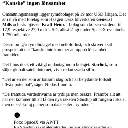
“Kanske” ingen lönsamhet
Omsättningsmässigt ligger rymdbolaget på 19 mdr USD årligen. Det
är i nivå med företag som Häagen Dazs-tillverkaren
General
Mills
och sås-bjässen
Kraft Heinz
– bolag som börsen värderar till
17,9 respektive 27,9 mdr USD, alltså långt under SpaceX eventuella
1 750 miljarder.
Dessutom går rymdbolaget med nettoförlust, och skriver i sitt
prospekt att det “kanske inte kommer att uppnå lönsamhet i
framtiden”.
Det finns dock ett viktigt undantag inom bolaget.
Starlink
, som
säljer globalt satellitinternet, visar redan svarta siffror.
“Det är en del som är lönsam idag och har betydande fortsatt
tillväxtpotential”, säger Niklas Lundin.
“De framtida värdedrivarna är tydliga men osäkra. Framför allt att
när det kommer till att få den nya raketen Starship att fungera i skala,
men också kring planer som datacenter i rymden.”
Foto: SpaceX via AP/TT
En Starship-raket återinträder jordens atmosfär efter en