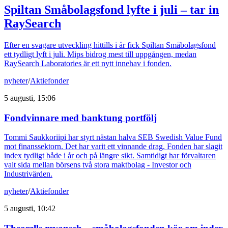
Spiltan Småbolagsfond lyfte i juli – tar in
RaySearch
Efter en svagare utveckling hittills i år fick Spiltan Småbolagsfond
ett tydligt lyft i juli. Mips bidrog mest till uppgången, medan
RaySearch Laboratories är ett nytt innehav i fonden.
nyheter
/
Aktiefonder
5 augusti, 15:06
Fondvinnare med banktung portfölj
Tommi Saukkoriipi har styrt nästan halva SEB Swedish Value Fund
mot finanssektorn. Det har varit ett vinnande drag. Fonden har slagit
index tydligt både i år och på längre sikt. Samtidigt har förvaltaren
valt sida mellan börsens två stora maktbolag - Investor och
Industrivärden.
nyheter
/
Aktiefonder
5 augusti, 10:42