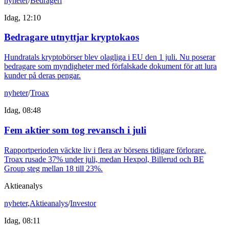
nyheter
/
Bedrägeri
Idag, 12:10
Bedragare utnyttjar kryptokaos
Hundratals kryptobörser blev olagliga i EU den 1 juli. Nu poserar
bedragare som myndigheter med förfalskade dokument för att lura
kunder på deras pengar.
nyheter
/
Troax
Idag, 08:48
Fem aktier som tog revansch i juli
Rapportperioden väckte liv i flera av börsens tidigare förlorare.
Troax rusade 37% under juli, medan Hexpol, Billerud och BE
Group steg mellan 18 till 23%.
Aktieanalys
nyheter
,
Aktieanalys
/
Investor
Idag, 08:11