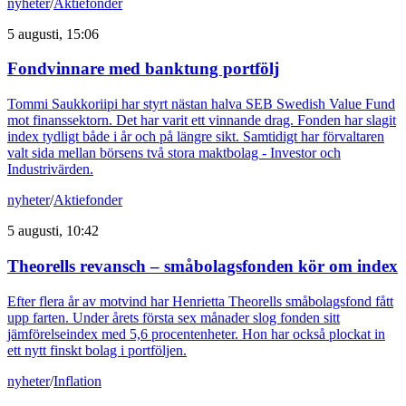
nyheter
/
Aktiefonder
5 augusti, 15:06
Fondvinnare med banktung portfölj
Tommi Saukkoriipi har styrt nästan halva SEB Swedish Value Fund
mot finanssektorn. Det har varit ett vinnande drag. Fonden har slagit
index tydligt både i år och på längre sikt. Samtidigt har förvaltaren
valt sida mellan börsens två stora maktbolag - Investor och
Industrivärden.
nyheter
/
Aktiefonder
5 augusti, 10:42
Theorells revansch – småbolagsfonden kör om index
Efter flera år av motvind har Henrietta Theorells småbolagsfond fått
upp farten. Under årets första sex månader slog fonden sitt
jämförelseindex med 5,6 procentenheter. Hon har också plockat in
ett nytt finskt bolag i portföljen.
nyheter
/
Inflation