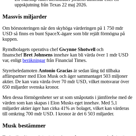
uppskjutning från Texas 22 maj 2026.
Massvis miljarder
Om börsnoteringen når den skyhöga värderingen på 1 750 mdr
USD så finns en bunt SpaceX-ägare som blir rejält förmögna på
kuppen.
Rymdbolagets operativa chef
Gwynne Shotwell
och
finanschef
Bret Johnsens
innehav kan bli värda över 1 mdr USD
var, enligt
beräkningar
från Financial Times.
Styrelseledamoten
Antonio Gracias
är sedan lång tid tillbaka
affärspartner med Elon Musk och äger sammantaget 503 miljoner
aktier. De kan vara värda över 70 mdr USD, vilket motsvarar över
650 miljarder svenska kronor.
Men dessa förmögenheter ser ut som småpotatis i jämförelse med de
värden som kan skapas i Elon Musks eget innehav. Med 5,1
miljarder aktier äger han cirka 41% av bolaget, vilket kan värderas
till omkring 700 mdr USD. I kronor är det 6 503 miljarder.
Musk bestämmer