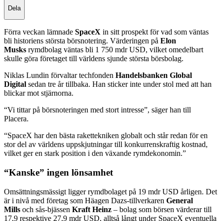
Dela
Förra veckan lämnade
SpaceX
in sitt prospekt för vad som väntas
bli historiens största börsnotering. Värderingen på
Elon
Musks
rymdbolag väntas bli 1 750 mdr USD, vilket omedelbart
skulle göra företaget till världens sjunde största börsbolag.
Niklas Lundin förvaltar techfonden
Handelsbanken Global
Digital
sedan tre år tillbaka. Han sticker inte under stol med att han
blickar mot stjärnorna.
“Vi tittar på börsnoteringen med stort intresse”, säger han till
Placera.
“SpaceX har den bästa rakettekniken globalt och står redan för en
stor del av världens uppskjutningar till konkurrenskraftig kostnad,
vilket ger en stark position i den växande rymdekonomin.”
“Kanske” ingen lönsamhet
Omsättningsmässigt ligger rymdbolaget på 19 mdr USD årligen. Det
är i nivå med företag som Häagen Dazs-tillverkaren
General
Mills
och sås-bjässen
Kraft Heinz
– bolag som börsen värderar till
17,9 respektive 27,9 mdr USD, alltså långt under SpaceX eventuella