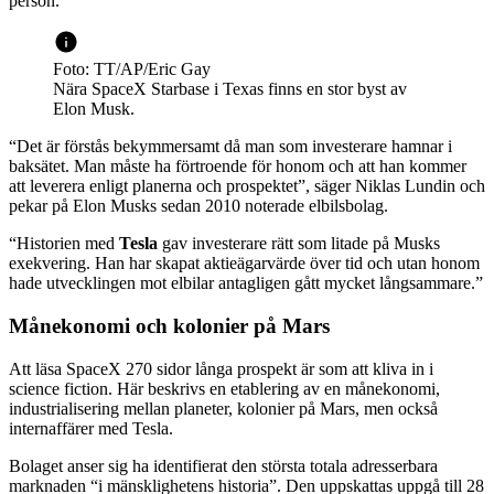
person.
Foto: TT/AP/Eric Gay
Nära SpaceX Starbase i Texas finns en stor byst av
Elon Musk.
“Det är förstås bekymmersamt då man som investerare hamnar i
baksätet. Man måste ha förtroende för honom och att han kommer
att leverera enligt planerna och prospektet”, säger Niklas Lundin och
pekar på Elon Musks sedan 2010 noterade elbilsbolag.
“Historien med
Tesla
gav investerare rätt som litade på Musks
exekvering. Han har skapat aktieägarvärde över tid och utan honom
hade utvecklingen mot elbilar antagligen gått mycket långsammare.”
Månekonomi och kolonier på Mars
Att läsa SpaceX 270 sidor långa prospekt är som att kliva in i
science fiction. Här beskrivs en etablering av en månekonomi,
industrialisering mellan planeter, kolonier på Mars, men också
internaffärer med Tesla.
Bolaget anser sig ha identifierat den största totala adresserbara
marknaden “i mänsklighetens historia”. Den uppskattas uppgå till 28