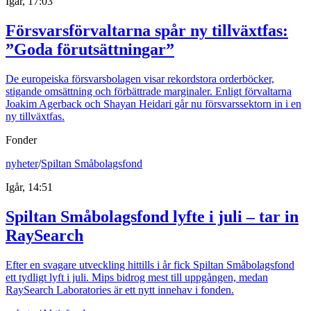
Igår, 17:03
Försvarsförvaltarna spår ny tillväxtfas:
”Goda förutsättningar”
De europeiska försvarsbolagen visar rekordstora orderböcker,
stigande omsättning och förbättrade marginaler. Enligt förvaltarna
Joakim Agerback och Shayan Heidari går nu försvarssektorn in i en
ny tillväxtfas.
Fonder
nyheter
/
Spiltan Småbolagsfond
Igår, 14:51
Spiltan Småbolagsfond lyfte i juli – tar in
RaySearch
Efter en svagare utveckling hittills i år fick Spiltan Småbolagsfond
ett tydligt lyft i juli. Mips bidrog mest till uppgången, medan
RaySearch Laboratories är ett nytt innehav i fonden.