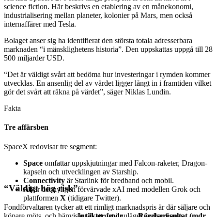
science fiction. Här beskrivs en etablering av en månekonomi,
industrialisering mellan planeter, kolonier på Mars, men också
internaffärer med Tesla.
Bolaget anser sig ha identifierat den största totala adresserbara
marknaden “i mänsklighetens historia”. Den uppskattas uppgå till 28
500 miljarder USD.
“Det är väldigt svårt att bedöma hur investeringar i rymden kommer
utvecklas. En ansenlig del av värdet ligger långt in i framtiden vilket
gör det svårt att räkna på värdet”, säger Niklas Lundin.
Fakta
Tre affärsben
SpaceX redovisar tre segment:
Space
omfattar uppskjutningar med Falcon-raketer, Dragon-
kapseln och utvecklingen av Starship.
Connectivity
är Starlink för bredband och mobil.
“Väldigt hög risk”
AI
är det nyligen förvärvade xAI med modellen Grok och
plattformen
X
(tidigare Twitter).
Fondförvaltaren tycker att ett rimligt marknadspris är där säljare och
köpare möts, och hänvisar till att det i nuläget verkar finnas
Intäkter (mdr
Rörelseresultat (mdr