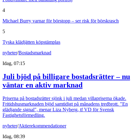
4
Michael Burry varnar för börstopp – ser risk för börskrasch
5
Tyska klädjätten köpstämplas
nyheter
/
Bostadsmarknad
Idag, 07:15
Juli bjöd på billigare bostadsrätter – nu
väntar en aktiv marknad
Priserna på bostadsrätter sjönk i juli medan villapriserna ökade.
Fritidshusmarknaden bjöd samtidigt på månadens tredbrott. "En
glädjande signal", menar Liza Nyberg, tf VD för Svensk
Fastighetsförmedling.
nyheter
/
Aktierekommendationer
Idag, 08:39