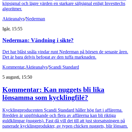
köpsignal och lägre värden en starkare säljsignal enligt Investtechs
algoritmer.
Aktieanalys
/
Nederman
Igår, 15:55
Nederman: Vändning i sikte?
Det har blåst snåla vindar runt Nederman på börsen de senaste åren.
Det är bara delvis befogat av den tuffa marknaden.
Kommentar
,
Aktieanalys
/
Scandi Standard
5 augusti, 15:50
Kommentar: Kan nuggets bli lika
lönsamma som kycklingfilé?
Kycklingproducenten Scandi Standard håller hög fart i affärerna.
Bredden är uppfriskande och flera av affärerna kan bli riktiga
guldklimpar (nuggets). Fast då vill det till att just storsatsningen på
panerade kycklingprodukter, av typen chicken nuggets, blir lönsam.