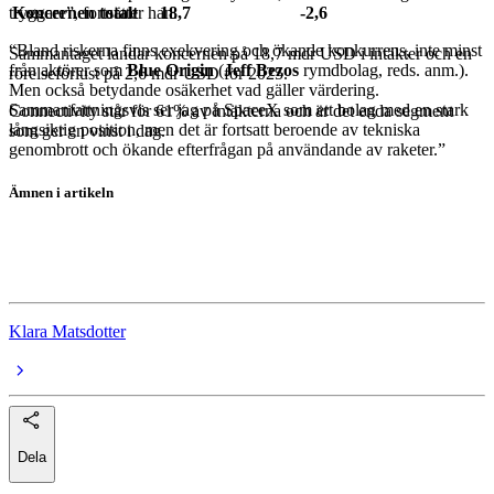
tryggare”, fortsätter han.
Koncernen totalt
18,7
-2,6
“Bland riskerna finns exekvering och ökande konkurrens, inte minst
Sammantaget landar koncernen på 18,7 mdr USD i intäkter och en
från aktörer som
Blue Origin
(
Jeff Bezos
rymdbolag, reds. anm.).
rörelseförlust på 2,6 mdr USD för 2025.
Men också betydande osäkerhet vad gäller värdering.
Sammanfattningsvis ser jag på SpaceX som ett bolag med en stark
Connectivity står för 61% av intäkterna och är det enda segment
långsiktig position, men det är fortsatt beroende av tekniska
som ger en vinst i dag.
genombrott och ökande efterfrågan på användande av raketer.”
Ämnen i artikeln
SpaceX
Elon Musk
Klara Matsdotter
Dela