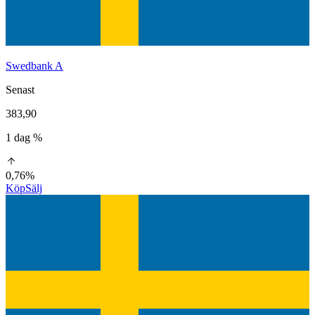
Swedbank A
Senast
383,90
1 dag %
0,76%
Köp
Sälj