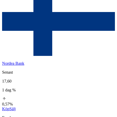
Nordea Bank
Senast
17,60
1 dag %
0,57%
Köp
Sälj