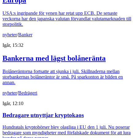
USA:s ingripande för yenen har retat upp ECB. De senaste
veckorna har den japanska valutan förvandlat valutamarknaden till
storpolitik.
nyheter
/
Banker
Igår, 15:32
Bankerna med lägst bolåneränta
Bolåneräntorna fortsatte att sjunka i juli. Skillnaderna mellan
storbankernas bolåneräntor är små. På sparkonton är bilden en
annan.
nyheter
/
Bedrägeri
Igår, 12:10
Bedragare utnyttjar kryptokaos
Hundratals kryptobörser blev olagliga i EU den 1 juli. Nu poserar
bedragare som myndigheter med förfalskade dokument för att lura