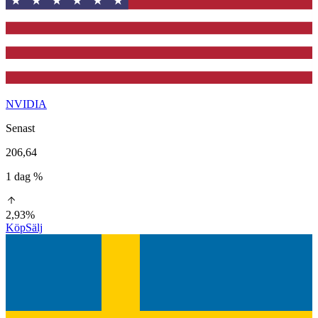
NVIDIA
Senast
206,64
1 dag %
2,93%
Köp
Sälj