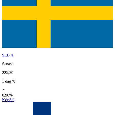
SEB A
Senast
225,30
1 dag %
0,90%
Köp
Sälj