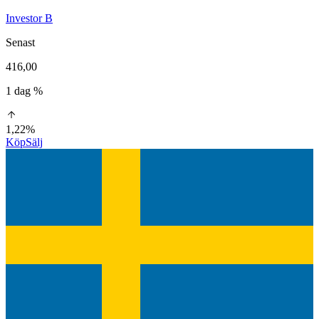
Investor B
Senast
416,00
1 dag %
1,22%
Köp
Sälj