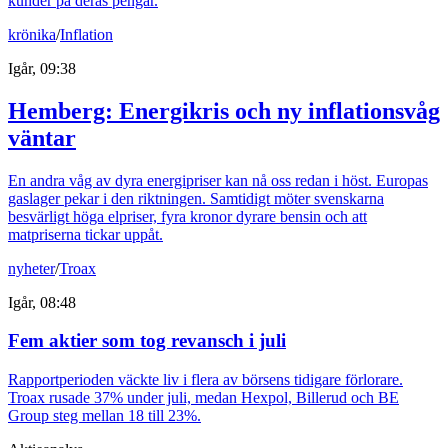
kunder på deras pengar.
krönika
/
Inflation
Igår, 09:38
Hemberg: Energikris och ny inflationsvåg
väntar
En andra våg av dyra energipriser kan nå oss redan i höst. Europas
gaslager pekar i den riktningen. Samtidigt möter svenskarna
besvärligt höga elpriser, fyra kronor dyrare bensin och att
matpriserna tickar uppåt.
nyheter
/
Troax
Igår, 08:48
Fem aktier som tog revansch i juli
Rapportperioden väckte liv i flera av börsens tidigare förlorare.
Troax rusade 37% under juli, medan Hexpol, Billerud och BE
Group steg mellan 18 till 23%.