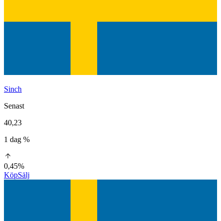
Sinch
Senast
40,23
1 dag %
0,45%
Köp
Sälj