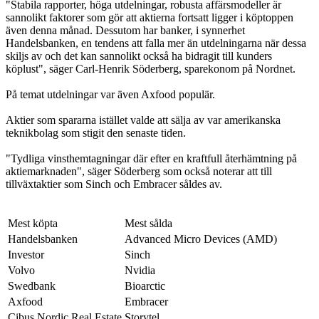
"Stabila rapporter, höga utdelningar, robusta affärsmodeller är
sannolikt faktorer som gör att aktierna fortsatt ligger i köptoppen
även denna månad. Dessutom har banker, i synnerhet
Handelsbanken, en tendens att falla mer än utdelningarna när dessa
skiljs av och det kan sannolikt också ha bidragit till kunders
köplust", säger Carl-Henrik Söderberg, sparekonom på Nordnet.
På temat utdelningar var även Axfood populär.
Aktier som spararna istället valde att sälja av var amerikanska
teknikbolag som stigit den senaste tiden.
"Tydliga vinsthemtagningar där efter en kraftfull återhämtning på
aktiemarknaden", säger Söderberg som också noterar att till
tillväxtaktier som Sinch och Embracer såldes av.
Mest köpta
Mest sålda
Handelsbanken
Advanced Micro Devices (AMD)
Investor
Sinch
Volvo
Nvidia
Swedbank
Bioarctic
Axfood
Embracer
Cibus Nordic Real Estate
Storytel