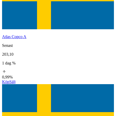
Atlas Copco A
Senast
203,10
1 dag %
0,99%
Köp
Sälj