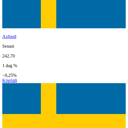
Axfood
Senast
242,70
1 dag %
−0,25%
Köp
Sälj