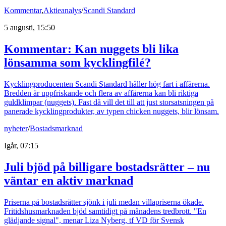
Kommentar
,
Aktieanalys
/
Scandi Standard
5 augusti, 15:50
Kommentar: Kan nuggets bli lika
lönsamma som kycklingfilé?
Kycklingproducenten Scandi Standard håller hög fart i affärerna.
Bredden är uppfriskande och flera av affärerna kan bli riktiga
guldklimpar (nuggets). Fast då vill det till att just storsatsningen på
panerade kycklingprodukter, av typen chicken nuggets, blir lönsam.
nyheter
/
Bostadsmarknad
Igår, 07:15
Juli bjöd på billigare bostadsrätter – nu
väntar en aktiv marknad
Priserna på bostadsrätter sjönk i juli medan villapriserna ökade.
Fritidshusmarknaden bjöd samtidigt på månadens tredbrott. "En
glädjande signal", menar Liza Nyberg, tf VD för Svensk