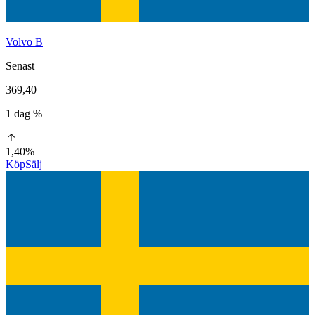
Volvo B
Senast
369,40
1 dag %
1,40%
Köp
Sälj