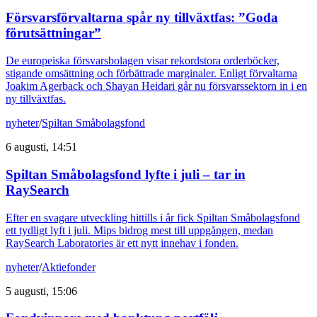
Försvarsförvaltarna spår ny tillväxtfas: ”Goda
förutsättningar”
De europeiska försvarsbolagen visar rekordstora orderböcker,
stigande omsättning och förbättrade marginaler. Enligt förvaltarna
Joakim Agerback och Shayan Heidari går nu försvarssektorn in i en
ny tillväxtfas.
nyheter
/
Spiltan Småbolagsfond
6 augusti, 14:51
Spiltan Småbolagsfond lyfte i juli – tar in
RaySearch
Efter en svagare utveckling hittills i år fick Spiltan Småbolagsfond
ett tydligt lyft i juli. Mips bidrog mest till uppgången, medan
RaySearch Laboratories är ett nytt innehav i fonden.
nyheter
/
Aktiefonder
5 augusti, 15:06