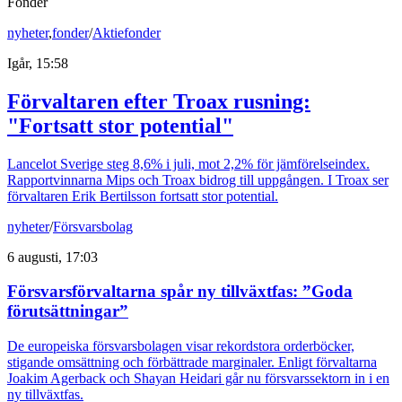
Fonder
nyheter
,
fonder
/
Aktiefonder
Igår, 15:58
Förvaltaren efter Troax rusning:
"Fortsatt stor potential"
Lancelot Sverige steg 8,6% i juli, mot 2,2% för jämförelseindex.
Rapportvinnarna Mips och Troax bidrog till uppgången. I Troax ser
förvaltaren Erik Bertilsson fortsatt stor potential.
nyheter
/
Försvarsbolag
6 augusti, 17:03
Försvarsförvaltarna spår ny tillväxtfas: ”Goda
förutsättningar”
De europeiska försvarsbolagen visar rekordstora orderböcker,
stigande omsättning och förbättrade marginaler. Enligt förvaltarna
Joakim Agerback och Shayan Heidari går nu försvarssektorn in i en
ny tillväxtfas.