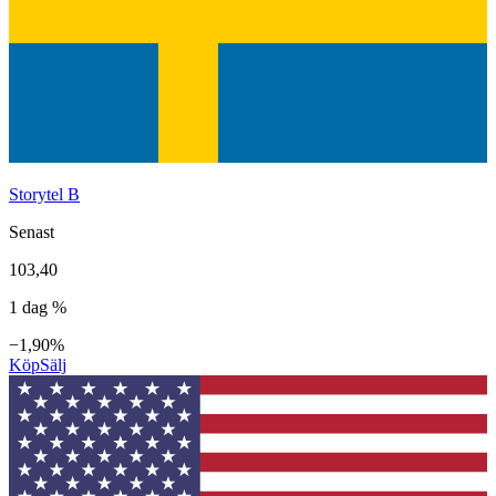
Storytel B
Senast
103,40
1 dag %
−1,90%
Köp
Sälj