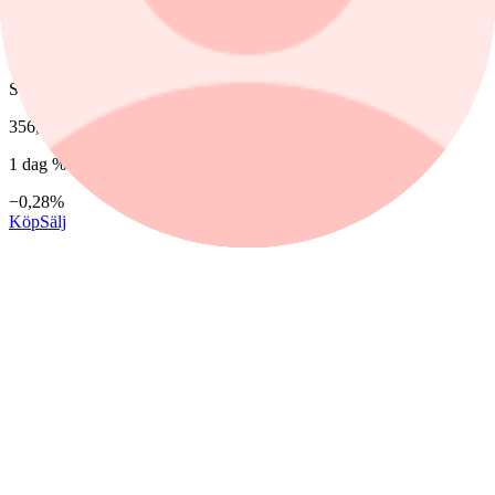
Nordnet
Senast
356,80
1 dag %
−0,28%
Köp
Sälj