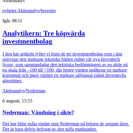
Aktieanalys
nyheter
,
Aktieanalys
/
Investor
Igår, 08:11
Analytikern: Tre köpvärda
investmentbolag
I den här artikeln lyfter vi fram de tre investmentbolag som i dag
uppvisar den starkaste tekniska bilden enligt vår nya Investtech
Score, som sammanfattar den tekniska bedömningen av en aktie på
en skala från –100 till +100, där högre värden indikerar en starkare
köpsignal och lägre värden en starkare säljsignal enligt Investtechs
algoritmer.
Aktieanalys
/
Nederman
6 augusti, 15:55
Nederman: Vändning i sikte?
Det har blåst snåla vindar runt Nederman på börsen de senaste åren.
Det är bara delvis befogat av den tuffa marknaden.