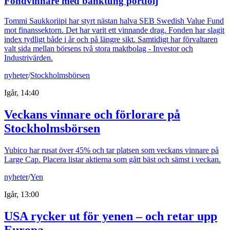
Fondvinnare med banktung portfölj
Tommi Saukkoriipi har styrt nästan halva SEB Swedish Value Fund
mot finanssektorn. Det har varit ett vinnande drag. Fonden har slagit
index tydligt både i år och på längre sikt. Samtidigt har förvaltaren
valt sida mellan börsens två stora maktbolag - Investor och
Industrivärden.
nyheter
/
Stockholmsbörsen
Igår, 14:40
Veckans vinnare och förlorare på
Stockholmsbörsen
Yubico har rusat över 45% och tar platsen som veckans vinnare på
Large Cap. Placera listar aktierna som gått bäst och sämst i veckan.
nyheter
/
Yen
Igår, 13:00
USA rycker ut för yenen – och retar upp
Europa