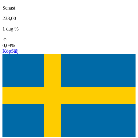
Senast
233,00
1 dag %
0,09%
Köp
Sälj