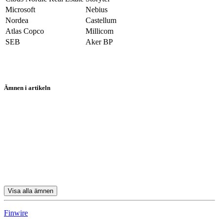
Microsoft
Nebius
Nordea
Castellum
Atlas Copco
Millicom
SEB
Aker BP
Ämnen i artikeln
Nordnet
Handelsbanken
Investor
Volvo
Swedbank
Visa alla ämnen
Finwire