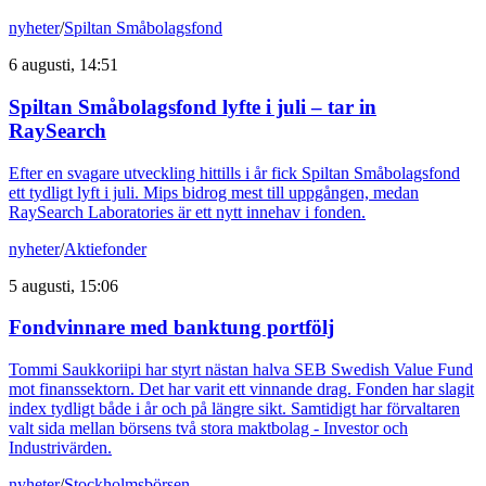
nyheter
/
Spiltan Småbolagsfond
6 augusti, 14:51
Spiltan Småbolagsfond lyfte i juli – tar in
RaySearch
Efter en svagare utveckling hittills i år fick Spiltan Småbolagsfond
ett tydligt lyft i juli. Mips bidrog mest till uppgången, medan
RaySearch Laboratories är ett nytt innehav i fonden.
nyheter
/
Aktiefonder
5 augusti, 15:06
Fondvinnare med banktung portfölj
Tommi Saukkoriipi har styrt nästan halva SEB Swedish Value Fund
mot finanssektorn. Det har varit ett vinnande drag. Fonden har slagit
index tydligt både i år och på längre sikt. Samtidigt har förvaltaren
valt sida mellan börsens två stora maktbolag - Investor och
Industrivärden.
nyheter
/
Stockholmsbörsen