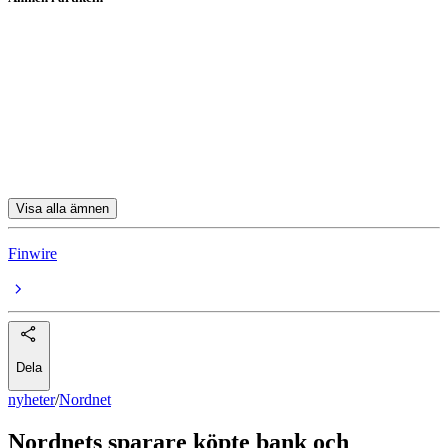
Nordnet
Handelsbanken
Investor
Volvo
Swedbank
Visa alla ämnen
Finwire
Dela
nyheter
/
Nordnet
Nordnets sparare köpte bank och