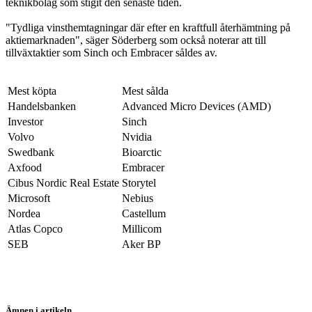
teknikbolag som stigit den senaste tiden.
"Tydliga vinsthemtagningar där efter en kraftfull återhämtning på
aktiemarknaden", säger Söderberg som också noterar att till
tillväxtaktier som Sinch och Embracer såldes av.
Mest köpta
Mest sålda
Handelsbanken
Advanced Micro Devices (AMD)
Investor
Sinch
Volvo
Nvidia
Swedbank
Bioarctic
Axfood
Embracer
Cibus Nordic Real Estate
Storytel
Microsoft
Nebius
Nordea
Castellum
Atlas Copco
Millicom
SEB
Aker BP
Ämnen i artikeln