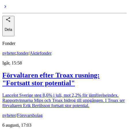
Dela
Fonder
nyheter
,
fonder
/
Aktiefonder
Igår, 15:58
Förvaltaren efter Troax rusning:
"Fortsatt stor potential"
Lancelot Sverige steg 8,6% i juli, mot 2,2% för jämförelseindex.
Rapportvinnarna Mips och Troax bidrog till uppgången. I Troax ser
förvaltaren Erik Bertilsson fortsatt stor potential.
nyheter
/
Försvarsbolag
6 augusti, 17:03