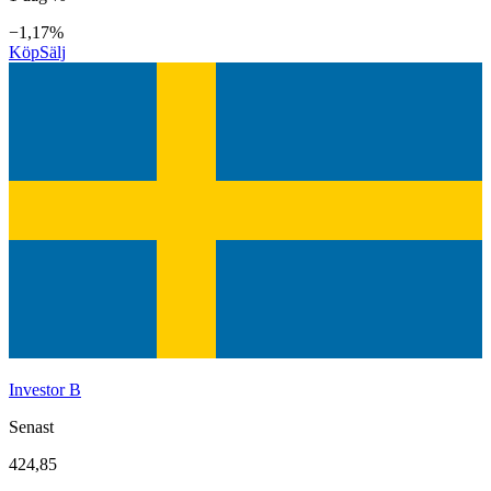
−1,17%
Köp
Sälj
Investor B
Senast
424,85