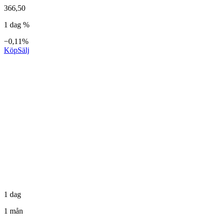
366,50
1 dag %
−0,11%
Köp
Sälj
1 dag
1 mån