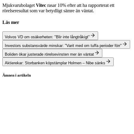
Mjukvarubolaget
Vitec
rasar 10% efter att ha rapporterat ett
rörelseresultat som var betydligt sämre än väntat.
Läs mer
Volvos VD om osäkerheten: "Blir inte långtråkigt"
Investors substansvärde minskar: "Varit med om tuffa perioder förr"
Boliden ökar justerade rörelsevinsten mer än väntat
Aktierekar: Storbanken köpstämplar Holmen – Nibe sänks
Ämnen i artikeln
aktier
Assa Abloy
Volvo
Boliden
Investor