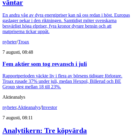
väntar
En andra våg av dyra energipriser kan nå oss redan i höst. Europas
gaslager pekar i den riktningen. Samtidigt möter svenskarna
besvärligt höga elpriser, fyra kronor dyrare bensin och att
matpriserna tickar uppåt.
nyheter
/
Troax
7 augusti, 08:48
Fem aktier som tog revansch i juli
Rapportperioden väckte liv i flera av börsens tidigare förlorare.
Troax rusade 37% under juli, medan Hexpol, Billerud och BE
Group steg mellan 18 till 23%.
Aktieanalys
nyheter
,
Aktieanalys
/
Investor
7 augusti, 08:11
Analytikern: Tre köpvärda