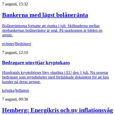
7 augusti, 15:32
Bankerna med lägst bolåneränta
Bolåneräntorna fortsatte att sjunka i juli. Skillnaderna mellan
storbankernas bolåneräntor är små. På sparkonton är bilden en
annan.
nyheter
/
Bedrägeri
7 augusti, 12:10
Bedragare utnyttjar kryptokaos
Hundratals kryptobörser blev olagliga i EU den 1 juli. Nu poserar
bedragare som myndigheter med förfalskade dokument för att lura
kunder på deras pengar.
krönika
/
Inflation
7 augusti, 09:38
Hemberg: Energikris och ny inflationsvåg