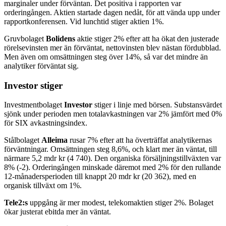
marginaler under förväntan. Det positiva i rapporten var
orderingången. Aktien startade dagen nedåt, för att vända upp under
rapportkonferensen. Vid lunchtid stiger aktien 1%.
Gruvbolaget
Bolidens
aktie stiger 2% efter att ha ökat den justerade
rörelsevinsten mer än förväntat, nettovinsten blev nästan fördubblad.
Men även om omsättningen steg över 14%, så var det mindre än
analytiker förväntat sig.
Investor stiger
Investmentbolaget
Investor
stiger i linje med börsen. Substansvärdet
sjönk under perioden men totalavkastningen var 2% jämfört med 0%
för SIX avkastningsindex.
Stålbolaget
Alleima
rusar 7% efter att ha överträffat analytikernas
förväntningar. Omsättningen steg 8,6%, och klart mer än väntat, till
närmare 5,2 mdr kr (4 740). Den organiska försäljningstillväxten var
8% (-2). Orderingången minskade däremot med 2% för den rullande
12-månadersperioden till knappt 20 mdr kr (20 362), med en
organisk tillväxt om 1%.
Tele2:s
uppgång är mer modest, telekomaktien stiger 2%. Bolaget
ökar justerat ebitda mer än väntat.