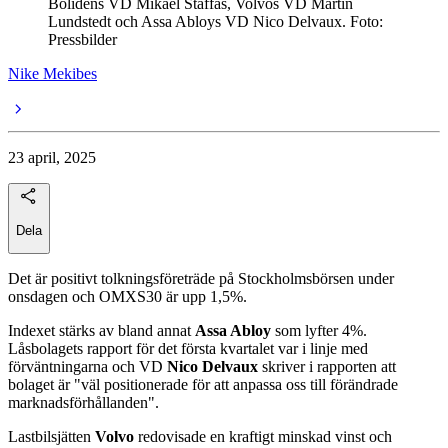
Bolidens VD Mikael Staffas, Volvos VD Martin
Lundstedt och Assa Abloys VD Nico Delvaux. Foto:
Pressbilder
Nike Mekibes
23 april, 2025
Dela
Det är positivt tolkningsföreträde på Stockholmsbörsen under
onsdagen och OMXS30 är upp 1,5%.
Indexet stärks av bland annat
Assa Abloy
som lyfter 4%.
Låsbolagets rapport för det första kvartalet var i linje med
förväntningarna och VD
Nico Delvaux
skriver i rapporten att
bolaget är "väl positionerade för att anpassa oss till förändrade
marknadsförhållanden".
Lastbilsjätten
Volvo
redovisade en kraftigt minskad vinst och