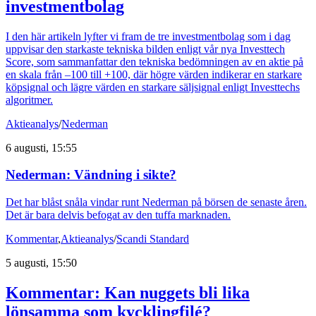
investmentbolag
I den här artikeln lyfter vi fram de tre investmentbolag som i dag
uppvisar den starkaste tekniska bilden enligt vår nya Investtech
Score, som sammanfattar den tekniska bedömningen av en aktie på
en skala från –100 till +100, där högre värden indikerar en starkare
köpsignal och lägre värden en starkare säljsignal enligt Investtechs
algoritmer.
Aktieanalys
/
Nederman
6 augusti, 15:55
Nederman: Vändning i sikte?
Det har blåst snåla vindar runt Nederman på börsen de senaste åren.
Det är bara delvis befogat av den tuffa marknaden.
Kommentar
,
Aktieanalys
/
Scandi Standard
5 augusti, 15:50
Kommentar: Kan nuggets bli lika
lönsamma som kycklingfilé?