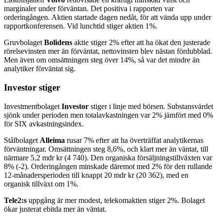
marginaler under förväntan. Det positiva i rapporten var
orderingången. Aktien startade dagen nedåt, för att vända upp under
rapportkonferensen. Vid lunchtid stiger aktien 1%.
Gruvbolaget
Bolidens
aktie stiger 2% efter att ha ökat den justerade
rörelsevinsten mer än förväntat, nettovinsten blev nästan fördubblad.
Men även om omsättningen steg över 14%, så var det mindre än
analytiker förväntat sig.
Investor stiger
Investmentbolaget
Investor
stiger i linje med börsen. Substansvärdet
sjönk under perioden men totalavkastningen var 2% jämfört med 0%
för SIX avkastningsindex.
Stålbolaget
Alleima
rusar 7% efter att ha överträffat analytikernas
förväntningar. Omsättningen steg 8,6%, och klart mer än väntat, till
närmare 5,2 mdr kr (4 740). Den organiska försäljningstillväxten var
8% (-2). Orderingången minskade däremot med 2% för den rullande
12-månadersperioden till knappt 20 mdr kr (20 362), med en
organisk tillväxt om 1%.
Tele2:s
uppgång är mer modest, telekomaktien stiger 2%. Bolaget
ökar justerat ebitda mer än väntat.