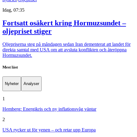
Idag, 07:35
Fortsatt osäkert kring Hormuzsundet –
oljepriset stiger
Oljepriserna steg på måndagen sedan Iran dementerat att landet för
direkta samtal med USA om att avsluta konflikten och återöppna
Hormuzsundet.
Mest läst
Nyheter
Analyser
1
Hemberg: Energikris och ny inflationsvåg väntar
2
USA rycker ut för yenen – och retar upp Europa