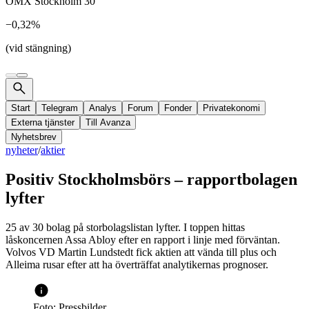
OMX Stockholm 30
−0,32%
(vid stängning)
Start
Telegram
Analys
Forum
Fonder
Privatekonomi
Externa tjänster
Till Avanza
Nyhetsbrev
nyheter
/
aktier
Positiv Stockholmsbörs – rapportbolagen
lyfter
25 av 30 bolag på storbolagslistan lyfter. I toppen hittas
låskoncernen Assa Abloy efter en rapport i linje med förväntan.
Volvos VD Martin Lundstedt fick aktien att vända till plus och
Alleima rusar efter att ha överträffat analytikernas prognoser.
Foto: Pressbilder