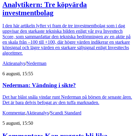
Analytikern: Tre köpvärda
investmentbolag
I den här artikeln lyfter vi fram de tre investmentbolag som i dag
uppvisar den starkaste tekniska bilden enligt vår nya Investtech
Score, som sammanfattar den tekniska bedömningen av en aktie på
en skala från –100 till +100, där högre värden indikerar en starkare
köpsignal och lägre värden en starkare säljsignal enligt Investtechs
algoritmer.
Aktieanalys
/
Nederman
6 augusti, 15:55
Nederman: Vändning i sikte?
Det har blåst snåla vindar runt Nederman på börsen de senaste åren.
Det är bara delvis befogat av den tuffa marknaden.
Kommentar
,
Aktieanalys
/
Scandi Standard
5 augusti, 15:50
Kommentar: Kan nuggets bli lika