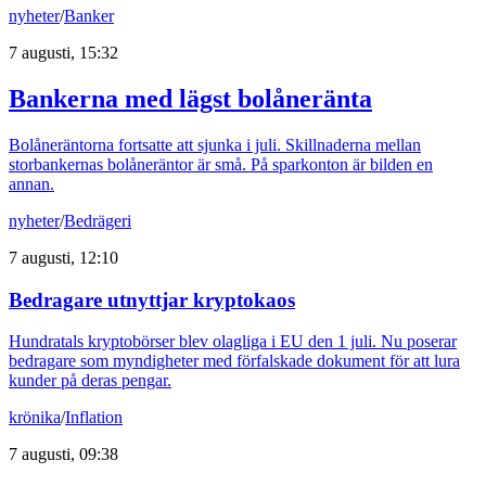
nyheter
/
Banker
7 augusti, 15:32
Bankerna med lägst bolåneränta
Bolåneräntorna fortsatte att sjunka i juli. Skillnaderna mellan
storbankernas bolåneräntor är små. På sparkonton är bilden en
annan.
nyheter
/
Bedrägeri
7 augusti, 12:10
Bedragare utnyttjar kryptokaos
Hundratals kryptobörser blev olagliga i EU den 1 juli. Nu poserar
bedragare som myndigheter med förfalskade dokument för att lura
kunder på deras pengar.
krönika
/
Inflation
7 augusti, 09:38