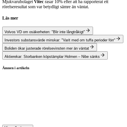
Mjukvarubolaget
Vitec
rasar 10% efter att ha rapporterat ett
rörelseresultat som var betydligt sämre än väntat.
Läs mer
Volvos VD om osäkerheten: "Blir inte långtråkigt"
Investors substansvärde minskar: "Varit med om tuffa perioder förr"
Boliden ökar justerade rörelsevinsten mer än väntat
Aktierekar: Storbanken köpstämplar Holmen – Nibe sänks
Ämnen i artikeln
aktier
Assa Abloy
Volvo
Boliden
Investor