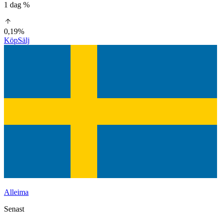
1 dag %
0,19%
Köp
Sälj
Alleima
Senast