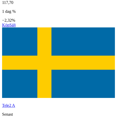
117,70
1 dag %
−2,32%
Köp
Sälj
Tele2 A
Senast