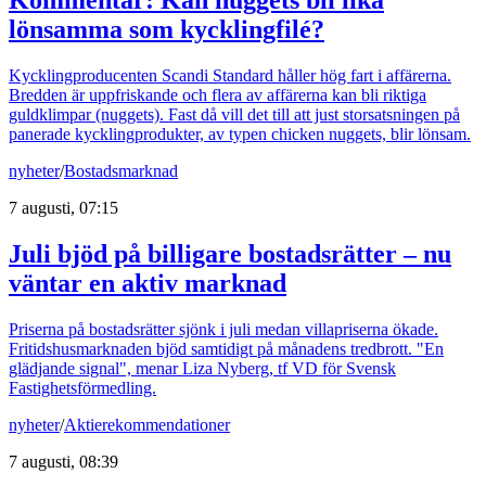
lönsamma som kycklingfilé?
Kycklingproducenten Scandi Standard håller hög fart i affärerna.
Bredden är uppfriskande och flera av affärerna kan bli riktiga
guldklimpar (nuggets). Fast då vill det till att just storsatsningen på
panerade kycklingprodukter, av typen chicken nuggets, blir lönsam.
nyheter
/
Bostadsmarknad
7 augusti, 07:15
Juli bjöd på billigare bostadsrätter – nu
väntar en aktiv marknad
Priserna på bostadsrätter sjönk i juli medan villapriserna ökade.
Fritidshusmarknaden bjöd samtidigt på månadens tredbrott. "En
glädjande signal", menar Liza Nyberg, tf VD för Svensk
Fastighetsförmedling.
nyheter
/
Aktierekommendationer
7 augusti, 08:39