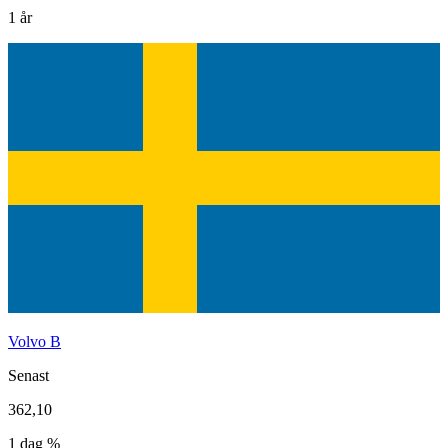
1 år
Volvo B
Senast
362,10
1 dag %