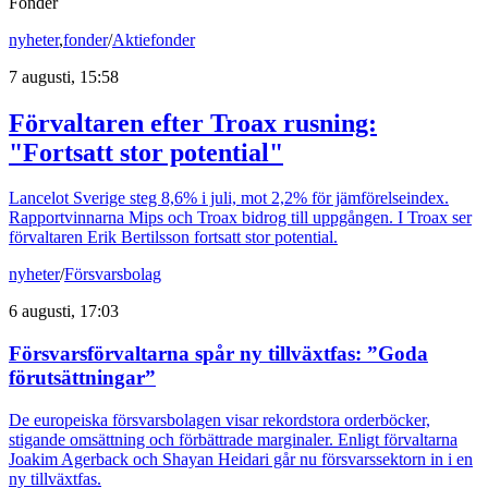
Fonder
nyheter
,
fonder
/
Aktiefonder
7 augusti, 15:58
Förvaltaren efter Troax rusning:
"Fortsatt stor potential"
Lancelot Sverige steg 8,6% i juli, mot 2,2% för jämförelseindex.
Rapportvinnarna Mips och Troax bidrog till uppgången. I Troax ser
förvaltaren Erik Bertilsson fortsatt stor potential.
nyheter
/
Försvarsbolag
6 augusti, 17:03
Försvarsförvaltarna spår ny tillväxtfas: ”Goda
förutsättningar”
De europeiska försvarsbolagen visar rekordstora orderböcker,
stigande omsättning och förbättrade marginaler. Enligt förvaltarna
Joakim Agerback och Shayan Heidari går nu försvarssektorn in i en
ny tillväxtfas.