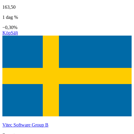
163,50
1 dag %
−0,30%
Köp
Sälj
Vitec Software Group B