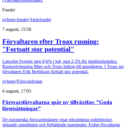
cybersäkerhetsbolaget.
Fonder
nyheter
,
fonder
/
Aktiefonder
7 augusti, 15:58
Förvaltaren efter Troax rusning:
"Fortsatt stor potential"
Lancelot Sverige steg 8,6% i juli, mot 2,2% för jämförelseindex.
Rapportvinnarna Mips och Troax bidrog till uppgången. I Troax ser
förvaltaren Erik Bertilsson fortsatt stor potential.
nyheter
/
Försvarsbolag
6 augusti, 17:03
Försvarsförvaltarna spår ny tillväxtfas: ”Goda
förutsättningar”
De europeiska försvarsbolagen visar rekordstora orderböcker,
stigande omsättning och förbättrade marginaler. Enligt förvaltarna