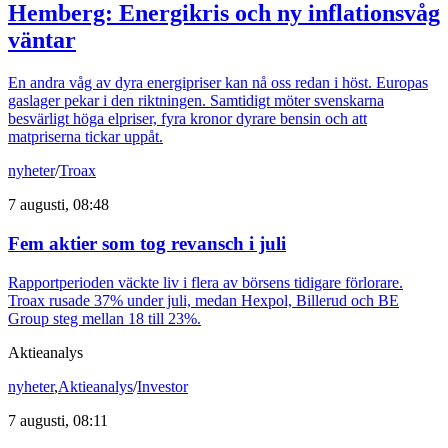
Hemberg: Energikris och ny inflationsvåg
väntar
En andra våg av dyra energipriser kan nå oss redan i höst. Europas
gaslager pekar i den riktningen. Samtidigt möter svenskarna
besvärligt höga elpriser, fyra kronor dyrare bensin och att
matpriserna tickar uppåt.
nyheter
/
Troax
7 augusti, 08:48
Fem aktier som tog revansch i juli
Rapportperioden väckte liv i flera av börsens tidigare förlorare.
Troax rusade 37% under juli, medan Hexpol, Billerud och BE
Group steg mellan 18 till 23%.
Aktieanalys
nyheter
,
Aktieanalys
/
Investor
7 augusti, 08:11