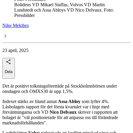
Bolidens VD Mikael Staffas, Volvos VD Martin
Lundstedt och Assa Abloys VD Nico Delvaux. Foto:
Pressbilder
Nike Mekibes
23 april, 2025
Dela
Det är positivt tolkningsföreträde på Stockholmsbörsen under
onsdagen och OMXS30 är upp 1,5%.
Indexet stärks av bland annat
Assa Abloy
som lyfter 4%.
Låsbolagets rapport för det första kvartalet var i linje med
förväntningarna och VD
Nico Delvaux
skriver i rapporten att
bolaget är "väl positionerade för att anpassa oss till förändrade
marknadsförhållanden".
Lastbilsjätten
Volvo
redovisade en kraftigt minskad vinst och