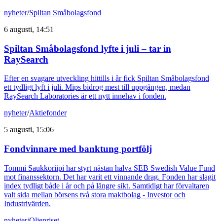
nyheter
/
Spiltan Småbolagsfond
6 augusti, 14:51
Spiltan Småbolagsfond lyfte i juli – tar in
RaySearch
Efter en svagare utveckling hittills i år fick Spiltan Småbolagsfond
ett tydligt lyft i juli. Mips bidrog mest till uppgången, medan
RaySearch Laboratories är ett nytt innehav i fonden.
nyheter
/
Aktiefonder
5 augusti, 15:06
Fondvinnare med banktung portfölj
Tommi Saukkoriipi har styrt nästan halva SEB Swedish Value Fund
mot finanssektorn. Det har varit ett vinnande drag. Fonden har slagit
index tydligt både i år och på längre sikt. Samtidigt har förvaltaren
valt sida mellan börsens två stora maktbolag - Investor och
Industrivärden.
nyheter
/
Oljepriset