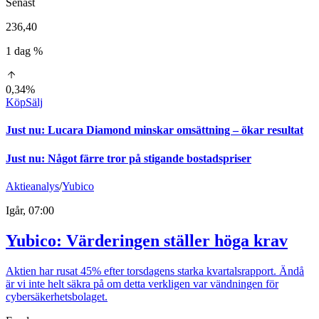
Senast
236,40
1 dag %
0,34%
Köp
Sälj
Just nu
:
Lucara Diamond minskar omsättning – ökar resultat
Just nu
:
Något färre tror på stigande bostadspriser
Aktieanalys
/
Yubico
Igår, 07:00
Yubico: Värderingen ställer höga krav
Aktien har rusat 45% efter torsdagens starka kvartalsrapport. Ändå
är vi inte helt säkra på om detta verkligen var vändningen för
cybersäkerhetsbolaget.