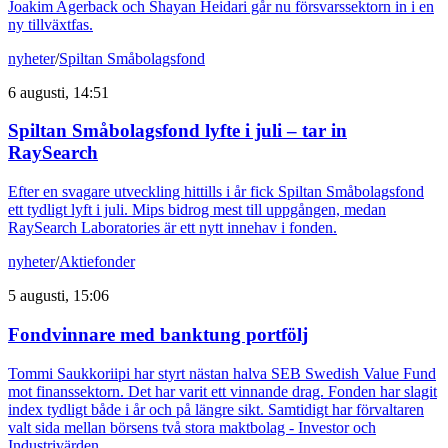
Joakim Agerback och Shayan Heidari går nu försvarssektorn in i en
ny tillväxtfas.
nyheter
/
Spiltan Småbolagsfond
6 augusti, 14:51
Spiltan Småbolagsfond lyfte i juli – tar in
RaySearch
Efter en svagare utveckling hittills i år fick Spiltan Småbolagsfond
ett tydligt lyft i juli. Mips bidrog mest till uppgången, medan
RaySearch Laboratories är ett nytt innehav i fonden.
nyheter
/
Aktiefonder
5 augusti, 15:06
Fondvinnare med banktung portfölj
Tommi Saukkoriipi har styrt nästan halva SEB Swedish Value Fund
mot finanssektorn. Det har varit ett vinnande drag. Fonden har slagit
index tydligt både i år och på längre sikt. Samtidigt har förvaltaren
valt sida mellan börsens två stora maktbolag - Investor och
Industrivärden.