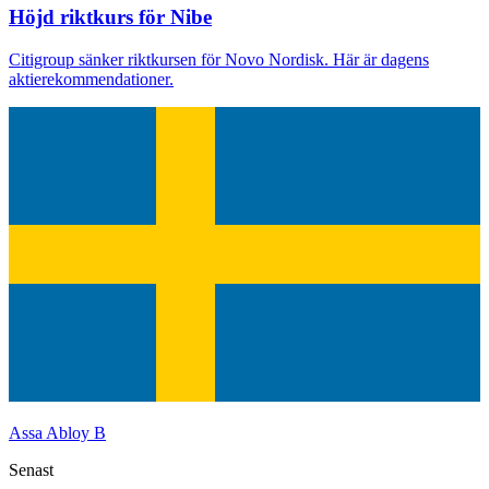
Höjd riktkurs för Nibe
Citigroup sänker riktkursen för Novo Nordisk. Här är dagens
aktierekommendationer.
Assa Abloy B
Senast