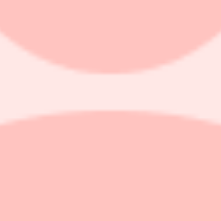
än väntat
väntat under tredje kvartalet.