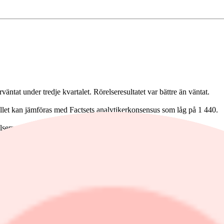
äntat under tredje kvartalet. Rörelseresultatet var bättre än väntat.
allet kan jämföras med Factsets analytikerkonsensus som låg på 1 440.
elsemarginalen var 24,1 procent (27,4).
priser på HVO-diesel och energi, av en påsk med viss avvaktan i antalet 
n. Justerat för rearesultat i exploateringstillgångar var rörelseresulta
 tre första kvartalen har vi därför inte några redovisade realisationsvin