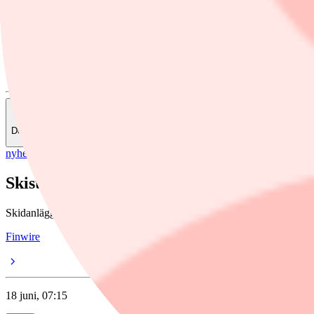
Skistar
Finwire
Dela
nyheter
/
Skistar
Skistar rapporterar högre rörelseresultat 
Skidanläggningsbolaget Skistar redovisar en omsättning i linje med för
Finwire
18 juni, 07:15