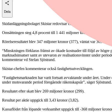
Dela
Skidanläggningsbolaget Skistar redovisar en omsättning i linje med förv
Omsättningen steg 4,8 procent till 1 441 miljoner kronor (1 375). Utf
Rörelseresultatet blev 347 miljoner kronor (377), väntat var 309. Rör
“Minskningen förklaras främst av ökade kostnader till följd av högre 
marknadsinsatser samt av utevaron av realisationsvinster under periode
kommenterar vd Stefan Sjöstrand.
Skistar-chefen kommenterar också fastighetsutvecklingen.
“Fastighetsmarknaden har varit fortsatt avvaktande under året. Under de
under motsvarande period föregående räkenskapsår”, säger Sjöstrand.
Resultatet efter skatt blev 269 miljoner kronor (299).
Resultat per aktie uppgick till 3,43 kronor (3,82).
Kassaflödet från löpande verksamhet uppgick till -368 miljoner kronor