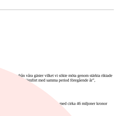
bokningar från våra gäster vilket vi sökte möta genom stärkta riktade
tet dock oförändrat jämfört med samma period föregående år”,
ster från fastighetsaffärer att jämföra med cirka 46 miljoner kronor