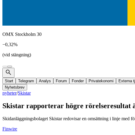
OMX Stockholm 30
−0,32%
(vid stängning)
Start
Telegram
Analys
Forum
Fonder
Privatekonomi
Externa t
Nyhetsbrev
nyheter
/
Skistar
Skistar rapporterar högre rörelseresultat 
Skidanläggningsbolaget Skistar redovisar en omsättning i linje med för
Finwire