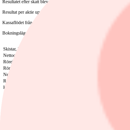
Resultatet efter skatt blev 269 miljoner kronor (299).
Resultat per aktie uppgick till 3,43 kronor (3,82).
Kassaflödet från löpande verksamhet uppgick till -368 miljoner kronor
Bokningsläget, mätt i antalet bokade objektsnätter i Skistars logifö
Skistar, Mkr
Q3-2025/2026
Konsensus
Förä
Nettoomsättning
1 441
1 440
0,1%
Rörelseresultat
347
309
12,3
Rörelsemarginal
24,1%
21,5%
Nettoresultat
269
Resultat per aktie, kronor
3,43
Kassaflöde från löpande verksamhet
-368
Konsensusdata från Factset
Ämnen i artikeln