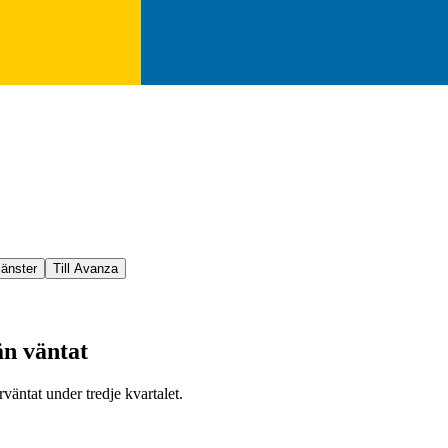
jänster
Till Avanza
än väntat
väntat under tredje kvartalet.