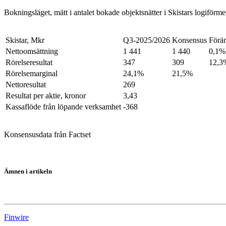
Bokningsläget, mätt i antalet bokade objektsnätter i Skistars logifö
Skistar, Mkr
Q3-2025/2026
Konsensus
Förä
Nettoomsättning
1 441
1 440
0,1%
Rörelseresultat
347
309
12,3
Rörelsemarginal
24,1%
21,5%
Nettoresultat
269
Resultat per aktie, kronor
3,43
Kassaflöde från löpande verksamhet
-368
Konsensusdata från Factset
Ämnen i artikeln
Skistar
Finwire