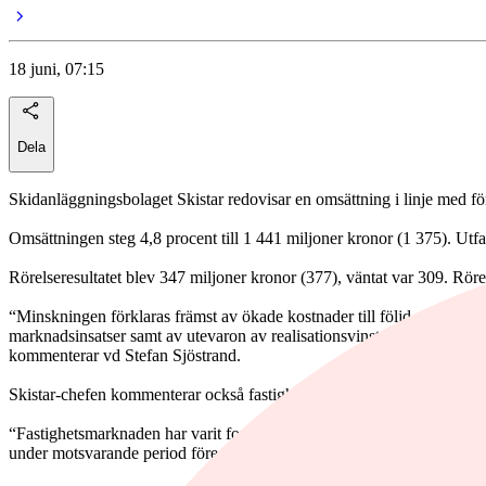
18 juni, 07:15
Dela
Skidanläggningsbolaget Skistar redovisar en omsättning i linje med förv
Omsättningen steg 4,8 procent till 1 441 miljoner kronor (1 375). Utf
Rörelseresultatet blev 347 miljoner kronor (377), väntat var 309. Rör
“Minskningen förklaras främst av ökade kostnader till följd av högre 
marknadsinsatser samt av utevaron av realisationsvinster under periode
kommenterar vd Stefan Sjöstrand.
Skistar-chefen kommenterar också fastighetsutvecklingen.
“Fastighetsmarknaden har varit fortsatt avvaktande under året. Under de
under motsvarande period föregående räkenskapsår”, säger Sjöstrand.