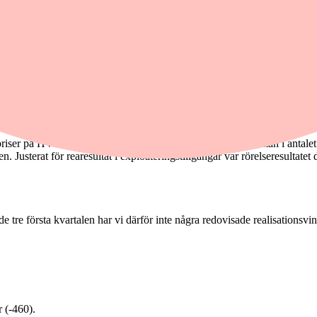
äntat under tredje kvartalet. Rörelseresultatet var bättre än väntat.
allet kan jämföras med Factsets analytikerkonsensus som låg på 1 440.
elsemarginalen var 24,1 procent (27,4).
priser på HVO-diesel och energi, av en påsk med viss avvaktan i antalet 
n. Justerat för rearesultat i exploateringstillgångar var rörelseresulta
 tre första kvartalen har vi därför inte några redovisade realisationsvin
 (-460).