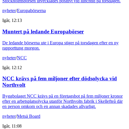
Stockholmsbörsen utvecklades positivt vid lunchtid på torsdagen.
nyheter
/
Europabörserna
Igår, 12:13
Muntert på ledande Europabörser
De ledande börserna ute i Europa stiger på torsdagen efter en ny
rapporttung morgon.
nyheter
/
NCC
Igår, 12:12
NCC krävs på fem miljoner efter dödsolycka vid
Northvolt
Byggbolaget NCC krävs på en företagsbot på fem miljoner kronor
efter en arbetsplatsolycka utanför Northvolts fabrik i Skellefteå där
en person omkom och en annan skadades allvarligt.
nyheter
/
Metsä Board
Igår, 11:08