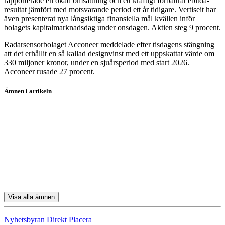
rapporterade en ökad omsättning och ett kraftigt förbättrat ebitda-
resultat jämfört med motsvarande period ett år tidigare. Vertiseit har
även presenterat nya långsiktiga finansiella mål kvällen inför
bolagets kapitalmarknadsdag under onsdagen. Aktien steg 9 procent.
Radarsensorbolaget Acconeer meddelade efter tisdagens stängning
att det erhållit en så kallad designvinst med ett uppskattat värde om
330 miljoner kronor, under en sjuårsperiod med start 2026.
Acconeer rusade 27 procent.
Ämnen i artikeln
Boliden
Volvo
H&M
Sinch
Nibe
Visa alla ämnen
Nyhetsbyran Direkt Placera