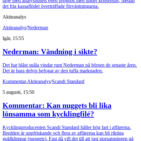
linje med analyshusets egen prognos men under konsensus, medan
det fria kassaflödet överträffade förväntningarna.
Aktieanalys
Aktieanalys
/
Nederman
Igår, 15:55
Nederman: Vändning i sikte?
Det har blåst snåla vindar runt Nederman på börsen de senaste åren.
Det är bara delvis befogat av den tuffa marknaden.
Kommentar
,
Aktieanalys
/
Scandi Standard
5 augusti, 15:50
Kommentar: Kan nuggets bli lika
lönsamma som kycklingfilé?
Kycklingproducenten Scandi Standard håller hög fart i affärerna.
Bredden är uppfriskande och flera av affärerna kan bli riktiga
guldklimpar (nuggets). Fast då vill det till att just storsatsningen på