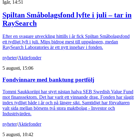
Igår, 14:51
Spiltan Småbolagsfond lyfte i juli – tar in
RaySearch
Efter en svagare utveckling hittills i år fick Spiltan Småbolagsfond
ett tydligt lyft i juli. Mips bidrog mest till uppgången, medan
RaySearch Laboratories är ett nytt innehav i fonden.
nyheter
/
Aktiefonder
5 augusti, 15:06
Fondvinnare med banktung portfölj
Tommi Saukkoriipi har styrt nästan halva SEB Swedish Value Fund
mot finanssektorn. Det har varit ett vinnande drag. Fonden har slagit
index tydligt både i år och på längre sikt. Samtidigt har förvaltaren
valt sida mellan börsens två stora maktbolag - Investor och
Industrivärden.
nyheter
/
Aktiefonder
5 augusti, 10:42