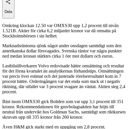
Dela
Omkring klockan 12.50 var OMXS30 upp 1,2 procent till nivån
1.521B. Aktier för cirka 6,2 miljarder kronor var då omsatta på
Stockholmsbörsen i sin helhet.
Marknadsräntorna sjönk något under onsdagen samtidigt som den
amerikanska dollar försvagades. Svenska räntor var några punkter
ned medan kronan stärktes cirka 1 öre mot dollarn och euron.
Lastbilstillverkaren Volvo redovisade bättre omsättning och resultat
för det första kvartalet än analytikernas förhandstips. Omsättningen
var precis över estimat och det justerade rörelseresultatet kom in 7
procent bättre. Orderingången var det enda som stack ut i negativ
riktning, där utfallet var 3 procent svagare än väntat. Aktien steg 2,4
procent.
Bäst inom OMXS30 gick Boliden som var upp 3,1 procent till 351
kronor. Rekommendationen för gruvbolagsaktien har höjts till
neutral från undervikt hos Goldman Sachs, samtidigt som riktkursen
skruvats upp till 335 kronor från 260 kronor.
Även H&M gick starkt med en uppgång om 2,8 procent.