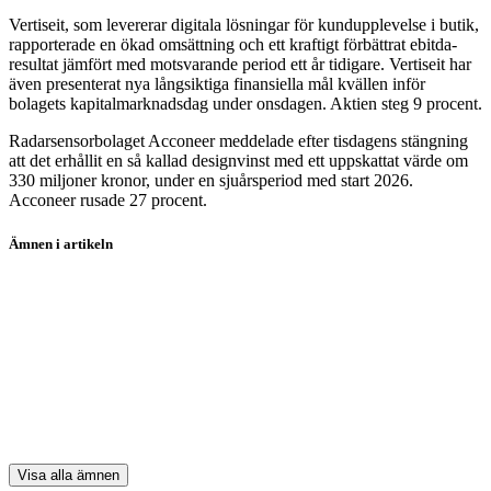
Vertiseit, som levererar digitala lösningar för kundupplevelse i butik,
rapporterade en ökad omsättning och ett kraftigt förbättrat ebitda-
resultat jämfört med motsvarande period ett år tidigare. Vertiseit har
även presenterat nya långsiktiga finansiella mål kvällen inför
bolagets kapitalmarknadsdag under onsdagen. Aktien steg 9 procent.
Radarsensorbolaget Acconeer meddelade efter tisdagens stängning
att det erhållit en så kallad designvinst med ett uppskattat värde om
330 miljoner kronor, under en sjuårsperiod med start 2026.
Acconeer rusade 27 procent.
Ämnen i artikeln
Boliden
Volvo
H&M
Sinch
Nibe
Visa alla ämnen