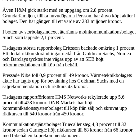
Även H&M gick starkt med en uppgång om 2,8 procent.
Grundarfamiljen, tillika huvudägarna Persson, har ånyo köpt aktier i
bolaget. Den här gången till ett värde av 283 miljoner kronor.
I botten av storbolagsindexet återfanns molnkommunikationsbolaget
Sinch som tappade 2,1 procent.
Tisdagens största rapportbolag Ericsson backade omkring 1 procent.
Ett flertal riktkursförändringar nedåt från Goldman Sachs, Nordea
och Barclays tycktes inte vägas upp av att SEB höjt
rekommendationen till köp från behåll.
Pressade Nibe föll 0,9 procent till 49 kronor. Värmeteknikbolagets
aktie har tagits upp för bevakning hos Goldman Sachs med en
säljrekommendation och riktkurs 43 kronor.
Tisdagens rapportförlorare HMS Networks rekylerade upp 5,6
procent till 428 kronor. DNB Markets har höjt
kommunikationssystembolaget till köp från sälj och skruvat upp
riktkursen till 540 kronor från 450 kronor.
Kommunikationstjänstbolaget Truecaller steg 4,3 procent till 32
kronor sedan Carnegie höjt riktkursen till 68 kronor från 66 kronor
med bibehållen köprekommendationen.