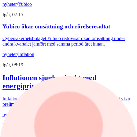
nyheter
/
Yubico
Igår, 07:15
Yubico ökar omsättning och rörelseresultat
Cybersäkerhetsbolaget Yubico redovisar ökad omsättning under
andra kvartalet jämfört med samma period året innan.
nyheter
/
Inflation
Igår, 08:19
Inflationen sjunker i takt med
energipriserna
Inflationen i juli sjönk både när det gäller KPI och KPIF. Det visar
preliminära siffror från SCB.
nyheter
/
Aktierekommendationer
Igår, 09:29
Tyska klädjätten köpstämplas