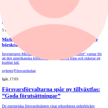
Goldman Sachs sänker riktkursen för Sandvik. Här är dagens
aktierekommendationer.
nyheter
/
Nvidia
5 augusti, 09:26
Michael Burry varnar för börstopp – ser risk för
börskrasch
Investeraren Michael Burry, känd från "The Big Short" varnar för
att den amerikanska börsen kan vara nära en topp och riskerar ett
kraftigt fall.
nyheter
/
Försvarsbolag
Igår, 17:03
Försvarsförvaltarna spår ny tillväxtfas:
”Goda förutsättningar”
De europeiska försvarsbolagen visar rekordstora orderböcker,