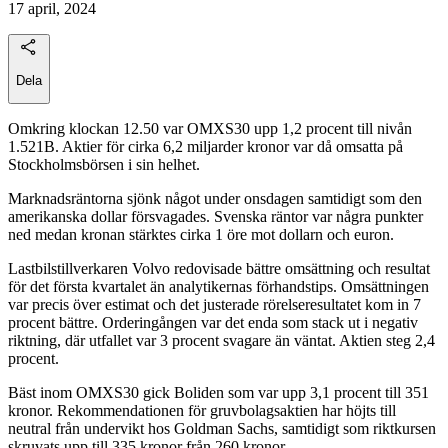
17 april, 2024
Dela
Omkring klockan 12.50 var OMXS30 upp 1,2 procent till nivån
1.521B. Aktier för cirka 6,2 miljarder kronor var då omsatta på
Stockholmsbörsen i sin helhet.
Marknadsräntorna sjönk något under onsdagen samtidigt som den
amerikanska dollar försvagades. Svenska räntor var några punkter
ned medan kronan stärktes cirka 1 öre mot dollarn och euron.
Lastbilstillverkaren Volvo redovisade bättre omsättning och resultat
för det första kvartalet än analytikernas förhandstips. Omsättningen
var precis över estimat och det justerade rörelseresultatet kom in 7
procent bättre. Orderingången var det enda som stack ut i negativ
riktning, där utfallet var 3 procent svagare än väntat. Aktien steg 2,4
procent.
Bäst inom OMXS30 gick Boliden som var upp 3,1 procent till 351
kronor. Rekommendationen för gruvbolagsaktien har höjts till
neutral från undervikt hos Goldman Sachs, samtidigt som riktkursen
skruvats upp till 335 kronor från 260 kronor.