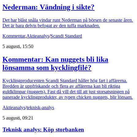
Nederman: Vändning i sikte?
Det har blåst snåla vindar runt Nederman på börsen de senaste åren.
Det är bara delvis befogat av den tuffa marknaden.
Kommentar
,
Aktieanalys
/
Scandi Standard
5 augusti, 15:50
Kommentar: Kan nuggets bli lika
lönsamma som kycklingfilé?
Kycklingproducenten Scandi Standard håller hög fart i affärerna.
Bredden är uppfriskande och flera av affärerna kan bli riktiga
guldklimpar (nuggets). Fast då vill det till att just storsatsningen på
panerade kycklingprodukter, av typen chicken nuggets, blir lönsam.
Aktieanalys
/
teknisk-analys
5 augusti, 09:21
Teknisk analys: Köp storbanken