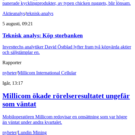
panerade kycklingprodukter, av typen chicken nuggets, blir lönsam.
Aktieanalys
/
teknisk-analys
5 augusti, 09:21
Teknisk analys: Köp storbanken
Investtechs analytiker David Östblad lyfter fram två köpvärda aktier
och säljstämplar en.
Rapporter
nyheter
/
Millicom International Cellular
Igår, 13:17
Millicom ökade rörelseresultatet ungefär
som väntat
Mobiloperatören Millicom redovisar en omsättning som var högre
än väntat under andra kvartalet.
nyheter
/
Lundin Mining