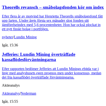
Theorells revansch – småbolagsfonden kör om index
Efter flera år av motvind har Henrietta Theorells småbolagsfond fått
upp farten. Under årets första sex månader slog fonden sitt
jämförelseindex med 5,6 procentenheter. Hon har också plockat in
ett nytt finskt bolag i portföljen.
nyheter
/
Lundin Mining
Igår, 15:36
Jefferies: Lundin Mining överträffade
kassaflödesförväntningarna
Efter rapporten bedömer Jefferies att Lundin Minings ebitda var i
linje med analyshusets egen prognos men under konsensus, medan
det fria kassaflödet överträffade förväntningarna.
Aktieanalys
Aktieanalys
/
Nederman
Igår, 15:55