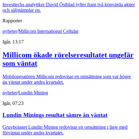
Investtechs analytiker David Östblad lyfter fram två köpvärda aktier
och säljstämplar en.
Rapporter
nyheter
/
Millicom International Cellular
Igår, 13:17
Millicom ökade rörelseresultatet ungefär
som väntat
Mobiloperatören Millicom redovisar en omsättning som var högre
än väntat under andra kvartalet.
nyheter
/
Lundin Mining
Igår, 07:23
Lundin Minings resultat sämre än väntat
Gruvbolaget Lundin Mining redovisar en omsättning i linje med
förväntat under andra kvartalet.