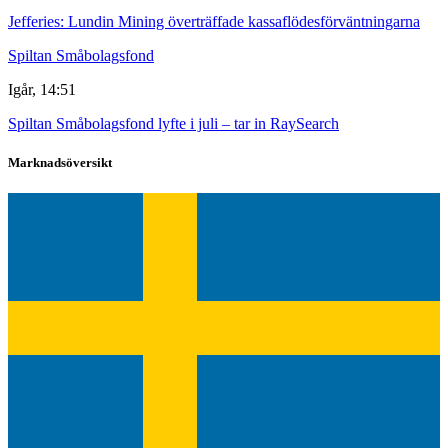
Jefferies: Lundin Mining överträffade kassaflödesförväntningarna
Spiltan Småbolagsfond
Igår, 14:51
Spiltan Småbolagsfond lyfte i juli – tar in RaySearch
Marknadsöversikt