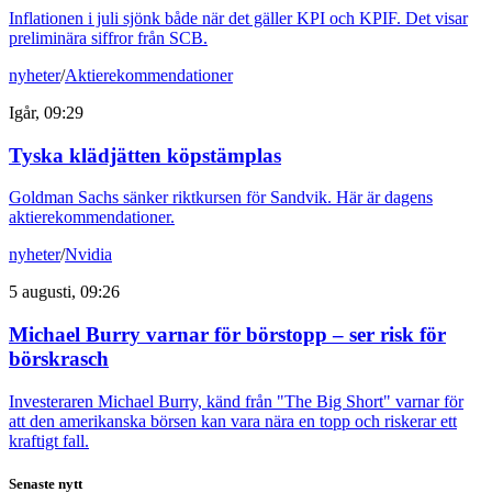
Inflationen i juli sjönk både när det gäller KPI och KPIF. Det visar
preliminära siffror från SCB.
nyheter
/
Aktierekommendationer
Igår, 09:29
Tyska klädjätten köpstämplas
Goldman Sachs sänker riktkursen för Sandvik. Här är dagens
aktierekommendationer.
nyheter
/
Nvidia
5 augusti, 09:26
Michael Burry varnar för börstopp – ser risk för
börskrasch
Investeraren Michael Burry, känd från "The Big Short" varnar för
att den amerikanska börsen kan vara nära en topp och riskerar ett
kraftigt fall.
Senaste nytt