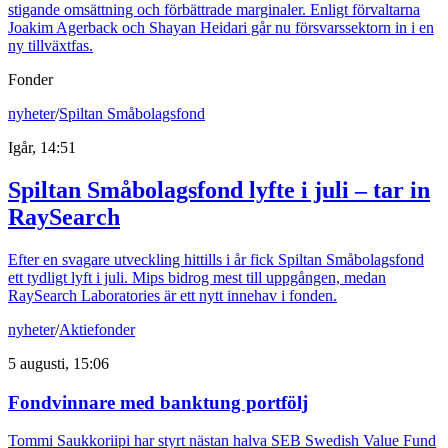
stigande omsättning och förbättrade marginaler. Enligt förvaltarna
Joakim Agerback och Shayan Heidari går nu försvarssektorn in i en
ny tillväxtfas.
Fonder
nyheter
/
Spiltan Småbolagsfond
Igår, 14:51
Spiltan Småbolagsfond lyfte i juli – tar in
RaySearch
Efter en svagare utveckling hittills i år fick Spiltan Småbolagsfond
ett tydligt lyft i juli. Mips bidrog mest till uppgången, medan
RaySearch Laboratories är ett nytt innehav i fonden.
nyheter
/
Aktiefonder
5 augusti, 15:06
Fondvinnare med banktung portfölj
Tommi Saukkoriipi har styrt nästan halva SEB Swedish Value Fund