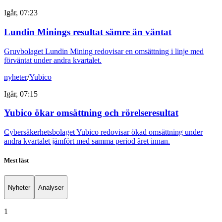
Igår, 07:23
Lundin Minings resultat sämre än väntat
Gruvbolaget Lundin Mining redovisar en omsättning i linje med
förväntat under andra kvartalet.
nyheter
/
Yubico
Igår, 07:15
Yubico ökar omsättning och rörelseresultat
Cybersäkerhetsbolaget Yubico redovisar ökad omsättning under
andra kvartalet jämfört med samma period året innan.
Mest läst
Nyheter
Analyser
1