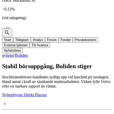
OMX Stockholm 30
−0,12%
(vid stängning)
Start
Telegram
Analys
Forum
Fonder
Privatekonomi
Externa tjänster
Till Avanza
Nyhetsbrev
nyheter
/
Boliden
Stabil börsuppgång, Boliden stiger
Stockholmsbörsen handlades tydligt upp vid lunchtid på onsdagen,
bland annat i kraft av sjunkande marknadsräntor. Vidare lyfte Volvo
efter en starkare rapport än väntat.
Nyhetsbyran Direkt Placera