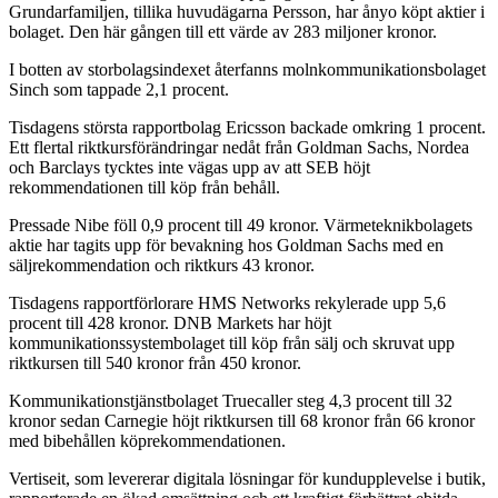
Grundarfamiljen, tillika huvudägarna Persson, har ånyo köpt aktier i
bolaget. Den här gången till ett värde av 283 miljoner kronor.
I botten av storbolagsindexet återfanns molnkommunikationsbolaget
Sinch som tappade 2,1 procent.
Tisdagens största rapportbolag Ericsson backade omkring 1 procent.
Ett flertal riktkursförändringar nedåt från Goldman Sachs, Nordea
och Barclays tycktes inte vägas upp av att SEB höjt
rekommendationen till köp från behåll.
Pressade Nibe föll 0,9 procent till 49 kronor. Värmeteknikbolagets
aktie har tagits upp för bevakning hos Goldman Sachs med en
säljrekommendation och riktkurs 43 kronor.
Tisdagens rapportförlorare HMS Networks rekylerade upp 5,6
procent till 428 kronor. DNB Markets har höjt
kommunikationssystembolaget till köp från sälj och skruvat upp
riktkursen till 540 kronor från 450 kronor.
Kommunikationstjänstbolaget Truecaller steg 4,3 procent till 32
kronor sedan Carnegie höjt riktkursen till 68 kronor från 66 kronor
med bibehållen köprekommendationen.
Vertiseit, som levererar digitala lösningar för kundupplevelse i butik,