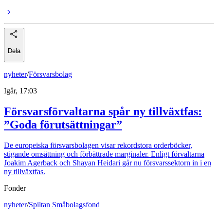
Dela
nyheter
/
Försvarsbolag
Igår, 17:03
Försvarsförvaltarna spår ny tillväxtfas:
”Goda förutsättningar”
De europeiska försvarsbolagen visar rekordstora orderböcker,
stigande omsättning och förbättrade marginaler. Enligt förvaltarna
Joakim Agerback och Shayan Heidari går nu försvarssektorn in i en
ny tillväxtfas.
Fonder
nyheter
/
Spiltan Småbolagsfond