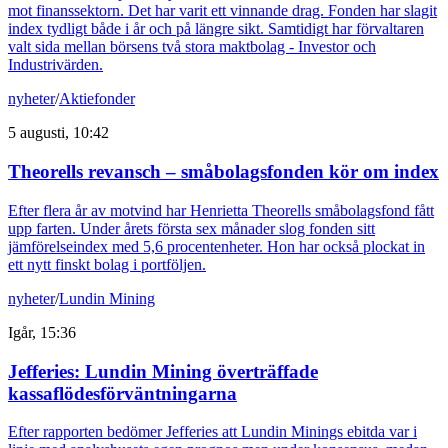
mot finanssektorn. Det har varit ett vinnande drag. Fonden har slagit
index tydligt både i år och på längre sikt. Samtidigt har förvaltaren
valt sida mellan börsens två stora maktbolag - Investor och
Industrivärden.
nyheter
/
Aktiefonder
5 augusti, 10:42
Theorells revansch – småbolagsfonden kör om index
Efter flera år av motvind har Henrietta Theorells småbolagsfond fått
upp farten. Under årets första sex månader slog fonden sitt
jämförelseindex med 5,6 procentenheter. Hon har också plockat in
ett nytt finskt bolag i portföljen.
nyheter
/
Lundin Mining
Igår, 15:36
Jefferies: Lundin Mining överträffade
kassaflödesförväntningarna
Efter rapporten bedömer Jefferies att Lundin Minings ebitda var i