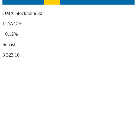
OMX Stockholm 30
1 DAG %
−0,12%
Senast
3 323,10