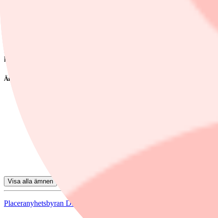
Barclays sänker Essity till undervikt (jämvikt), riktkurs 235 kronor
HSBC sänker Atlas Copco till minska (behåll), riktkurs 145 kronor
Pareto Securities höjer sin rekommendation för Arjo till köp från behål
Handelsbanken Capital Markets sänker sin långsiktiga rekommendation,
kortsiktiga rekommendation, på tre månaders sikt, för Swedencare till 
Ämnen i artikeln
Volvo Car
Ambea
Arjo
SEB
Swedbank
Visa alla ämnen
Placeranyhetsbyran Direktfinwire