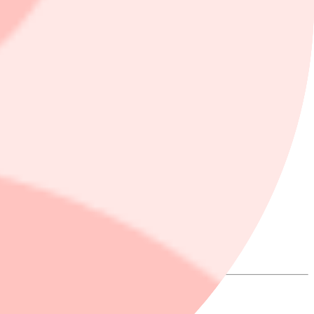
. Riktkursen är fortsatt 59 kronor. Handelsbanken sänker även sin