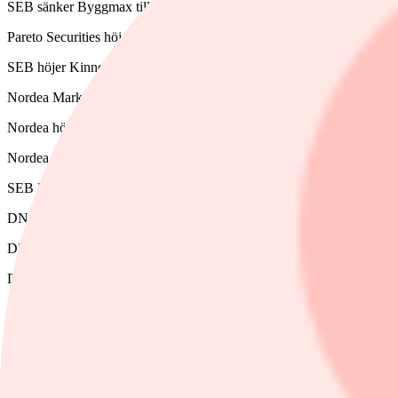
SEB sänker Byggmax till sälj (behåll), riktkurs 28 kronor
Pareto Securities höjer riktkursen för Kinnevik till 160 kronor från
SEB höjer Kinnevik till köp (behåll), riktkurs 117 kronor
Nordea Markets sänker sin rekommendation för Cloetta till behåll frå
Nordea höjer riktkursen för Revolutionrace, eller RVRC, till 70 kro
Nordea Markets höjer riktkursen för NCC till 140 kronor från 135 
SEB Equities sänker riktkursen för Volvo Cars till 28 kronor från 4
DNB höjer riktkursen för Ambea till 72 kronor (57), upprepar köp
DNB sänker riktkursen för SEB till 168 kronor (170), upprepar köp
DNB sänker riktkursen för Handelsbanken till 140 kronor (143), upp
DNB sänker riktkursen för Swedbank till 276 kronor (287), upprepar
Deutsche Bank sänker riktkursen för Atlas Copco till 155 kronor (157
Deutsche Bank sänker riktkursen för Epiroc till 203 kronor (204), upp