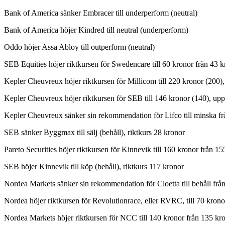
Bank of America sänker Embracer till underperform (neutral)
Bank of America höjer Kindred till neutral (underperform)
Oddo höjer Assa Abloy till outperform (neutral)
SEB Equities höjer riktkursen för Swedencare till 60 kronor från 43
Kepler Cheuvreux höjer riktkursen för Millicom till 220 kronor (200)
Kepler Cheuvreux höjer riktkursen för SEB till 146 kronor (140), upp
Kepler Cheuvreux sänker sin rekommendation för Lifco till minska från
SEB sänker Byggmax till sälj (behåll), riktkurs 28 kronor
Pareto Securities höjer riktkursen för Kinnevik till 160 kronor från
SEB höjer Kinnevik till köp (behåll), riktkurs 117 kronor
Nordea Markets sänker sin rekommendation för Cloetta till behåll frå
Nordea höjer riktkursen för Revolutionrace, eller RVRC, till 70 kro
Nordea Markets höjer riktkursen för NCC till 140 kronor från 135 