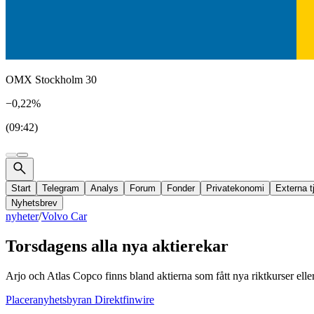
OMX Stockholm 30
−0,22%
(09:42)
Start
Telegram
Analys
Forum
Fonder
Privatekonomi
Externa t
Nyhetsbrev
nyheter
/
Volvo Car
Torsdagens alla nya aktierekar
Arjo och Atlas Copco finns bland aktierna som fått nya riktkurser ell
Placeranyhetsbyran Direktfinwire