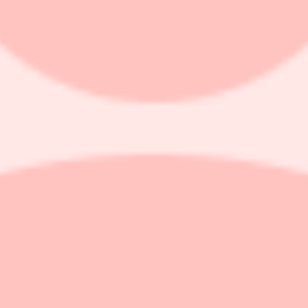
l. Riktkursen höjs till 50 från 40 kronor.
 på tre års sikt, för Swedencare till underperform från market perform
behåll, från köp.