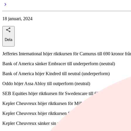
18 januari, 2024
Dela
Jefferies International höjer riktkursen för Camurus till 690 kronor
Bank of America sänker Embracer till underperform (neutral)
Bank of America höjer Kindred till neutral (underperform)
Oddo höjer Assa Abloy till outperform (neutral)
SEB Equities höjer riktkursen för Swedencare till 60 kronor från 43
Kepler Cheuvreux höjer riktkursen för Millicom till 220 kronor (200)
Kepler Cheuvreux höjer riktkursen för SEB till 146 kronor (140), upp
Kepler Cheuvreux sänker sin rekommendation för Lifco till minska från