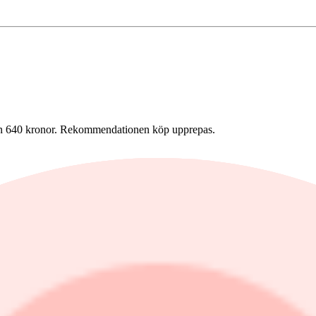
 från 640 kronor. Rekommendationen köp upprepas.
 kronor. Rekommendationen behåll upprepas.
, upprepar köp
repar behåll
 behåll. Riktkursen höjs till 225 från 197 kronor.