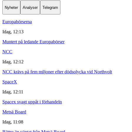
Nyheter
Analyser
Telegram
Europabörserna
Idag, 12:13
Muntert på ledande Europabörser
NCC
Idag, 12:12
NCC krävs på fem miljoner efter dödsolycka vid Northvolt
SpaceX
Idag, 12:11
Spacex svagt uppåt i förhandeln
Metsä Board
Idag, 11:08
Bättre än väntat från Metsä Board