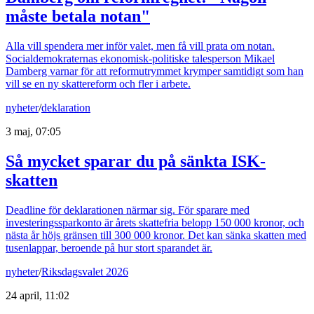
måste betala notan"
Alla vill spendera mer inför valet, men få vill prata om notan.
Socialdemokraternas ekonomisk-politiske talesperson Mikael
Damberg varnar för att reformutrymmet krymper samtidigt som han
vill se en ny skattereform och fler i arbete.
nyheter
/
deklaration
3 maj, 07:05
Så mycket sparar du på sänkta ISK-
skatten
Deadline för deklarationen närmar sig. För sparare med
investeringssparkonto är årets skattefria belopp 150 000 kronor, och
nästa år höjs gränsen till 300 000 kronor. Det kan sänka skatten med
tusenlappar, beroende på hur stort sparandet är.
nyheter
/
Riksdagsvalet 2026
24 april, 11:02