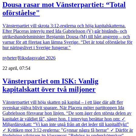
Dousa rasar mot Vänsterpartiet: “Total
oförståelse"
Vänsterpartiet vill skrota 3:12-reglerna och höja kapitalskatterna.
Efter Placeras intervju med Ida Gabrielsson (V) går bistånds- och
utrikeshandelsminister Benjamin Dousa (M) till hårt angrepp – och
varnar för att företag kan lämna Sverige. “Det är total oförståelse för
hur näringslivet i Sverige fungerar."
nyheter
/
Riksdagsvalet 2026
22 april, 07:54
Vänsterpartiet om ISK: Vanlig
kapitalskatt över två miljoner
Vänsterpartiet vill höja skatten på kapital – i ett läge där allt fler
svenskar själva blivit sparare. När Placera möter partitoppen Ida
Gabrielsson försvarar hon linjen. “De som äger den största delen av
kapitalet är väldigt få”, säger hon. I intervjun berättar hon om: ✓
Miljardärsskatt: “Vi kan inte utgå från att det leder till kapitalflykt”
✓ Kritiken mot 3:12-reglerna: "Gynnar några få herrar" ✓ Därför är
fördelning viktigare än klassresor: "Behövs ju undersköterskor"