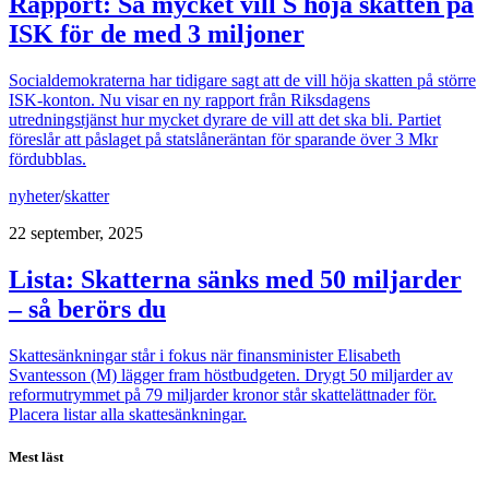
Rapport: Så mycket vill S höja skatten på
ISK för de med 3 miljoner
Socialdemokraterna har tidigare sagt att de vill höja skatten på större
ISK-konton. Nu visar en ny rapport från Riksdagens
utredningstjänst hur mycket dyrare de vill att det ska bli. Partiet
föreslår att påslaget på statslåneräntan för sparande över 3 Mkr
fördubblas.
nyheter
/
skatter
22 september, 2025
Lista: Skatterna sänks med 50 miljarder
– så berörs du
Skattesänkningar står i fokus när finansminister Elisabeth
Svantesson (M) lägger fram höstbudgeten. Drygt 50 miljarder av
reformutrymmet på 79 miljarder kronor står skattelättnader för.
Placera listar alla skattesänkningar.
Mest läst