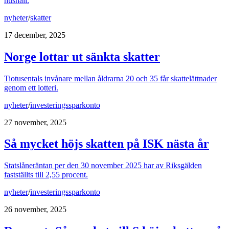
hushåll.
nyheter
/
skatter
17 december, 2025
Norge lottar ut sänkta skatter
Tiotusentals invånare mellan åldrarna 20 och 35 får skattelättnader
genom ett lotteri.
nyheter
/
investeringssparkonto
27 november, 2025
Så mycket höjs skatten på ISK nästa år
Statslåneräntan per den 30 november 2025 har av Riksgälden
fastställts till 2,55 procent.
nyheter
/
investeringssparkonto
26 november, 2025