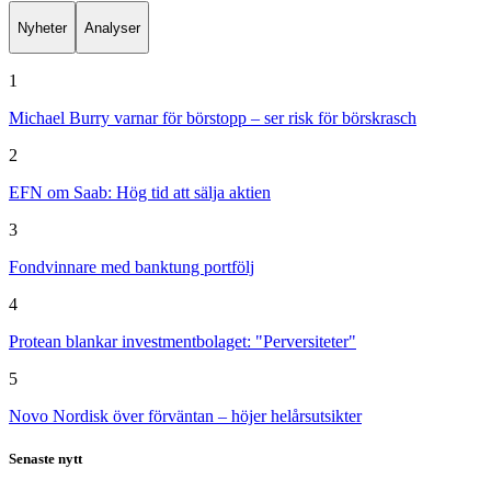
Nyheter
Analyser
1
Michael Burry varnar för börstopp – ser risk för börskrasch
2
EFN om Saab: Hög tid att sälja aktien
3
Fondvinnare med banktung portfölj
4
Protean blankar investmentbolaget: "Perversiteter"
5
Novo Nordisk över förväntan – höjer helårsutsikter
Senaste nytt