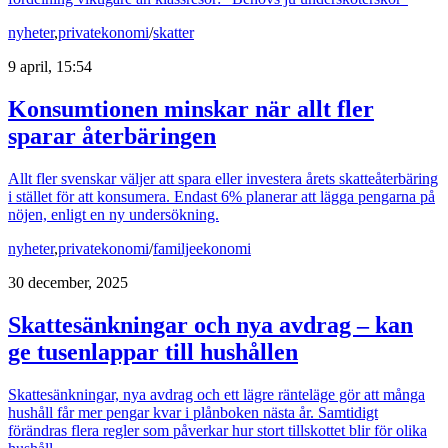
nyheter
,
privatekonomi
/
skatter
9 april, 15:54
Konsumtionen minskar när allt fler
sparar återbäringen
Allt fler svenskar väljer att spara eller investera årets skatteåterbäring
i stället för att konsumera. Endast 6% planerar att lägga pengarna på
nöjen, enligt en ny undersökning.
nyheter
,
privatekonomi
/
familjeekonomi
30 december, 2025
Skattesänkningar och nya avdrag – kan
ge tusenlappar till hushållen
Skattesänkningar, nya avdrag och ett lägre ränteläge gör att många
hushåll får mer pengar kvar i plånboken nästa år. Samtidigt
förändras flera regler som påverkar hur stort tillskottet blir för olika