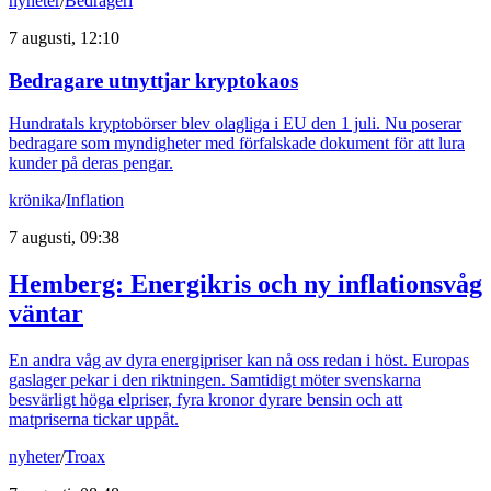
nyheter
/
Bedrägeri
7 augusti, 12:10
Bedragare utnyttjar kryptokaos
Hundratals kryptobörser blev olagliga i EU den 1 juli. Nu poserar
bedragare som myndigheter med förfalskade dokument för att lura
kunder på deras pengar.
krönika
/
Inflation
7 augusti, 09:38
Hemberg: Energikris och ny inflationsvåg
väntar
En andra våg av dyra energipriser kan nå oss redan i höst. Europas
gaslager pekar i den riktningen. Samtidigt möter svenskarna
besvärligt höga elpriser, fyra kronor dyrare bensin och att
matpriserna tickar uppåt.
nyheter
/
Troax