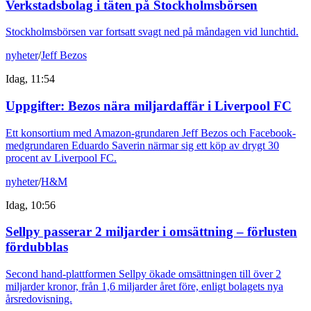
Verkstadsbolag i täten på Stockholmsbörsen
Stockholmsbörsen var fortsatt svagt ned på måndagen vid lunchtid.
nyheter
/
Jeff Bezos
Idag, 11:54
Uppgifter: Bezos nära miljardaffär i Liverpool FC
Ett konsortium med Amazon-grundaren Jeff Bezos och Facebook-
medgrundaren Eduardo Saverin närmar sig ett köp av drygt 30
procent av Liverpool FC.
nyheter
/
H&M
Idag, 10:56
Sellpy passerar 2 miljarder i omsättning – förlusten
fördubblas
Second hand-plattformen Sellpy ökade omsättningen till över 2
miljarder kronor, från 1,6 miljarder året före, enligt bolagets nya
årsredovisning.