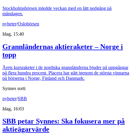
Stockholmsbörsen inledde veckan med en lätt nedgång på
måndagen.
nyheter
/
Oslobörsen
Idag, 15:40
Grannländernas aktieraketer – Norge i
topp
Årets kursraketer i de nordiska grannländerna bjuder på uppgångar
på flera hundra procent. Placera har gått igenom de största vinnarna
på börserna i Norge, Finland och Danmark.
Synnes sorti
nyheter
/
SBB
Idag, 16:03
SBB petar Synnes: Ska fokusera mer på
aktieägarvärde