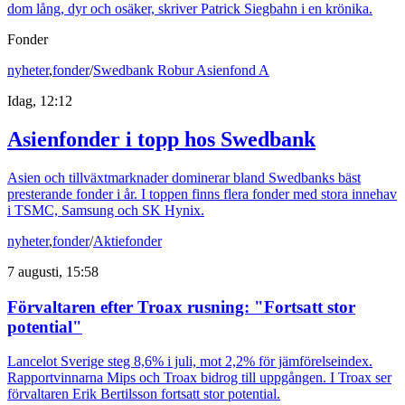
dom lång, dyr och osäker, skriver Patrick Siegbahn i en krönika.
Fonder
nyheter
,
fonder
/
Swedbank Robur Asienfond A
Idag, 12:12
Asienfonder i topp hos Swedbank
Asien och tillväxtmarknader dominerar bland Swedbanks bäst
presterande fonder i år. I toppen finns flera fonder med stora innehav
i TSMC, Samsung och SK Hynix.
nyheter
,
fonder
/
Aktiefonder
7 augusti, 15:58
Förvaltaren efter Troax rusning: "Fortsatt stor
potential"
Lancelot Sverige steg 8,6% i juli, mot 2,2% för jämförelseindex.
Rapportvinnarna Mips och Troax bidrog till uppgången. I Troax ser
förvaltaren Erik Bertilsson fortsatt stor potential.