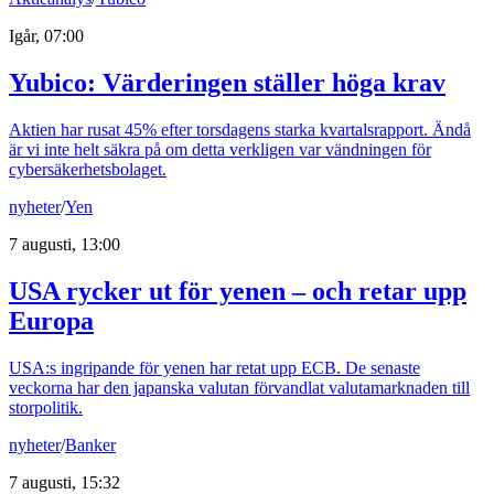
Igår, 07:00
Yubico: Värderingen ställer höga krav
Aktien har rusat 45% efter torsdagens starka kvartalsrapport. Ändå
är vi inte helt säkra på om detta verkligen var vändningen för
cybersäkerhetsbolaget.
nyheter
/
Yen
7 augusti, 13:00
USA rycker ut för yenen – och retar upp
Europa
USA:s ingripande för yenen har retat upp ECB. De senaste
veckorna har den japanska valutan förvandlat valutamarknaden till
storpolitik.
nyheter
/
Banker
7 augusti, 15:32