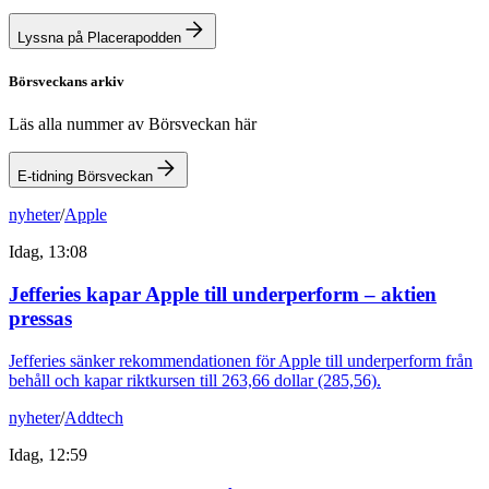
Lyssna på Placerapodden
Börsveckans arkiv
Läs alla nummer av Börsveckan här
E-tidning Börsveckan
nyheter
/
Apple
Idag, 13:08
Jefferies kapar Apple till underperform – aktien
pressas
Jefferies sänker rekommendationen för Apple till underperform från
behåll och kapar riktkursen till 263,66 dollar (285,56).
nyheter
/
Addtech
Idag, 12:59