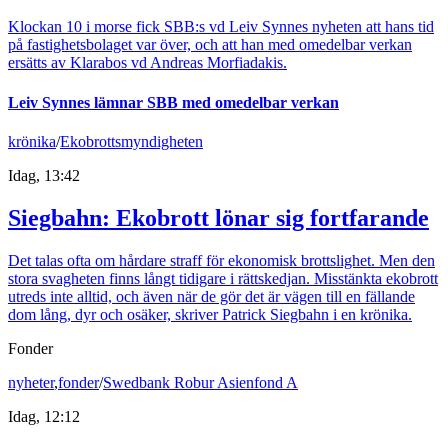
Klockan 10 i morse fick SBB:s vd Leiv Synnes nyheten att hans tid
på fastighetsbolaget var över, och att han med omedelbar verkan
ersätts av Klarabos vd Andreas Morfiadakis.
Leiv Synnes lämnar SBB med omedelbar verkan
krönika
/
Ekobrottsmyndigheten
Idag, 13:42
Siegbahn: Ekobrott lönar sig fortfarande
Det talas ofta om hårdare straff för ekonomisk brottslighet. Men den
stora svagheten finns långt tidigare i rättskedjan. Misstänkta ekobrott
utreds inte alltid, och även när de gör det är vägen till en fällande
dom lång, dyr och osäker, skriver Patrick Siegbahn i en krönika.
Fonder
nyheter
,
fonder
/
Swedbank Robur Asienfond A
Idag, 12:12