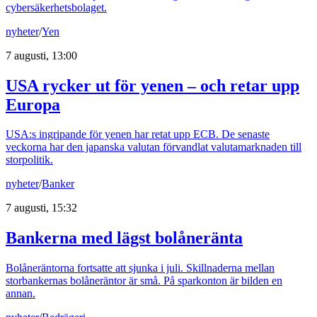
cybersäkerhetsbolaget.
nyheter
/
Yen
7 augusti, 13:00
USA rycker ut för yenen – och retar upp
Europa
USA:s ingripande för yenen har retat upp ECB. De senaste
veckorna har den japanska valutan förvandlat valutamarknaden till
storpolitik.
nyheter
/
Banker
7 augusti, 15:32
Bankerna med lägst bolåneränta
Bolåneräntorna fortsatte att sjunka i juli. Skillnaderna mellan
storbankernas bolåneräntor är små. På sparkonton är bilden en
annan.