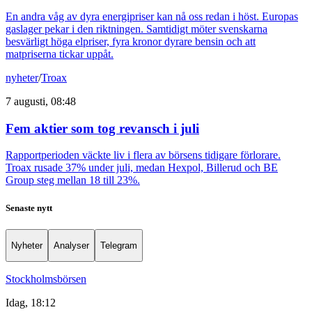
En andra våg av dyra energipriser kan nå oss redan i höst. Europas
gaslager pekar i den riktningen. Samtidigt möter svenskarna
besvärligt höga elpriser, fyra kronor dyrare bensin och att
matpriserna tickar uppåt.
nyheter
/
Troax
7 augusti, 08:48
Fem aktier som tog revansch i juli
Rapportperioden väckte liv i flera av börsens tidigare förlorare.
Troax rusade 37% under juli, medan Hexpol, Billerud och BE
Group steg mellan 18 till 23%.
Senaste nytt
Nyheter
Analyser
Telegram
Stockholmsbörsen
Idag, 18:12