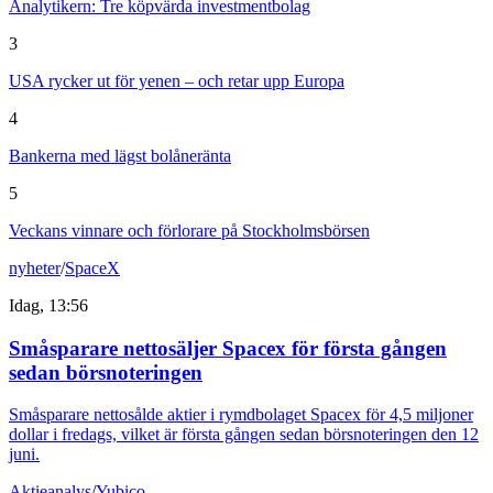
Analytikern: Tre köpvärda investmentbolag
3
USA rycker ut för yenen – och retar upp Europa
4
Bankerna med lägst bolåneränta
5
Veckans vinnare och förlorare på Stockholmsbörsen
nyheter
/
SpaceX
Idag, 13:56
Småsparare nettosäljer Spacex för första gången
sedan börsnoteringen
Småsparare nettosålde aktier i rymdbolaget Spacex för 4,5 miljoner
dollar i fredags, vilket är första gången sedan börsnoteringen den 12
juni.
Aktieanalys
/
Yubico