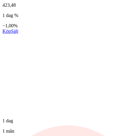
423,48
1 dag %
−1,00%
Köp
Sälj
1 dag
1 mån