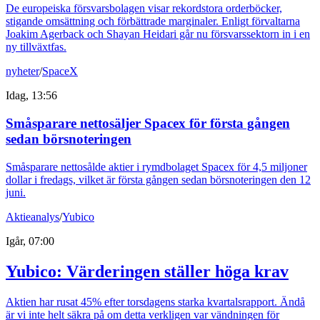
De europeiska försvarsbolagen visar rekordstora orderböcker,
stigande omsättning och förbättrade marginaler. Enligt förvaltarna
Joakim Agerback och Shayan Heidari går nu försvarssektorn in i en
ny tillväxtfas.
nyheter
/
SpaceX
Idag, 13:56
Småsparare nettosäljer Spacex för första gången
sedan börsnoteringen
Småsparare nettosålde aktier i rymdbolaget Spacex för 4,5 miljoner
dollar i fredags, vilket är första gången sedan börsnoteringen den 12
juni.
Aktieanalys
/
Yubico
Igår, 07:00
Yubico: Värderingen ställer höga krav
Aktien har rusat 45% efter torsdagens starka kvartalsrapport. Ändå
är vi inte helt säkra på om detta verkligen var vändningen för