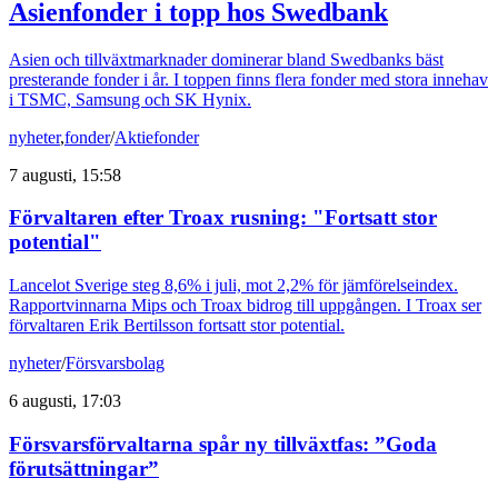
Asienfonder i topp hos Swedbank
Asien och tillväxtmarknader dominerar bland Swedbanks bäst
presterande fonder i år. I toppen finns flera fonder med stora innehav
i TSMC, Samsung och SK Hynix.
nyheter
,
fonder
/
Aktiefonder
7 augusti, 15:58
Förvaltaren efter Troax rusning: "Fortsatt stor
potential"
Lancelot Sverige steg 8,6% i juli, mot 2,2% för jämförelseindex.
Rapportvinnarna Mips och Troax bidrog till uppgången. I Troax ser
förvaltaren Erik Bertilsson fortsatt stor potential.
nyheter
/
Försvarsbolag
6 augusti, 17:03
Försvarsförvaltarna spår ny tillväxtfas: ”Goda
förutsättningar”