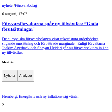
nyheter
/
Försvarsbolag
6 augusti, 17:03
Försvarsförvaltarna spår ny tillväxtfas: ”Goda
förutsättningar”
De europeiska försvarsbolagen visar rekordstora orderböcker,
stigande omsättning och förbättrade marginaler. Enligt förvaltarna
Joakim Agerback och Shayan Heidari går nu försvarssektorn in i en
ny tillväxtfas.
Mest läst
Nyheter
Analyser
1
Hemberg: Energikris och ny inflationsvåg väntar
2