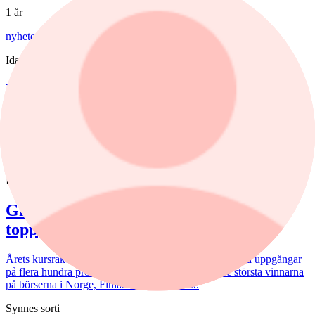
1 år
nyheter
/
Stockholmsbörsen
Idag, 18:12
Försiktig nedgång på Stockholmsbörsen
Stockholmsbörsen inledde veckan med en lätt nedgång på
måndagen.
nyheter
/
Oslobörsen
Idag, 15:40
Grannländernas aktieraketer – Norge i
topp
Årets kursraketer i de nordiska grannländerna bjuder på uppgångar
på flera hundra procent. Placera har gått igenom de största vinnarna
på börserna i Norge, Finland och Danmark.
Synnes sorti