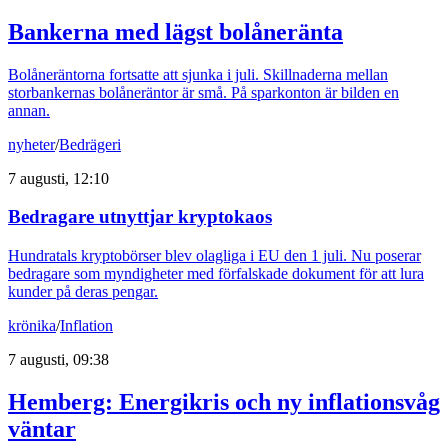
Bankerna med lägst bolåneränta
Bolåneräntorna fortsatte att sjunka i juli. Skillnaderna mellan
storbankernas bolåneräntor är små. På sparkonton är bilden en
annan.
nyheter
/
Bedrägeri
7 augusti, 12:10
Bedragare utnyttjar kryptokaos
Hundratals kryptobörser blev olagliga i EU den 1 juli. Nu poserar
bedragare som myndigheter med förfalskade dokument för att lura
kunder på deras pengar.
krönika
/
Inflation
7 augusti, 09:38
Hemberg: Energikris och ny inflationsvåg
väntar