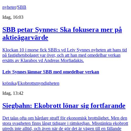
nyheter
/
SBB
Idag, 16:03
SBB petar Synnes: Ska fokusera mer på
aktieägarvärde
Klockan 10 i morse fick SBB:s vd Leiv Synnes nyheten att hans tid
på fastighetsbolaget var över, och att han med omedelbar verkan
ersätts av Klarabos vd Andreas Morfiadakis.
Leiv Synnes lämnar SBB med omedelbar verkan
krönika
/
Ekobrottsmyndigheten
Idag, 13:42
Siegbahn: Ekobrott lönar sig fortfarande
Det talas ofta om hårdare straff för ekonomisk brottslighet. Men den
stora svagheten finns långt tidigare i rättskedjan. Misstänkta ekobrott
utreds inte alltid, och även när de gör det är vägen till en fällande