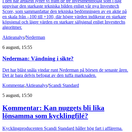
I den här artikeln lyfter vi fram de tre investmentbolag som i dag
uppvisar den starkaste tekniska bilden enligt vår nya Investtech
Score, som sammanfattar den tekniska bedömningen av en aktie på
en skala från –100 till +100, där högre värden indikerar en starkare
köpsignal och lägre värden en starkare säljsignal enligt Investtechs
algoritmer.
Aktieanalys
/
Nederman
6 augusti, 15:55
Nederman: Vändning i sikte?
Det har blåst snåla vindar runt Nederman på börsen de senaste åren.
Det är bara delvis befogat av den tuffa marknaden.
Kommentar
,
Aktieanalys
/
Scandi Standard
5 augusti, 15:50
Kommentar: Kan nuggets bli lika
lönsamma som kycklingfilé?
Kycklingproducenten Scandi Standard håller hög fart i affärerna.