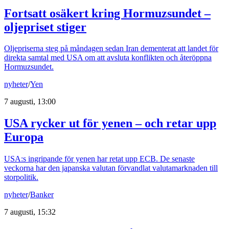
Fortsatt osäkert kring Hormuzsundet –
oljepriset stiger
Oljepriserna steg på måndagen sedan Iran dementerat att landet för
direkta samtal med USA om att avsluta konflikten och återöppna
Hormuzsundet.
nyheter
/
Yen
7 augusti, 13:00
USA rycker ut för yenen – och retar upp
Europa
USA:s ingripande för yenen har retat upp ECB. De senaste
veckorna har den japanska valutan förvandlat valutamarknaden till
storpolitik.
nyheter
/
Banker
7 augusti, 15:32