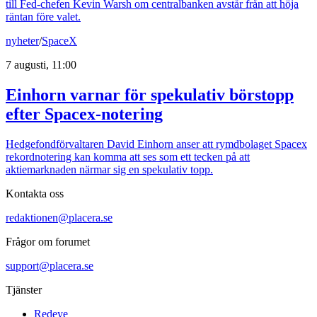
till Fed-chefen Kevin Warsh om centralbanken avstår från att höja
räntan före valet.
nyheter
/
SpaceX
7 augusti, 11:00
Einhorn varnar för spekulativ börstopp
efter Spacex-notering
Hedgefondförvaltaren David Einhorn anser att rymdbolaget Spacex
rekordnotering kan komma att ses som ett tecken på att
aktiemarknaden närmar sig en spekulativ topp.
Kontakta oss
redaktionen@placera.se
Frågor om forumet
support@placera.se
Tjänster
Redeye