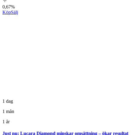
0,67%
Köp
Sälj
1 dag
1 mån
1 år
Just nu
:
Lucara Diamond minskar omsättning – ökar resultat