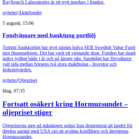
RaySearch Laboratories är ett nytt innehav i fonden.
nyheter
/
Aktiefonder
5 augusti, 15:06
Fondvinnare med banktung portfölj
Tommi Saukkoriipi har styrt nästan halva SEB Swedish Value Fund
mot finanssektorn. Det har varit ett vinnande drag. Fonden har slagit
index tydligt både i år och på längre sikt. Samtidigt har förvaltaren
valt sida mellan börsens två stora maktbolag - Investor och
Industrivärden.
nyheter
/
Oljepriset
Idag, 07:35
Fortsatt osäkert kring Hormuzsundet –
oljepriset stiger
Oljepriserna steg på måndagen sedan Iran dementerat att landet för
direkta samtal med USA om att avsluta konflikten och återöppna
Hormuzsundet.