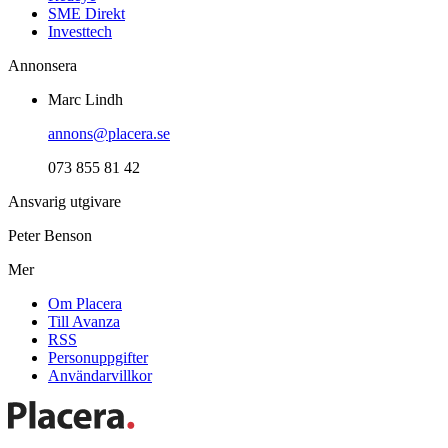
SME Direkt
Investtech
Annonsera
Marc Lindh
annons@placera.se
073 855 81 42
Ansvarig utgivare
Peter Benson
Mer
Om Placera
Till Avanza
RSS
Personuppgifter
Användarvillkor