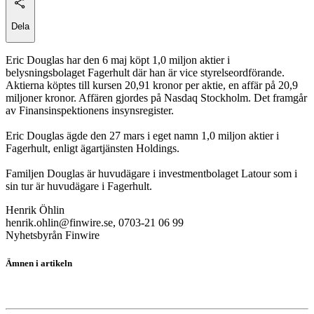
Dela
Eric Douglas har den 6 maj köpt 1,0 miljon aktier i
belysningsbolaget Fagerhult där han är vice styrelseordförande.
Aktierna köptes till kursen 20,91 kronor per aktie, en affär på 20,9
miljoner kronor. Affären gjordes på Nasdaq Stockholm. Det framgår
av Finansinspektionens insynsregister.
Eric Douglas ägde den 27 mars i eget namn 1,0 miljon aktier i
Fagerhult, enligt ägartjänsten Holdings.
Familjen Douglas är huvudägare i investmentbolaget Latour som i
sin tur är huvudägare i Fagerhult.
Henrik Öhlin
henrik.ohlin@finwire.se, 0703-21 06 99
Nyhetsbyrån Finwire
Ämnen i artikeln
Fagerhult