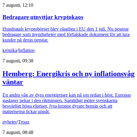
7 augusti, 12:10
Bedragare utnyttjar kryptokaos
Hundratals kryptobörser blev olagliga i EU den 1 juli. Nu poserar
bedragare som myndigheter med förfalskade dokument för att lura
kunder på deras pengar.
krönika
/
Inflation
7 augusti, 09:38
Hemberg: Energikris och ny inflationsvåg
väntar
En andra våg av dyra energipriser kan nå oss redan i höst. Europas
gaslager pekar i den riktningen. Samtidigt möter svenskarna
besvärligt höga elpriser, fyra kronor dyrare bensin och att
matpriserna tickar uppåt.
nyheter
/
Troax
7 augusti, 08:48