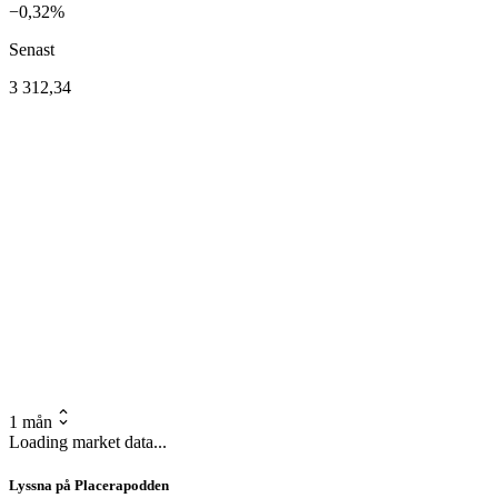
−0,32%
Senast
3 312,34
1 mån
Loading market data...
Lyssna på Placerapodden