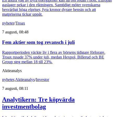
En andra våg av dyra energipriser kan nå oss redan i höst. Europas
gaslager pekar i den riktningen. Samtidigt möter svenskarna
besvärligt höga elpriser, fyra kronor dyrare bensin och att
matpriserna tickar uppåt.
nyheter
/
Troax
7 augusti, 08:48
Fem aktier som tog revansch i juli
Rapportperioden väckte liv i flera av börsens tidigare förlorare.
Troax rusade 37% under juli, medan Hexpol, Billerud och BE
Group steg mellan 18 till 23%.
Aktieanalys
nyheter
,
Aktieanalys
/
Investor
7 augusti, 08:11
Analytikern: Tre köpvärda
investmentbolag