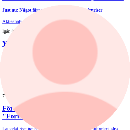
Just nu
:
Något färre tror på stigande bostadspriser
Aktieanalys
/
Yubico
Igår, 07:00
Yubico: Värderingen ställer höga krav
Aktien har rusat 45% efter torsdagens starka kvartalsrapport. Ändå
är vi inte helt säkra på om detta verkligen var vändningen för
cybersäkerhetsbolaget.
Fonder
nyheter
,
fonder
/
Aktiefonder
7 augusti, 15:58
Förvaltaren efter Troax rusning:
"Fortsatt stor potential"
Lancelot Sverige steg 8,6% i juli, mot 2,2% för jämförelseindex.