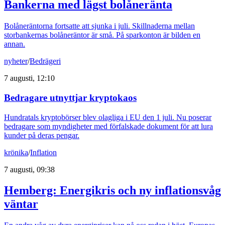
Bankerna med lägst bolåneränta
Bolåneräntorna fortsatte att sjunka i juli. Skillnaderna mellan
storbankernas bolåneräntor är små. På sparkonton är bilden en
annan.
nyheter
/
Bedrägeri
7 augusti, 12:10
Bedragare utnyttjar kryptokaos
Hundratals kryptobörser blev olagliga i EU den 1 juli. Nu poserar
bedragare som myndigheter med förfalskade dokument för att lura
kunder på deras pengar.
krönika
/
Inflation
7 augusti, 09:38
Hemberg: Energikris och ny inflationsvåg
väntar