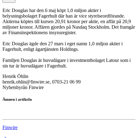
Eric Douglas har den 6 maj köpt 1,0 miljon aktier i
belysningsbolaget Fagerhult där han är vice styrelseordförande.
Aktierna köptes till kursen 20,91 kronor per aktie, en affär på 20,9
miljoner kronor. Affären gjordes på Nasdaq Stockholm. Det framgår
av Finansinspektionens insynsregister.
Eric Douglas ägde den 27 mars i eget namn 1,0 miljon aktier i
Fagerhult, enligt ägartjänsten Holdings.
Familjen Douglas är huvudägare i investmentbolaget Latour som i
sin tur är huvudägare i Fagerhult.
Henrik Öhlin
henrik.ohlin@finwire.se, 0703-21 06 99
Nyhetsbyrån Finwire
Ämnen i artikeln
Fagerhult
Finwire