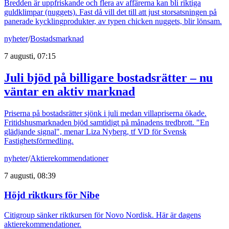
Bredden är uppfriskande och flera av affärerna kan bli riktiga
guldklimpar (nuggets). Fast då vill det till att just storsatsningen på
panerade kycklingprodukter, av typen chicken nuggets, blir lönsam.
nyheter
/
Bostadsmarknad
7 augusti, 07:15
Juli bjöd på billigare bostadsrätter – nu
väntar en aktiv marknad
Priserna på bostadsrätter sjönk i juli medan villapriserna ökade.
Fritidshusmarknaden bjöd samtidigt på månadens tredbrott. "En
glädjande signal", menar Liza Nyberg, tf VD för Svensk
Fastighetsförmedling.
nyheter
/
Aktierekommendationer
7 augusti, 08:39
Höjd riktkurs för Nibe
Citigroup sänker riktkursen för Novo Nordisk. Här är dagens
aktierekommendationer.