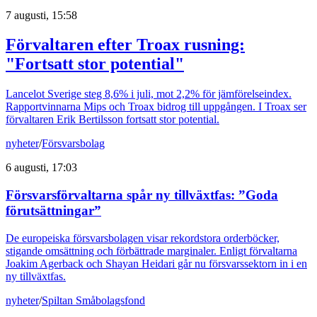
7 augusti, 15:58
Förvaltaren efter Troax rusning:
"Fortsatt stor potential"
Lancelot Sverige steg 8,6% i juli, mot 2,2% för jämförelseindex.
Rapportvinnarna Mips och Troax bidrog till uppgången. I Troax ser
förvaltaren Erik Bertilsson fortsatt stor potential.
nyheter
/
Försvarsbolag
6 augusti, 17:03
Försvarsförvaltarna spår ny tillväxtfas: ”Goda
förutsättningar”
De europeiska försvarsbolagen visar rekordstora orderböcker,
stigande omsättning och förbättrade marginaler. Enligt förvaltarna
Joakim Agerback och Shayan Heidari går nu försvarssektorn in i en
ny tillväxtfas.
nyheter
/
Spiltan Småbolagsfond