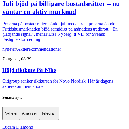
Juli bjöd på billigare bostadsrätter – nu
väntar en aktiv marknad
Priserna på bostadsrätter sjönk i juli medan villapriserna ökade.
Fritidshusmarknaden bjöd samtidigt på månadens tredbrott. "En
glädjande signal", menar Liza Nyberg, tf VD för Svensk
Fastighetsförmedling.
nyheter
/
Aktierekommendationer
7 augusti, 08:39
Höjd riktkurs för Nibe
Citigroup sänker riktkursen för Novo Nordisk. Här är dagens
aktierekommendationer.
Senaste nytt
Nyheter
Analyser
Telegram
Lucara Diamond