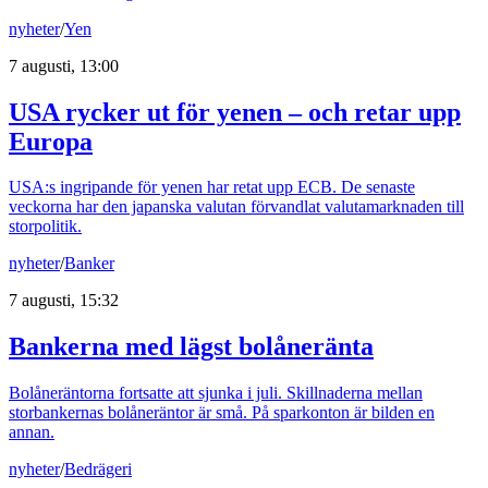
nyheter
/
Yen
7 augusti, 13:00
USA rycker ut för yenen – och retar upp
Europa
USA:s ingripande för yenen har retat upp ECB. De senaste
veckorna har den japanska valutan förvandlat valutamarknaden till
storpolitik.
nyheter
/
Banker
7 augusti, 15:32
Bankerna med lägst bolåneränta
Bolåneräntorna fortsatte att sjunka i juli. Skillnaderna mellan
storbankernas bolåneräntor är små. På sparkonton är bilden en
annan.
nyheter
/
Bedrägeri