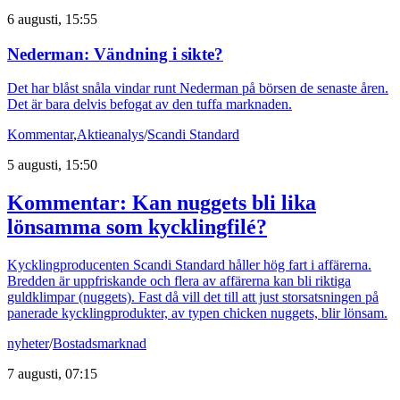
6 augusti, 15:55
Nederman: Vändning i sikte?
Det har blåst snåla vindar runt Nederman på börsen de senaste åren.
Det är bara delvis befogat av den tuffa marknaden.
Kommentar
,
Aktieanalys
/
Scandi Standard
5 augusti, 15:50
Kommentar: Kan nuggets bli lika
lönsamma som kycklingfilé?
Kycklingproducenten Scandi Standard håller hög fart i affärerna.
Bredden är uppfriskande och flera av affärerna kan bli riktiga
guldklimpar (nuggets). Fast då vill det till att just storsatsningen på
panerade kycklingprodukter, av typen chicken nuggets, blir lönsam.
nyheter
/
Bostadsmarknad
7 augusti, 07:15