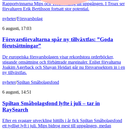
Rapportvinnarna Mips och Troax bidrog till uppgången. I Troax ser
förvaltaren Erik Bertilsson fortsatt stor potential.
nyheter
/
Försvarsbolag
6 augusti, 17:03
Försvarsförvaltarna spår ny tillväxtfas: ”Goda
förutsättningar”
De europeiska försvarsbolagen visar rekordstora orderböcker,
stigande omsättning och förbättrade marginaler. Enligt förvaltarna
Joakim Agerback och Shayan Heidari går nu försvarssektorn in i en
ny tillväxtfas.
nyheter
/
Spiltan Småbolagsfond
6 augusti, 14:51
Spiltan Småbolagsfond lyfte i juli – tar in
RaySearch
Efter en svagare utveckling hittills i år fick Spiltan Småbolagsfond
ett tydligt lyft i juli. Mips bidrog mest till uppgången, medan