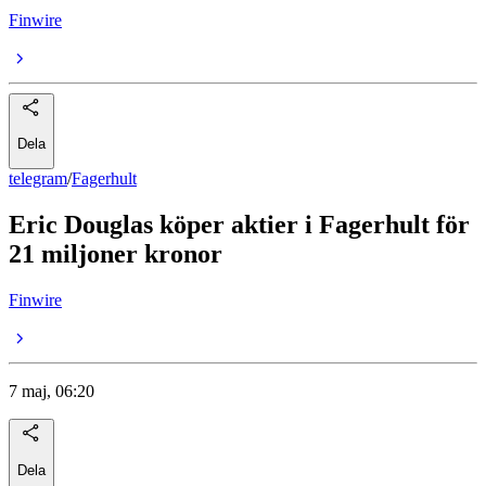
Finwire
Dela
telegram
/
Fagerhult
Eric Douglas köper aktier i Fagerhult för
21 miljoner kronor
Finwire
7 maj, 06:20
Dela