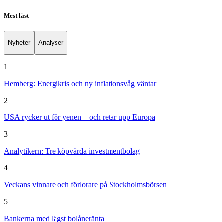
Mest läst
Nyheter
Analyser
1
Hemberg: Energikris och ny inflationsvåg väntar
2
USA rycker ut för yenen – och retar upp Europa
3
Analytikern: Tre köpvärda investmentbolag
4
Veckans vinnare och förlorare på Stockholmsbörsen
5
Bankerna med lägst bolåneränta