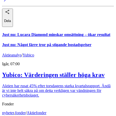
Dela
Just nu
:
Lucara Diamond minskar omsättning – ökar resultat
Just nu
:
Något färre tror på stigande bostadspriser
Aktieanalys
/
Yubico
Igår, 07:00
Yubico: Värderingen ställer höga krav
Aktien har rusat 45% efter torsdagens starka kvartalsrapport. Ändå
är vi inte helt säkra på om detta verkligen var vändningen för
cybersäkerhetsbolaget.
Fonder
nyheter
,
fonder
/
Aktiefonder