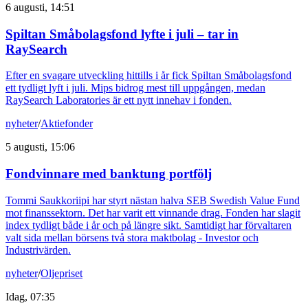
6 augusti, 14:51
Spiltan Småbolagsfond lyfte i juli – tar in
RaySearch
Efter en svagare utveckling hittills i år fick Spiltan Småbolagsfond
ett tydligt lyft i juli. Mips bidrog mest till uppgången, medan
RaySearch Laboratories är ett nytt innehav i fonden.
nyheter
/
Aktiefonder
5 augusti, 15:06
Fondvinnare med banktung portfölj
Tommi Saukkoriipi har styrt nästan halva SEB Swedish Value Fund
mot finanssektorn. Det har varit ett vinnande drag. Fonden har slagit
index tydligt både i år och på längre sikt. Samtidigt har förvaltaren
valt sida mellan börsens två stora maktbolag - Investor och
Industrivärden.
nyheter
/
Oljepriset
Idag, 07:35