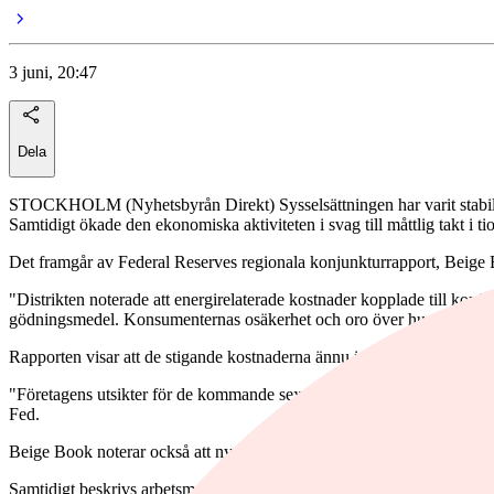
3 juni, 20:47
Dela
STOCKHOLM (Nyhetsbyrån Direkt) Sysselsättningen har varit stabil de s
Samtidigt ökade den ekonomiska aktiviteten i svag till måttlig takt i ti
Det framgår av Federal Reserves regionala konjunkturrapport, Beige
"Distrikten noterade att energirelaterade kostnader kopplade till konfl
gödningsmedel. Konsumenternas osäkerhet och oro över hur högre bränsl
Rapporten visar att de stigande kostnaderna ännu inte har dämpat efter
"Företagens utsikter för de kommande sex månaderna visade små förän
Fed.
Beige Book noterar också att nyanställningarna var som starkast inom t
Samtidigt beskrivs arbetsmarknaden fortsatt som präglad av få nyanstä