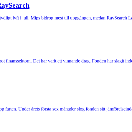
 RaySearch
t tydligt lyft i juli. Mips bidrog mest till uppgången, medan RaySearch La
inanssektorn. Det har varit ett vinnande drag. Fonden har slagit index t
pp farten. Under årets första sex månader slog fonden sitt jämförelseind