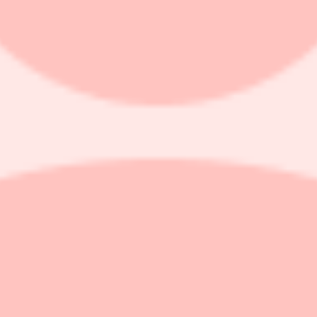
enaste veckorna samtidigt som inflationen fortsatt att stiga i stora del
o av Federal Reserves tolv distrikt.
 Book, som publicerades på onsdagen.
ikten i Mellanöstern var den främsta drivkraften bakom inflationstrycket
epriser påverkar hushållen noterades i flera distrikt", skriver Fed.
frågan i någon större omfattning, men att företagen uttrycker oro över 
dringar i den förväntade tillväxten, samtidigt som den höga osäkerhet
illverkningsindustrin i flera distrikt, understödda av försvarsrelaterad
llningar och få uppsägningar. Rekryteringen var selektiv och inriktad på
n