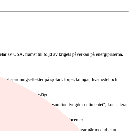
ar av USA, främst till följd av krigets påverkan på energipriserna.
, med spridningseffekter på sjöfart, förpackningar, livsmedel och
ett försämrat stämningsläge.
en och tecken på svagare konsumtion tyngde sentimentet", konstaterar
 verksamhet och ökad efterfrågan på datacenter.
 nyckelpositioner eller ersättningsrekryteringar när medarbetare