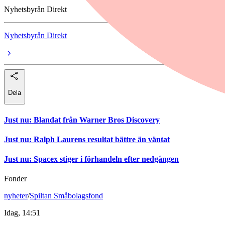
Nyhetsbyrån Direkt
Nyhetsbyrån Direkt
Dela
Just nu
:
Blandat från Warner Bros Discovery
Just nu
:
Ralph Laurens resultat bättre än väntat
Just nu
:
Spacex stiger i förhandeln efter nedgången
Fonder
nyheter
/
Spiltan Småbolagsfond
Idag, 14:51