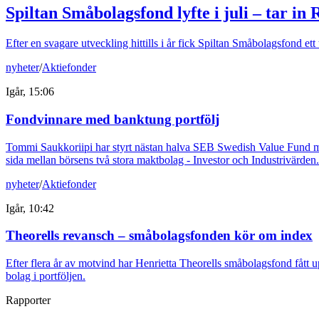
Spiltan Småbolagsfond lyfte i juli – tar in
Efter en svagare utveckling hittills i år fick Spiltan Småbolagsfond et
nyheter
/
Aktiefonder
Igår, 15:06
Fondvinnare med banktung portfölj
Tommi Saukkoriipi har styrt nästan halva SEB Swedish Value Fund mot f
sida mellan börsens två stora maktbolag - Investor och Industrivärden.
nyheter
/
Aktiefonder
Igår, 10:42
Theorells revansch – småbolagsfonden kör om index
Efter flera år av motvind har Henrietta Theorells småbolagsfond fått u
bolag i portföljen.
Rapporter