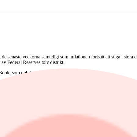
enaste veckorna samtidigt som inflationen fortsatt att stiga i stora del
o av Federal Reserves tolv distrikt.
 Book, som publicerades på onsdagen.
ikten i Mellanöstern var den främsta drivkraften bakom inflationstrycket
epriser påverkar hushållen noterades i flera distrikt", skriver Fed.
frågan i någon större omfattning, men att företagen uttrycker oro över 
dringar i den förväntade tillväxten, samtidigt som den höga osäkerhet
illverkningsindustrin i flera distrikt, understödda av försvarsrelaterad
llningar och få uppsägningar. Rekryteringen var selektiv och inriktad på