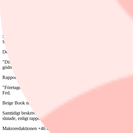
3 juni, 20:47
Dela
STOCKHOLM (Nyhetsbyrån Direkt) Sysselsättningen har varit stabil de s
Samtidigt ökade den ekonomiska aktiviteten i svag till måttlig takt i ti
Det framgår av Federal Reserves regionala konjunkturrapport, Beige
"Distrikten noterade att energirelaterade kostnader kopplade till konfl
gödningsmedel. Konsumenternas osäkerhet och oro över hur högre bränsl
Rapporten visar att de stigande kostnaderna ännu inte har dämpat efter
"Företagens utsikter för de kommande sex månaderna visade små förän
Fed.
Beige Book noterar också att nyanställningarna var som starkast inom t
Samtidigt beskrivs arbetsmarknaden fortsatt som präglad av få nyanstä
slutade, enligt rapporten.
Makroredaktionen +46 8 51917931 https://twitter.com/makroredaktio