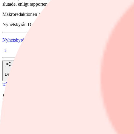
slutade, enligt rapporten.
Makroredaktionen +46 8 51917931 https://twitter.com/makroredaktio
Nyhetsbyrån Direkt
Nyhetsbyrån Direkt
Dela
telegram
STABIL SYSSELSÄTTNING MEN STIGA
Nyhetsbyrån Direkt