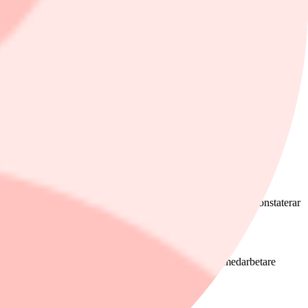
ar av USA, främst till följd av krigets påverkan på energipriserna.
, med spridningseffekter på sjöfart, förpackningar, livsmedel och
ett försämrat stämningsläge.
en och tecken på svagare konsumtion tyngde sentimentet", konstaterar
 verksamhet och ökad efterfrågan på datacenter.
 nyckelpositioner eller ersättningsrekryteringar när medarbetare