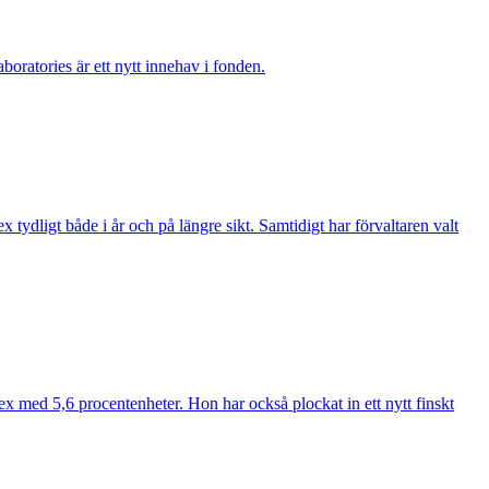
boratories är ett nytt innehav i fonden.
ydligt både i år och på längre sikt. Samtidigt har förvaltaren valt
ex med 5,6 procentenheter. Hon har också plockat in ett nytt finskt