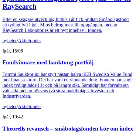
RaySearch
Efter en svagare utveckling hittills i år fick Spiltan Småbolagsfond
ett tydligt lyft i juli. Mips bidrog mest till uppgången, medan
RaySearch Laboratories är ett nytt innehav i fonden.
nyheter
/
Aktiefonder
Igår, 15:06
Fondvinnare med banktung portfölj
Tommi Saukkoriipi har styrt nästan halva SEB Swedish Value Fund
mot finanssektorn. Det har varit ett vinnande drag. Fonden har slagit
index tydligt både i år och på längre sikt. Samtidigt har förvaltaren
valt sida mellan börsens två stora maktbolag - Investor och
Industrivärden.
nyheter
/
Aktiefonder
Igår, 10:42
Theorells revansch – småbolagsfonden kör om index