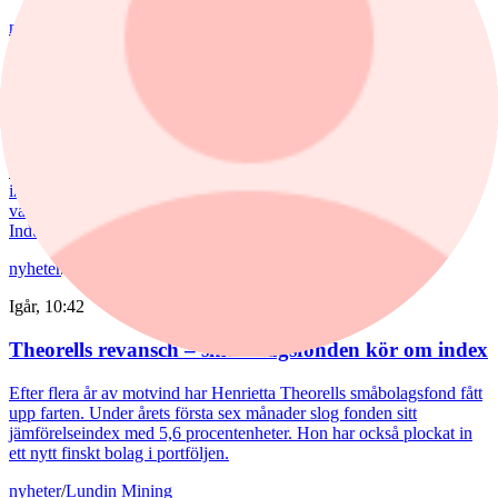
nyheter
/
Aktiefonder
Igår, 15:06
Fondvinnare med banktung portfölj
Tommi Saukkoriipi har styrt nästan halva SEB Swedish Value Fund
mot finanssektorn. Det har varit ett vinnande drag. Fonden har slagit
index tydligt både i år och på längre sikt. Samtidigt har förvaltaren
valt sida mellan börsens två stora maktbolag - Investor och
Industrivärden.
nyheter
/
Aktiefonder
Igår, 10:42
Theorells revansch – småbolagsfonden kör om index
Efter flera år av motvind har Henrietta Theorells småbolagsfond fått
upp farten. Under årets första sex månader slog fonden sitt
jämförelseindex med 5,6 procentenheter. Hon har också plockat in
ett nytt finskt bolag i portföljen.
nyheter
/
Lundin Mining