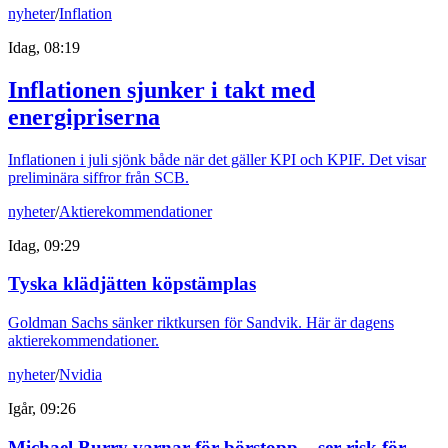
nyheter
/
Inflation
Idag, 08:19
Inflationen sjunker i takt med
energipriserna
Inflationen i juli sjönk både när det gäller KPI och KPIF. Det visar
preliminära siffror från SCB.
nyheter
/
Aktierekommendationer
Idag, 09:29
Tyska klädjätten köpstämplas
Goldman Sachs sänker riktkursen för Sandvik. Här är dagens
aktierekommendationer.
nyheter
/
Nvidia
Igår, 09:26
Michael Burry varnar för börstopp – ser risk för