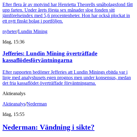
Efter flera år av motvind har Henrietta Theorells småbolagsfond fått
upp farten. Under årets första sex månader slog fonden sitt
jämförelseindex med 5,6 procentenheter. Hon har också plockat in
ett nytt finskt bolag i portföljen.
nyheter
/
Lundin Mining
Idag, 15:36
Jefferies: Lundin Mining överträffade
kassaflödesförväntningarna
Efter rapporten bedömer Jefferies att Lundin Minings ebitda var i
linje med analyshusets egen prognos men under konsensus, medan
det fria kassaflödet överträffade förväntningarna.
Aktieanalys
Aktieanalys
/
Nederman
Idag, 15:55
Nederman: Vändning i sikte?