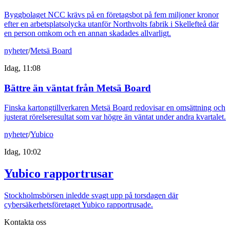
Byggbolaget NCC krävs på en företagsbot på fem miljoner kronor
efter en arbetsplatsolycka utanför Northvolts fabrik i Skellefteå där
en person omkom och en annan skadades allvarligt.
nyheter
/
Metsä Board
Idag, 11:08
Bättre än väntat från Metsä Board
Finska kartongtillverkaren Metsä Board redovisar en omsättning och
justerat rörelseresultat som var högre än väntat under andra kvartalet.
nyheter
/
Yubico
Idag, 10:02
Yubico rapportrusar
Stockholmsbörsen inledde svagt upp på torsdagen där
cybersäkerhetsföretaget Yubico rapportrusade.
Kontakta oss