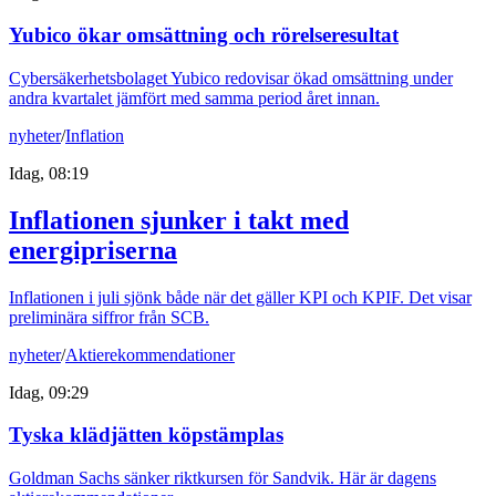
Yubico ökar omsättning och rörelseresultat
Cybersäkerhetsbolaget Yubico redovisar ökad omsättning under
andra kvartalet jämfört med samma period året innan.
nyheter
/
Inflation
Idag, 08:19
Inflationen sjunker i takt med
energipriserna
Inflationen i juli sjönk både när det gäller KPI och KPIF. Det visar
preliminära siffror från SCB.
nyheter
/
Aktierekommendationer
Idag, 09:29
Tyska klädjätten köpstämplas
Goldman Sachs sänker riktkursen för Sandvik. Här är dagens