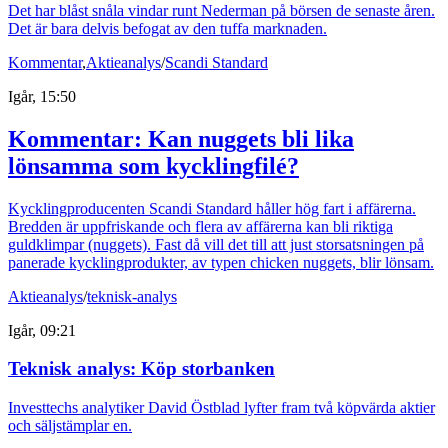
Det har blåst snåla vindar runt Nederman på börsen de senaste åren.
Det är bara delvis befogat av den tuffa marknaden.
Kommentar
,
Aktieanalys
/
Scandi Standard
Igår, 15:50
Kommentar: Kan nuggets bli lika
lönsamma som kycklingfilé?
Kycklingproducenten Scandi Standard håller hög fart i affärerna.
Bredden är uppfriskande och flera av affärerna kan bli riktiga
guldklimpar (nuggets). Fast då vill det till att just storsatsningen på
panerade kycklingprodukter, av typen chicken nuggets, blir lönsam.
Aktieanalys
/
teknisk-analys
Igår, 09:21
Teknisk analys: Köp storbanken
Investtechs analytiker David Östblad lyfter fram två köpvärda aktier
och säljstämplar en.