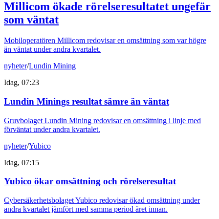
Millicom ökade rörelseresultatet ungefär
som väntat
Mobiloperatören Millicom redovisar en omsättning som var högre
än väntat under andra kvartalet.
nyheter
/
Lundin Mining
Idag, 07:23
Lundin Minings resultat sämre än väntat
Gruvbolaget Lundin Mining redovisar en omsättning i linje med
förväntat under andra kvartalet.
nyheter
/
Yubico
Idag, 07:15
Yubico ökar omsättning och rörelseresultat
Cybersäkerhetsbolaget Yubico redovisar ökad omsättning under
andra kvartalet jämfört med samma period året innan.