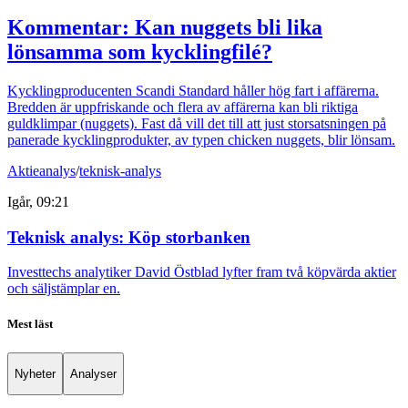
Kommentar: Kan nuggets bli lika
lönsamma som kycklingfilé?
Kycklingproducenten Scandi Standard håller hög fart i affärerna.
Bredden är uppfriskande och flera av affärerna kan bli riktiga
guldklimpar (nuggets). Fast då vill det till att just storsatsningen på
panerade kycklingprodukter, av typen chicken nuggets, blir lönsam.
Aktieanalys
/
teknisk-analys
Igår, 09:21
Teknisk analys: Köp storbanken
Investtechs analytiker David Östblad lyfter fram två köpvärda aktier
och säljstämplar en.
Mest läst
Nyheter
Analyser