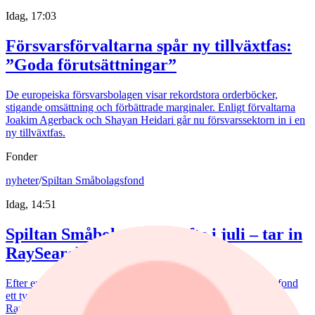
Idag, 17:03
Försvarsförvaltarna spår ny tillväxtfas:
”Goda förutsättningar”
De europeiska försvarsbolagen visar rekordstora orderböcker,
stigande omsättning och förbättrade marginaler. Enligt förvaltarna
Joakim Agerback och Shayan Heidari går nu försvarssektorn in i en
ny tillväxtfas.
Fonder
nyheter
/
Spiltan Småbolagsfond
Idag, 14:51
Spiltan Småbolagsfond lyfte i juli – tar in
RaySearch
Efter en svagare utveckling hittills i år fick Spiltan Småbolagsfond
ett tydligt lyft i juli. Mips bidrog mest till uppgången, medan
RaySearch Laboratories är ett nytt innehav i fonden.