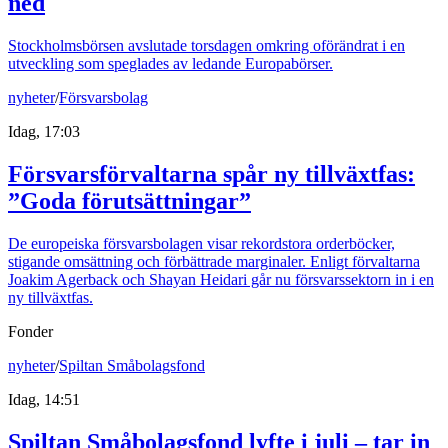
ned
Stockholmsbörsen avslutade torsdagen omkring oförändrat i en
utveckling som speglades av ledande Europabörser.
nyheter
/
Försvarsbolag
Idag, 17:03
Försvarsförvaltarna spår ny tillväxtfas:
”Goda förutsättningar”
De europeiska försvarsbolagen visar rekordstora orderböcker,
stigande omsättning och förbättrade marginaler. Enligt förvaltarna
Joakim Agerback och Shayan Heidari går nu försvarssektorn in i en
ny tillväxtfas.
Fonder
nyheter
/
Spiltan Småbolagsfond
Idag, 14:51
Spiltan Småbolagsfond lyfte i juli – tar in