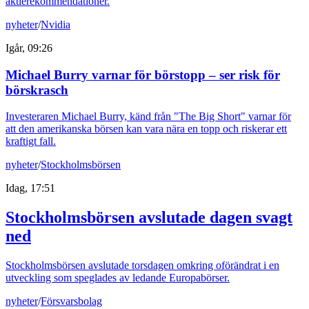
aktierekommendationer.
nyheter
/
Nvidia
Igår, 09:26
Michael Burry varnar för börstopp – ser risk för
börskrasch
Investeraren Michael Burry, känd från "The Big Short" varnar för
att den amerikanska börsen kan vara nära en topp och riskerar ett
kraftigt fall.
nyheter
/
Stockholmsbörsen
Idag, 17:51
Stockholmsbörsen avslutade dagen svagt
ned
Stockholmsbörsen avslutade torsdagen omkring oförändrat i en
utveckling som speglades av ledande Europabörser.
nyheter
/
Försvarsbolag