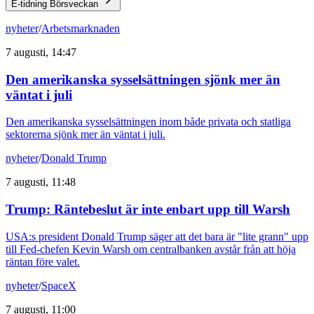
E-tidning Börsveckan
nyheter
/
Arbetsmarknaden
7 augusti, 14:47
Den amerikanska sysselsättningen sjönk mer än
väntat i juli
Den amerikanska sysselsättningen inom både privata och statliga
sektorerna sjönk mer än väntat i juli.
nyheter
/
Donald Trump
7 augusti, 11:48
Trump: Räntebeslut är inte enbart upp till Warsh
USA:s president Donald Trump säger att det bara är "lite grann" upp
till Fed-chefen Kevin Warsh om centralbanken avstår från att höja
räntan före valet.
nyheter
/
SpaceX
7 augusti, 11:00