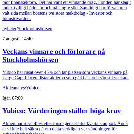
mot finanssektorn. Det har varit ett vinnande drag. Fonden har slagit
index tydligt både i år och på längre sikt. Samtidigt har förvaltaren
valt sida mellan börsens två stora maktbolag - Investor och
Industrivärden.
nyheter
/
Stockholmsbörsen
7 augusti, 14:40
Veckans vinnare och förlorare på
Stockholmsbörsen
Yubico har rusat över 45% och tar platsen som veckans vinnare på
Large Cap. Placera listar aktierna som gått bäst och sämst i veckan.
Aktieanalys
/
Yubico
Igår, 07:00
Yubico: Värderingen ställer höga krav
Aktien har rusat 45% efter torsdagens starka kvartalsrapport. Ändå
är vi inte helt säkra på om detta verkligen var vändningen för