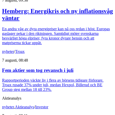
7 augusti, 09:38
Hemberg: Energikris och ny inflationsvåg
väntar
En andra våg av dyra energipriser kan nå oss redan i höst. Europas
gaslager pekar i den riktningen. Samtidigt möter svenskarna
besvärligt höga elpriser, fyra kronor dyrare bensin och att
matpriserna tickar uppåt.
nyheter
/
Troax
7 augusti, 08:48
Fem aktier som tog revansch i juli
Rapportperioden väckte liv i flera av börsens tidigare förlorare.
Troax rusade 37% under juli, medan Hexpol, Billerud och BE
Group steg mellan 18 till 23%.
Aktieanalys
nyheter
,
Aktieanalys
/
Investor