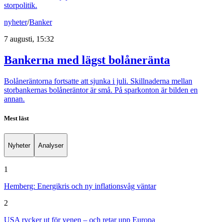
storpolitik.
nyheter
/
Banker
7 augusti, 15:32
Bankerna med lägst bolåneränta
Bolåneräntorna fortsatte att sjunka i juli. Skillnaderna mellan
storbankernas bolåneräntor är små. På sparkonton är bilden en
annan.
Mest läst
Nyheter
Analyser
1
Hemberg: Energikris och ny inflationsvåg väntar
2
USA rycker ut för yenen – och retar upp Europa