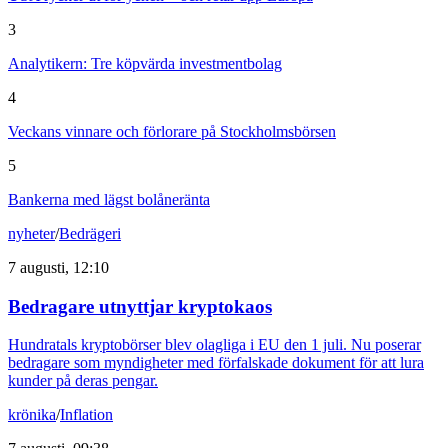
3
Analytikern: Tre köpvärda investmentbolag
4
Veckans vinnare och förlorare på Stockholmsbörsen
5
Bankerna med lägst bolåneränta
nyheter
/
Bedrägeri
7 augusti, 12:10
Bedragare utnyttjar kryptokaos
Hundratals kryptobörser blev olagliga i EU den 1 juli. Nu poserar
bedragare som myndigheter med förfalskade dokument för att lura
kunder på deras pengar.
krönika
/
Inflation