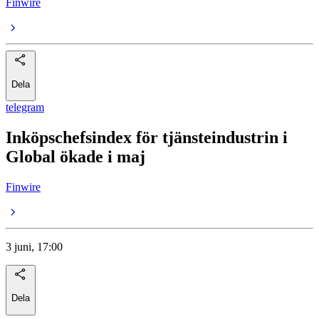
Finwire
Dela
telegram
Inköpschefsindex för tjänsteindustrin i
Global ökade i maj
Finwire
3 juni, 17:00
Dela