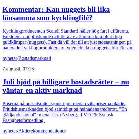
Kommentar: Kan nuggets bli lika
lönsamma som kycklingfilé?
Kycklingproducenten Scandi Standard håller hög fart i affärerna.
Bredden är uppfriskande och flera av affärerna kan bli riktiga
guldklimpar (nuggets). Fast då vill det till att just storsatsningen på
panerade kycklingprodukter, av typen chicken nuggets, blir lönsam.
nyheter
/
Bostadsmarknad
7 augusti, 07:15
Juli bjöd på billigare bostadsrätter – nu
väntar en aktiv marknad
Priserna på bostadsrätter sjönk i juli medan villapriserna ökade.
Fritidshusmarknaden bjöd samtidigt på månadens tredbrott. "En
glädjande signal", menar Liza Nyberg, tf VD för Svensk
Fastighetsförmedling.
nyheter
/
Aktierekommendationer