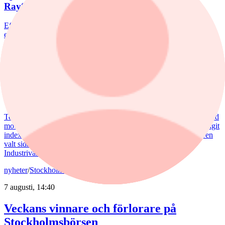
RaySearch
Efter en svagare utveckling hittills i år fick Spiltan Småbolagsfond
ett tydligt lyft i juli. Mips bidrog mest till uppgången, medan
RaySearch Laboratories är ett nytt innehav i fonden.
nyheter
/
Aktiefonder
5 augusti, 15:06
Fondvinnare med banktung portfölj
Tommi Saukkoriipi har styrt nästan halva SEB Swedish Value Fund
mot finanssektorn. Det har varit ett vinnande drag. Fonden har slagit
index tydligt både i år och på längre sikt. Samtidigt har förvaltaren
valt sida mellan börsens två stora maktbolag - Investor och
Industrivärden.
nyheter
/
Stockholmsbörsen
7 augusti, 14:40
Veckans vinnare och förlorare på
Stockholmsbörsen