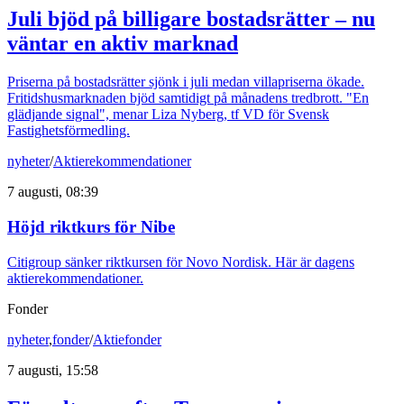
Juli bjöd på billigare bostadsrätter – nu
väntar en aktiv marknad
Priserna på bostadsrätter sjönk i juli medan villapriserna ökade.
Fritidshusmarknaden bjöd samtidigt på månadens tredbrott. "En
glädjande signal", menar Liza Nyberg, tf VD för Svensk
Fastighetsförmedling.
nyheter
/
Aktierekommendationer
7 augusti, 08:39
Höjd riktkurs för Nibe
Citigroup sänker riktkursen för Novo Nordisk. Här är dagens
aktierekommendationer.
Fonder
nyheter
,
fonder
/
Aktiefonder
7 augusti, 15:58