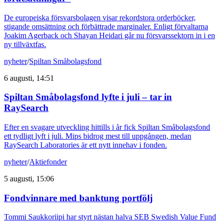
De europeiska försvarsbolagen visar rekordstora orderböcker,
stigande omsättning och förbättrade marginaler. Enligt förvaltarna
Joakim Agerback och Shayan Heidari går nu försvarssektorn in i en
ny tillväxtfas.
nyheter
/
Spiltan Småbolagsfond
6 augusti, 14:51
Spiltan Småbolagsfond lyfte i juli – tar in
RaySearch
Efter en svagare utveckling hittills i år fick Spiltan Småbolagsfond
ett tydligt lyft i juli. Mips bidrog mest till uppgången, medan
RaySearch Laboratories är ett nytt innehav i fonden.
nyheter
/
Aktiefonder
5 augusti, 15:06
Fondvinnare med banktung portfölj
Tommi Saukkoriipi har styrt nästan halva SEB Swedish Value Fund