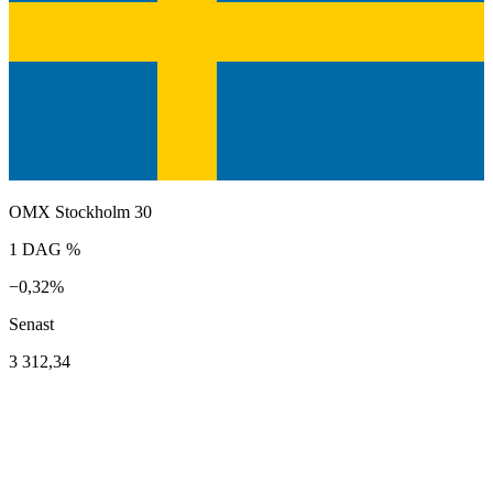
OMX Stockholm 30
1 DAG %
−0,32%
Senast
3 312,34