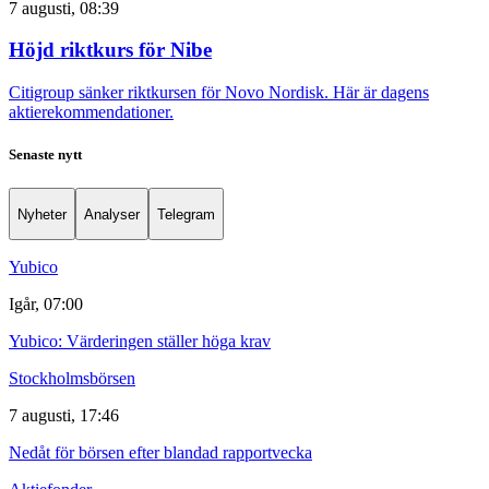
7 augusti, 08:39
Höjd riktkurs för Nibe
Citigroup sänker riktkursen för Novo Nordisk. Här är dagens
aktierekommendationer.
Senaste nytt
Nyheter
Analyser
Telegram
Yubico
Igår, 07:00
Yubico: Värderingen ställer höga krav
Stockholmsbörsen
7 augusti, 17:46
Nedåt för börsen efter blandad rapportvecka