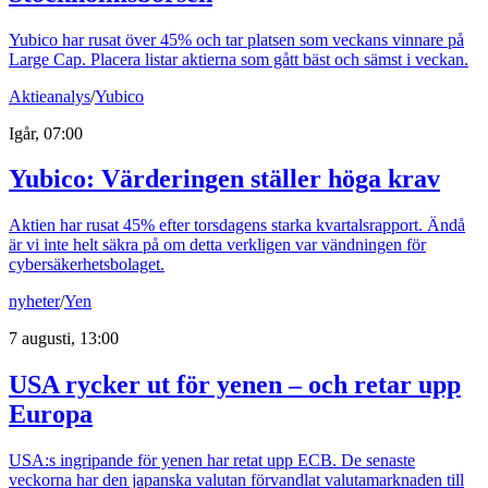
Yubico har rusat över 45% och tar platsen som veckans vinnare på
Large Cap. Placera listar aktierna som gått bäst och sämst i veckan.
Aktieanalys
/
Yubico
Igår, 07:00
Yubico: Värderingen ställer höga krav
Aktien har rusat 45% efter torsdagens starka kvartalsrapport. Ändå
är vi inte helt säkra på om detta verkligen var vändningen för
cybersäkerhetsbolaget.
nyheter
/
Yen
7 augusti, 13:00
USA rycker ut för yenen – och retar upp
Europa
USA:s ingripande för yenen har retat upp ECB. De senaste
veckorna har den japanska valutan förvandlat valutamarknaden till