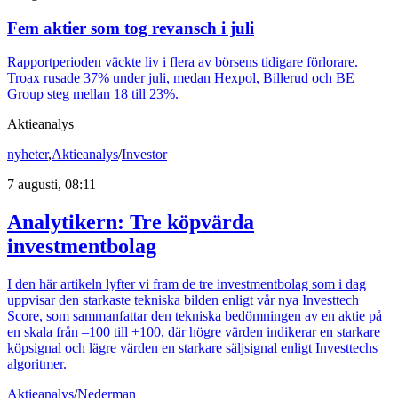
Fem aktier som tog revansch i juli
Rapportperioden väckte liv i flera av börsens tidigare förlorare.
Troax rusade 37% under juli, medan Hexpol, Billerud och BE
Group steg mellan 18 till 23%.
Aktieanalys
nyheter
,
Aktieanalys
/
Investor
7 augusti, 08:11
Analytikern: Tre köpvärda
investmentbolag
I den här artikeln lyfter vi fram de tre investmentbolag som i dag
uppvisar den starkaste tekniska bilden enligt vår nya Investtech
Score, som sammanfattar den tekniska bedömningen av en aktie på
en skala från –100 till +100, där högre värden indikerar en starkare
köpsignal och lägre värden en starkare säljsignal enligt Investtechs
algoritmer.
Aktieanalys
/
Nederman