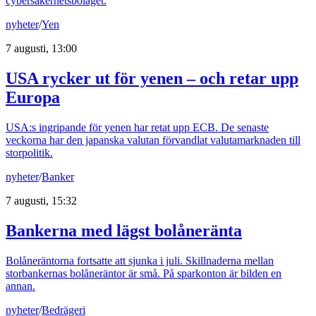
cybersäkerhetsbolaget.
nyheter
/
Yen
7 augusti, 13:00
USA rycker ut för yenen – och retar upp
Europa
USA:s ingripande för yenen har retat upp ECB. De senaste
veckorna har den japanska valutan förvandlat valutamarknaden till
storpolitik.
nyheter
/
Banker
7 augusti, 15:32
Bankerna med lägst bolåneränta
Bolåneräntorna fortsatte att sjunka i juli. Skillnaderna mellan
storbankernas bolåneräntor är små. På sparkonton är bilden en
annan.
nyheter
/
Bedrägeri