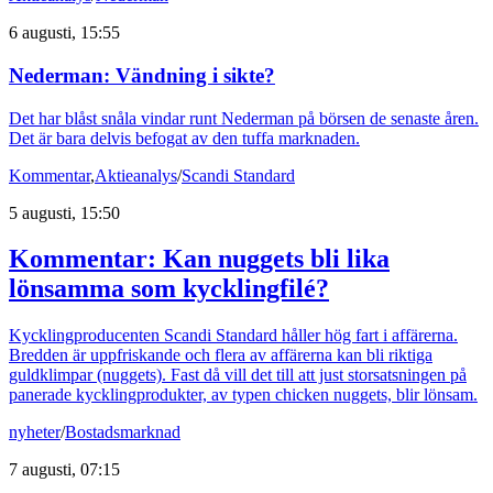
6 augusti, 15:55
Nederman: Vändning i sikte?
Det har blåst snåla vindar runt Nederman på börsen de senaste åren.
Det är bara delvis befogat av den tuffa marknaden.
Kommentar
,
Aktieanalys
/
Scandi Standard
5 augusti, 15:50
Kommentar: Kan nuggets bli lika
lönsamma som kycklingfilé?
Kycklingproducenten Scandi Standard håller hög fart i affärerna.
Bredden är uppfriskande och flera av affärerna kan bli riktiga
guldklimpar (nuggets). Fast då vill det till att just storsatsningen på
panerade kycklingprodukter, av typen chicken nuggets, blir lönsam.
nyheter
/
Bostadsmarknad
7 augusti, 07:15