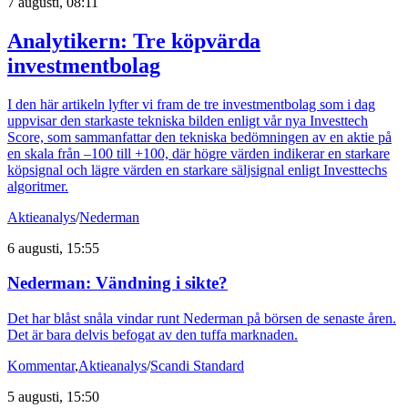
7 augusti, 08:11
Analytikern: Tre köpvärda
investmentbolag
I den här artikeln lyfter vi fram de tre investmentbolag som i dag
uppvisar den starkaste tekniska bilden enligt vår nya Investtech
Score, som sammanfattar den tekniska bedömningen av en aktie på
en skala från –100 till +100, där högre värden indikerar en starkare
köpsignal och lägre värden en starkare säljsignal enligt Investtechs
algoritmer.
Aktieanalys
/
Nederman
6 augusti, 15:55
Nederman: Vändning i sikte?
Det har blåst snåla vindar runt Nederman på börsen de senaste åren.
Det är bara delvis befogat av den tuffa marknaden.
Kommentar
,
Aktieanalys
/
Scandi Standard
5 augusti, 15:50