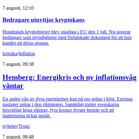
7 augusti, 12:10
Bedragare utnyttjar kryptokaos
Hundratals kryptobörser blev olagliga i EU den 1 juli. Nu poserar
bedragare som myndigheter med förfalskade dokument för att lura
kunder på deras pengar.
krönika
/
Inflation
7 augusti, 09:38
Hemberg: Energikris och ny inflationsvåg
väntar
En andra våg av dyra energipriser kan nå oss redan i höst. Europas
gaslager pekar i den riktningen. Samtidigt möter svenskarna
besvärligt höga elpriser, fyra kronor dyrare bensin och att
matpriserna tickar uppåt.
nyheter
/
Troax
7 augusti, 08:48