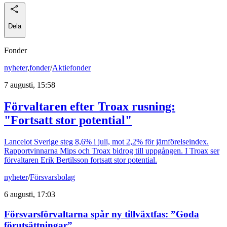
Dela
Fonder
nyheter
,
fonder
/
Aktiefonder
7 augusti, 15:58
Förvaltaren efter Troax rusning:
"Fortsatt stor potential"
Lancelot Sverige steg 8,6% i juli, mot 2,2% för jämförelseindex.
Rapportvinnarna Mips och Troax bidrog till uppgången. I Troax ser
förvaltaren Erik Bertilsson fortsatt stor potential.
nyheter
/
Försvarsbolag
6 augusti, 17:03
Försvarsförvaltarna spår ny tillväxtfas: ”Goda
förutsättningar”