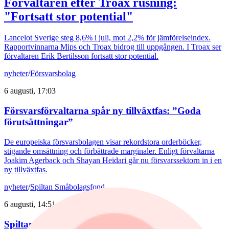
Förvaltaren efter Troax rusning:
"Fortsatt stor potential"
Lancelot Sverige steg 8,6% i juli, mot 2,2% för jämförelseindex.
Rapportvinnarna Mips och Troax bidrog till uppgången. I Troax ser
förvaltaren Erik Bertilsson fortsatt stor potential.
nyheter
/
Försvarsbolag
6 augusti, 17:03
Försvarsförvaltarna spår ny tillväxtfas: ”Goda
förutsättningar”
De europeiska försvarsbolagen visar rekordstora orderböcker,
stigande omsättning och förbättrade marginaler. Enligt förvaltarna
Joakim Agerback och Shayan Heidari går nu försvarssektorn in i en
ny tillväxtfas.
nyheter
/
Spiltan Småbolagsfond
6 augusti, 14:51
Spiltan Småbolagsfond lyfte i juli – tar in