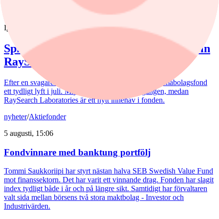
nyheter
/
Spiltan Småbolagsfond
Igår, 14:51
Spiltan Småbolagsfond lyfte i juli – tar in
RaySearch
Efter en svagare utveckling hittills i år fick Spiltan Småbolagsfond
ett tydligt lyft i juli. Mips bidrog mest till uppgången, medan
RaySearch Laboratories är ett nytt innehav i fonden.
nyheter
/
Aktiefonder
5 augusti, 15:06
Fondvinnare med banktung portfölj
Tommi Saukkoriipi har styrt nästan halva SEB Swedish Value Fund
mot finanssektorn. Det har varit ett vinnande drag. Fonden har slagit
index tydligt både i år och på längre sikt. Samtidigt har förvaltaren
valt sida mellan börsens två stora maktbolag - Investor och
Industrivärden.