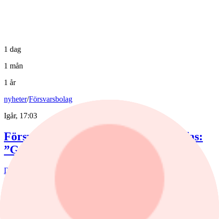
1 dag
1 mån
1 år
nyheter
/
Försvarsbolag
Igår, 17:03
Försvarsförvaltarna spår ny tillväxtfas:
”Goda förutsättningar”
De europeiska försvarsbolagen visar rekordstora orderböcker,
stigande omsättning och förbättrade marginaler. Enligt förvaltarna
Joakim Agerback och Shayan Heidari går nu försvarssektorn in i en
ny tillväxtfas.
Fonder