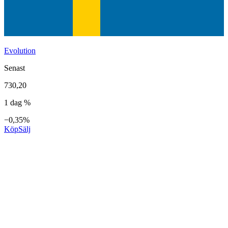
Evolution
Senast
730,20
1 dag %
−0,35%
Köp
Sälj