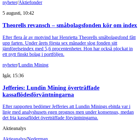
nyheter
/
Aktiefonder
5 augusti, 10:42
Theorells revansch – småbolagsfonden kör om index
Efter flera år av motvind har Henrietta Theorells småbolagsfond fått
upp farten. Under årets första sex månader slog fonden sitt
jämförelseindex med 5,6 procentenheter. Hon har också plockat in
ett nytt finskt bolag i portföljen.
nyheter
/
Lundin Mining
Igår, 15:36
Jefferies: Lundin Mining överträffade
kassaflödesförväntningarna
Efter rapporten bedömer Jefferies att Lundin Minings ebitda var i
linje med analyshusets egen prognos men under konsensus, medan
det fria kassaflödet överträffade förväntningarna.
Aktieanalys
Aktieanalys
/
Nederman