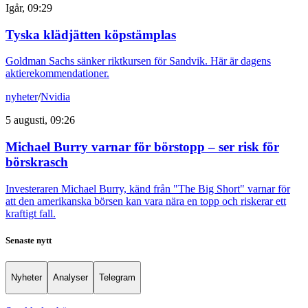
Igår, 09:29
Tyska klädjätten köpstämplas
Goldman Sachs sänker riktkursen för Sandvik. Här är dagens
aktierekommendationer.
nyheter
/
Nvidia
5 augusti, 09:26
Michael Burry varnar för börstopp – ser risk för
börskrasch
Investeraren Michael Burry, känd från "The Big Short" varnar för
att den amerikanska börsen kan vara nära en topp och riskerar ett
kraftigt fall.
Senaste nytt
Nyheter
Analyser
Telegram