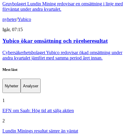
Gruvbolaget Lundin Mining redovisar en omsättning i linje med
förväntat under andra kvartalet.
nyheter
/
Yubico
Igår, 07:15
Yubico ökar omsättning och rörelseresultat
Cybersäkerhetsbolaget Yubico redovisar ökad omsättning under
andra kvartalet jämfört med samma period året innan.
Mest läst
Nyheter
Analyser
1
EFN om Saab: Hög tid att sälja aktien
2
Lundin Minings resultat sämre än väntat