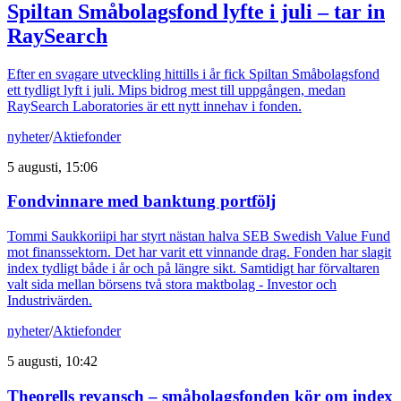
Spiltan Småbolagsfond lyfte i juli – tar in
RaySearch
Efter en svagare utveckling hittills i år fick Spiltan Småbolagsfond
ett tydligt lyft i juli. Mips bidrog mest till uppgången, medan
RaySearch Laboratories är ett nytt innehav i fonden.
nyheter
/
Aktiefonder
5 augusti, 15:06
Fondvinnare med banktung portfölj
Tommi Saukkoriipi har styrt nästan halva SEB Swedish Value Fund
mot finanssektorn. Det har varit ett vinnande drag. Fonden har slagit
index tydligt både i år och på längre sikt. Samtidigt har förvaltaren
valt sida mellan börsens två stora maktbolag - Investor och
Industrivärden.
nyheter
/
Aktiefonder
5 augusti, 10:42
Theorells revansch – småbolagsfonden kör om index