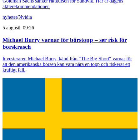
Goldman Sachs sänker riktkursen för Sandvik. Här är dagens
aktierekommendationer.
nyheter
/
Nvidia
5 augusti, 09:26
Michael Burry varnar för börstopp – ser risk för
börskrasch
Investeraren Michael Burry, känd från "The Big Short" varnar för
att den amerikanska börsen kan vara nära en topp och riskerar ett
kraftigt fall.