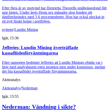
Efter flera år av motvind har Henrietta Theorells småbolagsfond fått
upp farten. Under årets första sex månader slog fonden sitt
jämförelseindex med 5,6 procentenheter. Hon har också plockat in
ett nytt finskt bolag i portföljen.
nyheter
/
Lundin Mining
Igår, 15:36
Jefferies: Lundin Mining överträffade
kassaflödesförväntningarna
Efter rapporten bedömer Jefferies att Lundin Minings ebitda var i
linje med analyshusets egen prognos men under konsensus, medan
det fria kassaflödet överträffade förväntningarna.
Aktieanalys
Aktieanalys
/
Nederman
Igår, 15:55
Nederman: Vändning i sikte?