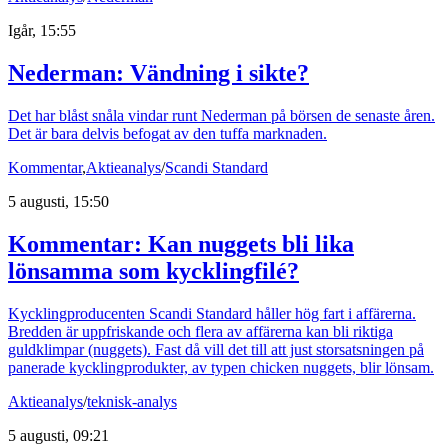
Igår, 15:55
Nederman: Vändning i sikte?
Det har blåst snåla vindar runt Nederman på börsen de senaste åren.
Det är bara delvis befogat av den tuffa marknaden.
Kommentar
,
Aktieanalys
/
Scandi Standard
5 augusti, 15:50
Kommentar: Kan nuggets bli lika
lönsamma som kycklingfilé?
Kycklingproducenten Scandi Standard håller hög fart i affärerna.
Bredden är uppfriskande och flera av affärerna kan bli riktiga
guldklimpar (nuggets). Fast då vill det till att just storsatsningen på
panerade kycklingprodukter, av typen chicken nuggets, blir lönsam.
Aktieanalys
/
teknisk-analys
5 augusti, 09:21