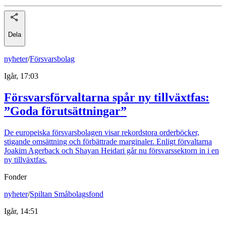
Dela
nyheter
/
Försvarsbolag
Igår, 17:03
Försvarsförvaltarna spår ny tillväxtfas:
”Goda förutsättningar”
De europeiska försvarsbolagen visar rekordstora orderböcker,
stigande omsättning och förbättrade marginaler. Enligt förvaltarna
Joakim Agerback och Shayan Heidari går nu försvarssektorn in i en
ny tillväxtfas.
Fonder
nyheter
/
Spiltan Småbolagsfond
Igår, 14:51