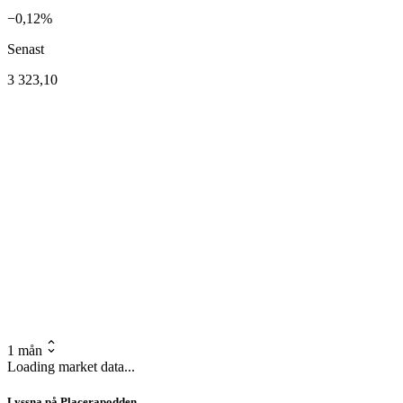
−0,12%
Senast
3 323,10
1 mån
Loading market data...
Lyssna på Placerapodden