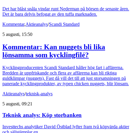
Det har blåst snåla vindar runt Nederman på börsen de senaste åren.
Det är bara delvis befogat av den tuffa marknaden.
Kommentar
,
Aktieanalys
/
Scandi Standard
5 augusti, 15:50
Kommentar: Kan nuggets bli lika
lönsamma som kycklingfilé?
Kycklingproducenten Scandi Standard håller hög fart i affärerna.
Bredden är uppfriskande och flera av affärerna kan bli riktiga
guldklimpar (nuggets). Fast då vill det till att just storsatsningen på
panerade kycklingprodukter, av typen chicken nuggets, blir lönsam.
Aktieanalys
/
teknisk-analys
5 augusti, 09:21
Teknisk analys: Köp storbanken
Investtechs analytiker David Östblad lyfter fram två köpvärda aktier
och säljstämplar en.