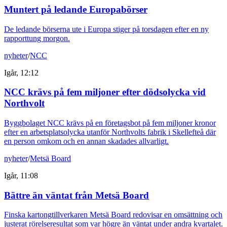
Muntert på ledande Europabörser
De ledande börserna ute i Europa stiger på torsdagen efter en ny
rapporttung morgon.
nyheter
/
NCC
Igår, 12:12
NCC krävs på fem miljoner efter dödsolycka vid
Northvolt
Byggbolaget NCC krävs på en företagsbot på fem miljoner kronor
efter en arbetsplatsolycka utanför Northvolts fabrik i Skellefteå där
en person omkom och en annan skadades allvarligt.
nyheter
/
Metsä Board
Igår, 11:08
Bättre än väntat från Metsä Board
Finska kartongtillverkaren Metsä Board redovisar en omsättning och
justerat rörelseresultat som var högre än väntat under andra kvartalet.