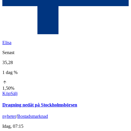
Elisa
Senast
35,28
1 dag %
1,50%
Köp
Sälj
Dragning nedåt på Stockholmsbörsen
nyheter
/
Bostadsmarknad
Idag, 07:15