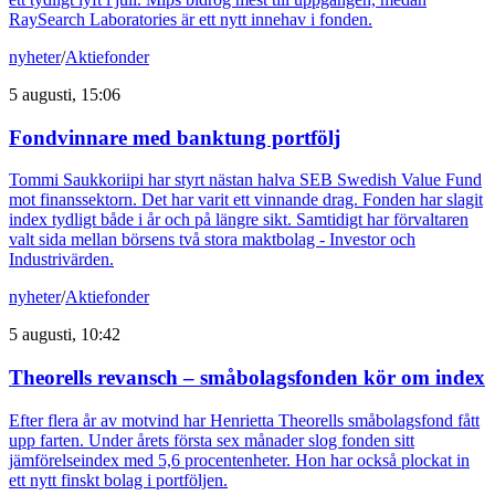
RaySearch Laboratories är ett nytt innehav i fonden.
nyheter
/
Aktiefonder
5 augusti, 15:06
Fondvinnare med banktung portfölj
Tommi Saukkoriipi har styrt nästan halva SEB Swedish Value Fund
mot finanssektorn. Det har varit ett vinnande drag. Fonden har slagit
index tydligt både i år och på längre sikt. Samtidigt har förvaltaren
valt sida mellan börsens två stora maktbolag - Investor och
Industrivärden.
nyheter
/
Aktiefonder
5 augusti, 10:42
Theorells revansch – småbolagsfonden kör om index
Efter flera år av motvind har Henrietta Theorells småbolagsfond fått
upp farten. Under årets första sex månader slog fonden sitt
jämförelseindex med 5,6 procentenheter. Hon har också plockat in
ett nytt finskt bolag i portföljen.