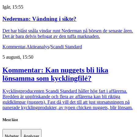
Igår, 15:55
Nederman: Vändning i sikte?
Det har blåst snåla vindar runt Nederman på börsen de senaste åren.
Det är bara delvis befogat av den tuffa marknaden.
Kommentar
,
Aktieanalys
/
Scandi Standard
5 augusti, 15:50
Kommentar: Kan nuggets bli lika
lönsamma som kycklingfilé?
Kycklingproducenten Scandi Standard håller hög fart i affärerna.
Bredden är uppfriskande och flera av affärerna kan bli riktiga
guldklimpar (nuggets). Fast då vill det till att just storsatsningen på
panerade kycklingprodukter, av typen chicken nuggets, blir lönsam.
Mest läst
Nyheter
Analyser