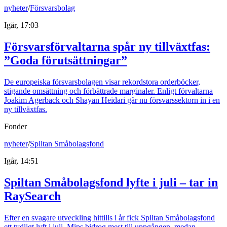
nyheter
/
Försvarsbolag
Igår, 17:03
Försvarsförvaltarna spår ny tillväxtfas:
”Goda förutsättningar”
De europeiska försvarsbolagen visar rekordstora orderböcker,
stigande omsättning och förbättrade marginaler. Enligt förvaltarna
Joakim Agerback och Shayan Heidari går nu försvarssektorn in i en
ny tillväxtfas.
Fonder
nyheter
/
Spiltan Småbolagsfond
Igår, 14:51
Spiltan Småbolagsfond lyfte i juli – tar in
RaySearch
Efter en svagare utveckling hittills i år fick Spiltan Småbolagsfond
ett tydligt lyft i juli. Mips bidrog mest till uppgången, medan