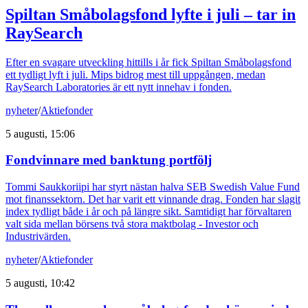
Spiltan Småbolagsfond lyfte i juli – tar in
RaySearch
Efter en svagare utveckling hittills i år fick Spiltan Småbolagsfond
ett tydligt lyft i juli. Mips bidrog mest till uppgången, medan
RaySearch Laboratories är ett nytt innehav i fonden.
nyheter
/
Aktiefonder
5 augusti, 15:06
Fondvinnare med banktung portfölj
Tommi Saukkoriipi har styrt nästan halva SEB Swedish Value Fund
mot finanssektorn. Det har varit ett vinnande drag. Fonden har slagit
index tydligt både i år och på längre sikt. Samtidigt har förvaltaren
valt sida mellan börsens två stora maktbolag - Investor och
Industrivärden.
nyheter
/
Aktiefonder
5 augusti, 10:42