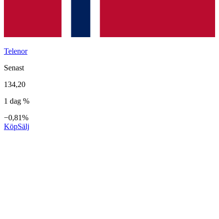
Telenor
Senast
134,20
1 dag %
−0,81%
Köp
Sälj