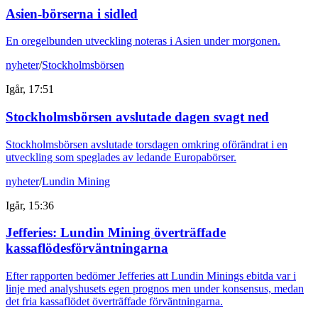
Asien-börserna i sidled
En oregelbunden utveckling noteras i Asien under morgonen.
nyheter
/
Stockholmsbörsen
Igår, 17:51
Stockholmsbörsen avslutade dagen svagt ned
Stockholmsbörsen avslutade torsdagen omkring oförändrat i en
utveckling som speglades av ledande Europabörser.
nyheter
/
Lundin Mining
Igår, 15:36
Jefferies: Lundin Mining överträffade
kassaflödesförväntningarna
Efter rapporten bedömer Jefferies att Lundin Minings ebitda var i
linje med analyshusets egen prognos men under konsensus, medan
det fria kassaflödet överträffade förväntningarna.