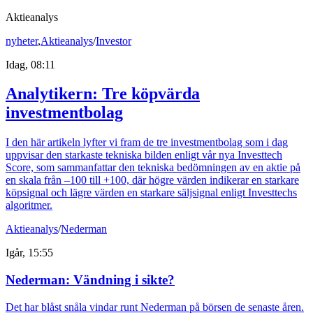
Aktieanalys
nyheter
,
Aktieanalys
/
Investor
Idag, 08:11
Analytikern: Tre köpvärda
investmentbolag
I den här artikeln lyfter vi fram de tre investmentbolag som i dag
uppvisar den starkaste tekniska bilden enligt vår nya Investtech
Score, som sammanfattar den tekniska bedömningen av en aktie på
en skala från –100 till +100, där högre värden indikerar en starkare
köpsignal och lägre värden en starkare säljsignal enligt Investtechs
algoritmer.
Aktieanalys
/
Nederman
Igår, 15:55
Nederman: Vändning i sikte?
Det har blåst snåla vindar runt Nederman på börsen de senaste åren.