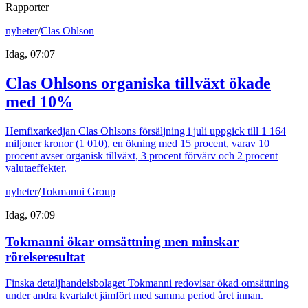
Rapporter
nyheter
/
Clas Ohlson
Idag, 07:07
Clas Ohlsons organiska tillväxt ökade
med 10%
Hemfixarkedjan Clas Ohlsons försäljning i juli uppgick till 1 164
miljoner kronor (1 010), en ökning med 15 procent, varav 10
procent avser organisk tillväxt, 3 procent förvärv och 2 procent
valutaeffekter.
nyheter
/
Tokmanni Group
Idag, 07:09
Tokmanni ökar omsättning men minskar
rörelseresultat
Finska detaljhandelsbolaget Tokmanni redovisar ökad omsättning
under andra kvartalet jämfört med samma period året innan.