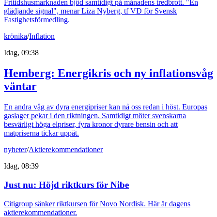
Fritidshusmarknaden bjöd samtidigt på månadens tredbrott. "En
glädjande signal", menar Liza Nyberg, tf VD för Svensk
Fastighetsförmedling.
krönika
/
Inflation
Idag, 09:38
Hemberg: Energikris och ny inflationsvåg
väntar
En andra våg av dyra energipriser kan nå oss redan i höst. Europas
gaslager pekar i den riktningen. Samtidigt möter svenskarna
besvärligt höga elpriser, fyra kronor dyrare bensin och att
matpriserna tickar uppåt.
nyheter
/
Aktierekommendationer
Idag, 08:39
Just nu
:
Höjd riktkurs för Nibe
Citigroup sänker riktkursen för Novo Nordisk. Här är dagens
aktierekommendationer.