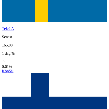
Tele2 A
Senast
165,00
1 dag %
0,61%
Köp
Sälj