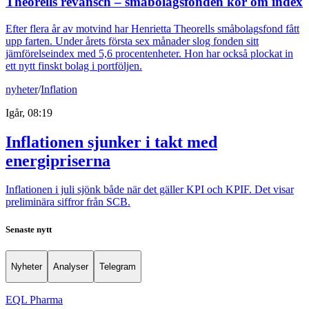
Theorells revansch – småbolagsfonden kör om index
Efter flera år av motvind har Henrietta Theorells småbolagsfond fått
upp farten. Under årets första sex månader slog fonden sitt
jämförelseindex med 5,6 procentenheter. Hon har också plockat in
ett nytt finskt bolag i portföljen.
nyheter
/
Inflation
Igår, 08:19
Inflationen sjunker i takt med
energipriserna
Inflationen i juli sjönk både när det gäller KPI och KPIF. Det visar
preliminära siffror från SCB.
Senaste nytt
Nyheter
Analyser
Telegram
EQL Pharma