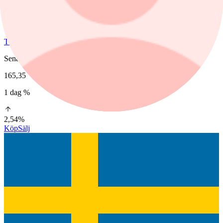
Tele2 B
Senast
165,35
1 dag %
2,54%
Köp
Sälj