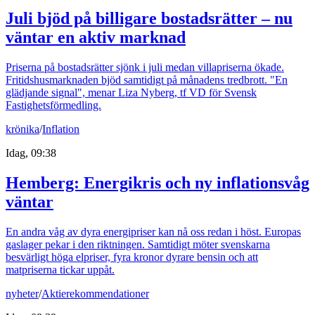
Juli bjöd på billigare bostadsrätter – nu
väntar en aktiv marknad
Priserna på bostadsrätter sjönk i juli medan villapriserna ökade.
Fritidshusmarknaden bjöd samtidigt på månadens tredbrott. "En
glädjande signal", menar Liza Nyberg, tf VD för Svensk
Fastighetsförmedling.
krönika
/
Inflation
Idag, 09:38
Hemberg: Energikris och ny inflationsvåg
väntar
En andra våg av dyra energipriser kan nå oss redan i höst. Europas
gaslager pekar i den riktningen. Samtidigt möter svenskarna
besvärligt höga elpriser, fyra kronor dyrare bensin och att
matpriserna tickar uppåt.
nyheter
/
Aktierekommendationer