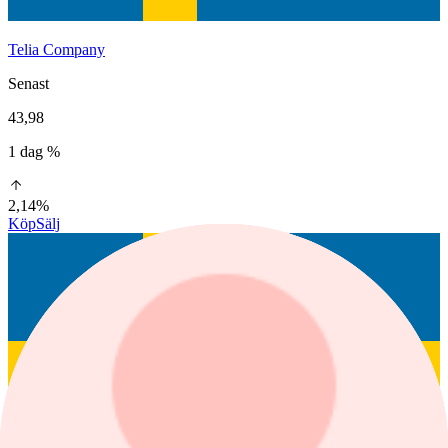
Telia Company
Senast
43,98
1 dag %
2,14%
Köp
Sälj