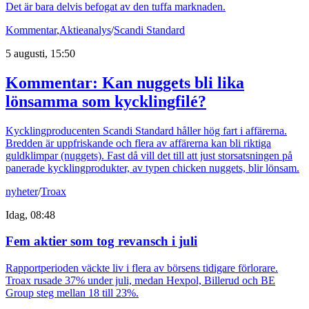
Det är bara delvis befogat av den tuffa marknaden.
Kommentar
,
Aktieanalys
/
Scandi Standard
5 augusti, 15:50
Kommentar: Kan nuggets bli lika
lönsamma som kycklingfilé?
Kycklingproducenten Scandi Standard håller hög fart i affärerna.
Bredden är uppfriskande och flera av affärerna kan bli riktiga
guldklimpar (nuggets). Fast då vill det till att just storsatsningen på
panerade kycklingprodukter, av typen chicken nuggets, blir lönsam.
nyheter
/
Troax
Idag, 08:48
Fem aktier som tog revansch i juli
Rapportperioden väckte liv i flera av börsens tidigare förlorare.
Troax rusade 37% under juli, medan Hexpol, Billerud och BE
Group steg mellan 18 till 23%.