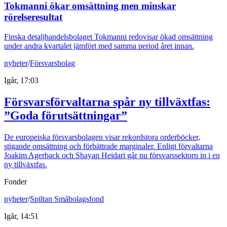
Tokmanni ökar omsättning men minskar
rörelseresultat
Finska detaljhandelsbolaget Tokmanni redovisar ökad omsättning
under andra kvartalet jämfört med samma period året innan.
nyheter
/
Försvarsbolag
Igår, 17:03
Försvarsförvaltarna spår ny tillväxtfas:
”Goda förutsättningar”
De europeiska försvarsbolagen visar rekordstora orderböcker,
stigande omsättning och förbättrade marginaler. Enligt förvaltarna
Joakim Agerback och Shayan Heidari går nu försvarssektorn in i en
ny tillväxtfas.
Fonder
nyheter
/
Spiltan Småbolagsfond
Igår, 14:51