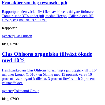
Fem aktier som tog revansch i juli
Rapportperioden väckte liv i flera av börsens tidigare förlorare.
Troax rusade 37% under juli, medan Hexpol, Billerud och BE
Group steg mellan 18 till 23%.
Rapporter
nyheter
/
Clas Ohlson
Idag, 07:07
Clas Ohlsons organiska tillväxt ökade
med 10%
Hemfixarkedjan Clas Ohlsons försäljning i juli uppgick till 1 164
miljoner kronor (1 010), en ökning med 15 procent, varav 10
procent avser organisk tillväxt, 3 procent förvärv och 2 procent
valutaeffekter.
nyheter
/
Tokmanni Group
Idag, 07:09