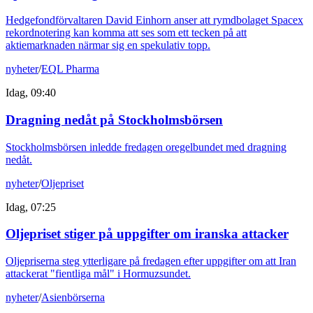
Hedgefondförvaltaren David Einhorn anser att rymdbolaget Spacex
rekordnotering kan komma att ses som ett tecken på att
aktiemarknaden närmar sig en spekulativ topp.
nyheter
/
EQL Pharma
Idag, 09:40
Dragning nedåt på Stockholmsbörsen
Stockholmsbörsen inledde fredagen oregelbundet med dragning
nedåt.
nyheter
/
Oljepriset
Idag, 07:25
Oljepriset stiger på uppgifter om iranska attacker
Oljepriserna steg ytterligare på fredagen efter uppgifter om att Iran
attackerat "fientliga mål" i Hormuzsundet.
nyheter
/
Asienbörserna