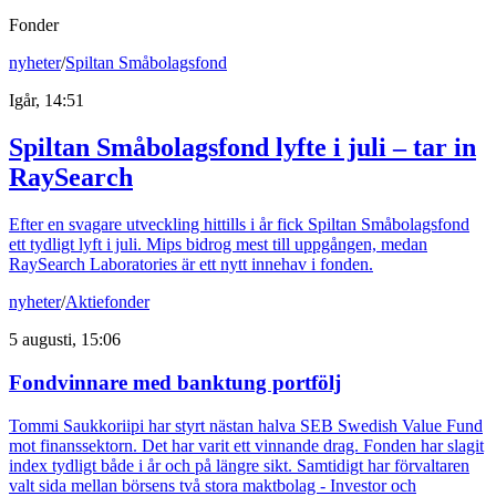
Fonder
nyheter
/
Spiltan Småbolagsfond
Igår, 14:51
Spiltan Småbolagsfond lyfte i juli – tar in
RaySearch
Efter en svagare utveckling hittills i år fick Spiltan Småbolagsfond
ett tydligt lyft i juli. Mips bidrog mest till uppgången, medan
RaySearch Laboratories är ett nytt innehav i fonden.
nyheter
/
Aktiefonder
5 augusti, 15:06
Fondvinnare med banktung portfölj
Tommi Saukkoriipi har styrt nästan halva SEB Swedish Value Fund
mot finanssektorn. Det har varit ett vinnande drag. Fonden har slagit
index tydligt både i år och på längre sikt. Samtidigt har förvaltaren
valt sida mellan börsens två stora maktbolag - Investor och