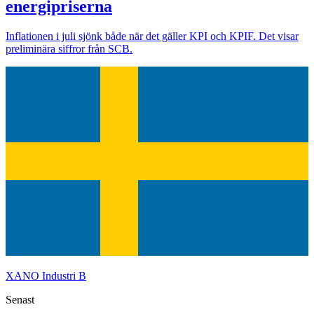
energipriserna
Inflationen i juli sjönk både när det gäller KPI och KPIF. Det visar
preliminära siffror från SCB.
XANO Industri B
Senast