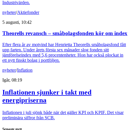
Industrivärden.
nyheter
/
Aktiefonder
5 augusti, 10:42
Theorells revansch – småbolagsfonden kör om index
Efter flera år av motvind har Henrietta Theorells småbolagsfond fått
upp farten. Under årets första sex månader slog fonden sitt
jämförelseindex med 5,6 procentenheter. Hon har också plockat in
ett nytt finskt bolag i portföljen.
nyheter
/
Inflation
Igår, 08:19
Inflationen sjunker i takt med
energipriserna
Inflationen i juli sjönk både när det gäller KPI och KPIF. Det visar
preliminära siffror från SCB.
Senaste nytt