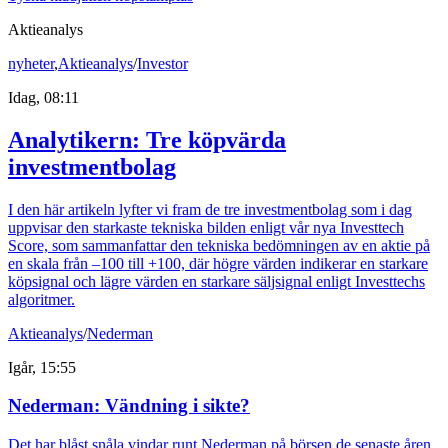
Aktieanalys
nyheter
,
Aktieanalys
/
Investor
Idag, 08:11
Analytikern: Tre köpvärda
investmentbolag
I den här artikeln lyfter vi fram de tre investmentbolag som i dag
uppvisar den starkaste tekniska bilden enligt vår nya Investtech
Score, som sammanfattar den tekniska bedömningen av en aktie på
en skala från –100 till +100, där högre värden indikerar en starkare
köpsignal och lägre värden en starkare säljsignal enligt Investtechs
algoritmer.
Aktieanalys
/
Nederman
Igår, 15:55
Nederman: Vändning i sikte?
Det har blåst snåla vindar runt Nederman på börsen de senaste åren.