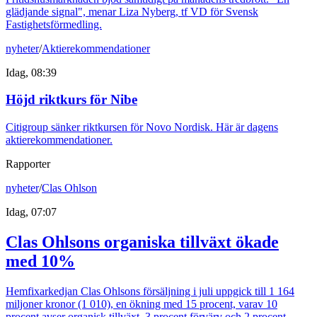
glädjande signal", menar Liza Nyberg, tf VD för Svensk
Fastighetsförmedling.
nyheter
/
Aktierekommendationer
Idag, 08:39
Höjd riktkurs för Nibe
Citigroup sänker riktkursen för Novo Nordisk. Här är dagens
aktierekommendationer.
Rapporter
nyheter
/
Clas Ohlson
Idag, 07:07
Clas Ohlsons organiska tillväxt ökade
med 10%
Hemfixarkedjan Clas Ohlsons försäljning i juli uppgick till 1 164
miljoner kronor (1 010), en ökning med 15 procent, varav 10
procent avser organisk tillväxt, 3 procent förvärv och 2 procent