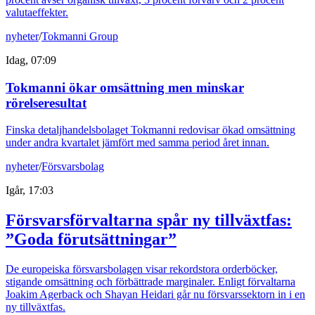
valutaeffekter.
nyheter
/
Tokmanni Group
Idag, 07:09
Tokmanni ökar omsättning men minskar
rörelseresultat
Finska detaljhandelsbolaget Tokmanni redovisar ökad omsättning
under andra kvartalet jämfört med samma period året innan.
nyheter
/
Försvarsbolag
Igår, 17:03
Försvarsförvaltarna spår ny tillväxtfas:
”Goda förutsättningar”
De europeiska försvarsbolagen visar rekordstora orderböcker,
stigande omsättning och förbättrade marginaler. Enligt förvaltarna
Joakim Agerback och Shayan Heidari går nu försvarssektorn in i en
ny tillväxtfas.