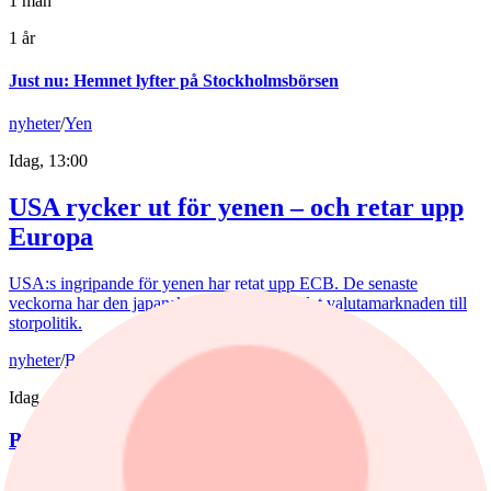
1 mån
1 år
Just nu
:
Hemnet lyfter på Stockholmsbörsen
nyheter
/
Yen
Idag, 13:00
USA rycker ut för yenen – och retar upp
Europa
USA:s ingripande för yenen har retat upp ECB. De senaste
veckorna har den japanska valutan förvandlat valutamarknaden till
storpolitik.
nyheter
/
Bedrägeri
Idag, 12:10
Bedragare utnyttjar kryptokaos
Hundratals kryptobörser blev olagliga i EU den 1 juli. Nu poserar