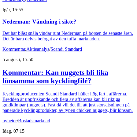
Igår, 15:55
Nederman: Vändning i sikte?
Det har blåst snåla vindar runt Nederman på börsen de senaste åren.
Det är bara delvis befogat av den tuffa marknaden.
Kommentar
,
Aktieanalys
/
Scandi Standard
5 augusti, 15:50
Kommentar: Kan nuggets bli lika
lönsamma som kycklingfilé?
Kycklingproducenten Scandi Standard håller hög fart i affärerna.
Bredden är uppfriskande och flera av affärerna kan bli riktiga
guldklimpar (nuggets). Fast då vill det till att just storsatsningen på
panerade kycklingprodukter, av typen chicken nuggets, blir lönsam.
nyheter
/
Bostadsmarknad
Idag, 07:15