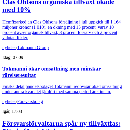
Clas Ohlsons organiska tillväxt ökade
med 10%
Hemfixarkedjan Clas Ohlsons försäljning i juli uppgick till 1 164
miljoner kronor (1 010), en ökning med 15 procent, varav 10
procent avser organisk tillväxt, 3 procent förvärv och 2 procent
valutaeffekter.
nyheter
/
Tokmanni Group
Idag, 07:09
Tokmanni ökar omsättning men minskar
rörelseresultat
Finska detaljhandelsbolaget Tokmanni redovisar ökad omsättning
under andra kvartalet jämfört med samma period året innan.
nyheter
/
Försvarsbolag
Igår, 17:03
Försvarsförvaltarna spår ny tillväxtfas: