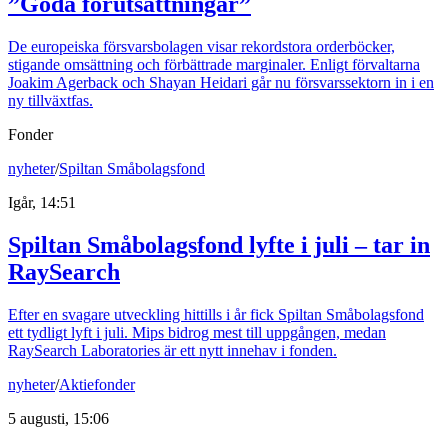
”Goda förutsättningar”
De europeiska försvarsbolagen visar rekordstora orderböcker,
stigande omsättning och förbättrade marginaler. Enligt förvaltarna
Joakim Agerback och Shayan Heidari går nu försvarssektorn in i en
ny tillväxtfas.
Fonder
nyheter
/
Spiltan Småbolagsfond
Igår, 14:51
Spiltan Småbolagsfond lyfte i juli – tar in
RaySearch
Efter en svagare utveckling hittills i år fick Spiltan Småbolagsfond
ett tydligt lyft i juli. Mips bidrog mest till uppgången, medan
RaySearch Laboratories är ett nytt innehav i fonden.
nyheter
/
Aktiefonder
5 augusti, 15:06