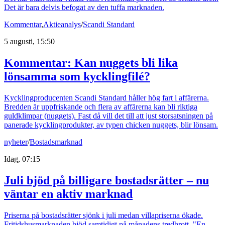
Det är bara delvis befogat av den tuffa marknaden.
Kommentar
,
Aktieanalys
/
Scandi Standard
5 augusti, 15:50
Kommentar: Kan nuggets bli lika
lönsamma som kycklingfilé?
Kycklingproducenten Scandi Standard håller hög fart i affärerna.
Bredden är uppfriskande och flera av affärerna kan bli riktiga
guldklimpar (nuggets). Fast då vill det till att just storsatsningen på
panerade kycklingprodukter, av typen chicken nuggets, blir lönsam.
nyheter
/
Bostadsmarknad
Idag, 07:15
Juli bjöd på billigare bostadsrätter – nu
väntar en aktiv marknad
Priserna på bostadsrätter sjönk i juli medan villapriserna ökade.
Fritidshusmarknaden bjöd samtidigt på månadens tredbrott. "En