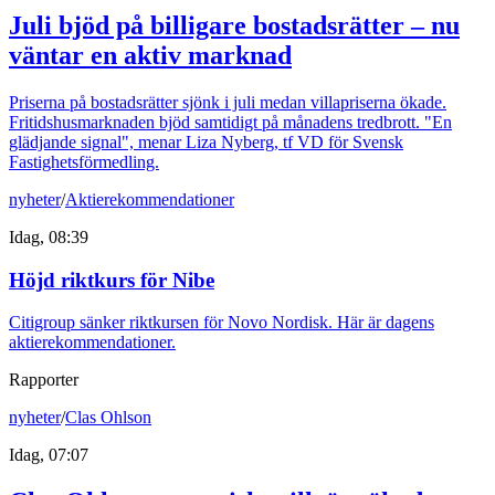
Juli bjöd på billigare bostadsrätter – nu
väntar en aktiv marknad
Priserna på bostadsrätter sjönk i juli medan villapriserna ökade.
Fritidshusmarknaden bjöd samtidigt på månadens tredbrott. "En
glädjande signal", menar Liza Nyberg, tf VD för Svensk
Fastighetsförmedling.
nyheter
/
Aktierekommendationer
Idag, 08:39
Höjd riktkurs för Nibe
Citigroup sänker riktkursen för Novo Nordisk. Här är dagens
aktierekommendationer.
Rapporter
nyheter
/
Clas Ohlson
Idag, 07:07