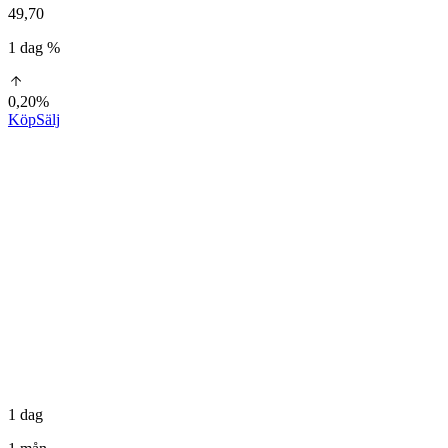
49,70
1 dag %
0,20%
Köp
Sälj
1 dag