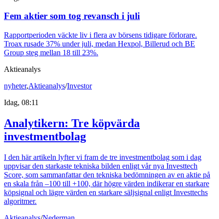
Fem aktier som tog revansch i juli
Rapportperioden väckte liv i flera av börsens tidigare förlorare.
Troax rusade 37% under juli, medan Hexpol, Billerud och BE
Group steg mellan 18 till 23%.
Aktieanalys
nyheter
,
Aktieanalys
/
Investor
Idag, 08:11
Analytikern: Tre köpvärda
investmentbolag
I den här artikeln lyfter vi fram de tre investmentbolag som i dag
uppvisar den starkaste tekniska bilden enligt vår nya Investtech
Score, som sammanfattar den tekniska bedömningen av en aktie på
en skala från –100 till +100, där högre värden indikerar en starkare
köpsignal och lägre värden en starkare säljsignal enligt Investtechs
algoritmer.
Aktieanalys
/
Nederman