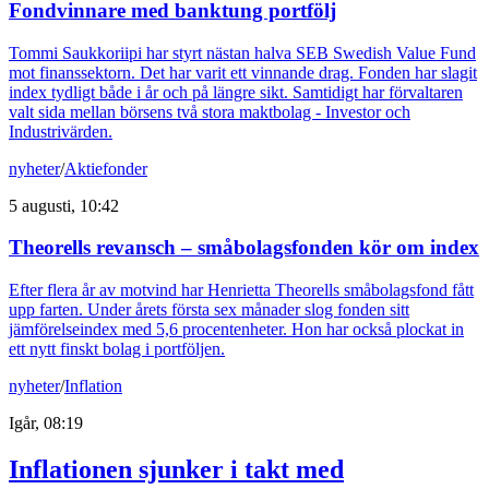
Fondvinnare med banktung portfölj
Tommi Saukkoriipi har styrt nästan halva SEB Swedish Value Fund
mot finanssektorn. Det har varit ett vinnande drag. Fonden har slagit
index tydligt både i år och på längre sikt. Samtidigt har förvaltaren
valt sida mellan börsens två stora maktbolag - Investor och
Industrivärden.
nyheter
/
Aktiefonder
5 augusti, 10:42
Theorells revansch – småbolagsfonden kör om index
Efter flera år av motvind har Henrietta Theorells småbolagsfond fått
upp farten. Under årets första sex månader slog fonden sitt
jämförelseindex med 5,6 procentenheter. Hon har också plockat in
ett nytt finskt bolag i portföljen.
nyheter
/
Inflation
Igår, 08:19
Inflationen sjunker i takt med