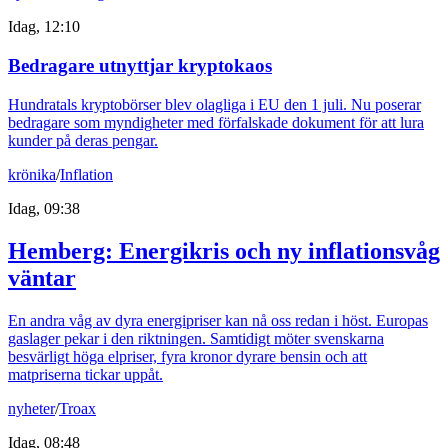
Idag, 12:10
Bedragare utnyttjar kryptokaos
Hundratals kryptobörser blev olagliga i EU den 1 juli. Nu poserar
bedragare som myndigheter med förfalskade dokument för att lura
kunder på deras pengar.
krönika
/
Inflation
Idag, 09:38
Hemberg: Energikris och ny inflationsvåg
väntar
En andra våg av dyra energipriser kan nå oss redan i höst. Europas
gaslager pekar i den riktningen. Samtidigt möter svenskarna
besvärligt höga elpriser, fyra kronor dyrare bensin och att
matpriserna tickar uppåt.
nyheter
/
Troax
Idag, 08:48