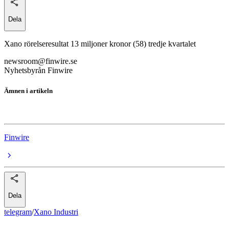
Dela
Xano rörelseresultat 13 miljoner kronor (58) tredje kvartalet
newsroom@finwire.se
Nyhetsbyrån Finwire
Ämnen i artikeln
Xano Industri
Finwire
Dela
telegram
/
Xano Industri