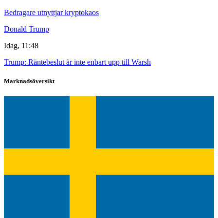
Bedragare utnyttjar kryptokaos
Donald Trump
Idag, 11:48
Trump: Räntebeslut är inte enbart upp till Warsh
Marknadsöversikt