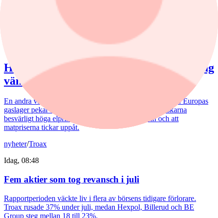
bedragare som myndigheter med förfalskade dokument för att lura
kunder på deras pengar.
krönika
/
Inflation
Idag, 09:38
Hemberg: Energikris och ny inflationsvåg
väntar
En andra våg av dyra energipriser kan nå oss redan i höst. Europas
gaslager pekar i den riktningen. Samtidigt möter svenskarna
besvärligt höga elpriser, fyra kronor dyrare bensin och att
matpriserna tickar uppåt.
nyheter
/
Troax
Idag, 08:48
Fem aktier som tog revansch i juli
Rapportperioden väckte liv i flera av börsens tidigare förlorare.
Troax rusade 37% under juli, medan Hexpol, Billerud och BE
Group steg mellan 18 till 23%.