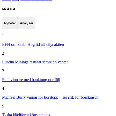
Mest läst
Nyheter
Analyser
1
EFN om Saab: Hög tid att sälja aktien
2
Lundin Minings resultat sämre än väntat
3
Fondvinnare med banktung portfölj
4
Michael Burry varnar för börstopp – ser risk för börskrasch
5
Tyska klädjätten köpstämplas