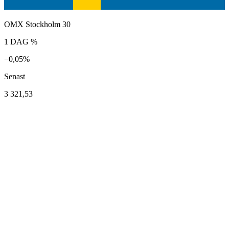
OMX Stockholm 30
1 DAG %
−0,05%
Senast
3 321,53