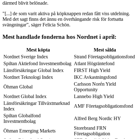
därmed blivit belönade.
"[...] de som varit aktiva på köpknappen redan fått viss utdelning.
Med det sagt finns det ännu en överhängande risk för fortsatta
svängningar”, säger Felicia Schön.
Mest handlade fonderna hos Nordnet i april:
Mest köpta
Mest sålda
Nordnet Sverige Index
Strand Företagsobligationsfond
Spiltan Aktiefond Investmentbolag
Atlant Högräntefond
Länsförsäkringar Global Index
FIRST High Yield
Nordnet Teknologi Index
IKC Avkastningsfond
Carlsson Norén Yield
Öhman Global
Opportunity
Nordnet Global Index
Lannebo High Yield
Länsförsäkringar Tillväxtmarknad
AMF Företagsobligationsfond
Index
Spiltan Globalfond
Alfred Berg Nordic HY
Investmentbolag
Storebrand FRN
Öhman Emerging Markets
Företagsobligation