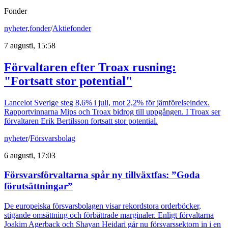
Fonder
nyheter
,
fonder
/
Aktiefonder
7 augusti, 15:58
Förvaltaren efter Troax rusning:
"Fortsatt stor potential"
Lancelot Sverige steg 8,6% i juli, mot 2,2% för jämförelseindex.
Rapportvinnarna Mips och Troax bidrog till uppgången. I Troax ser
förvaltaren Erik Bertilsson fortsatt stor potential.
nyheter
/
Försvarsbolag
6 augusti, 17:03
Försvarsförvaltarna spår ny tillväxtfas: ”Goda
förutsättningar”
De europeiska försvarsbolagen visar rekordstora orderböcker,
stigande omsättning och förbättrade marginaler. Enligt förvaltarna
Joakim Agerback och Shayan Heidari går nu försvarssektorn in i en