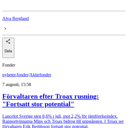
Alva Bergland
Dela
Fonder
nyheter
,
fonder
/
Aktiefonder
7 augusti, 15:58
Förvaltaren efter Troax rusning:
"Fortsatt stor potential"
Lancelot Sverige steg 8,6% i juli, mot 2,2% för jämförelseindex.
Rapportvinnarna Mips och Troax bidrog till uppgången. I Troax ser
förvaltaren Erik Bertilsson fortsatt stor potential.