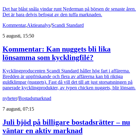
Det har blåst snåla vindar runt Nederman på börsen de senaste åren.
Det är bara delvis befogat av den tuffa marknaden.
Kommentar
,
Aktieanalys
/
Scandi Standard
5 augusti, 15:50
Kommentar: Kan nuggets bli lika
lönsamma som kycklingfilé?
Kycklingproducenten Scandi Standard håller hög fart i affärerna.
Bredden är uppfriskande och flera av affärerna kan bli riktiga
guldklimpar (nuggets). Fast då vill det till att just storsatsningen på
panerade kycklingprodukter, av typen chicken nuggets, blir lönsam.
nyheter
/
Bostadsmarknad
7 augusti, 07:15
Juli bjöd på billigare bostadsrätter – nu
väntar en aktiv marknad