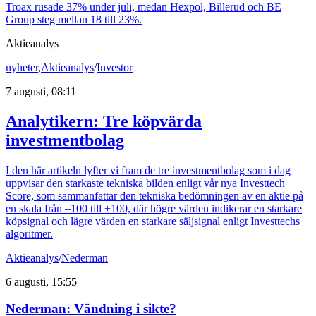
Troax rusade 37% under juli, medan Hexpol, Billerud och BE
Group steg mellan 18 till 23%.
Aktieanalys
nyheter
,
Aktieanalys
/
Investor
7 augusti, 08:11
Analytikern: Tre köpvärda
investmentbolag
I den här artikeln lyfter vi fram de tre investmentbolag som i dag
uppvisar den starkaste tekniska bilden enligt vår nya Investtech
Score, som sammanfattar den tekniska bedömningen av en aktie på
en skala från –100 till +100, där högre värden indikerar en starkare
köpsignal och lägre värden en starkare säljsignal enligt Investtechs
algoritmer.
Aktieanalys
/
Nederman
6 augusti, 15:55
Nederman: Vändning i sikte?