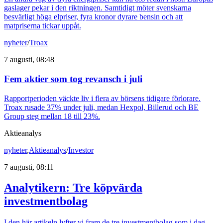
gaslager pekar i den riktningen. Samtidigt möter svenskarna
besvärligt höga elpriser, fyra kronor dyrare bensin och att
matpriserna tickar uppåt.
nyheter
/
Troax
7 augusti, 08:48
Fem aktier som tog revansch i juli
Rapportperioden väckte liv i flera av börsens tidigare förlorare.
Troax rusade 37% under juli, medan Hexpol, Billerud och BE
Group steg mellan 18 till 23%.
Aktieanalys
nyheter
,
Aktieanalys
/
Investor
7 augusti, 08:11
Analytikern: Tre köpvärda
investmentbolag
I den här artikeln lyfter vi fram de tre investmentbolag som i dag