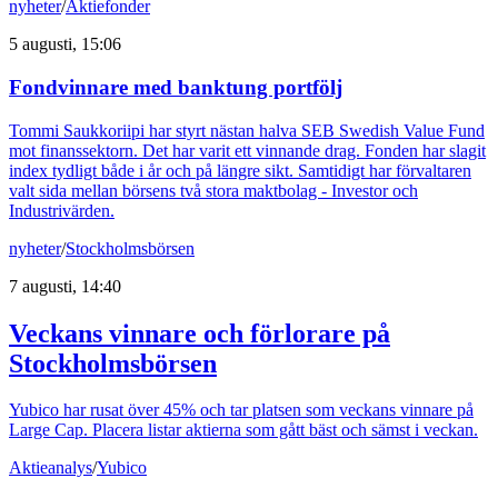
nyheter
/
Aktiefonder
5 augusti, 15:06
Fondvinnare med banktung portfölj
Tommi Saukkoriipi har styrt nästan halva SEB Swedish Value Fund
mot finanssektorn. Det har varit ett vinnande drag. Fonden har slagit
index tydligt både i år och på längre sikt. Samtidigt har förvaltaren
valt sida mellan börsens två stora maktbolag - Investor och
Industrivärden.
nyheter
/
Stockholmsbörsen
7 augusti, 14:40
Veckans vinnare och förlorare på
Stockholmsbörsen
Yubico har rusat över 45% och tar platsen som veckans vinnare på
Large Cap. Placera listar aktierna som gått bäst och sämst i veckan.
Aktieanalys
/
Yubico