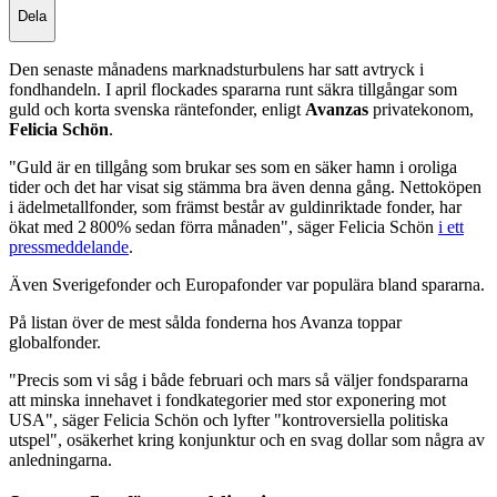
Dela
Den senaste månadens marknadsturbulens har satt avtryck i
fondhandeln. I april flockades spararna runt säkra tillgångar som
guld och korta svenska räntefonder, enligt
Avanzas
privatekonom,
Felicia Schön
.
"Guld är en tillgång som brukar ses som en säker hamn i oroliga
tider och det har visat sig stämma bra även denna gång. Nettoköpen
i ädelmetallfonder, som främst består av guldinriktade fonder, har
ökat med 2 800% sedan förra månaden", säger Felicia Schön
i ett
pressmeddelande
.
Även Sverigefonder och Europafonder var populära bland spararna.
På listan över de mest sålda fonderna hos Avanza toppar
globalfonder.
"Precis som vi såg i både februari och mars så väljer fondspararna
att minska innehavet i fondkategorier med stor exponering mot
USA", säger Felicia Schön och lyfter "kontroversiella politiska
utspel", osäkerhet kring konjunktur och en svag dollar som några av
anledningarna.