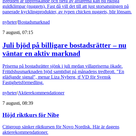
Bredden är uppfriskande och flera av affärerna kan bli riktiga
guldklimpar (nuggets). Fast då vill det till att just storsatsningen på
panerade kycklingprodukter, av typen chicken nuggets, blir lönsam.
nyheter
/
Bostadsmarknad
7 augusti, 07:15
Juli bjöd på billigare bostadsrätter – nu
väntar en aktiv marknad
Priserna på bostadsrätter sjönk i juli medan villapriserna ökade.
Fritidshusmarknaden bjöd samtidigt på månadens tredbrott. "En
glädjande signal", menar Liza Nyberg, tf VD för Svensk
Fastighetsförmedling.
nyheter
/
Aktierekommendationer
7 augusti, 08:39
Höjd riktkurs för Nibe
Citigroup sänker riktkursen för Novo Nordisk. Här är dagens
aktierekommendationer.