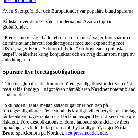
pressmeddelande
.
Även Sverigefonder och Europafonder var populära bland spararna.
På listan över de mest sålda fonderna hos Avanza toppar
globalfonder.
"Precis som vi såg i både februari och mars så väljer fondspararna
att minska innehavet i fondkategorier med stor exponering mot
USA", säger Felicia Schön och lyfter "kontroversiella politiska
utspel", osäkerhet kring konjunktur och en svag dollar som några av
anledningarna.
Sparare flyr företagsobligationer
Tätt efter globalfonder kommer företagsobligationsfonder som näst
mest sålda fondtyp – något även nätmäklaren
Nordnet
noterar bland
sina kunder.
"Skillnaden i ränta mellan statsobligationer och den på
företagsobligationer växte stundtals kraftigt, vilket betyder att företag
får betala en högre ränta för att få låna pengar. Det indikerar en lägre
riskaptit. Företagsobligationsfonderna tappade stora delar av årets
uppgångar, och det fick spararna att fly fondtypen", säger
Frida
Bratt
, sparekonom på Nordnet,
i ett pressmeddelande
.