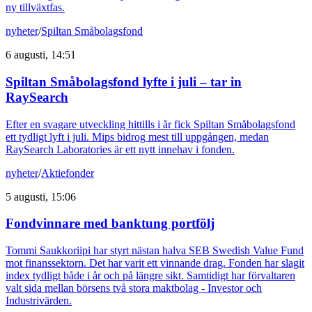
ny tillväxtfas.
nyheter
/
Spiltan Småbolagsfond
6 augusti, 14:51
Spiltan Småbolagsfond lyfte i juli – tar in
RaySearch
Efter en svagare utveckling hittills i år fick Spiltan Småbolagsfond
ett tydligt lyft i juli. Mips bidrog mest till uppgången, medan
RaySearch Laboratories är ett nytt innehav i fonden.
nyheter
/
Aktiefonder
5 augusti, 15:06
Fondvinnare med banktung portfölj
Tommi Saukkoriipi har styrt nästan halva SEB Swedish Value Fund
mot finanssektorn. Det har varit ett vinnande drag. Fonden har slagit
index tydligt både i år och på längre sikt. Samtidigt har förvaltaren
valt sida mellan börsens två stora maktbolag - Investor och
Industrivärden.