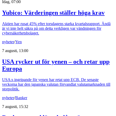
Idag, 07:00
Yubico: Värderingen ställer höga krav
Aktien har rusat 45% efter torsdagens starka kvartalsrapport. Ändå
är vi inte helt säkra på om detta verkligen var vändningen för
cybersäkerhetsbolaget.
nyheter
/
Yen
7 augusti, 13:00
USA rycker ut för yenen – och retar upp
Europa
USA:s ingripande för yenen har retat upp ECB. De senaste
veckorna har den japanska valutan förvandlat valutamarknaden till
storpolitik.
nyheter
/
Banker
7 augusti, 15:32