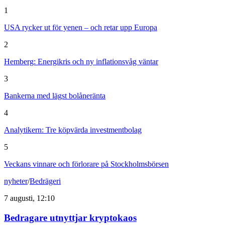
1
USA rycker ut för yenen – och retar upp Europa
2
Hemberg: Energikris och ny inflationsvåg väntar
3
Bankerna med lägst bolåneränta
4
Analytikern: Tre köpvärda investmentbolag
5
Veckans vinnare och förlorare på Stockholmsbörsen
nyheter
/
Bedrägeri
7 augusti, 12:10
Bedragare utnyttjar kryptokaos