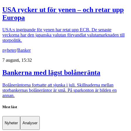
USA rycker ut för yenen – och retar upp
Europa
USA:s ingripande för yenen har retat upp ECB. De senaste
veckorna har den japanska valutan förvandlat valutamarknaden till
storpolitik.
nyheter
/
Banker
7 augusti, 15:32
Bankerna med lägst bolåneränta
Bolåneräntorna fortsatte att sjunka i juli. Skillnaderna mellan
storbankernas bolåneräntor är små. På sparkonton är bilden en
annan.
Mest läst
Nyheter
Analyser