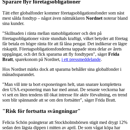
Sparare flyr företagsobligationer
Tätt efter globalfonder kommer företagsobligationsfonder som näst
mest sålda fondtyp – något även nätmäklaren
Nordnet
noterar bland
sina kunder.
"Skillnaden i ränta mellan statsobligationer och den på
företagsobligationer växte stundtals kraftigt, vilket betyder att företag
får betala en högre ränta för att få låna pengar. Det indikerar en lägre
riskaptit. Företagsobligationsfonderna tappade stora delar av årets
uppgångar, och det fick spararna att fly fondtypen", säger
Frida
Bratt
, sparekonom på Nordnet,
i ett pressmeddelande
.
Hos Nordnet märks dock att spararna behåller sina globalfonder i
månadssparandet.
"Man vill inte ta bort exponeringen helt, utan snarare komplettera
den USA-exponering man har med annat. De senaste veckorna har
vi sett en liten tendens till ökat intresse för aktiv förvaltning, en trend
som blir spännande att se om den fortsätter", säger Frida Bratt.
"Risk för fortsatta svängningar"
Felicia Schön poängterar att Stockholmsbörsen stigit med drygt 12%
sedan den lägsta dippen i mitten av april. De som vågat köpa har