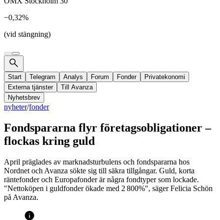
OMX Stockholm 30
−0,32%
(vid stängning)
Start
Telegram
Analys
Forum
Fonder
Privatekonomi
Externa tjänster
Till Avanza
Nyhetsbrev
nyheter
/
fonder
Fondspararna flyr företagsobligationer –
flockas kring guld
April präglades av marknadsturbulens och fondspararna hos
Nordnet och Avanza sökte sig till säkra tillgångar. Guld, korta
räntefonder och Europafonder är några fondtyper som lockade.
"Nettoköpen i guldfonder ökade med 2 800%", säger Felicia Schön
på Avanza.