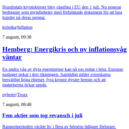
Hundratals kryptobörser blev olagliga i EU den 1 juli. Nu poserar
bedragare som myndigheter med förfalskade dokument för att lura
kunder på deras pengar.
krönika
/
Inflation
7 augusti, 09:38
Hemberg: Energikris och ny inflationsvåg
väntar
En andra våg av dyra energipriser kan nå oss redan i höst. Europas
gaslager pekar i den riktningen. Samtidigt möter svenskarna
besvärligt höga elpriser, fyra kronor dyrare bensin och att
matpriserna tickar uppåt.
nyheter
/
Troax
7 augusti, 08:48
Fem aktier som tog revansch i juli
Rapportperioden väckte liv i flera av börsens tidigare förlorare.