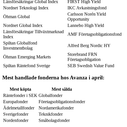
Länsförsäkringar Global Index
FIRST High Yield
Nordnet Teknologi Index
IKC Avkastningsfond
Carlsson Norén Yield
Öhman Global
Opportunity
Nordnet Global Index
Lannebo High Yield
Länsförsäkringar Tillväxtmarknad
AMF Företagsobligationsfond
Index
Spiltan Globalfond
Alfred Berg Nordic HY
Investmentbolag
Storebrand FRN
Öhman Emerging Markets
Företagsobligation
Spiltan Räntefond Sverige
SEB Swedish Value Fund
Mest handlade fonderna hos Avanza i april:
Mest köpta
Mest sålda
Räntefonder i SEK
Globalfonder
Europafonder
Företagsobligationsfonder
Ädelmetallfonder
Nordamerikafonder
Sverigefonder
Teknikfonder
Nordenfonder
Småbolagsfonder