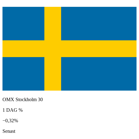
OMX Stockholm 30
1 DAG %
−0,32%
Senast