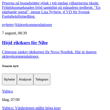
Priserna på bostadsrätter sjönk i juli medan villapriserna ökade.
Fritidshusmarknaden bjöd samtidigt på månadens tredbrott. "En
glädjande signal", menar Liza Nyberg, tf VD för Svensk
Fastighetsförmedling.
nyheter
/
Aktierekommendationer
7 augusti, 08:39
Höjd riktkurs för Nibe
Citigroup sänker riktkursen för Novo Nordisk. Här är dagens
aktierekommendationer.
Senaste nytt
Nyheter
Analyser
Telegram
Yubico
Idag, 07:00
Yubico: Värderingen ställer höga krav