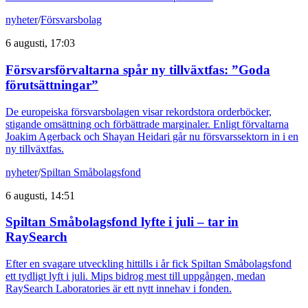
nyheter
/
Försvarsbolag
6 augusti, 17:03
Försvarsförvaltarna spår ny tillväxtfas: ”Goda
förutsättningar”
De europeiska försvarsbolagen visar rekordstora orderböcker,
stigande omsättning och förbättrade marginaler. Enligt förvaltarna
Joakim Agerback och Shayan Heidari går nu försvarssektorn in i en
ny tillväxtfas.
nyheter
/
Spiltan Småbolagsfond
6 augusti, 14:51
Spiltan Småbolagsfond lyfte i juli – tar in
RaySearch
Efter en svagare utveckling hittills i år fick Spiltan Småbolagsfond
ett tydligt lyft i juli. Mips bidrog mest till uppgången, medan
RaySearch Laboratories är ett nytt innehav i fonden.