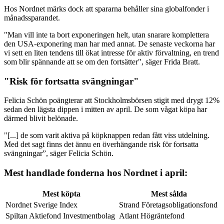
Hos Nordnet märks dock att spararna behåller sina globalfonder i
månadssparandet.
"Man vill inte ta bort exponeringen helt, utan snarare komplettera
den USA-exponering man har med annat. De senaste veckorna har
vi sett en liten tendens till ökat intresse för aktiv förvaltning, en trend
som blir spännande att se om den fortsätter", säger Frida Bratt.
"Risk för fortsatta svängningar"
Felicia Schön poängterar att Stockholmsbörsen stigit med drygt 12%
sedan den lägsta dippen i mitten av april. De som vågat köpa har
därmed blivit belönade.
"[...] de som varit aktiva på köpknappen redan fått viss utdelning.
Med det sagt finns det ännu en överhängande risk för fortsatta
svängningar”, säger Felicia Schön.
Mest handlade fonderna hos Nordnet i april:
Mest köpta
Mest sålda
Nordnet Sverige Index
Strand Företagsobligationsfond
Spiltan Aktiefond Investmentbolag
Atlant Högräntefond