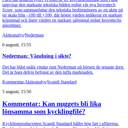
uppvisar den starkaste tekniska bilden enligt vår nya Investtech
Score, som sammanfattar den tekniska bedömningen av en aktie på
en skala från –100 till +100, där högre värden indikerar en starkare
köpsignal och lägre värden en starkare säljsignal enligt Investtechs
algoritmer.
Aktieanalys
/
Nederman
6 augusti, 15:55
Nederman: Vändning i sikte?
Det har blåst snåla vindar runt Nederman på börsen de senaste åren.
Det är bara delvis befogat av den tuffa marknaden.
Kommentar
,
Aktieanalys
/
Scandi Standard
5 augusti, 15:50
Kommentar: Kan nuggets bli lika
lönsamma som kycklingfilé?
Kycklingproducenten Scandi Standard håller hög fart i affärerna.