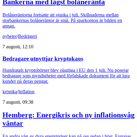
Bankerna med lägst bolåneränta
Bolåneräntorna fortsatte att sjunka i juli. Skillnaderna mellan
storbankernas bolåneräntor är små. På sparkonton är bilden en
annan.
nyheter
/
Bedrägeri
7 augusti, 12:10
Bedragare utnyttjar kryptokaos
Hundratals kryptobörser blev olagliga i EU den 1 juli. Nu poserar
bedragare som myndigheter med förfalskade dokument för att lura
kunder på deras pengar.
krönika
/
Inflation
7 augusti, 09:38
Hemberg: Energikris och ny inflationsvåg
väntar
En andra våg av dyra energipriser kan nå oss redan i höst. Europas