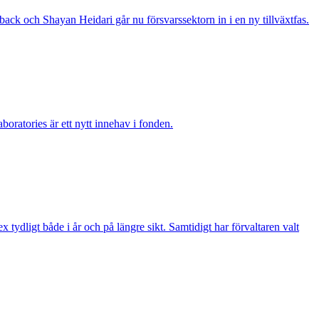
ack och Shayan Heidari går nu försvarssektorn in i en ny tillväxtfas.
boratories är ett nytt innehav i fonden.
ydligt både i år och på längre sikt. Samtidigt har förvaltaren valt