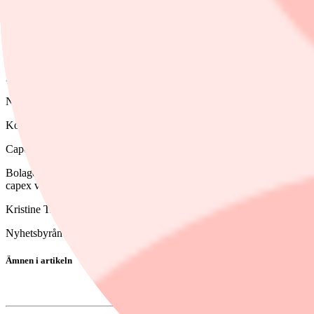
Dela
STOCKHOLM (Nyhetsbyrån Direkt) Lundin Mining redovisar ett justerat
Intäkterna uppgick till 1.159 miljoner dollar (920).
Nettoresultatet uppgick till 387 miljoner dollar (181), varav 281 miljon
Kopparproduktionen blev 79.934 ton och guldproduktionen 31.537 u
Capex uppgick till 126 miljoner dollar (sustaining capex) och 54,3 mi
Bolaget upprepar sina prognoser för helåret: en kopparproduktion på 
capex väntas det totalt uppgå till 995 miljoner dollar, och totala prospe
Kristine Trapp +46 8 5191 7927
Nyhetsbyrån Direkt
Ämnen i artikeln
Lundin Mining