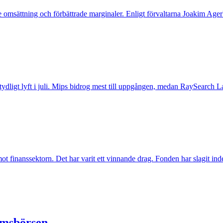
 omsättning och förbättrade marginaler. Enligt förvaltarna Joakim Agerb
t tydligt lyft i juli. Mips bidrog mest till uppgången, medan RaySearch La
inanssektorn. Det har varit ett vinnande drag. Fonden har slagit index t
lmsbörsen