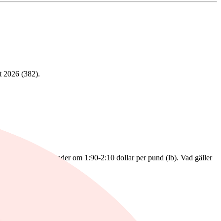
t 2026 (382).
derade kassakostnader om 1:90-2:10 dollar per pund (lb). Vad gäller