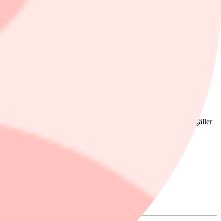
t 2026 (382).
derade kassakostnader om 1:90-2:10 dollar per pund (lb). Vad gäller