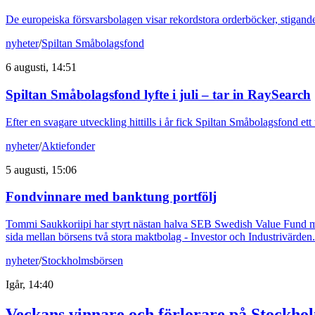
De europeiska försvarsbolagen visar rekordstora orderböcker, stigande
nyheter
/
Spiltan Småbolagsfond
6 augusti, 14:51
Spiltan Småbolagsfond lyfte i juli – tar in RaySearch
Efter en svagare utveckling hittills i år fick Spiltan Småbolagsfond et
nyheter
/
Aktiefonder
5 augusti, 15:06
Fondvinnare med banktung portfölj
Tommi Saukkoriipi har styrt nästan halva SEB Swedish Value Fund mot f
sida mellan börsens två stora maktbolag - Investor och Industrivärden.
nyheter
/
Stockholmsbörsen
Igår, 14:40
Veckans vinnare och förlorare på Stockho