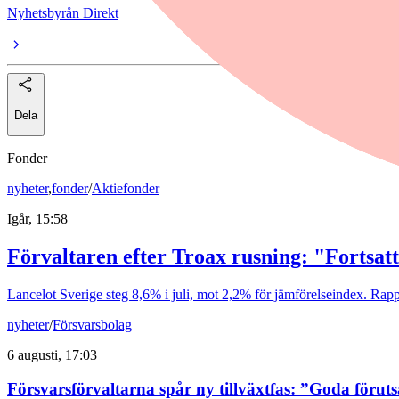
Nyhetsbyrån Direkt
Dela
Fonder
nyheter
,
fonder
/
Aktiefonder
Igår, 15:58
Förvaltaren efter Troax rusning: "Fortsatt
Lancelot Sverige steg 8,6% i juli, mot 2,2% för jämförelseindex. Rappo
nyheter
/
Försvarsbolag
6 augusti, 17:03
Försvarsförvaltarna spår ny tillväxtfas: ”Goda förut