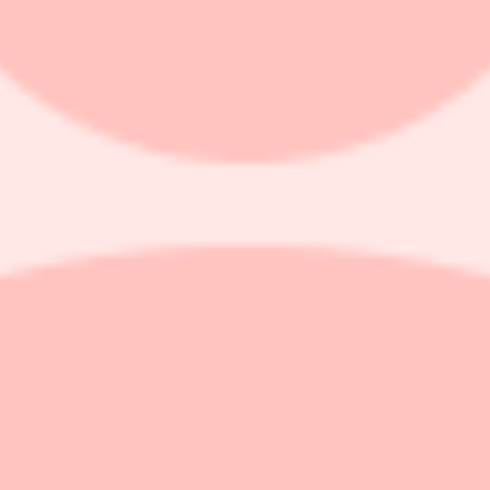
 ebitda-resultat om 627 miljoner dollar (382) för det första kvartale
er hänförliga till aktieägare (138).
ns.
ljoner i så kallad expansionary capex.
310-335 tusen ton, en guldproduktion på 134-149 tusen uns och konsoli
kteringskostnader till 53 miljoner dollar.