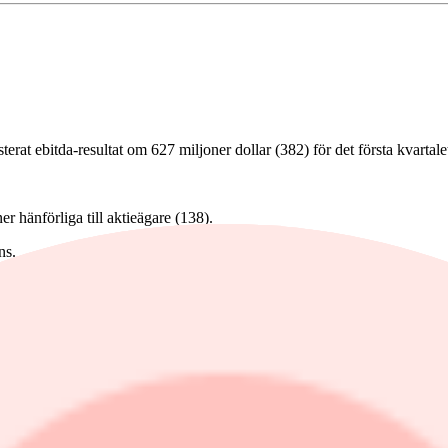
 ebitda-resultat om 627 miljoner dollar (382) för det första kvartale
er hänförliga till aktieägare (138).
ns.
ljoner i så kallad expansionary capex.
310-335 tusen ton, en guldproduktion på 134-149 tusen uns och konsoli
kteringskostnader till 53 miljoner dollar.