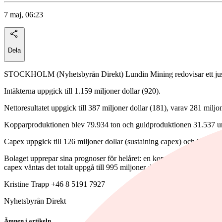
7 maj, 06:23
Dela
STOCKHOLM (Nyhetsbyrån Direkt) Lundin Mining redovisar ett justerat
Intäkterna uppgick till 1.159 miljoner dollar (920).
Nettoresultatet uppgick till 387 miljoner dollar (181), varav 281 miljon
Kopparproduktionen blev 79.934 ton och guldproduktionen 31.537 u
Capex uppgick till 126 miljoner dollar (sustaining capex) och 54,3 mi
Bolaget upprepar sina prognoser för helåret: en kopparproduktion på 
capex väntas det totalt uppgå till 995 miljoner dollar, och totala prospe
Kristine Trapp +46 8 5191 7927
Nyhetsbyrån Direkt
Ämnen i artikeln