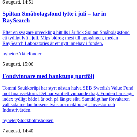
6 augusti, 14:51
Spiltan Småbolagsfond lyfte i juli – tar in
RaySearch
Efter en svagare utveckling hittills i år fick Spiltan Småbolagsfond
ett tydligt lyft i juli. Mips bidrog mest till uppgången, medan
RaySearch Laboratories är ett nytt innehav i fonden.
nyheter
/
Aktiefonder
5 augusti, 15:06
Fondvinnare med banktung portfölj
Tommi Saukkoriipi har styrt nästan halva SEB Swedish Value Fund
mot finanssektorn. Det har varit ett vinnande drag. Fonden har slagit
index tydligt både i år och på längre sikt. Samtidigt har förvaltaren
valt sida mellan börsens två stora maktbolag - Investor och
Industrivärden.
nyheter
/
Stockholmsbörsen
7 augusti, 14:40