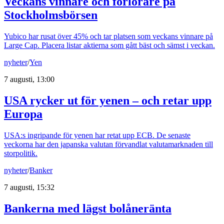
Veckans vinnare och förlorare på
Stockholmsbörsen
Yubico har rusat över 45% och tar platsen som veckans vinnare på
Large Cap. Placera listar aktierna som gått bäst och sämst i veckan.
nyheter
/
Yen
7 augusti, 13:00
USA rycker ut för yenen – och retar upp
Europa
USA:s ingripande för yenen har retat upp ECB. De senaste
veckorna har den japanska valutan förvandlat valutamarknaden till
storpolitik.
nyheter
/
Banker
7 augusti, 15:32
Bankerna med lägst bolåneränta