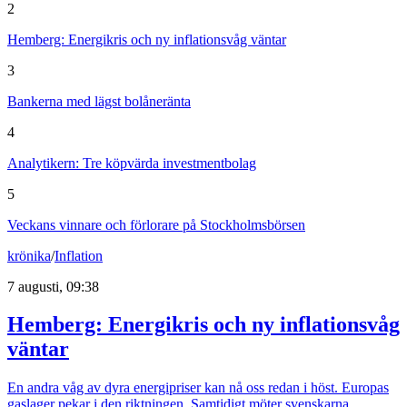
2
Hemberg: Energikris och ny inflationsvåg väntar
3
Bankerna med lägst bolåneränta
4
Analytikern: Tre köpvärda investmentbolag
5
Veckans vinnare och förlorare på Stockholmsbörsen
krönika
/
Inflation
7 augusti, 09:38
Hemberg: Energikris och ny inflationsvåg
väntar
En andra våg av dyra energipriser kan nå oss redan i höst. Europas
gaslager pekar i den riktningen. Samtidigt möter svenskarna