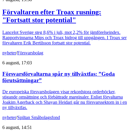
Förvaltaren efter Troax rusning:
"Fortsatt stor potential"
Lancelot Sverige steg 8,6% i juli, mot 2,2% för jämförelseindex.
Rapportvinnarna Mips och Troax bidrog till uppgången. I Troax ser
förvaltaren Erik Bertilsson fortsatt stor potential.
nyheter
/
Försvarsbolag
6 augusti, 17:03
Försvarsförvaltarna spår ny tillväxtfas: ”Goda
förutsättningar”
De europeiska försvarsbolagen visar rekordstora orderböcker,
stigande omsättning och förbättrade marginaler. Enligt förvaltarna
Joakim Agerback och Shayan Heidari går nu försvarssektorn in i en
ny tillväxtfas.
nyheter
/
Spiltan Småbolagsfond
6 augusti, 14:51