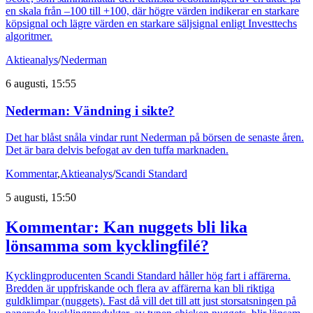
en skala från –100 till +100, där högre värden indikerar en starkare
köpsignal och lägre värden en starkare säljsignal enligt Investtechs
algoritmer.
Aktieanalys
/
Nederman
6 augusti, 15:55
Nederman: Vändning i sikte?
Det har blåst snåla vindar runt Nederman på börsen de senaste åren.
Det är bara delvis befogat av den tuffa marknaden.
Kommentar
,
Aktieanalys
/
Scandi Standard
5 augusti, 15:50
Kommentar: Kan nuggets bli lika
lönsamma som kycklingfilé?
Kycklingproducenten Scandi Standard håller hög fart i affärerna.
Bredden är uppfriskande och flera av affärerna kan bli riktiga
guldklimpar (nuggets). Fast då vill det till att just storsatsningen på