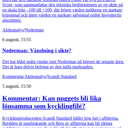
Score, som sammanfattar den tekniska bedömningen av en aktie på
en skala från –100 till +100, där högre värden indikerar en starkare
köpsignal och lägre värden en starkare säljsignal enligt Investtechs
algoritmer.
Aktieanalys
/
Nederman
6 augusti, 15:55
Nederman: Vändning i sikte?
Det har blåst snåla vindar runt Nederman på börsen de senaste åren.
Det är bara delvis befogat av den tuffa marknaden.
Kommentar
,
Aktieanalys
/
Scandi Standard
5 augusti, 15:50
Kommentar: Kan nuggets bli lika
lönsamma som kycklingfilé?
Kycklingproducenten Scandi Standard håller hög fart i affärerna.
Bredden är uppfriskande och flera av affärerna kan bli riktiga