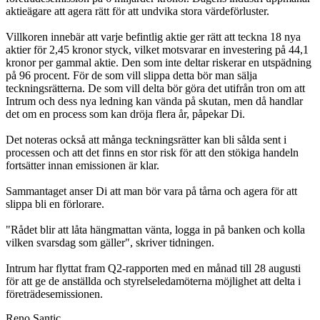
aktieägare att agera rätt för att undvika stora värdeförluster.
Villkoren innebär att varje befintlig aktie ger rätt att teckna 18 nya
aktier för 2,45 kronor styck, vilket motsvarar en investering på 44,1
kronor per gammal aktie. Den som inte deltar riskerar en utspädning
på 96 procent. För de som vill slippa detta bör man sälja
teckningsrätterna. De som vill delta bör göra det utifrån tron om att
Intrum och dess nya ledning kan vända på skutan, men då handlar
det om en process som kan dröja flera år, påpekar Di.
Det noteras också att många teckningsrätter kan bli sålda sent i
processen och att det finns en stor risk för att den stökiga handeln
fortsätter innan emissionen är klar.
Sammantaget anser Di att man bör vara på tårna och agera för att
slippa bli en förlorare.
"Rådet blir att låta hängmattan vänta, logga in på banken och kolla
vilken svarsdag som gäller", skriver tidningen.
Intrum har flyttat fram Q2-rapporten med en månad till 28 augusti
för att ge de anställda och styrelseledamöterna möjlighet att delta i
företrädesemissionen.
Reno Santic