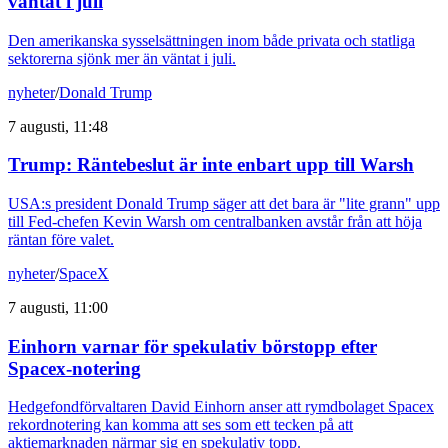
väntat i juli
Den amerikanska sysselsättningen inom både privata och statliga
sektorerna sjönk mer än väntat i juli.
nyheter
/
Donald Trump
7 augusti, 11:48
Trump: Räntebeslut är inte enbart upp till Warsh
USA:s president Donald Trump säger att det bara är "lite grann" upp
till Fed-chefen Kevin Warsh om centralbanken avstår från att höja
räntan före valet.
nyheter
/
SpaceX
7 augusti, 11:00
Einhorn varnar för spekulativ börstopp efter
Spacex-notering
Hedgefondförvaltaren David Einhorn anser att rymdbolaget Spacex
rekordnotering kan komma att ses som ett tecken på att
aktiemarknaden närmar sig en spekulativ topp.