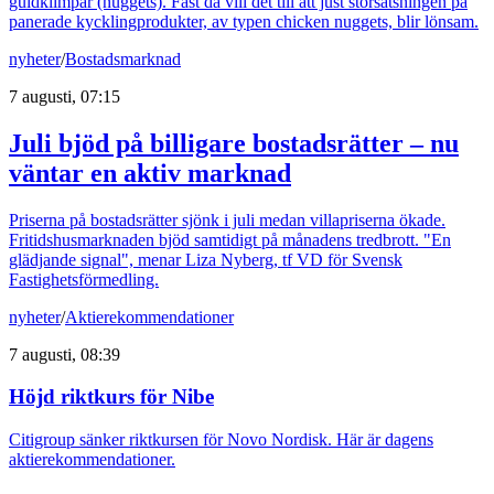
guldklimpar (nuggets). Fast då vill det till att just storsatsningen på
panerade kycklingprodukter, av typen chicken nuggets, blir lönsam.
nyheter
/
Bostadsmarknad
7 augusti, 07:15
Juli bjöd på billigare bostadsrätter – nu
väntar en aktiv marknad
Priserna på bostadsrätter sjönk i juli medan villapriserna ökade.
Fritidshusmarknaden bjöd samtidigt på månadens tredbrott. "En
glädjande signal", menar Liza Nyberg, tf VD för Svensk
Fastighetsförmedling.
nyheter
/
Aktierekommendationer
7 augusti, 08:39
Höjd riktkurs för Nibe
Citigroup sänker riktkursen för Novo Nordisk. Här är dagens
aktierekommendationer.