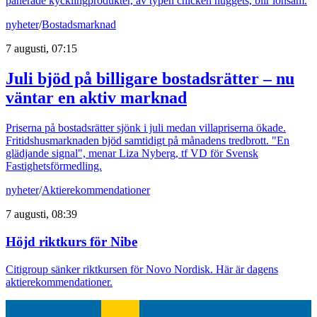
panerade kycklingprodukter, av typen chicken nuggets, blir lönsam.
nyheter
/
Bostadsmarknad
7 augusti, 07:15
Juli bjöd på billigare bostadsrätter – nu
väntar en aktiv marknad
Priserna på bostadsrätter sjönk i juli medan villapriserna ökade.
Fritidshusmarknaden bjöd samtidigt på månadens tredbrott. "En
glädjande signal", menar Liza Nyberg, tf VD för Svensk
Fastighetsförmedling.
nyheter
/
Aktierekommendationer
7 augusti, 08:39
Höjd riktkurs för Nibe
Citigroup sänker riktkursen för Novo Nordisk. Här är dagens
aktierekommendationer.