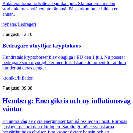
Bolåneräntorna fortsatte att sjunka i juli. Skillnaderna mellan
storbankernas bolåneräntor är små. På sparkonton är bilden en
annan.
nyheter
/
Bedrägeri
7 augusti, 12:10
Bedragare utnyttjar kryptokaos
Hundratals kryptobörser blev olagliga i EU den 1 juli. Nu poserar
bedragare som myndigheter med förfalskade dokument för att lura
kunder på deras pengar.
krönika
/
Inflation
7 augusti, 09:38
Hemberg: Energikris och ny inflationsvåg
väntar
En andra våg av dyra energipriser kan nå oss redan i höst. Europas
gaslager pekar i den riktningen. Samtidigt möter svenskarna
besvärligt höga elpriser, fyra kronor dyrare bensin och att