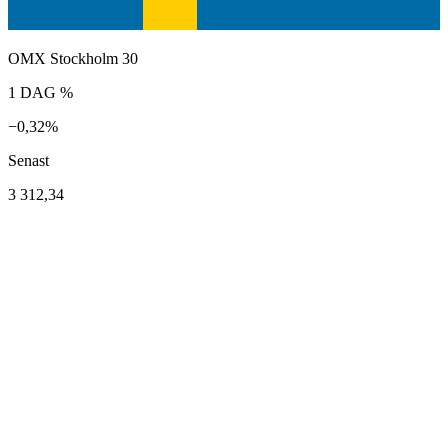
OMX Stockholm 30
1 DAG %
−0,32%
Senast
3 312,34