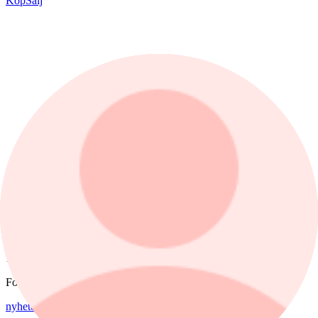
Köp
Sälj
1 dag
1 mån
1 år
Fonder
nyheter
,
fonder
/
Aktiefonder