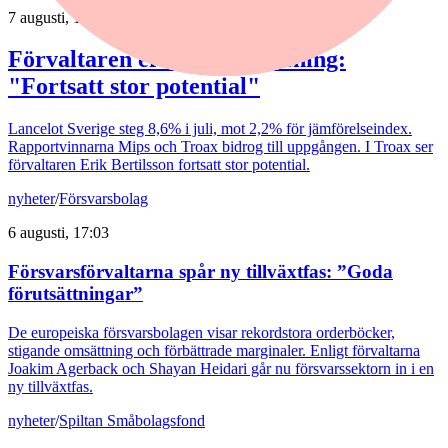
7 augusti, 15:58
Förvaltaren efter Troax rusning:
"Fortsatt stor potential"
Lancelot Sverige steg 8,6% i juli, mot 2,2% för jämförelseindex.
Rapportvinnarna Mips och Troax bidrog till uppgången. I Troax ser
förvaltaren Erik Bertilsson fortsatt stor potential.
nyheter
/
Försvarsbolag
6 augusti, 17:03
Försvarsförvaltarna spår ny tillväxtfas: ”Goda
förutsättningar”
De europeiska försvarsbolagen visar rekordstora orderböcker,
stigande omsättning och förbättrade marginaler. Enligt förvaltarna
Joakim Agerback och Shayan Heidari går nu försvarssektorn in i en
ny tillväxtfas.
nyheter
/
Spiltan Småbolagsfond