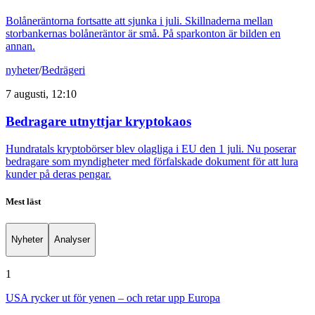
Bolåneräntorna fortsatte att sjunka i juli. Skillnaderna mellan
storbankernas bolåneräntor är små. På sparkonton är bilden en
annan.
nyheter
/
Bedrägeri
7 augusti, 12:10
Bedragare utnyttjar kryptokaos
Hundratals kryptobörser blev olagliga i EU den 1 juli. Nu poserar
bedragare som myndigheter med förfalskade dokument för att lura
kunder på deras pengar.
Mest läst
Nyheter
Analyser
1
USA rycker ut för yenen – och retar upp Europa