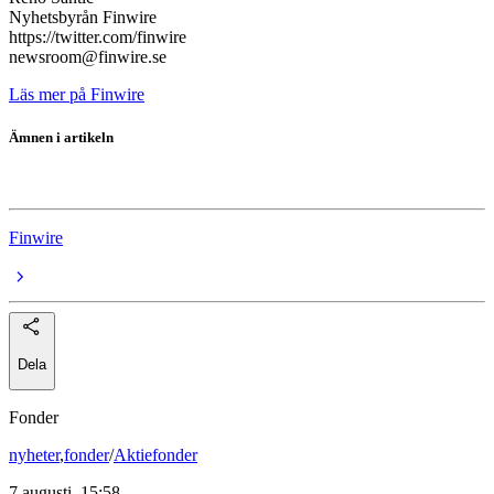
Nyhetsbyrån Finwire
https://twitter.com/finwire
newsroom@finwire.se
Läs mer på Finwire
Ämnen i artikeln
Intrum
Finwire
Dela
Fonder
nyheter
,
fonder
/
Aktiefonder
7 augusti, 15:58