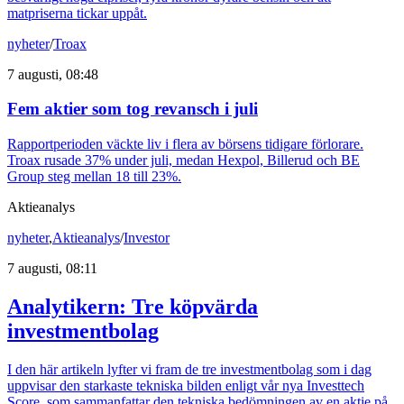
matpriserna tickar uppåt.
nyheter
/
Troax
7 augusti, 08:48
Fem aktier som tog revansch i juli
Rapportperioden väckte liv i flera av börsens tidigare förlorare.
Troax rusade 37% under juli, medan Hexpol, Billerud och BE
Group steg mellan 18 till 23%.
Aktieanalys
nyheter
,
Aktieanalys
/
Investor
7 augusti, 08:11
Analytikern: Tre köpvärda
investmentbolag
I den här artikeln lyfter vi fram de tre investmentbolag som i dag
uppvisar den starkaste tekniska bilden enligt vår nya Investtech
Score, som sammanfattar den tekniska bedömningen av en aktie på