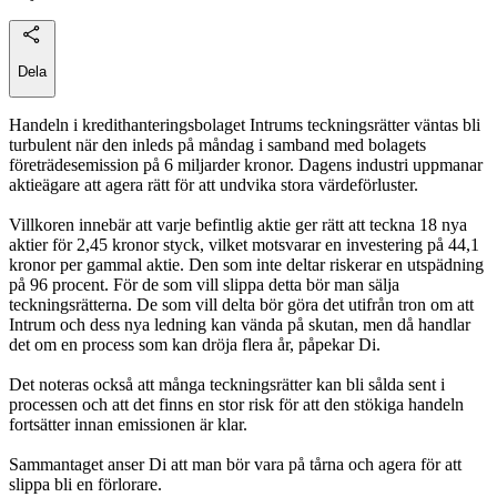
Dela
Handeln i kredithanteringsbolaget Intrums teckningsrätter väntas bli
turbulent när den inleds på måndag i samband med bolagets
företrädesemission på 6 miljarder kronor. Dagens industri uppmanar
aktieägare att agera rätt för att undvika stora värdeförluster.
Villkoren innebär att varje befintlig aktie ger rätt att teckna 18 nya
aktier för 2,45 kronor styck, vilket motsvarar en investering på 44,1
kronor per gammal aktie. Den som inte deltar riskerar en utspädning
på 96 procent. För de som vill slippa detta bör man sälja
teckningsrätterna. De som vill delta bör göra det utifrån tron om att
Intrum och dess nya ledning kan vända på skutan, men då handlar
det om en process som kan dröja flera år, påpekar Di.
Det noteras också att många teckningsrätter kan bli sålda sent i
processen och att det finns en stor risk för att den stökiga handeln
fortsätter innan emissionen är klar.
Sammantaget anser Di att man bör vara på tårna och agera för att
slippa bli en förlorare.