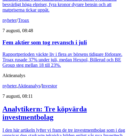
besvärligt höga elpriser, fyra kronor dyrare bensin och att
matpriserna tickar uppåt.
nyheter
/
Troax
7 augusti, 08:48
Fem aktier som tog revansch i juli
Rapportperioden väckte liv i flera av börsens tidigare förlorare.
Troax rusade 37% under juli, medan Hexpol, Billerud och BE
Group steg mellan 18 till 23%.
Aktieanalys
nyheter
,
Aktieanalys
/
Investor
7 augusti, 08:11
Analytikern: Tre köpvärda
investmentbolag
I den här artikeln lyfter vi fram de tre investmentbolag som i dag
uppvisar den starkaste tekniska bilden enligt vår nya Investtech