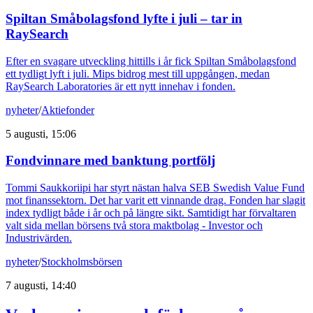
Spiltan Småbolagsfond lyfte i juli – tar in
RaySearch
Efter en svagare utveckling hittills i år fick Spiltan Småbolagsfond
ett tydligt lyft i juli. Mips bidrog mest till uppgången, medan
RaySearch Laboratories är ett nytt innehav i fonden.
nyheter
/
Aktiefonder
5 augusti, 15:06
Fondvinnare med banktung portfölj
Tommi Saukkoriipi har styrt nästan halva SEB Swedish Value Fund
mot finanssektorn. Det har varit ett vinnande drag. Fonden har slagit
index tydligt både i år och på längre sikt. Samtidigt har förvaltaren
valt sida mellan börsens två stora maktbolag - Investor och
Industrivärden.
nyheter
/
Stockholmsbörsen
7 augusti, 14:40